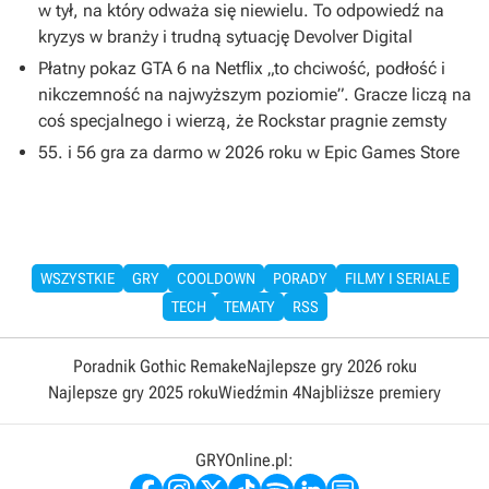
w tył, na który odważa się niewielu. To odpowiedź na
kryzys w branży i trudną sytuację Devolver Digital
Płatny pokaz GTA 6 na Netflix „to chciwość, podłość i
nikczemność na najwyższym poziomie”. Gracze liczą na
coś specjalnego i wierzą, że Rockstar pragnie zemsty
55. i 56 gra za darmo w 2026 roku w Epic Games Store
WSZYSTKIE
GRY
COOLDOWN
PORADY
FILMY I SERIALE
TECH
TEMATY
RSS
Poradnik Gothic Remake
Najlepsze gry 2026 roku
Najlepsze gry 2025 roku
Wiedźmin 4
Najbliższe premiery
GRYOnline.pl: