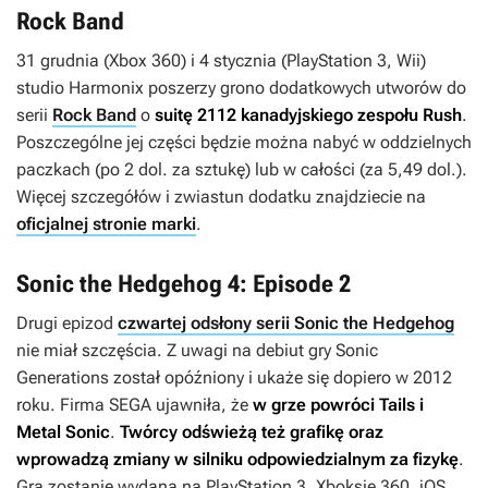
Rock Band
31 grudnia (Xbox 360) i 4 stycznia (PlayStation 3, Wii)
studio Harmonix poszerzy grono dodatkowych utworów do
serii
Rock Band
o
suitę
2112
kanadyjskiego zespołu Rush
.
Poszczególne jej części będzie można nabyć w oddzielnych
paczkach (po 2 dol. za sztukę) lub w całości (za 5,49 dol.).
Więcej szczegółów i zwiastun dodatku znajdziecie na
oficjalnej stronie marki
.
Sonic the Hedgehog 4: Episode 2
Drugi epizod
czwartej odsłony serii Sonic the Hedgehog
nie miał szczęścia. Z uwagi na debiut gry
Sonic
Generations
został opóźniony i ukaże się dopiero w 2012
roku. Firma SEGA ujawniła, że
w grze powróci Tails i
Metal Sonic
.
Twórcy
odświeżą też grafikę oraz
wprowadzą zmiany w silniku odpowiedzialnym za fizykę
.
Gra zostanie wydana na PlayStation 3, Xboksie 360, iOS,