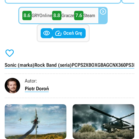

8.6
8.8
7.6
GRYOnline
Gracze
Steam


Oceń Grę

Sonic (marka)
Rock Band (seria)
PC
PS2
XBOX
GBA
GCN
X360
PS3
P
Autor:
Piotr Doroń