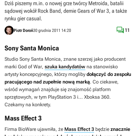
Dziś piszemy m.in. o nowej grze twórcy Metroida, batalii
sądowej wokół Rock Band, demie Gears of War 3, a także
rynku gier casual.

11
Piotr Doroń
30 grudnia 2011 14:20
Sony Santa Monica
Studio Sony Santa Monica, znane szerzej jako producent
marki
God of War
,
szuka kandydatów
na stanowisko
artysty koncepcyjnego, którzy mogliby
dołączyć do zespołu
pracującego nad zupełnie nową marką
. Co ciekawe,
wśród wymagań znajduje się znajomość platform
sprzętowych, w tym PlayStation 3 i... Xboksa 360.
Czekamy na konkrety.
Mass Effect 3
Firma BioWare ujawniła, że
Mass Effect 3
będzie
znacznie