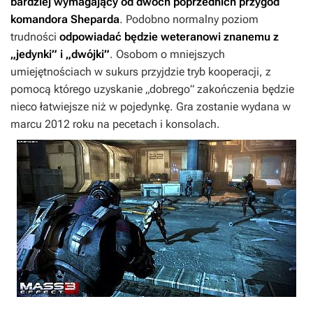
bardziej wymagający od dwóch poprzednich przygód
komandora Sheparda
. Podobno normalny poziom
trudności
odpowiadać będzie weteranowi znanemu z
„jedynki” i „dwójki”
. Osobom o mniejszych
umiejętnościach w sukurs przyjdzie tryb kooperacji, z
pomocą którego uzyskanie „dobrego” zakończenia będzie
nieco łatwiejsze niż w pojedynkę. Gra zostanie wydana w
marcu 2012 roku na pecetach i konsolach.