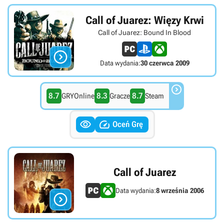
Call of Juarez: Więzy Krwi
Call of Juarez: Bound In Blood

Data wydania:
30 czerwca 2009

8.7
8.3
8.7
GRYOnline
Gracze
Steam


Oceń Grę
Call of Juarez
Data wydania:
8 września 2006
