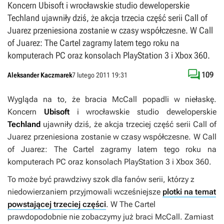
Koncern Ubisoft i wrocławskie studio deweloperskie
Techland ujawniły dziś, że akcja trzecia część serii Call of
Juarez przeniesiona zostanie w czasy współczesne. W Call
of Juarez: The Cartel zagramy latem tego roku na
komputerach PC oraz konsolach PlayStation 3 i Xbox 360.

109
Aleksander Kaczmarek
7 lutego 2011 19:31
Wygląda na to, że bracia McCall popadli w niełaskę.
Koncern
Ubisoft
i wrocławskie studio deweloperskie
Techland
ujawniły dziś, że akcja trzeciej część serii
Call of
Juarez
przeniesiona zostanie w czasy współczesne. W
Call
of Juarez: The Cartel
zagramy latem tego roku na
komputerach PC oraz konsolach PlayStation 3 i Xbox 360.
To może być prawdziwy szok dla fanów serii, którzy z
niedowierzaniem przyjmowali wcześniejsze
plotki na temat
powstającej trzeciej części
. W
The Cartel
prawdopodobnie nie zobaczymy już braci McCall. Zamiast