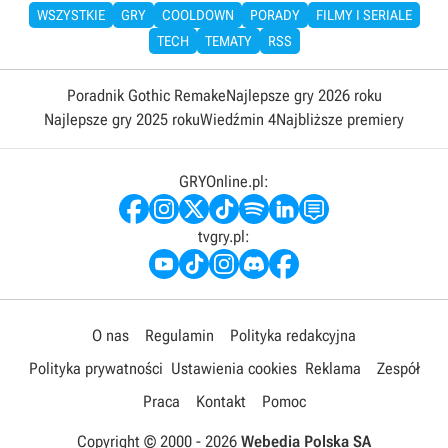
WSZYSTKIE
GRY
COOLDOWN
PORADY
FILMY I SERIALE
TECH
TEMATY
RSS
Poradnik Gothic Remake
Najlepsze gry 2026 roku
Najlepsze gry 2025 roku
Wiedźmin 4
Najbliższe premiery
GRYOnline.pl:
tvgry.pl:
O nas
Regulamin
Polityka redakcyjna
Polityka prywatności
Ustawienia cookies
Reklama
Zespół
Praca
Kontakt
Pomoc
Copyright © 2000 -
2026
Webedia Polska SA