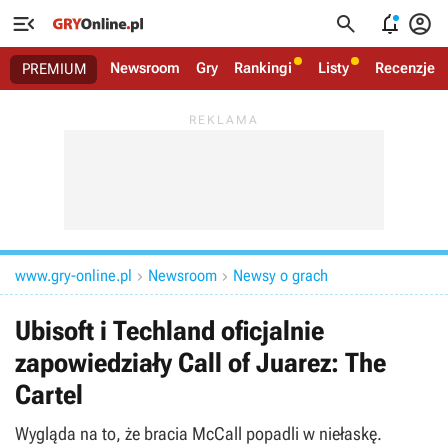




Newsroom
Gry
Rankingi
Listy
Recenzje
PREMIUM
www.gry-online.pl
Newsroom
Newsy o grach


Ubisoft i Techland oficjalnie
zapowiedziały Call of Juarez: The
Cartel
Wygląda na to, że bracia McCall popadli w niełaskę.