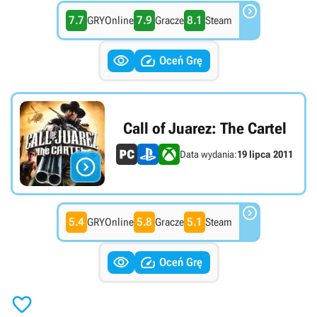

7.7
7.9
8.1
GRYOnline
Gracze
Steam


Oceń Grę
Call of Juarez: The Cartel
Data wydania:
19 lipca 2011


5.4
5.8
5.1
GRYOnline
Gracze
Steam


Oceń Grę
