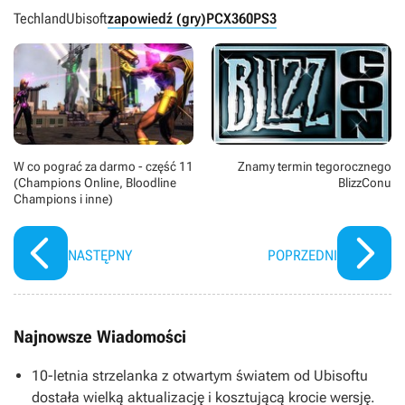
Techland
Ubisoft
zapowiedź (gry)
PC
X360
PS3
W co pograć za darmo - część 11
Znamy termin tegorocznego
(Champions Online, Bloodline
BlizzConu
Champions i inne)
NASTĘPNY
POPRZEDNI
Najnowsze Wiadomości
10-letnia strzelanka z otwartym światem od Ubisoftu
dostała wielką aktualizację i kosztującą krocie wersję.