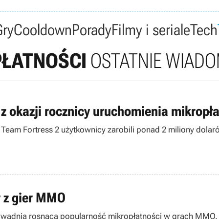
Gry
Cooldown
Porady
Filmy i seriale
Tech
ŁATNOŚCI
OSTATNIE WIADO
 z okazji rocznicy uruchomienia mikropł
eam Fortress 2 użytkownicy zarobili ponad 2 miliony dolarów
y z gier MMO
owadnia rosnącą popularność mikropłatności w grach MMO.