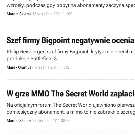
wzrosły, podczas gdy popyt na abonamenty zaczyna spa
Marcin Skierski
16 września 2011 11:00
Szef firmy Bigpoint negatywnie ocenia
Philip Reisberger, szef firmy Bigpoint, krytycznie ocen
produkcję Battlefield 3.
Marek Oramus
7 września 2011 11:12
W grze MMO The Secret World zapłaci
Na oficjalnym forum The Secret World ujawniono pierwsz
comiesięczny abonament, a mimo to nie zabraknie szereg
Marcin Skierski
27 sierpnia 2011 08:35