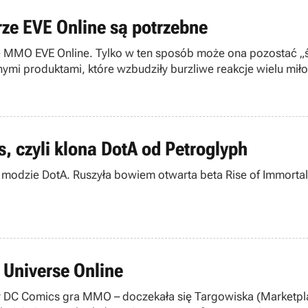
ze EVE Online są potrzebne
e MMO EVE Online. Tylko w ten sposób może ona pozostać „św
i produktami, które wzbudziły burzliwe reakcje wielu miło
s, czyli klona DotA od Petroglyph
odzie DotA. Ruszyła bowiem otwarta beta Rise of Immortals
Universe Online
y DC Comics gra MMO – doczekała się Targowiska (Marketpla