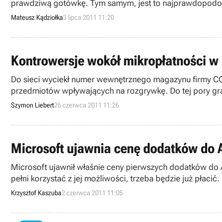
prawdziwą gotówkę. Tym samym, jest to najprawdopodobn
mikropłatności.
Mateusz Kądziołka
3 lipca 2011 11:20
Kontrowersje wokół mikropłatności w
Do sieci wyciekł numer wewnętrznego magazynu firmy CC
przedmiotów wpływających na rozgrywkę. Do tej pory gr
mikropłatności jest wciąż w fazie planowania.
Szymon Liebert
26 czerwca 2011 11:26
Microsoft ujawnia cenę dodatków do A
Microsoft ujawnił właśnie ceny pierwszych dodatków do 
pełni korzystać z jej możliwości, trzeba będzie już płacić.
Krzysztof Kaszuba
2 czerwca 2011 11:05