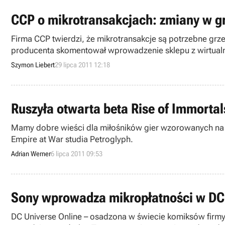
CCP o mikrotransakcjach: zmiany w gr
Firma CCP twierdzi, że mikrotransakcje są potrzebne grz
producenta skomentował wprowadzenie sklepu z wirtualnym
Szymon Liebert
29 lipca 2011 12:18
Ruszyła otwarta beta Rise of Immortal
Mamy dobre wieści dla miłośników gier wzorowanych na m
Empire at War studia Petroglyph.
Adrian Werner
6 lipca 2011 09:53
Sony wprowadza mikropłatności w DC 
DC Universe Online – osadzona w świecie komiksów firm