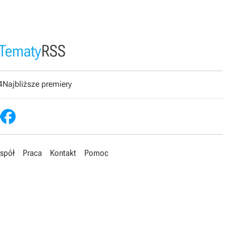
Tematy
RSS
4
Najbliższe premiery
spół
Praca
Kontakt
Pomoc