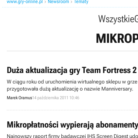
www.gry-online.pl
Newsroom
Tematy


Wszystkie
MIKROP
Duża aktualizacja gry Team Fortress 2
W ciągu roku od uruchomienia wirtualnego sklepu w grze T
przygotowała dużą aktualizację o nazwie Manniversary.
Marek Oramus
14 października 2011 10:46
Mikropłatności wypierają abonament
Najnowszy raport firmy badawczej IHS Screen Digest ud