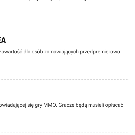
EA
kową zawartość dla osób zamawiających przedpremierowo
owiadającej się gry MMO. Gracze będą musieli opłacać