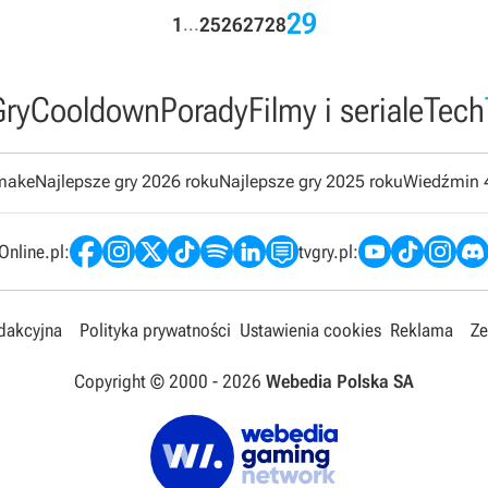
29
1
25
26
27
28
...
Gry
Cooldown
Porady
Filmy i seriale
Tech
emake
Najlepsze gry 2026 roku
Najlepsze gry 2025 roku
Wiedźmin 
nline.pl:
tvgry.pl:
edakcyjna
Polityka prywatności
Ustawienia cookies
Reklama
Ze
Copyright © 2000 -
2026
Webedia Polska SA