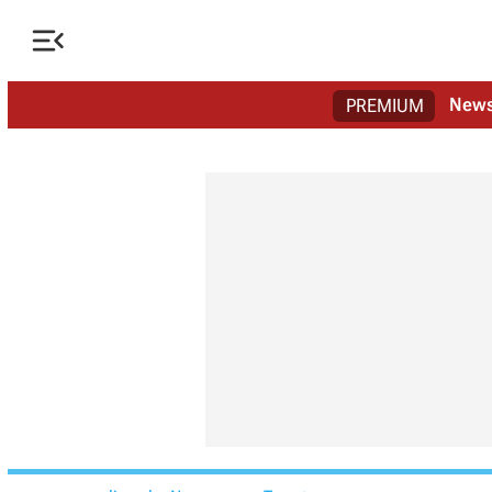

New
PREMIUM