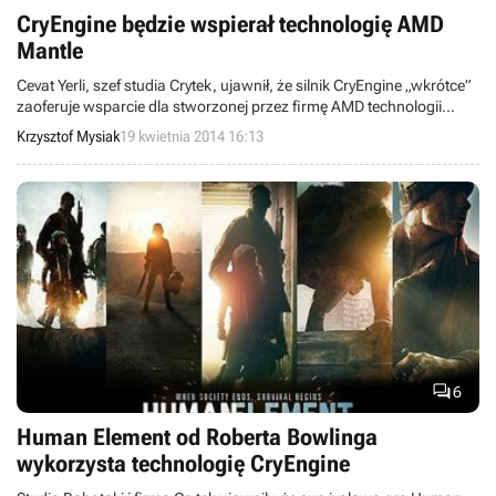
CryEngine będzie wspierał technologię AMD
Mantle
Cevat Yerli, szef studia Crytek, ujawnił, że silnik CryEngine „wkrótce”
zaoferuje wsparcie dla stworzonej przez firmę AMD technologii
Mantle. Do zapowiedzi doszło podczas imprezy GDC 2014 (mającej
Krzysztof Mysiak
19 kwietnia 2014 16:13
miejsce w marcu tego roku), więc wieści na temat efektów
współpracy między obiema spółkami możemy oczekiwać już w
najbliższej przyszłości.

6
Human Element od Roberta Bowlinga
wykorzysta technologię CryEngine