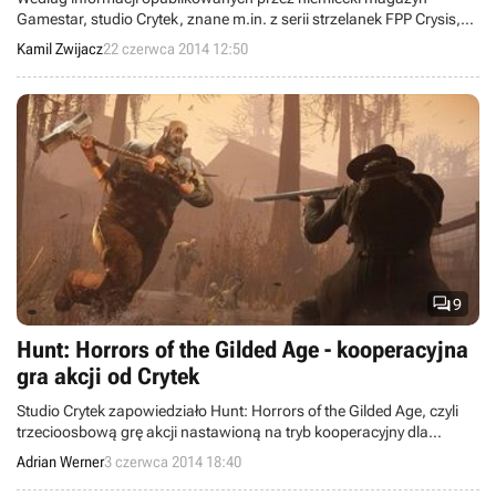
Gamestar, studio Crytek, znane m.in. z serii strzelanek FPP Crysis,
boryka się ze sporymi problemami finansowymi, wywołanymi słabą
Kamil Zwijacz
22 czerwca 2014 12:50
sprzedażą gry Ryse: Son of Rome oraz stosunkowo niewielkim
zainteresowaniem technologią CryEngine. Niepotwierdzone
doniesienia mówią, że deweloper być może zostanie wykupiony
przez firmę Wargaming.

9
Hunt: Horrors of the Gilded Age - kooperacyjna
gra akcji od Crytek
Studio Crytek zapowiedziało Hunt: Horrors of the Gilded Age, czyli
trzecioosbową grę akcji nastawioną na tryb kooperacyjny dla
czterech graczy. Nad projektem pracuje amerykański oddział firmy,
Adrian Werner
3 czerwca 2014 18:40
w skład którego wchodzą głównie ludzie odpowiedzialni za serię
Darksiders.