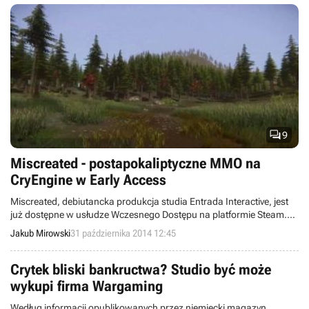

9
Miscreated - postapokaliptyczne MMO na
CryEngine w Early Access
Miscreated, debiutancka produkcja studia Entrada Interactive, jest
już dostępne w usłudze Wczesnego Dostępu na platformie Steam.
Gra, powstająca w oparciu o silnik CryEngine, ma być w pełni
Jakub Mirowski
31 października 2014 12:45
gotowa za rok.
Crytek bliski bankructwa? Studio być może
wykupi firma Wargaming
Według informacji opublikowanych przez niemiecki magazyn