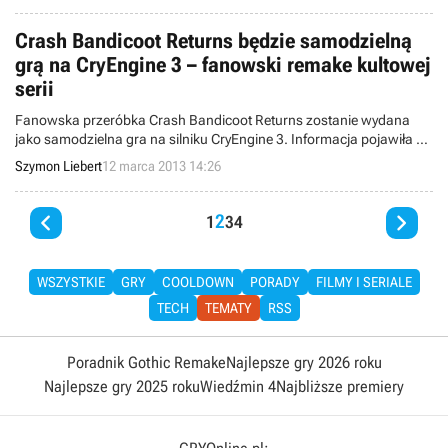
w swoje ręce i sami tworzą czwartą część TimeSplitters,
współpracując przy tym z deweloperami oryginału.
Crash Bandicoot Returns będzie samodzielną
grą na CryEngine 3 – fanowski remake kultowej
serii
Fanowska przeróbka Crash Bandicoot Returns zostanie wydana
jako samodzielna gra na silniku CryEngine 3. Informacja pojawiła się
na stronie projektu, który wystartował kilkanaście miesięcy temu jak
Szymon Liebert
12 marca 2013 14:26
mod do Crysisa.


2
1
3
4
WSZYSTKIE
GRY
COOLDOWN
PORADY
FILMY I SERIALE
TECH
TEMATY
RSS
Poradnik Gothic Remake
Najlepsze gry 2026 roku
Najlepsze gry 2025 roku
Wiedźmin 4
Najbliższe premiery