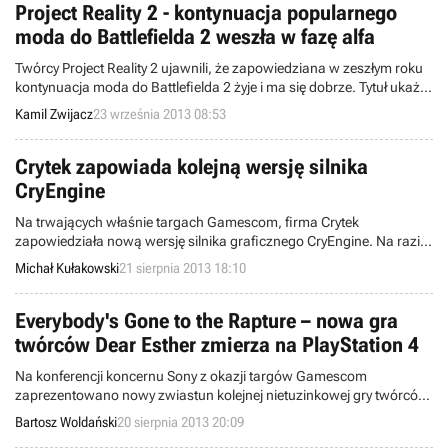
Project Reality 2 - kontynuacja popularnego
moda do Battlefielda 2 weszła w fazę alfa
Twórcy Project Reality 2 ujawnili, że zapowiedziana w zeszłym roku
kontynuacja moda do Battlefielda 2 żyje i ma się dobrze. Tytuł ukaże
się na komputerach PC i będzie pełnoprawną, darmową produkcją.
Kamil Zwijacz
23 września 2013 08:53
Crytek zapowiada kolejną wersję silnika
CryEngine
Na trwających właśnie targach Gamescom, firma Crytek
zapowiedziała nową wersję silnika graficznego CryEngine. Na razie
nie znamy żadnych konkretnych technicznych szczegółów, ale
Michał Kułakowski
21 sierpnia 2013 18:10
producent zapewnia, że będzie ona współpracowała z
najważniejszymi platformami sprzętowymi.
Everybody's Gone to the Rapture – nowa gra
twórców Dear Esther zmierza na PlayStation 4
Na konferencji koncernu Sony z okazji targów Gamescom
zaprezentowano nowy zwiastun kolejnej nietuzinkowej gry twórców
Dear Esther – Everybody's Gone to the Rapture. Niestety, poza
Bartosz Woldański
20 sierpnia 2013 20:09
enigmatycznymi scenami z rozgrywki i zapowiedzią tytułu na