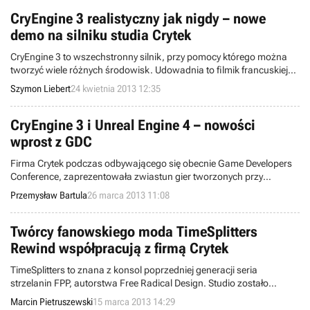
PlayStation 4 nie ujawniono żadnych świeżych informacji.
CryEngine 3 realistyczny jak nigdy – nowe
demo na silniku studia Crytek
CryEngine 3 to wszechstronny silnik, przy pomocy którego można
tworzyć wiele różnych środowisk. Udowadnia to filmik francuskiej
firmy Enodo, zajmującej się realizowaniem wirtualnych przestrzeni
Szymon Liebert
24 kwietnia 2013 12:35
dla zastosowań biznesowych.
CryEngine 3 i Unreal Engine 4 – nowości
wprost z GDC
Firma Crytek podczas odbywającego się obecnie Game Developers
Conference, zaprezentowała zwiastun gier tworzonych przy
wykorzystaniu jej najnowszego silnika – CryEngine 3. Podobnie
Przemysław Bartula
26 marca 2013 11:08
postąpili deweloperzy z Epic Studios, upubliczniając teaser silnika
Unreal Engine 4.
Twórcy fanowskiego moda TimeSplitters
Rewind współpracują z firmą Crytek
TimeSplitters to znana z konsol poprzedniej generacji seria
strzelanin FPP, autorstwa Free Radical Design. Studio zostało
przejęte w 2009 roku przez firmę Crytek, która nie była
Marcin Pietruszewski
15 marca 2013 14:29
zainteresowana kontynuowaniem cyklu. Fani gry wzięli więc sprawy