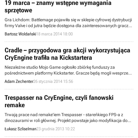
19 marca – znamy wstępne wymagania
sprzętowe
Gra Lichdom: Battlemage pojawiła się w sklepie cyfrowej dystrybucji
firmy Valve i od jutra będzie dostępna dla zainteresowanych graczy
w ramach wczesnego dostępu Steam. Poznaliśmy również daty
Bartosz Woldański
18 marca 2014 18:00
wydania poszczególnych wersji, w tym finalnej, oraz wymagania
sprzętowe tej obiecującej produkcji FPP.
Cradle – przygodowa gra akcji wykorzystująca
CryEngine trafiła na Kickstartera
Niezależne studio Mojo Game ogłosiło zbiórkę funduszy za
pośrednictwem platformy Kickstarter. Gracze będą mogli wesprzeć
Cradle – pierwszy projekt młodego zespołu. Będzie to przygodowa
Adam Zechenter
26 stycznia 2014 15:56
gra akcji z elementami RPG, której premierę zaplanowano na rok
2015.
Trespasser na CryEngine, czyli fanowski
remake
Trwają prace nad remake'iem Trespasser - stareńkiego FPS-a z
dinozaurami w roli głównej. Projekt powstaje jako modyfikacja do
gry Crysis, a więc wykorzysta technologię CryEngine 2. Zobacz, jak
Łukasz Szliselman
23 grudnia 2013 10:22
mod wypada na tle oryginału.