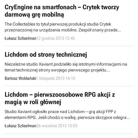
CryEngine na smartfonach – Crytek tworzy
darmową grę mobilną
The Collectables to tytuł pierwszej produkcji studia Crytek
przeznaczonej na urządzenia mobilne. Zespół znany przede
wszystkim z FPS-ów formatu AAA stworzy darmową strzelaninę
Łukasz Szliselman
12 grudnia 2013 12:45
taktyczną, w której gracz pokieruje czteroosobowym oddziałem.
Produkcję napędzać ma technologia CryEngine.
Lichdom od strony technicznej
Niezależne studio Xaviant podzieliło się istotnymi informacjami na
temat technicznej strony swojego pierwszego projektu
zatytułowanego Lichdom. Gra, która powstaje we współpracy np. z
Bartosz Woldański
1 listopada 2013 14:15
amerykańskim koncernem AMD, będzie wykorzystywać najnowsze
technologie.
Lichdom – pierwszoosobowe RPG akcji z
magią w roli głównej
Studio Xaviant ogłosiło prace nad Lichdom – grą akcji FPP z
elementami RPG. Jeśli chodzi o walkę, pierwsze skrzypce odegra
magia z systemem tworzenia własnych zaklęć na czele.
Łukasz Szliselman
26 września 2013 13:03
Korzystająca z technologii CryEngine 3 produkcja ukaże się
wyłącznie na PC.