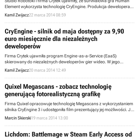
Studio Robotoki i firma Crytek ujawniły, że survivalowa gra Human
Element wykorzysta technologię CryEngine. Produkcja dewelopera
dowodzonego przez Roberta Bowlinga trafi na rynek
Kamil Zwijacz
22 marca 2014 08:59
prawdopodobnie w listopadzie 2015 roku, w wersji na komputery
PC. Oprócz tego, tytuł ukaże się także na PlayStation 4 i Xboksie One,
a specjalną edycję otrzymają również posiadacze urządzeń
CryEngine - silnik od maja dostępny za 9,90
mobilnych. Prequel na konsolę Ouya został anulowany.
euro miesięcznie dla niezależnych
deweloperów
Firma Crytek ujawniła program Engine-as-a-Service (EaaS)
skierowany do niezależnych deweloperów gier wideo. W jego
ramach udostępniana będzie technologia CryEngine za 9,90 euro
Kamil Zwijacz
20 marca 2014 12:49
miesięcznie (cena za jednego użytkownika), bez pobierania
dodatkowych opłat od sprzedaży ukończonych produkcji.
Jednocześnie zapowiedziano, że niemiecki silnik wkrótce otrzyma
Quixel Megascans - zobacz technologię
wsparcie dla Mantle API.
generującą fotorealistyczną grafikę
Firma Quixel opracowuje technologię Megascans z wykorzystaniem
silnika CryEngine 3 i udostępniła film prezentujący jej możliwości. Jej
zamierzeniem jest możliwość umieszczenia w grach niemalże
Marcin Skierski
19 marca 2014 13:00
fotorealistycznej oprawy graficznej.
Lichdom: Battlemage w Steam Early Access od