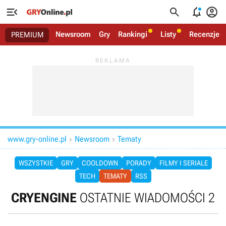




Newsroom
Gry
Rankingi
Listy
Recenzje
PREMIUM
www.gry-online.pl
Newsroom
Tematy


WSZYSTKIE
GRY
COOLDOWN
PORADY
FILMY I SERIALE
TECH
TEMATY
RSS
CRYENGINE
OSTATNIE WIADOMOŚCI 2