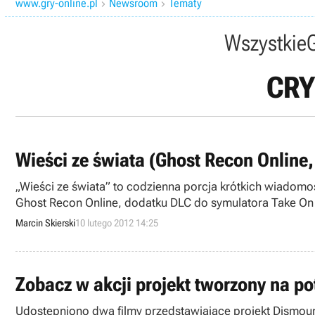
www.gry-online.pl
Newsroom
Tematy


Wszystkie
CRY
Wieści ze świata (Ghost Recon Online, 
„Wieści ze świata” to codzienna porcja krótkich wiadomośc
Ghost Recon Online, dodatku DLC do symulatora Take On He
Marcin Skierski
10 lutego 2012 14:25
Zobacz w akcji projekt tworzony na po
Udostępniono dwa filmy przedstawiające projekt Dismou