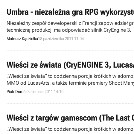
Umbra - niezależna gra RPG wykorzyst
Niezależny zespół deweloperski z Francji zapowiedział 
techniczną produkcji ma odpowiadać silnik CryEngine 3.
Mateusz Kądziołka
18 października 2011 11:04
Wieści ze świata (CryENGINE 3, Lucas
„Wieści ze świata” to codzienna porcja krótkich wiadomo
MMO od LucasArts, a także terminie premiery Shoot Many
Piotr Doroń
23 sierpnia 2011 14:10
Wieści z targów gamescom (The Last 
„Wieści ze świata” to codzienna porcja krótkich wiado