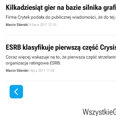
Kilkadziesiąt gier na bazie silnika gr
Firma Crytek podała do publicznej wiadomości, że do tej p
Marcin Skierski
14 lipca 2011 12:10
ESRB klasyfikuje pierwszą część Crysi
Coraz więcej wskazuje na to, że pierwsza część strzelani
organizacja ratingowa ESRB.
Marcin Skierski
4 lipca 2011 11:50

Wszystkie