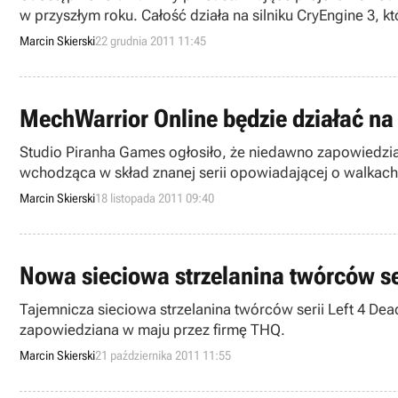
w przyszłym roku. Całość działa na silniku CryEngine 3, kt
Marcin Skierski
22 grudnia 2011 11:45
MechWarrior Online będzie działać na 
Studio Piranha Games ogłosiło, że niedawno zapowiedzian
wchodząca w skład znanej serii opowiadającej o walkac
Marcin Skierski
18 listopada 2011 09:40
Nowa sieciowa strzelanina twórców ser
Tajemnicza sieciowa strzelanina twórców serii Left 4 Dead
zapowiedziana w maju przez firmę THQ.
Marcin Skierski
21 października 2011 11:55