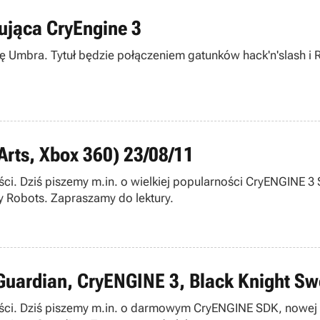
ująca CryEngine 3
grę Umbra. Tytuł będzie połączeniem gatunków hack'n'slash 
Arts, Xbox 360) 23/08/11
ści. Dziś piszemy m.in. o wielkiej popularności CryENGINE
 Robots. Zapraszamy do lektury.
Guardian, CryENGINE 3, Black Knight Sw
mości. Dziś piszemy m.in. o darmowym CryENGINE SDK, nowe