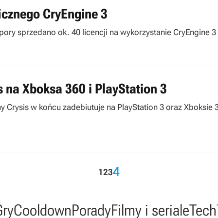
aficznego CryEngine 3
ory sprzedano ok. 40 licencji na wykorzystanie CryEngine 3 -
s na Xboksa 360 i PlayStation 3
ny Crysis w końcu zadebiutuje na PlayStation 3 oraz Xboksie
4
1
2
3
Gry
Cooldown
Porady
Filmy i seriale
Tech