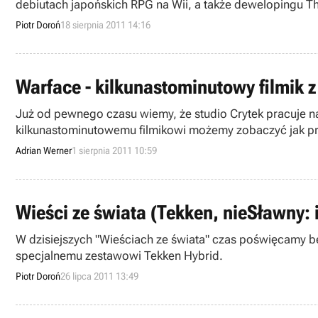
debiutach japońskich RPG na Wii, a także dewelopingu Th
Piotr Doroń
18 sierpnia 2011 14:16
Warface - kilkunastominutowy filmik
Już od pewnego czasu wiemy, że studio Crytek pracuje n
kilkunastominutowemu filmikowi możemy zobaczyć jak pr
Adrian Werner
1 sierpnia 2011 10:59
Wieści ze świata (Tekken, nieSławny: 
W dzisiejszych "Wieściach ze świata" czas poświęcamy be
specjalnemu zestawowi Tekken Hybrid.
Piotr Doroń
26 lipca 2011 13:49