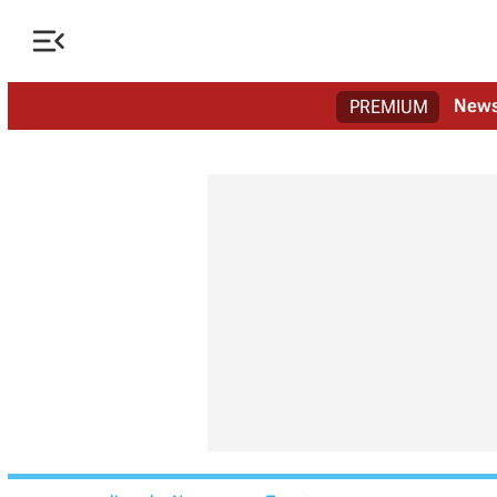

New
PREMIUM