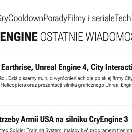
Gry
Cooldown
Porady
Filmy i seriale
Tech
ENGINE
OSTATNIE WIADOMOŚ
Earthrise, Unreal Engine 4, City Interact
i. Dziś piszemy m.in. o wyróżnieniach dla polskiej firmy Cit
licopters oraz prezentacji silnika graficznego Unreal Engin
trzeby Armii USA na silniku CryEngine 3
nted Soldier Training System, mający być programem treni