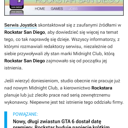
Serwis Joystick
skontaktował się z zaufanymi źródłami w
Rockstar San Diego
, aby dowiedzieć się więcej na temat
tego, co tak naprawdę się dzieje. Wszyscy informatorzy, z
którymi rozmawiali redaktorzy serwisu, niezależnie od
siebie przywoływali zły stan marki
Midnight Club
, którą
Rockstar
San Diego
zajmowało się od początku jej
istnienia.
Jeśli wierzyć doniesieniom, studio obecnie nie pracuje już
nad nowym
Midnight Club
, a kierownictwo
Rockstara
planuje lub już zleciło prace nad serią zewnętrznemu
wykonawcy. Niepewne jest też istnienie tego oddziału firmy.
POWIĄZANE:
Nowy, długi zwiastun GTA 6 dostał datę
premiery. Rockstar buduje napięcie krótkim