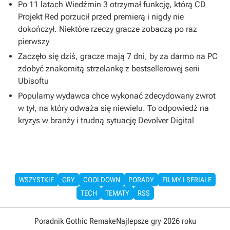
Po 11 latach Wiedźmin 3 otrzymał funkcję, którą CD
Projekt Red porzucił przed premierą i nigdy nie
dokończył. Niektóre rzeczy gracze zobaczą po raz
pierwszy
Zaczęło się dziś, gracze mają 7 dni, by za darmo na PC
zdobyć znakomitą strzelankę z bestsellerowej serii
Ubisoftu
Popularny wydawca chce wykonać zdecydowany zwrot
w tył, na który odważa się niewielu. To odpowiedź na
kryzys w branży i trudną sytuację Devolver Digital
WSZYSTKIE
GRY
COOLDOWN
PORADY
FILMY I SERIALE
TECH
TEMATY
RSS
Poradnik Gothic Remake
Najlepsze gry 2026 roku