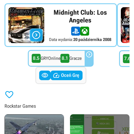
Midnight Club: Los
Angeles

Data wydania:
20 października 2008

8.5
8.1
GRYOnline
Gracze
7.6
G


Oceń Grę

Rockstar Games