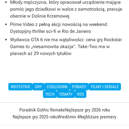
Młody mężczyzna, który opracował urządzenie mające
pomóc jego dziadkowi w walce z samotnością, pracuje
obecnie w Dolinie Krzemowej
Prime Video z pełną akcji nowością na weekend.
Dystopijny thriller sci-fi w Rio de Janeiro
Wydawca GTA 6 nie ma wątpliwości: cena gry Rockstar
Games to „niesamowita okazja”. Take-Two ma w
planach aż 29 nowych tytułów
WSZYSTKIE
GRY
COOLDOWN
PORADY
FILMY I SERIALE
TECH
TEMATY
RSS
Poradnik Gothic Remake
Najlepsze gry 2026 roku
Najlepsze gry 2025 roku
Wiedźmin 4
Najbliższe premiery