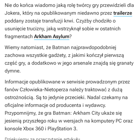
Nie do końca wiadomo jaką rolę twórcy gry przewidzieli dla
Jokera, który na opublikowanym niedawno przez
trailerze
poddany zostaje transfuzji krwi. Czyżby chodziło o
usunięcie trucizny, jaką wstrzyknął sobie w ostatnich
fragmentach
Arkham Asylum
?
Wiemy natomiast, że Batman najprawdopodobniej
zachowa wszystkie gadżety, z jakimi kończył pierwszą
część gry, a dodatkowo w jego arsenale znajdą się granaty
dymne.
Informacje opublikowane w serwisie prowadzonym przez
fanów Człowieka-Nietoperza należy traktować z dużą
ostrożnością. Są to jedynie przecieki. Nadal czekamy na
oficjalne informacje od producenta i wydawcy.
Przypomnijmy, że gra
Batman: Arkham City
ukaże się
jesienią przyszłego roku w wersjach na komputery PC oraz
konsole Xbox 360 i PlayStation 3.
Dziękujemy za przeczytanie artykułu.