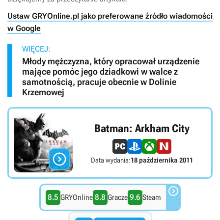
Ustaw GRYOnline.pl jako preferowane źródło wiadomości
w Google
WIĘCEJ:
Młody mężczyzna, który opracował urządzenie
mające pomóc jego dziadkowi w walce z
samotnością, pracuje obecnie w Dolinie
Krzemowej
Batman: Arkham City

Data wydania:
18 października 2011

8.5
8.8
9.6
GRYOnline
Gracze
Steam