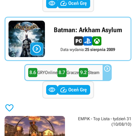


Oceń Grę
Batman: Arkham Asylum

Data wydania:
25 sierpnia 2009

8.6
8.7
9.2
GRYOnline
Gracze
Steam


Oceń Grę

EMPiK - Top Lista - tydzień 31
(10/08/10)