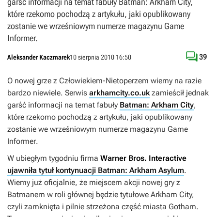
garść informacji na temat fabuły Batman: Arkham City,
które rzekomo pochodzą z artykułu, jaki opublikowany
zostanie we wrześniowym numerze magazynu Game
Informer.

39
Aleksander Kaczmarek
10 sierpnia 2010 16:50
O nowej grze z Człowiekiem-Nietoperzem wiemy na razie
bardzo niewiele. Serwis
arkhamcity.co.uk
zamieścił jednak
garść informacji na temat fabuły
Batman: Arkham City
,
które rzekomo pochodzą z artykułu, jaki opublikowany
zostanie we wrześniowym numerze magazynu
Game
Informer
.
W ubiegłym tygodniu firma
Warner Bros. Interactive
ujawniła tytuł kontynuacji Batman: Arkham Asylum
.
Wiemy już oficjalnie, że miejscem akcji nowej gry z
Batmanem w roli głównej będzie tytułowe Arkham City,
czyli zamknięta i pilnie strzeżona część miasta Gotham.