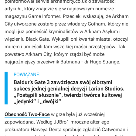
poinformował serwis arkhamcity.co.uk o zawartości
artykułu, który znajdzie się w najnowszym numerze
magazynu
Game Informer
. Przecieki wskazują, że Arkham
City utworzone zostało przez włodarzy Gotham, którzy nie
mogli już pomieścić kryminalistów w Arkham Asylum i
więzieniu Black Gate. Wykupili oni kwartał miasta, otoczyli
murem i umieścili tam wszelkiej maści przestępców. Tak
powstało Arkham City, którym rządzi być może
najgroźniejszy przeciwnik Batmana - dr Hugo Strange.
POWIĄZANE:
Baldur’s Gate 3 zawdzięcza swój olbrzymi
sukces jednej genialnej decyzji Larian Studios.
„Postąpili słusznie”, twierdzi twórca kultowej
„jedynki” i „dwójki”
Obecność Two-Face
w grze była już wcześniej
zapowiadana. Według JJBro1 mroczne alter-ego
prokuratora Harveya Denta spróbuje zgładzić Catwoman i