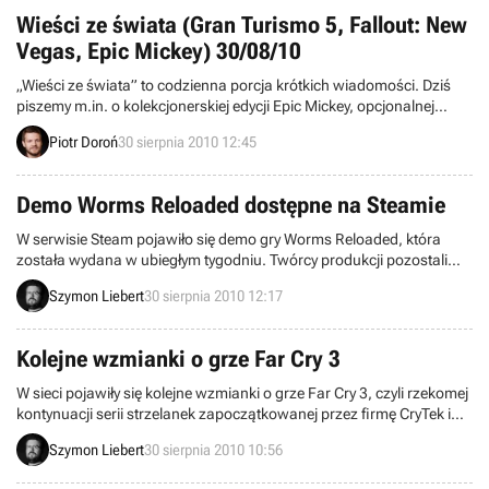
Wieści ze świata (Gran Turismo 5, Fallout: New
Vegas, Epic Mickey) 30/08/10
„Wieści ze świata” to codzienna porcja krótkich wiadomości. Dziś
piszemy m.in. o kolekcjonerskiej edycji Epic Mickey, opcjonalnej
instalacji Gran Turismo 5 na HDD, a także Osiągnięciach w Fallout:
Piotr Doroń
30 sierpnia 2010 12:45
New Vegas. Zapraszamy do lektury.
Demo Worms Reloaded dostępne na Steamie
W serwisie Steam pojawiło się demo gry Worms Reloaded, która
została wydana w ubiegłym tygodniu. Twórcy produkcji pozostali
przy klasycznych rozwiązaniach i dwuwymiarowej oprawie
Szymon Liebert
30 sierpnia 2010 12:17
wizualnej, chociaż wprowadzili kilka nowości. Z naszych
nieoficjalnych informacji wynika, że tytuł zostanie wydany w Polsce
w wersji pudełkowej (za 49 złotych) przez firmę LEM.
Kolejne wzmianki o grze Far Cry 3
W sieci pojawiły się kolejne wzmianki o grze Far Cry 3, czyli rzekomej
kontynuacji serii strzelanek zapoczątkowanej przez firmę CryTek i
rozwijanej przez Ubisoft. Wpisy dotyczące niezapowiedzianej
Szymon Liebert
30 sierpnia 2010 10:56
jeszcze produkcji pojawiły się na łamach szwedzkich oddziałów
sklepów Webhallen oraz GAME. To może oznaczać, że o grze