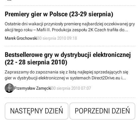
już teraz możemy przypuszczać, że pojawi się w niej plejada postaci,
które do tej pory nie występowały ze sobą.
Premiery gier w Polsce (23-29 sierpnia)
Ostatnie dni wakacji przyniosły premierę najbardziej oczekiwanej gry
akcji tego roku – Mafii II. Produkcja zespołu 2K Czech trafiła do
sklepów w piątek. Prócz niej na polskim rynku ukazało się też kilka
Marek Grochowski
30 sierpnia 2010 09:18
przygodówek – wśród nich wysoko oceniona produkcja z cyklu
Runaway. Szczegółowe zestawienie tytułów, które trafiły na rynek w
ubiegłym tygodniu, prezentujemy poniżej.
Bestsellerowe gry w dystrybucji elektronicznej
(22 - 28 sierpnia 2010)
Zapraszamy do zapoznania się z listą najlepiej sprzedających się
gier w dystrybucji elektronicznej w systemach Direct2Drive.eu i
Steam. Wyniki obejmują okres od 22 do 28 sierpnia.
Przemysław Zamęcki
30 sierpnia 2010 07:07
NASTĘPNY DZIEŃ
POPRZEDNI DZIEŃ