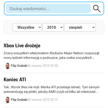

Szukaj
wiadomości...
Xbox Live drożeje
Znany wszystkim właścicielom Xboksów Major Nelson rozpoczął
nowy tydzień informacją o podwyżce, jaka czeka wszystkich
uiszczających opłaty za złote konta w usłudze Xbox Live.
Filip Grabski
30 sierpnia 2010 20:30
Koniec ATI
Tak. Wzrok Was nie myli. Marka ATI przestaje istnieć. Tym samym
potwierdzają się plotki, jakoby AMD (czyli od kilku lat właściciel
„czerwonych”) zamierzało pozbyć się znanego brandu na rzecz
Filip Grabski
30 sierpnia 2010 20:15
firmowania wszystkich swoich produktów jedną nazwą.