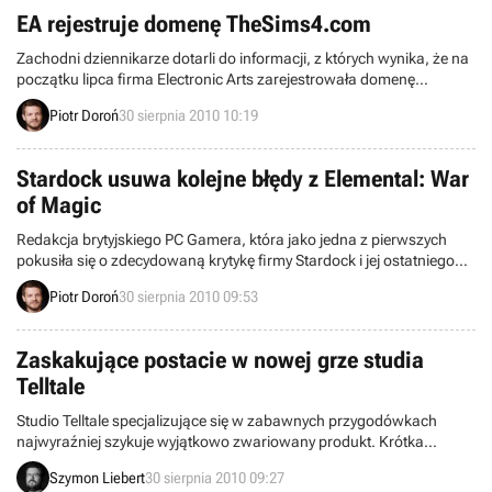
usłyszymy już niedługo.
EA rejestruje domenę TheSims4.com
Zachodni dziennikarze dotarli do informacji, z których wynika, że na
początku lipca firma Electronic Arts zarejestrowała domenę
internetową TheSims4.com. Według branżowych mediów fakt ten
Piotr Doroń
30 sierpnia 2010 10:19
jednoznacznie sugeruje, że jeden z największych wydawców i
producentów gier pracuje nad kolejną odsłoną swojej bestsellerowej
serii symulatorów życia.
Stardock usuwa kolejne błędy z Elemental: War
of Magic
Redakcja brytyjskiego PC Gamera, która jako jedna z pierwszych
pokusiła się o zdecydowaną krytykę firmy Stardock i jej ostatniego
dzieła, czyli turowej strategii fantasy Elemental: War of Magic,
Piotr Doroń
30 sierpnia 2010 09:53
oznajmiła, że wraz z wydaną w piątek łatką 1.06 z gry usunięto
sporą część najpoważniejszych błędów. Zasugerowała
jednocześnie, że gra jest już stabilna i w pełni grywalna.
Zaskakujące postacie w nowej grze studia
Telltale
Studio Telltale specjalizujące się w zabawnych przygodówkach
najwyraźniej szykuje wyjątkowo zwariowany produkt. Krótka
zapowiedź przyszłego projektu pojawiła się na łamach serwisu
Szymon Liebert
30 sierpnia 2010 09:27
GameTrailers. Chociaż gra zostanie ujawniona dopiero 2 września