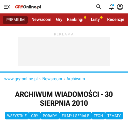




Newsroom
Gry
Rankingi
Listy
Recenzje
PREMIUM
www.gry-online.pl
Newsroom
Archiwum


ARCHIWUM WIADOMOŚCI - 30
SIERPNIA 2010
WSZYSTKIE
GRY
PORADY
FILMY I SERIALE
TECH
TEMATY