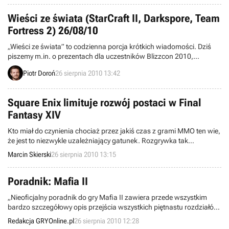
Arcade, ale daje niezłe perspektywy zarobku twórcom takich
produkcji jak DeathSpank czy Joe Danger.
Wieści ze świata (StarCraft II, Darkspore, Team
Fortress 2) 26/08/10
„Wieści ze świata” to codzienna porcja krótkich wiadomości. Dziś
piszemy m.in. o prezentach dla uczestników Blizzcon 2010,
specjalnym serwisie dla fanów Darkspore, końcu The Chronicles of
Piotr Doroń
26 sierpnia 2010 13:42
Spellborn, a także nowej grze PopCap Games. Zapraszamy do
lektury.
Square Enix limituje rozwój postaci w Final
Fantasy XIV
Kto miał do czynienia chociaż przez jakiś czas z grami MMO ten wie,
że jest to niezwykle uzależniający gatunek. Rozgrywka tak
naprawdę się nie kończy, wobec czego wiele osób potrafi spędzać
Marcin Skierski
26 sierpnia 2010 13:15
przed taką pozycją po kilkadziesiąt godzin tygodniowo. Firma
Square Enix chce temu zapobiec zapowiadając kontrowersyjny
system w Final Fantasy XIV.
Poradnik: Mafia II
„Nieoficjalny poradnik do gry Mafia II zawiera przede wszystkim
bardzo szczegółowy opis przejścia wszystkich piętnastu rozdziałów,
składających się na kampanię dla pojedynczego gracza.” -
Redakcja GRYOnline.pl
26 sierpnia 2010 12:28
„Stranger”