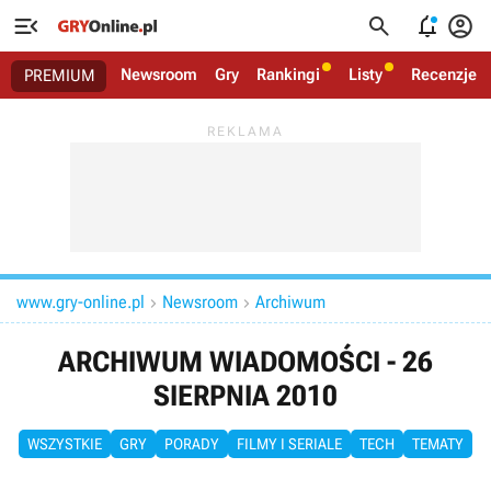




Newsroom
Gry
Rankingi
Listy
Recenzje
PREMIUM
www.gry-online.pl
Newsroom
Archiwum


ARCHIWUM WIADOMOŚCI - 26
SIERPNIA 2010
WSZYSTKIE
GRY
PORADY
FILMY I SERIALE
TECH
TEMATY