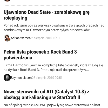
doprowadzili oni bowiem do powtórzenia ubiegłorocznej sytuacji z
niezwykle problematycznym startem gry Demigod.
Ujawniono Dead State - zombiakową grę
roleplaying
Ponad rok temu po raz pierwszy pisaliśmy o trwających pracach nad
zombiakowym RPG tworzonym przez byłych pracowników
deweloperów takich jak Troika czy Obsidian. Jego autorzy
Adrian Werner
26 sierpnia 2010 10:11
postanowili, że najwyższy już czas, by oficjalnie ujawnić swoje
dzieło i podzielić się z fanami pierwszym zestawem screenów.
Pełna lista piosenek z Rock Band 3
potwierdzona
Firma Harmonix ujawniła kompletną listę piosenek, które znajdą się
na dysku z Rock Band 3. Produkcja trafi do sprzedaży w
październiku tego roku i wprowadzi kilka modyfikacji do świata gier
Szymon Liebert
26 sierpnia 2010 09:51
muzycznych. Główną z nich będzie obecność nowego instrumentu -
klawiszy. Z tego względu twórcy teoretycznie mogli dodać kilka
utworów z ciekawymi partiami klawiszowymi.
Nowe sterowniki od ATI (Catalyst 10.8) z
obsługą anti-aliasingu w StarCraft II
Na oficjalnej stronie AMD/ATI pojawiły się nowe sterowniki do kart