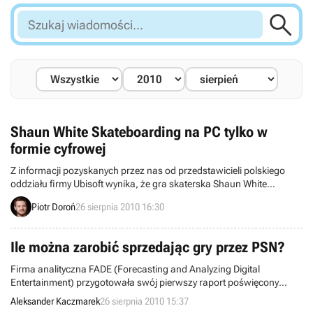

Szukaj
wiadomości...
Shaun White Skateboarding na PC tylko w
formie cyfrowej
Z informacji pozyskanych przez nas od przedstawicieli polskiego
oddziału firmy Ubisoft wynika, że gra skaterska Shaun White
Skateboarding w wersji na PC nie zostanie wydana w wersji
Piotr Doroń
26 sierpnia 2010 16:30
pudełkowej. Produkcja, nad którą pracuje studio firmy z siedzibą w
Montrealu (Prince of Persia, Assassin’s Creed, Splinter Cell:
Conviction), będzie dostępna wyłącznie za pośrednictwem serwisów
Ile można zarobić sprzedając gry przez PSN?
dystrybucji cyfrowej.
Firma analityczna FADE (Forecasting and Analyzing Digital
Entertainment) przygotowała swój pierwszy raport poświęcony
sprzedaży gier poprzez PlayStation Network. Platforma ta nie cieszy
Aleksander Kaczmarek
26 sierpnia 2010 15:37
się jeszcze tak dużą popularnością jak konkurencyjna Xbox Live