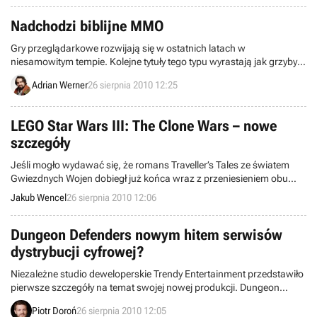
Nadchodzi biblijne MMO
Gry przeglądarkowe rozwijają się w ostatnich latach w
niesamowitym tempie. Kolejne tytuły tego typu wyrastają jak grzyby
po deszczu, biorąc na tapetę różnorodne tematy. Zapowiedziana
Adrian Werner
26 sierpnia 2010 12:25
właśnie produkcja firmy FIAA GmbH z pewnością jednak zalicza się
do oryginalnych pozycji, ponieważ jej fabułę i świat oparto o
opowieści zawarte w Biblii
LEGO Star Wars III: The Clone Wars – nowe
szczegóły
Jeśli mogło wydawać się, że romans Traveller’s Tales ze światem
Gwiezdnych Wojen dobiegł już końca wraz z przeniesieniem obu
trylogii na ekrany komputerów w wersji klockowej, nie można było
Jakub Wencel
26 sierpnia 2010 12:06
być bardziej w błędzie. W lutym informowaliśmy, że powstaje trzecia
część serii, tym razem traktująca o wydarzeniach zwanych Wojnami
Klonów.
Dungeon Defenders nowym hitem serwisów
dystrybucji cyfrowej?
Niezależne studio deweloperskie Trendy Entertainment przedstawiło
pierwsze szczegóły na temat swojej nowej produkcji. Dungeon
Defenders – bo tak brzmi jej tytuł – zostanie utrzymane w konwencji
Piotr Doroń
26 sierpnia 2010 12:05
fantasy i będzie łączyć w sobie elementy gry akcji, cRPG, a także