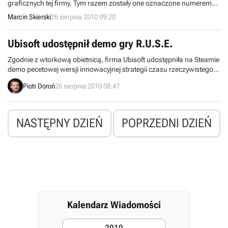
graficznych tej firmy. Tym razem zostały one oznaczone numerem
10.8 i wprowadzają kilka poprawek, poprawiając też wydajność w
Marcin Skierski
26 sierpnia 2010 09:20
niektórych grach. Szczególnie zainteresowani powinni być
posiadacze StarCraft II: Wings of Liberty.
Ubisoft udostępnił demo gry R.U.S.E.
Zgodnie z wtorkową obietnicą, firma Ubisoft udostępniła na Steamie
demo pecetowej wersji innowacyjnej strategii czasu rzeczywistego o
tytule R.U.S.E. Pozwala ono wziąć udział w pojedynczej misji,
Piotr Doroń
26 sierpnia 2010 08:47
zaprojektowanej specjalnie na potrzeby demonstracji.
NASTĘPNY DZIEŃ
POPRZEDNI DZIEŃ
Kalendarz Wiadomości
2010