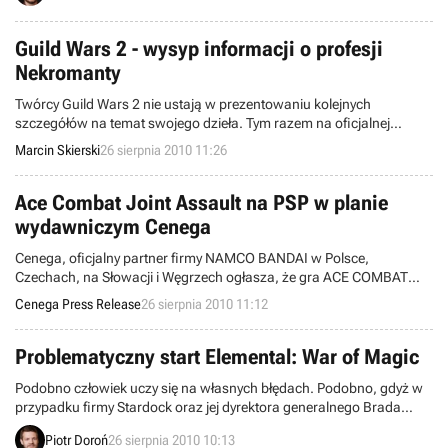
pozycji z gatunku tower defense.
Guild Wars 2 - wysyp informacji o profesji
Nekromanty
Twórcy Guild Wars 2 nie ustają w prezentowaniu kolejnych
szczegółów na temat swojego dzieła. Tym razem na oficjalnej
stronie ujawniono kolejną klasę postaci dostępną do wyboru w tej
Marcin Skierski
26 sierpnia 2010 11:26
grze MMO. Najnowsza aktualizacja dotyczy Nekromanty (ang.
Necromancer), a wraz z informacjami na jego temat
zaprezentowano też kilka nowych screenów i materiałów filmowych.
Ace Combat Joint Assault na PSP w planie
wydawniczym Cenega
Cenega, oficjalny partner firmy NAMCO BANDAI w Polsce,
Czechach, na Słowacji i Węgrzech ogłasza, że gra ACE COMBAT
JOINT ASSAULT™ trafiła do planu wydawniczego firmy.
Cenega Press Release
26 sierpnia 2010 11:12
Problematyczny start Elemental: War of Magic
Podobno człowiek uczy się na własnych błędach. Podobno, gdyż w
przypadku firmy Stardock oraz jej dyrektora generalnego Brada
Wardella ta mądrość ludowa ma niewiele wspólnego z
Piotr Doroń
26 sierpnia 2010 10:13
rzeczywistością. Wbrew wszelkim, racjonalnym przesłankom,