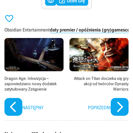


Oceń Grę

Obsidian Entertainment
daty premier / opóźnienia (gry)
gamescom
Dragon Age: Inkwizycja –
Attack on Titan doczeka się gry
zapowiedziano nowy dodatek
akcji od twórców Dynasty
zatytułowany Zstąpienie
Warriors
NASTĘPNY
POPRZEDNI