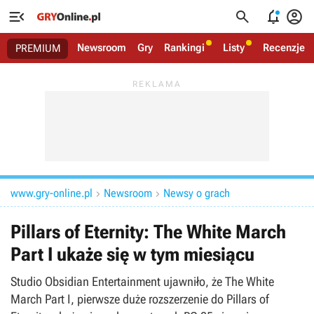




Newsroom
Gry
Rankingi
Listy
Recenzje
PREMIUM
www.gry-online.pl
Newsroom
Newsy o grach


Pillars of Eternity: The White March
Part I ukaże się w tym miesiącu
Studio Obsidian Entertainment ujawniło, że The White
March Part I, pierwsze duże rozszerzenie do Pillars of