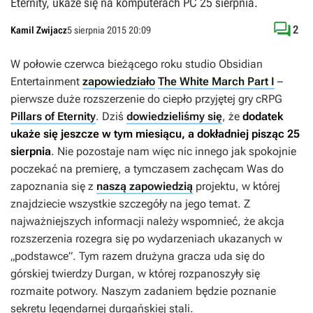
Eternity, ukaże się na komputerach PC 25 sierpnia.

2
Kamil Zwijacz
5 sierpnia 2015 20:09
W połowie czerwca bieżącego roku studio Obsidian
Entertainment
zapowiedziało
The White March Part I
–
pierwsze duże rozszerzenie do ciepło przyjętej gry cRPG
Pillars of Eternity
. Dziś
dowiedzieliśmy się
, że
dodatek
ukaże się jeszcze w tym miesiącu, a dokładniej pisząc 25
sierpnia
. Nie pozostaje nam więc nic innego jak spokojnie
poczekać na premierę, a tymczasem zachęcam Was do
zapoznania się z
naszą zapowiedzią
projektu, w której
znajdziecie wszystkie szczegóły na jego temat. Z
najważniejszych informacji należy wspomnieć, że akcja
rozszerzenia rozegra się po wydarzeniach ukazanych w
„podstawce”. Tym razem drużyna gracza uda się do
górskiej twierdzy Durgan, w której rozpanoszyły się
rozmaite potwory. Naszym zadaniem będzie poznanie
sekretu legendarnej durgańskiej stali.