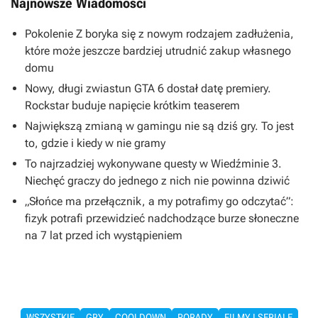
Najnowsze Wiadomości
Pokolenie Z boryka się z nowym rodzajem zadłużenia,
które może jeszcze bardziej utrudnić zakup własnego
domu
Nowy, długi zwiastun GTA 6 dostał datę premiery.
Rockstar buduje napięcie krótkim teaserem
Największą zmianą w gamingu nie są dziś gry. To jest
to, gdzie i kiedy w nie gramy
To najrzadziej wykonywane questy w Wiedźminie 3.
Niechęć graczy do jednego z nich nie powinna dziwić
„Słońce ma przełącznik, a my potrafimy go odczytać”:
fizyk potrafi przewidzieć nadchodzące burze słoneczne
na 7 lat przed ich wystąpieniem
WSZYSTKIE
GRY
COOLDOWN
PORADY
FILMY I SERIALE