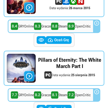

Data wydania:
26 marca 2015

8.4
8.3
8.8
8.9
GRYOnline
Gracze
Steam
OpenCritic


Oceń Grę
Pillars of Eternity: The White
March Part I

Data wydania:
25 sierpnia 2015

7.7
8.2
8.1
7.2
GRYOnline
Gracze
Steam
OpenCritic