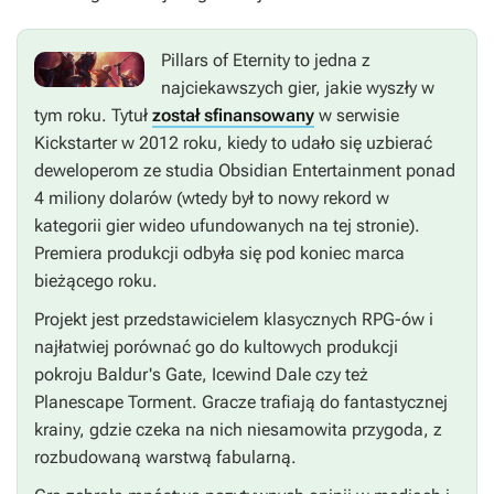
Pillars of Eternity
to jedna z
najciekawszych gier, jakie wyszły w
tym roku. Tytuł
został sfinansowany
w serwisie
Kickstarter w 2012 roku, kiedy to udało się uzbierać
deweloperom ze studia Obsidian Entertainment ponad
4 miliony dolarów (wtedy był to nowy rekord w
kategorii gier wideo ufundowanych na tej stronie).
Premiera produkcji odbyła się pod koniec marca
bieżącego roku.
Projekt jest przedstawicielem klasycznych RPG-ów i
najłatwiej porównać go do kultowych produkcji
pokroju
Baldur's Gate, Icewind Dale
czy też
Planescape Torment
. Gracze trafiają do fantastycznej
krainy, gdzie czeka na nich niesamowita przygoda, z
rozbudowaną warstwą fabularną.