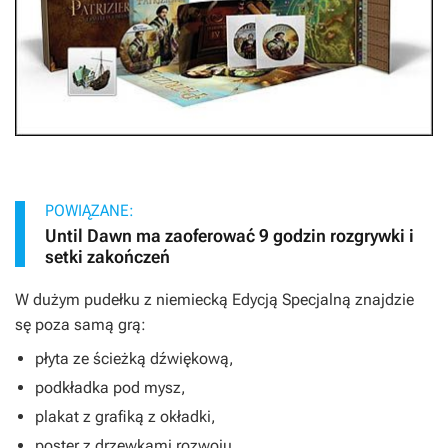
POWIĄZANE:
Until Dawn ma zaoferować 9 godzin rozgrywki i
setki zakończeń
W dużym pudełku z niemiecką Edycją Specjalną znajdzie
sę poza samą grą:
płyta ze ścieżką dźwiękową,
podkładka pod mysz,
plakat z grafiką z okładki,
poster z drzewkami rozwoju,