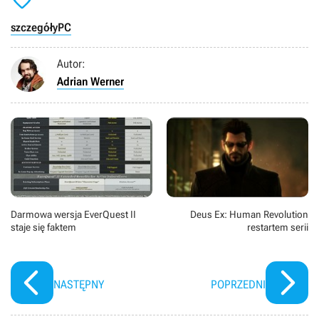

szczegóły
PC
Autor:
Adrian Werner
Darmowa wersja EverQuest II
Deus Ex: Human Revolution
staje się faktem
restartem serii
NASTĘPNY
POPRZEDNI