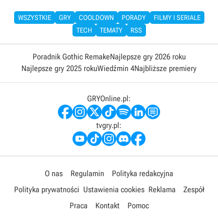
WSZYSTKIE
GRY
COOLDOWN
PORADY
FILMY I SERIALE
TECH
TEMATY
RSS
Poradnik Gothic Remake
Najlepsze gry 2026 roku
Najlepsze gry 2025 roku
Wiedźmin 4
Najbliższe premiery
GRYOnline.pl:
tvgry.pl:
O nas
Regulamin
Polityka redakcyjna
Polityka prywatności
Ustawienia cookies
Reklama
Zespół
Praca
Kontakt
Pomoc