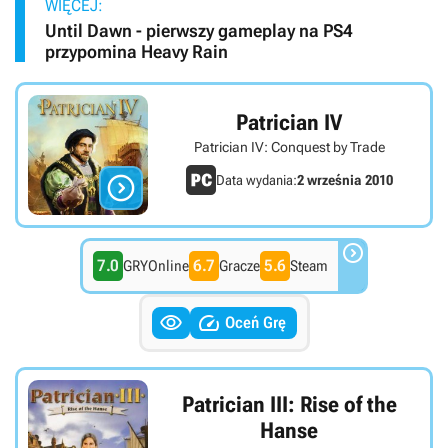
WIĘCEJ:
Until Dawn - pierwszy gameplay na PS4
przypomina Heavy Rain
Patrician IV
Patrician IV: Conquest by Trade

Data wydania:
2 września 2010

7.0
6.7
5.6
GRYOnline
Gracze
Steam


Oceń Grę
Patrician III: Rise of the
Hanse