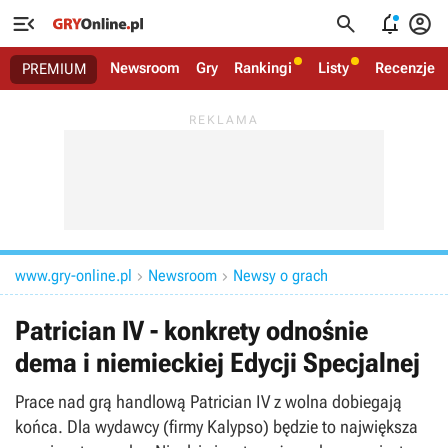




Newsroom
Gry
Rankingi
Listy
Recenzje
PREMIUM
www.gry-online.pl
Newsroom
Newsy o grach


Patrician IV - konkrety odnośnie
dema i niemieckiej Edycji Specjalnej
Prace nad grą handlową Patrician IV z wolna dobiegają
końca. Dla wydawcy (firmy Kalypso) będzie to największa