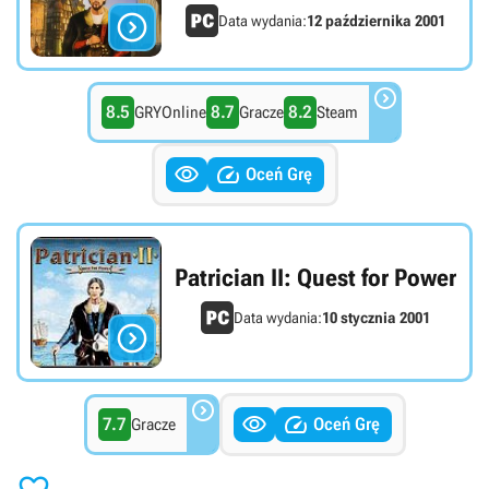

Data wydania:
12 października 2001

8.5
8.7
8.2
GRYOnline
Gracze
Steam


Oceń Grę
Patrician II: Quest for Power
Data wydania:
10 stycznia 2001




7.7
Oceń Grę
Gracze