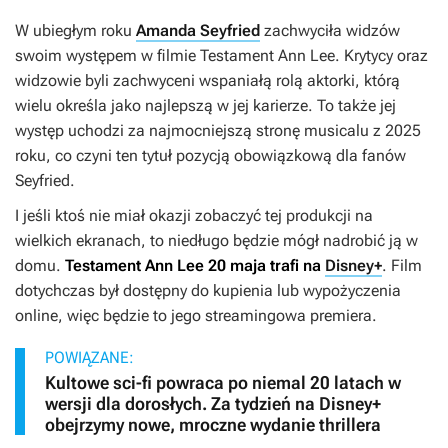
W ubiegłym roku
Amanda Seyfried
zachwyciła widzów
swoim występem w filmie
Testament Ann Lee
. Krytycy oraz
widzowie byli zachwyceni wspaniałą rolą aktorki, którą
wielu określa jako najlepszą w jej karierze. To także jej
występ uchodzi za najmocniejszą stronę musicalu z 2025
roku, co czyni ten tytuł pozycją obowiązkową dla fanów
Seyfried.
I jeśli ktoś nie miał okazji zobaczyć tej produkcji na
wielkich ekranach, to niedługo będzie mógł nadrobić ją w
domu.
Testament Ann Lee
20 maja trafi na
Disney+
. Film
dotychczas był dostępny do kupienia lub wypożyczenia
online, więc będzie to jego streamingowa premiera.
POWIĄZANE:
Kultowe sci-fi powraca po niemal 20 latach w
wersji dla dorosłych. Za tydzień na Disney+
obejrzymy nowe, mroczne wydanie thrillera