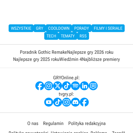
WSZYSTKIE
GRY
COOLDOWN
PORADY
FILMY I SERIALE
TECH
TEMATY
RSS
Poradnik Gothic Remake
Najlepsze gry 2026 roku
Najlepsze gry 2025 roku
Wiedźmin 4
Najbliższe premiery
GRYOnline.pl:
tvgry.pl:
O nas
Regulamin
Polityka redakcyjna