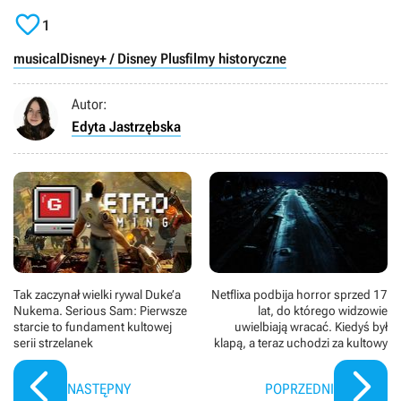

1
musical
Disney+ / Disney Plus
filmy historyczne
Autor:
Edyta Jastrzębska
Tak zaczynał wielki rywal Duke’a
Netflixa podbija horror sprzed 17
Nukema. Serious Sam: Pierwsze
lat, do którego widzowie
starcie to fundament kultowej
uwielbiają wracać. Kiedyś był
serii strzelanek
klapą, a teraz uchodzi za kultowy
NASTĘPNY
POPRZEDNI