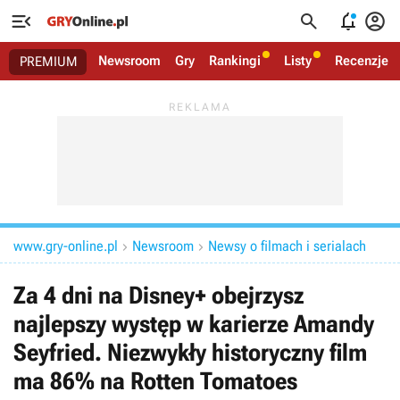




Newsroom
Gry
Rankingi
Listy
Recenzje
PREMIUM
www.gry-online.pl
Newsroom
Newsy o filmach i serialach


Za 4 dni na Disney+ obejrzysz
najlepszy występ w karierze Amandy
Seyfried. Niezwykły historyczny film
ma 86% na Rotten Tomatoes