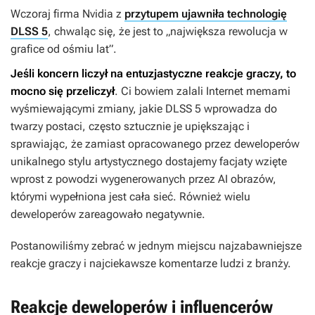
Wczoraj firma Nvidia z
przytupem ujawniła technologię
DLSS 5
, chwaląc się, że jest to „największa rewolucja w
grafice od ośmiu lat”.
Jeśli koncern liczył na entuzjastyczne reakcje graczy, to
mocno się przeliczył
. Ci bowiem zalali Internet memami
wyśmiewającymi zmiany, jakie DLSS 5 wprowadza do
twarzy postaci, często sztucznie je upiększając i
sprawiając, że zamiast opracowanego przez deweloperów
unikalnego stylu artystycznego dostajemy facjaty wzięte
wprost z powodzi wygenerowanych przez AI obrazów,
którymi wypełniona jest cała sieć. Również wielu
deweloperów zareagowało negatywnie.
Postanowiliśmy zebrać w jednym miejscu najzabawniejsze
reakcje graczy i najciekawsze komentarze ludzi z branży.
Reakcje deweloperów i influencerów