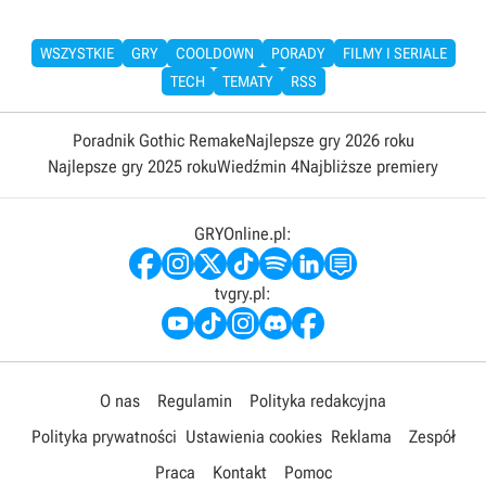
WSZYSTKIE
GRY
COOLDOWN
PORADY
FILMY I SERIALE
TECH
TEMATY
RSS
Poradnik Gothic Remake
Najlepsze gry 2026 roku
Najlepsze gry 2025 roku
Wiedźmin 4
Najbliższe premiery
GRYOnline.pl:
tvgry.pl:
O nas
Regulamin
Polityka redakcyjna
Polityka prywatności
Ustawienia cookies
Reklama
Zespół
Praca
Kontakt
Pomoc