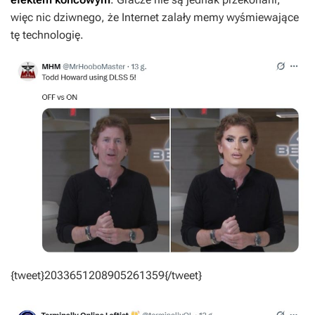
więc nic dziwnego, że Internet zalały memy wyśmiewające
tę technologię.
{tweet}2033651208905261359{/tweet}