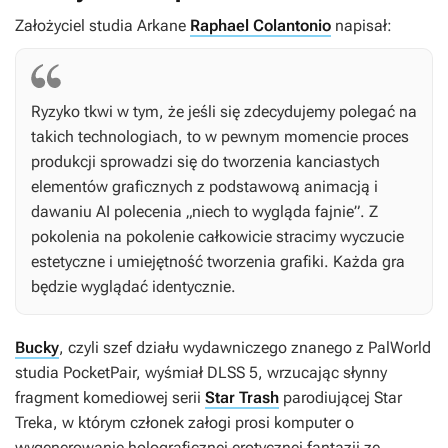
Założyciel studia Arkane
Raphael Colantonio
napisał:
Ryzyko tkwi w tym, że jeśli się zdecydujemy polegać na
takich technologiach, to w pewnym momencie proces
produkcji sprowadzi się do tworzenia kanciastych
elementów graficznych z podstawową animacją i
dawaniu AI polecenia „niech to wygląda fajnie”. Z
pokolenia na pokolenie całkowicie stracimy wyczucie
estetyczne i umiejętność tworzenia grafiki. Każda gra
będzie wyglądać identycznie.
Bucky
, czyli szef działu wydawniczego znanego z
PalWorld
studia PocketPair, wyśmiał DLSS 5, wrzucając słynny
fragment komediowej serii
Star Trash
parodiującej
Star
Treka
, w którym członek załogi prosi komputer o
wygenerowanie holograficznej erotycznej fantazji ze