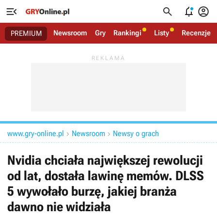




Newsroom
Gry
Rankingi
Listy
Recenzje
PREMIUM
www.gry-online.pl
Newsroom
Newsy o grach


Nvidia chciała największej rewolucji
od lat, dostała lawinę memów. DLSS
5 wywołało burzę, jakiej branża
dawno nie widziała