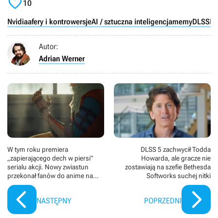

10
Nvidia
afery i kontrowersje
AI / sztuczna inteligencja
memy
DLSS
P
Autor:
Adrian Werner
W tym roku premiera
DLSS 5 zachwycił Todda
„zapierającego dech w piersi”
Howarda, ale gracze nie
serialu akcji. Nowy zwiastun
zostawiają na szefie Bethesda
przekonał fanów do anime na
Softworks suchej nitki
podstawie Sekiro
NASTĘPNY
POPRZEDNI