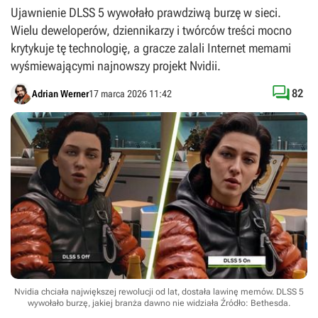
Ujawnienie DLSS 5 wywołało prawdziwą burzę w sieci.
Wielu deweloperów, dziennikarzy i twórców treści mocno
krytykuje tę technologię, a gracze zalali Internet memami
wyśmiewającymi najnowszy projekt Nvidii.

82
Adrian Werner
17 marca 2026 11:42
Nvidia chciała największej rewolucji od lat, dostała lawinę memów. DLSS 5
wywołało burzę, jakiej branża dawno nie widziała
Źródło: Bethesda
.