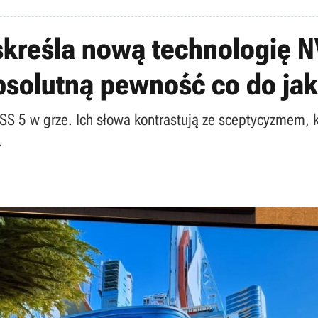
kreśla nową technologię NV
absolutną pewność co do jako
LSS 5 w grze. Ich słowa kontrastują ze sceptycyzmem, 
.