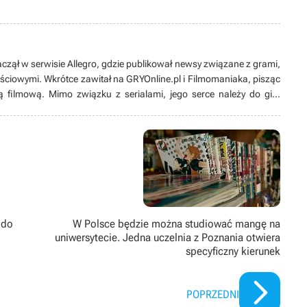
aczął w serwisie Allegro, gdzie publikował newsy związane z grami,
ściowymi. Wkrótce zawitał na GRYOnline.pl i Filmomaniaka, pisząc
filmową. Mimo związku z serialami, jego serce należy do gier
nie straszny, a przygoda z Tibią nauczyła go, że niebo i muzyka w
d laty dzielił się swoimi doświadczeniami, moderując forum
, ale oczywiście konstruktywnie i z umiarem. Na forum pisze pod
 do
W Polsce będzie można studiować mangę na
uniwersytecie. Jedna uczelnia z Poznania otwiera
specyficzny kierunek
POPRZEDNI