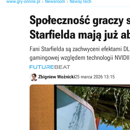
www.gry-online.pl
Newsroom
Newsy tech


Społeczność graczy s
Starfielda mają już 
Fani Starfielda są zachwyceni efektami D
gamingowej względem technologii NVIDII
Zbigniew Woźnicki
25 marca 2026 13:15