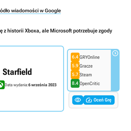
ródło wiadomości w Google
z historii Xboxa, ale Microsoft potrzebuje zgody

6.4
GRYOnline
5.9
Gracze
Starfield
5.7
Steam
8.4
OpenCritic
Data wydania:
6 września 2023


Oceń Grę