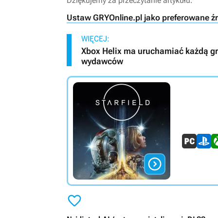
Dziękujemy za przeczytanie artykułu.
Ustaw GRYOnline.pl jako preferowane ź
WIĘCEJ:
Xbox Helix ma uruchamiać każdą grę 
wydawców

