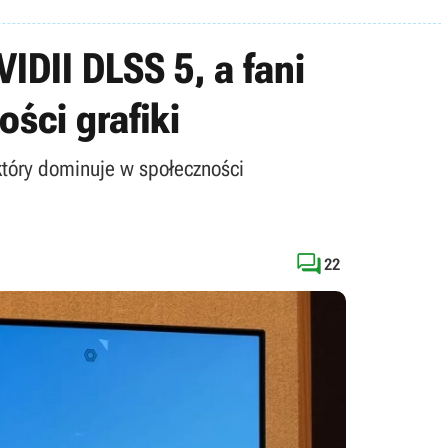
IDII DLSS 5, a fani
ści grafiki
który dominuje w społeczności

22