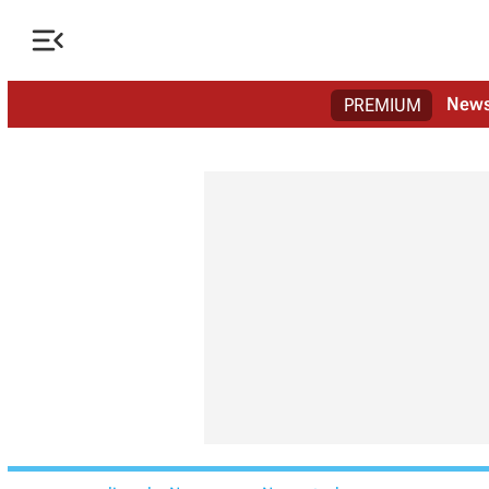

New
PREMIUM