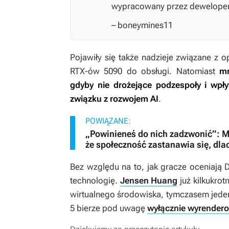
wypracowany przez deweloperó
– boneymines11
Pojawiły się także nadzieje związane z 
RTX-ów 5090 do obsługi. Natomiast
mr
gdyby nie drożejące podzespoły i wp
związku z rozwojem AI
.
POWIĄZANE:
„Powinieneś do nich zadzwonić”: M
że społeczność zastanawia się, dlac
Bez względu na to, jak gracze oceniają D
technologię.
Jensen Huang
już kilkukrot
wirtualnego środowiska, tymczasem jede
5 bierze pod uwagę
wyłącznie wyrendero