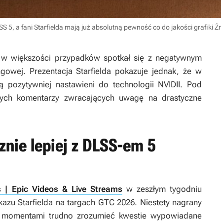
 5, a fani Starfielda mają już absolutną pewność co do jakości grafiki
Źr
w większości przypadków spotkał się z negatywnym
owej. Prezentacja Starfielda pokazuje jednak, że w
są pozytywniej nastawieni do technologii NVIDII. Pod
nych komentarzy zwracających uwagę na drastyczne
znie lepiej z DLSS-em 5
 | Epic Videos & Live Streams
w zeszłym tygodniu
azu Starfielda na targach GTC 2026. Niestety nagrany
i momentami trudno zrozumieć kwestie wypowiadane