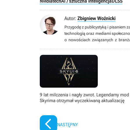
Nvidia
tech
AI / sztuczna inteligencja
DLSS
Autor:
Zbigniew Woźnicki
Przygodę z publicystyką i pisaniem z
technologią oraz mediami społeczno
o nowościach związanych z branżą 
wszelakiego typu. Żaden gatunek mu 
grach są całkowicie zbędne. Prze
mmorpg.org.pl. Uwielbia ponarzekać
ksywką Canaton.
9 lat milczenia i nagły zwrot. Legendarny mod
Skyrima otrzymał wyczekiwaną aktualizację
NASTĘPNY