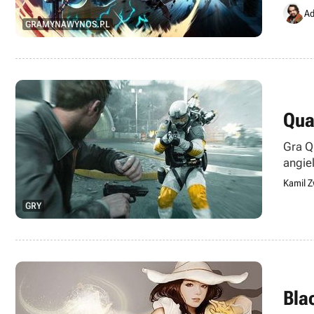
Ad
GRAMYNAWYNOS.PL
Qua
Gra Q
angie
Kamil Z
GRY
Bla