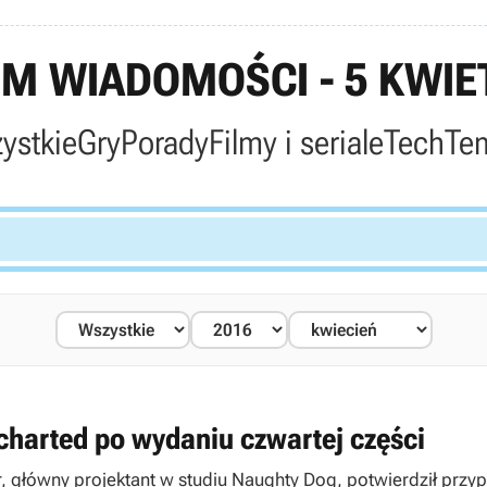
M WIADOMOŚCI - 5 KWIET
ystkie
Gry
Porady
Filmy i seriale
Tech
Te
charted po wydaniu czwartej części
łówny projektant w studiu Naughty Dog, potwierdził przypusz