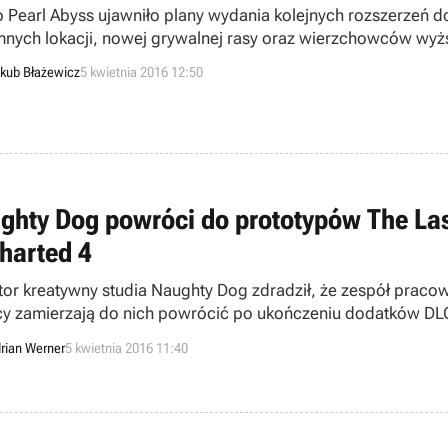
o Pearl Abyss ujawniło plany wydania kolejnych rozszerzeń do
nych lokacji, nowej grywalnej rasy oraz wierzchowców wy
kub Błażewicz
5 kwietnia 2016 12:50
ghty Dog powróci do prototypów The Las
harted 4
tor kreatywny studia Naughty Dog zdradził, że zespół pracowa
y zamierzają do nich powrócić po ukończeniu dodatków DLC 
rian Werner
5 kwietnia 2016 11:40