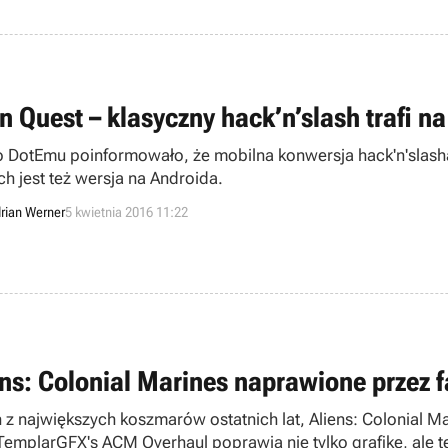
an Quest – klasyczny hack’n’slash trafi 
o DotEmu poinformowało, że mobilna konwersja hack'n'slasha
ch jest też wersja na Androida.
rian Werner
5 kwietnia 2016 11:22
ens: Colonial Marines naprawione przez f
 z największych koszmarów ostatnich lat, Aliens: Colonial Ma
emplarGFX's ACM Overhaul poprawia nie tylko grafikę, ale t