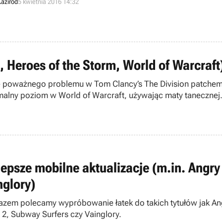
aziród
5 kwietnia 2016 14:32
, Heroes of the Storm, World of Warcraft
awie poważnego problemu w Tom Clancy’s The Division patch
malny poziom w World of Warcraft, używając maty tanecznej. 
lepsze mobilne aktualizacje (m.in. Angry
nglory)
azem polecamy wypróbowanie łatek do takich tytułów jak Ang
 2, Subway Surfers czy Vainglory.