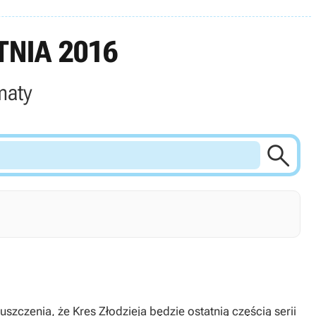
NIA 2016
maty

czenia, że Kres Złodzieja będzie ostatnią częścią serii