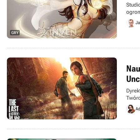
Studi
ogrom
Ja
GRY
Nau
Unc
Dyrek
Twórc
Ad
GRY