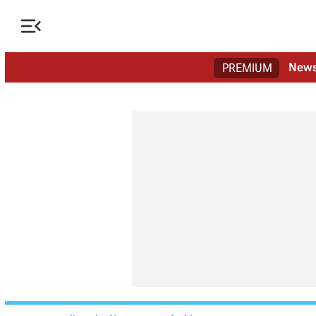

New
PREMIUM