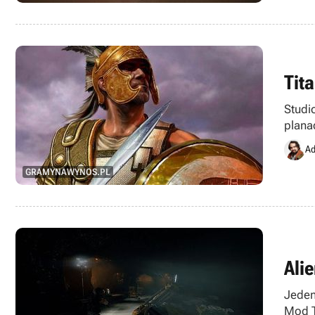
Tit
Studi
plana
Ad
GRAMYNAWYNOS.PL
Ali
Jeden
Mod T