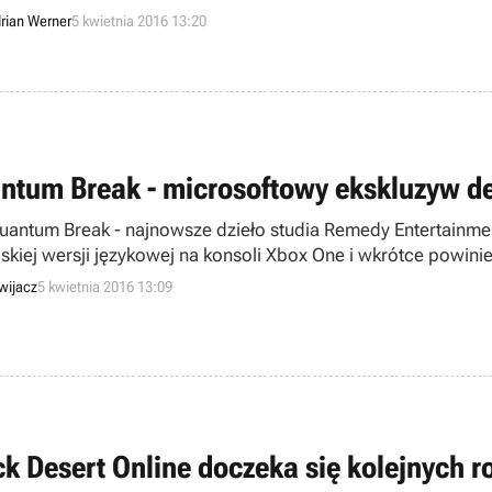
rian Werner
5 kwietnia 2016 13:20
ntum Break - microsoftowy ekskluzyw de
uantum Break - najnowsze dzieło studia Remedy Entertainment
lskiej wersji językowej na konsoli Xbox One i wkrótce powin
wijacz
5 kwietnia 2016 13:09
ck Desert Online doczeka się kolejnych r