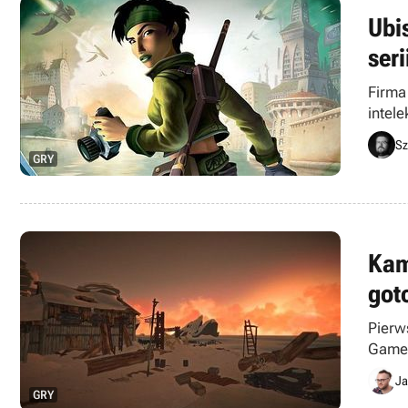
Ubi
seri
Firma
intel
wydaw
Sz
GRY
Kam
got
Pierw
Games
Ja
GRY