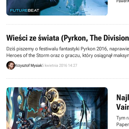
Paweł K
Wieści ze świata (Pyrkon, The Division
Dziś piszemy o festiwalu fantastyki Pyrkon 2016, napr
Heroes of the Storm oraz o graczu, który osiągnął maksy
krótkich wiadomości.
Krzysztof Mysiak
5 kwietnia 2016 14:27
Naj
Vai
Tym r
Paper