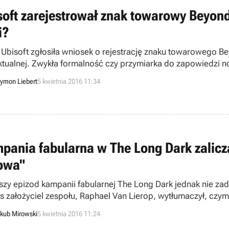
soft zarejestrował znak towarowy Beyond
i?
 Ubisoft zgłosiła wniosek o rejestrację znaku towarowego Bey
ektualnej. Zwykła formalność czy przymiarka do zapowiedzi no
ca nie porzucił marki.
ymon Liebert
5 kwietnia 2016 11:34
pania fabularna w The Long Dark zalicza
owa"
szy epizod kampanii fabularnej The Long Dark jednak nie zad
 założyciel zespołu, Raphael Van Lierop, wytłumaczył, czy
kub Mirowski
5 kwietnia 2016 11:24