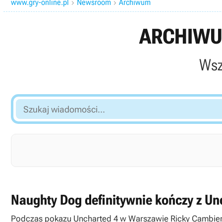
www.gry-online.pl
Newsroom
Archiwum


ARCHIWU
Wsz
Szukaj
wiadomości...
Naughty Dog definitywnie kończy z Un
Podczas pokazu Uncharted 4 w Warszawie Ricky Cambier, g