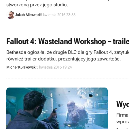
stworzoną przez jego studio.
Jakub Mirowski
5 kwietnia 2016 23:38
Fallout 4: Wasteland Workshop – trail
Bethesda ogłosiła, że drugie DLC dla gry Fallout 4, zat
również trailer dodatku, prezentujący jego zawartość.
Michał Kułakowski
5 kwietnia 2016 19:24
Wyd
Firma
wprow