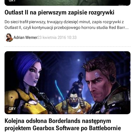
GRY
Outlast II na pierwszym zapisie rozgrywki
Do sieci trafił pierwszy, trwający dziesięć minut, zapis rozgrywki z
Outlast II, czyli kontynuacji przebojowego horroru studia Red Barrels
Games sprzed trzech lat.
Adrian Werner
23 kwietnia 2016 10:33
GRY
Kolejna odsłona Borderlands następnym
projektem Gearbox Software po Battlebornie