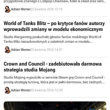
przygodówki znanego z Lollipop Chainsaw, Killer is Dead oraz serii
No More Heroes projektanta Suda 51. Będzie to pierwsza okazja do
Adrian Werner
23 kwietnia 2016 15:19
zagrania w wersję anglojęzyczną gry, gdyż pierwowzór wydany na
konsolę PlayStation doczekał się jedynie edycji japońskiej.
World of Tanks Blitz – po krytyce fanów autorzy
wprowadzili zmiany w modelu ekonomicznym
Studio Wargaming posłuchało głosów fanów mobilnego World of
Tanks Blitz niezadowolonych z ostatnich zmian w modelu
ekonomicznym. Twórcy właśnie zaimplementowali modyfikacje,
Adrian Werner
23 kwietnia 2016 14:47
które powinny naprawić tę sytuację.
Crown and Council - zadebiutowała darmowa
strategia studia Mojang
Studio Mojang wypuściło w serwisie Steam grę Crown and Council -
prostą strategię turową, która jest w pełni darmowa, bez żadnych
ukrytych opłat czy mikropłatności.
Adrian Werner
23 kwietnia 2016 12:39