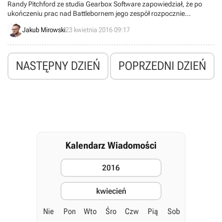
Randy Pitchford ze studia Gearbox Software zapowiedział, że po
ukończeniu prac nad Battlebornem jego zespół rozpocznie
produkcję kolejnej części Borderlands. Poznaliśmy też dyrektora
Jakub Mirowski
23 kwietnia 2016 09:17
artystycznego oraz scenarzystę nowej odsłony cyklu.
NASTĘPNY DZIEŃ
POPRZEDNI DZIEŃ
Kalendarz Wiadomości
2016
kwiecień
Nie
Pon
Wto
Śro
Czw
Pią
Sob