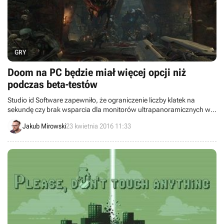
GRY
Doom na PC będzie miał więcej opcji niż
podczas beta-testów
Studio id Software zapewniło, że ograniczenie liczby klatek na
sekundę czy brak wsparcia dla monitorów ultrapanoramicznych w
grze Doom na PC było wyłącznie problemem zakończonych
Jakub Mirowski
23 kwietnia 2016 11:33
niedawno otwartych beta-testów.