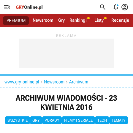




Newsroom
Gry
Rankingi
Listy
Recenzje
PREMIUM
www.gry-online.pl
Newsroom
Archiwum


ARCHIWUM WIADOMOŚCI - 23
KWIETNIA 2016
WSZYSTKIE
GRY
PORADY
FILMY I SERIALE
TECH
TEMATY