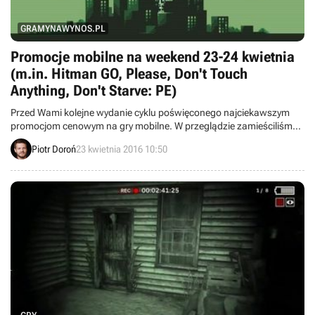
GRAMYNAWYNOS.PL
Promocje mobilne na weekend 23-24 kwietnia
(m.in. Hitman GO, Please, Don't Touch
Anything, Don't Starve: PE)
Przed Wami kolejne wydanie cyklu poświęconego najciekawszym
promocjom cenowym na gry mobilne. W przeglądzie zamieściliśmy
informacje o przecenach takich pozycji jak Hitman GO, Lara Croft
Piotr Doroń
23 kwietnia 2016 10:50
GO, Please, Don't Touch Anything, Don't Starve: Pocket Edition,
Evoland i Airline Tycoon Deluxe.