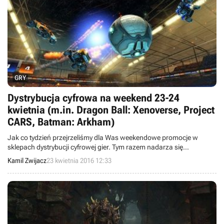
GRY
Dystrybucja cyfrowa na weekend 23-24
kwietnia (m.in. Dragon Ball: Xenoverse, Project
CARS, Batman: Arkham)
Jak co tydzień przejrzeliśmy dla Was weekendowe promocje w
sklepach dystrybucji cyfrowej gier. Tym razem nadarza się
sposobność, aby w atrakcyjnych cenach kupić takie produkcje jak
Kamil Zwijacz
23 kwietnia 2016 12:33
Resident Evil Origins Collection, One Piece: Pirate Warriors 3, Project
CARS czy też gry z serii Batman: Arkham.