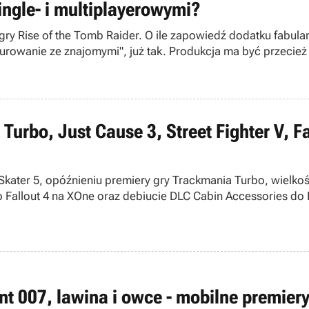
ingle- i multiplayerowymi?
y Rise of the Tomb Raider. O ile zapowiedź dodatku fabularn
urowanie ze znajomymi", już tak. Produkcja ma być przecież
urbo, Just Cause 3, Street Fighter V, Fa
 Skater 5, opóźnieniu premiery gry Trackmania Turbo, wielko
 Fallout 4 na XOne oraz debiucie DLC Cabin Accessories do E
nt 007, lawina i owce - mobilne premier