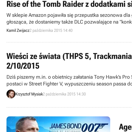
Rise of the Tomb Raider z dodatkami s
W sklepie Amazon pojawiła się przepustka sezonowa dla gr
głosząca, że dostaniemy także DLC pozwalające na "konk
Kamil Zwijacz
2 października 2015 14:40
Wieści ze świata (THPS 5, Trackmania T
2/10/2015
Dziś piszemy m.in. o obietnicy załatania Tony Hawk’s Pro
postaci w Street Fighter V, wypuszczeniu season passa do
codziennej porcji krótkich wiadomości.
Krzysztof Mysiak
2 października 2015 14:30
Age