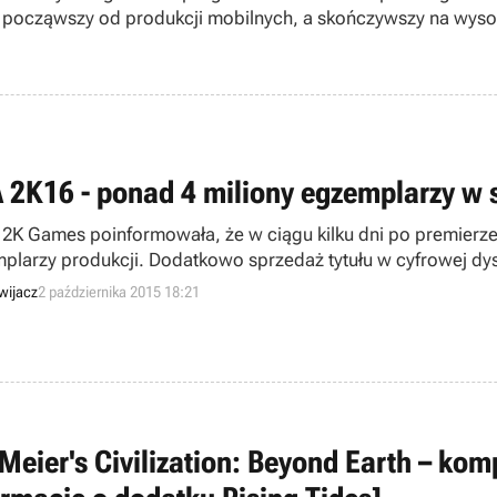
ach, począwszy od produkcji mobilnych, a skończywszy na w
 2K16 - ponad 4 miliony egzemplarzy w 
 2K Games poinformowała, że w ciągu kilku dni po premierz
plarzy produkcji. Dodatkowo sprzedaż tytułu w cyfrowej dy
orocznej edycji.
wijacz
2 października 2015 18:21
 Meier's Civilization: Beyond Earth – ko