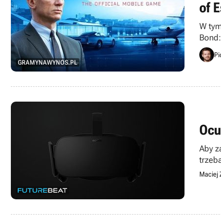
of E
W tym
Bond:
Pi
GRAMYNAWYNOS.PL
Ocu
Aby z
trzeb
Maciej 