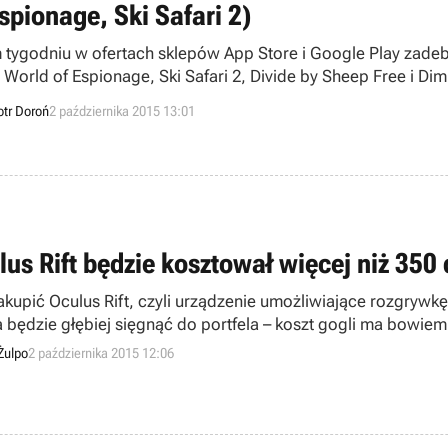
spionage, Ski Safari 2)
 tygodniu w ofertach sklepów App Store i Google Play zadeb
 World of Espionage, Ski Safari 2, Divide by Sheep Free i Di
otr Doroń
2 października 2015 13:01
lus Rift będzie kosztował więcej niż 350
akupić Oculus Rift, czyli urządzenie umożliwiające rozgrywk
a będzie głębiej sięgnąć do portfela – koszt gogli ma bowie
Żulpo
2 października 2015 12:06