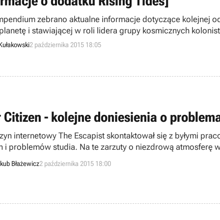
ormacje o dodatku Rising Tides]
pendium zebrano aktualne informacje dotyczące kolejnej odsł
planetę i stawiającej w roli lidera grupy kosmicznych kolonis
Kułakowski
2 października 2015 18:05
r Citizen - kolejne doniesienia o proble
yn internetowy The Escapist skontaktował się z byłymi pra
en i problemów studia. Na te zarzuty o niezdrową atmosferę 
iedział prezes firmy, Chris Roberts.
kub Błażewicz
2 października 2015 18:00