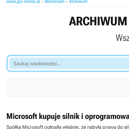
www.gry-online.pl
Newsroom
Archiwum


ARCHIWUM 
Wsz
Szukaj
wiadomości...
Microsoft kupuje silnik i oprogramowa
Spółka Microsoft ogłosiła właśnie, że nabyła prawa do 