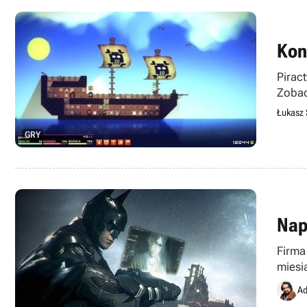
Kon
Pirac
Zobac
Łukasz 
GRY
Nap
Firma
miesi
Ad