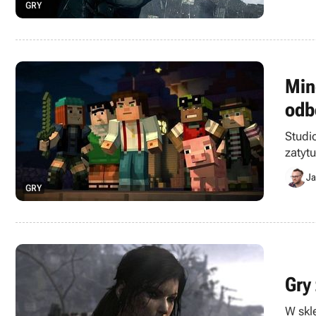
GRY
Min
odb
Studi
zatyt
huczn
Ja
GRY
Gry
W skl