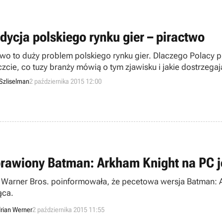
dycja polskiego rynku gier – piractwo
two to duży problem polskiego rynku gier. Dlaczego Polacy p
zcie, co tuzy branży mówią o tym zjawisku i jakie dostrzegaj
Szliselman
2 października 2015 12:00
rawiony Batman: Arkham Knight na PC j
 Warner Bros. poinformowała, że pecetowa wersja Batman: 
ąca.
rian Werner
2 października 2015 11:55