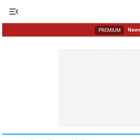

New
PREMIUM