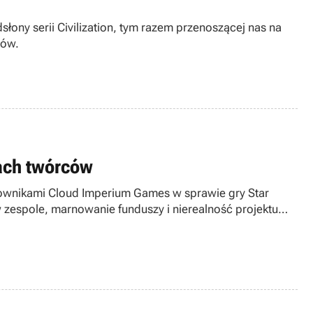
ony serii Civilization, tym razem przenoszącej nas na
tów.
mach twórców
cownikami Cloud Imperium Games w sprawie gry Star
w zespole, marnowanie funduszy i nierealność projektu