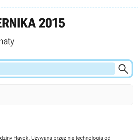
RNIKA 2015
maty

odziny Havok. Używana przez nie technologia od