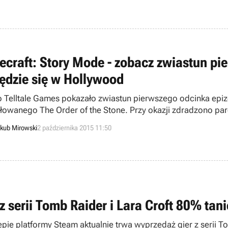
ecraft: Story Mode - zobacz zwiastun pi
ędzie się w Hollywood
o Telltale Games pokazało zwiastun pierwszego odcinka epi
ułowanego The Order of the Stone. Przy okazji zdradzono pa
ej premiery.
kub Mirowski
2 października 2015 11:50
 z serii Tomb Raider i Lara Croft 80% tan
epie platformy Steam aktualnie trwa wyprzedaż gier z serii To