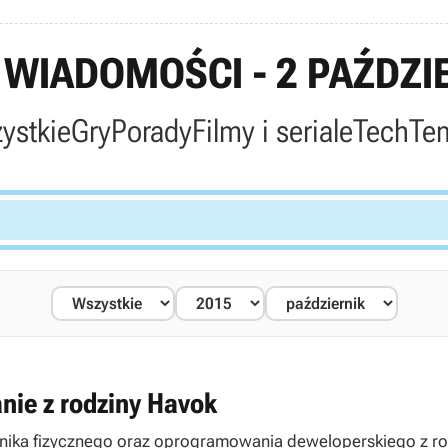
WIADOMOŚCI - 2 PAŹDZIE
ystkie
Gry
Porady
Filmy i seriale
Tech
Te
nie z rodziny Havok
silnika fizycznego oraz oprogramowania deweloperskiego z r