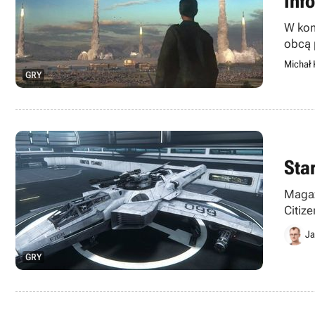
Inf
W kom
obcą 
Michał 
GRY
Sta
Magaz
Citiz
odpow
Ja
GRY