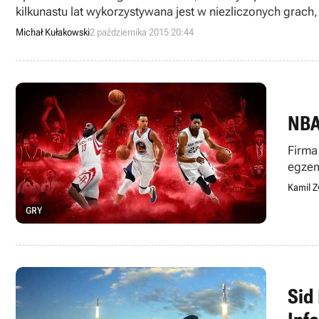
kilkunastu lat wykorzystywana jest w niezliczonych gr
Michał Kułakowski
2 października 2015 20:44
NBA
Firma
egzem
zeszł
Kamil Z
GRY
Sid