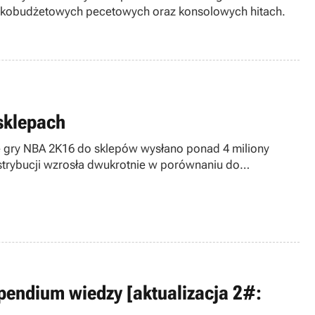
ysokobudżetowych pecetowych oraz konsolowych hitach.
sklepach
e gry NBA 2K16 do sklepów wysłano ponad 4 miliony
strybucji wzrosła dwukrotnie w porównaniu do
mpendium wiedzy [aktualizacja 2#: