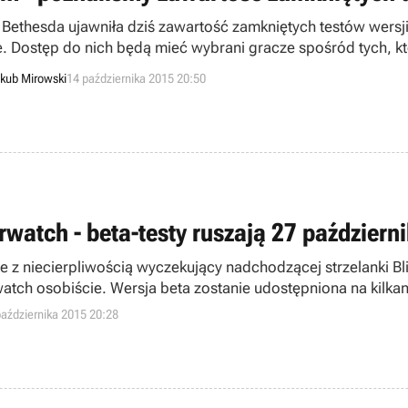
 Bethesda ujawniła dziś zawartość zamkniętych testów wersji
e. Dostęp do nich będą mieć wybrani gracze spośród tych, k
.
kub Mirowski
14 października 2015 20:50
rwatch - beta-testy ruszają 27 październ
e z niecierpliwością wyczekujący nadchodzącej strzelanki Bl
atch osobiście. Wersja beta zostanie udostępniona na kilka
października 2015 20:28