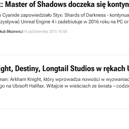
x: Master of Shadows doczeka się kontyn
o Cyanide zapowiedziało Styx: Shards of Darkness - kontynua
zystywać Unreal Engine 4 i zadebiutuje w 2016 roku na PC or
kub Błażewicz
14 października 2015 16:00
ht, Destiny, Longtail Studios w rękach 
tman: Arkham Knight, który wprowadza nowości w wyzwaniach
go na Ubisoft Halifax. Witajcie w wieściach ze świata – codz