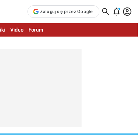



Zaloguj się przez Google
iki
Video
Forum