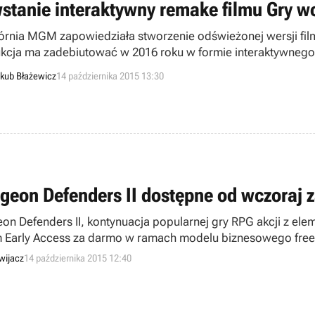
stanie interaktywny remake filmu Gry w
rnia MGM zapowiedziała stworzenie odświeżonej wersji film
kcja ma zadebiutować w 2016 roku w formie interaktywnego
kub Błażewicz
14 października 2015 13:30
geon Defenders II dostępne od wczoraj 
on Defenders II, kontynuacja popularnej gry RPG akcji z ele
 Early Access za darmo w ramach modelu biznesowego free-
wijacz
14 października 2015 12:40