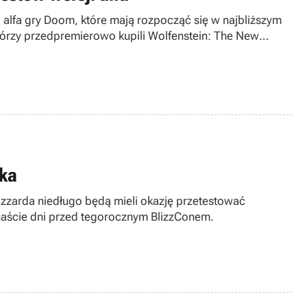
 alfa gry Doom, które mają rozpocząć się w najbliższym
tórzy przedpremierowo kupili Wolfenstein: The New
ika
izzarda niedługo będą mieli okazję przetestować
naście dni przed tegorocznym BlizzConem.