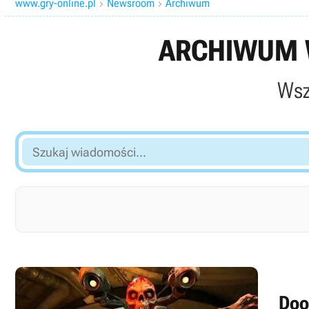
www.gry-online.pl
Newsroom
Archiwum


ARCHIWUM W
Wsz
Szukaj
wiadomości...
Doo