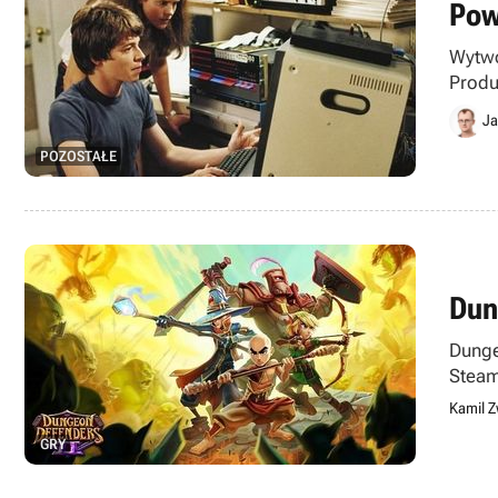
Pow
Wytwó
Produ
Ja
POZOSTAŁE
Dun
Dunge
Steam
Kamil Z
GRY