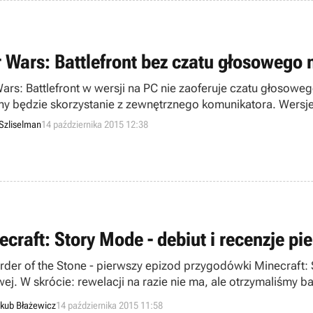
r Wars: Battlefront bez czatu głosowego 
Wars: Battlefront w wersji na PC nie zaoferuje czatu głoso
ny będzie skorzystanie z zewnętrznego komunikatora. Wersje
wbudowane systemy konsol.
Szliselman
14 października 2015 12:38
ecraft: Story Mode - debiut i recenzje p
rder of the Stone - pierwszy epizod przygodówki Minecraft:
wej. W skrócie: rewelacji na razie nie ma, ale otrzymaliśmy 
kub Błażewicz
14 października 2015 11:58