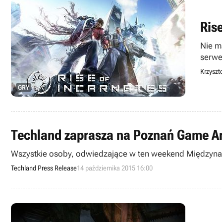
Ris
Nie m
serwe
wirtu
Krzyszt
GRY
Techland zaprasza na Poznań Game A
Wszystkie osoby, odwiedzające w ten weekend Międzynar
Techland Press Release
14 października 2015 16:00