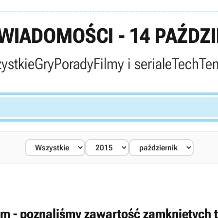
IADOMOŚCI - 14 PAŹDZI
ystkie
Gry
Porady
Filmy i seriale
Tech
Te
m - poznaliśmy zawartość zamkniętych t