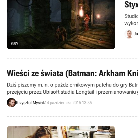
Sty
Studi
wykor
Ja
GRY
Wieści ze świata (Batman: Arkham Knig
Dziś piszemy m.in. o październikowym patchu do gry Ba
przejęciu przez Ubisoft studia Longtail i przemianowaniu 
Krzysztof Mysiak
14 października 2015 13:35