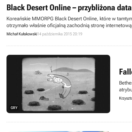
Black Desert Online – przybliżona dat
Koreańskie MMORPG Black Desert Online, które w tamtym 
otrzymało właśnie oficjalną zachodnią stronę internetową
Północnej oraz planowany model biznesowy.
Michał Kułakowski
14 października 2015 20:19
Fal
Bethe
atryb
wideo
Krzyszt
GRY