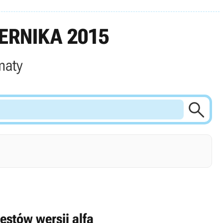
ERNIKA 2015
maty

estów wersji alfa