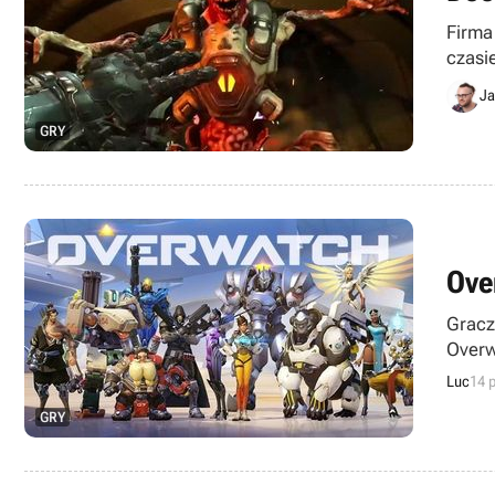
Firma
czasi
Order
Ja
GRY
Ove
Gracz
Overw
Luc
14 
GRY