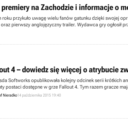
a premiery na Zachodzie i informacje o 
roku przykuło uwagę wielu fanów gatunku dzięki swojej opr
 oraz pierwszy anglojęzyczny trailer. Wydawca gry ogłosił pr
lout 4 – dowiedz się więcej o atrybucie z
sda Softworks opublikowała kolejny odcinek serii krótkich 
uty postaci dostępne w grze Fallout 4. Tym razem gracze mają
 z napisami w rodzimym języku znajdziecie w rozwinięciu.
of Nieradko
14 października 2015 19:40