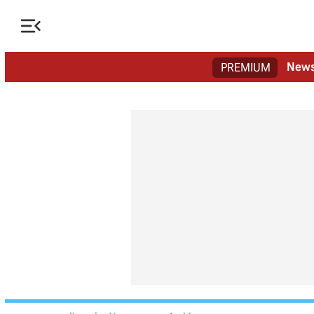

New
PREMIUM