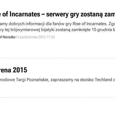
e of Incarnates – serwery gry zostaną za
amy dobrych informacji dla fanów gry Rise of Incarnates. Z
ry tej trójwymiarowej bijatyki zostaną zamknięte 15 grudnia
alnej waluty udostępnionej we wspomnianym tytule.
of Nieradko
14 października 2015 17:53
rena 2015
odowe Targi Poznańskie, zapraszamy na stoisko Techland do