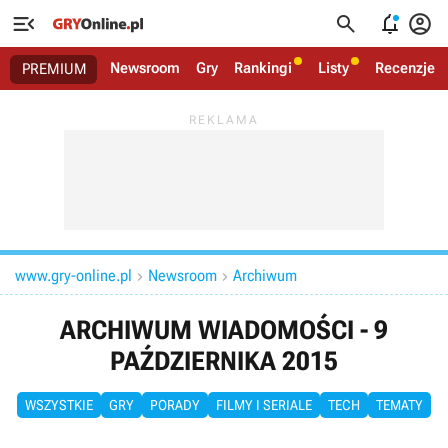




Newsroom
Gry
Rankingi
Listy
Recenzje
PREMIUM
www.gry-online.pl
Newsroom
Archiwum


ARCHIWUM WIADOMOŚCI - 9
PAŹDZIERNIKA 2015
WSZYSTKIE
GRY
PORADY
FILMY I SERIALE
TECH
TEMATY