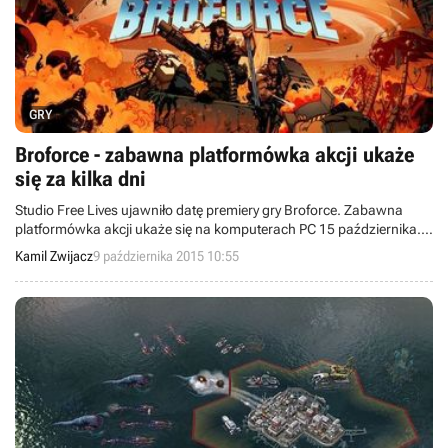
GRY
Broforce - zabawna platformówka akcji ukaże
się za kilka dni
Studio Free Lives ujawniło datę premiery gry Broforce. Zabawna
platformówka akcji ukaże się na komputerach PC 15 października.
Obecnie możecie jednak zaopatrzyć się w wersję ze Steam Early
Kamil Zwijacz
9 października 2015 10:55
Access.