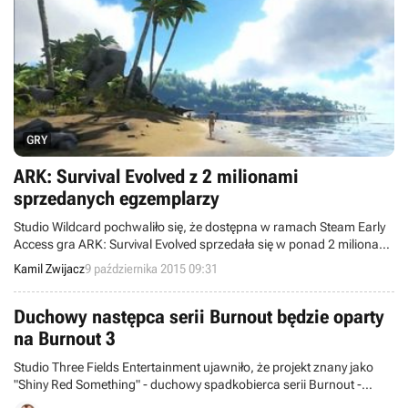
GRY
ARK: Survival Evolved z 2 milionami
sprzedanych egzemplarzy
Studio Wildcard pochwaliło się, że dostępna w ramach Steam Early
Access gra ARK: Survival Evolved sprzedała się w ponad 2 milionach
egzemplarzy. Dodatkowo twórcy zdradzili kilka nowych informacji
Kamil Zwijacz
9 października 2015 09:31
związanych z nadchodzącą zawartością.
Duchowy następca serii Burnout będzie oparty
na Burnout 3
Studio Three Fields Entertainment ujawniło, że projekt znany jako
"Shiny Red Something" - duchowy spadkobierca serii Burnout -
powstanie w oparciu o trzecią odsłonę popularnego cyklu.