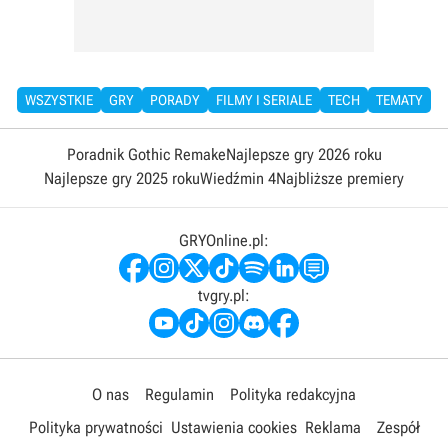
WSZYSTKIE
GRY
PORADY
FILMY I SERIALE
TECH
TEMATY
Poradnik Gothic Remake
Najlepsze gry 2026 roku
Najlepsze gry 2025 roku
Wiedźmin 4
Najbliższe premiery
GRYOnline.pl:
tvgry.pl:
O nas
Regulamin
Polityka redakcyjna
Polityka prywatności
Ustawienia cookies
Reklama
Zespół