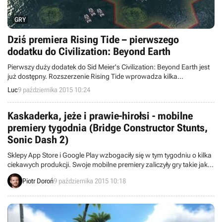
GRY
Dziś premiera Rising Tide – pierwszego
dodatku do Civilization: Beyond Earth
Pierwszy duży dodatek do Sid Meier's Civilization: Beyond Earth jest
już dostępny. Rozszerzenie Rising Tide wprowadza kilka
interesujących nowości, między innymi opcję budowania na wodzie.
Luc
9 października 2015 10:24
Kaskaderka, jeże i prawie-hirołsi - mobilne
premiery tygodnia (Bridge Constructor Stunts,
Sonic Dash 2)
Sklepy App Store i Google Play wzbogaciły się w tym tygodniu o kilka
ciekawych produkcji. Swoje mobilne premiery zaliczyły gry takie jak
Bridge Constructor Stunts, Sonic Dash 2, Royal Bounty HD i Dust: An
Piotr Doroń
9 października 2015 10:18
Elysian Tail.