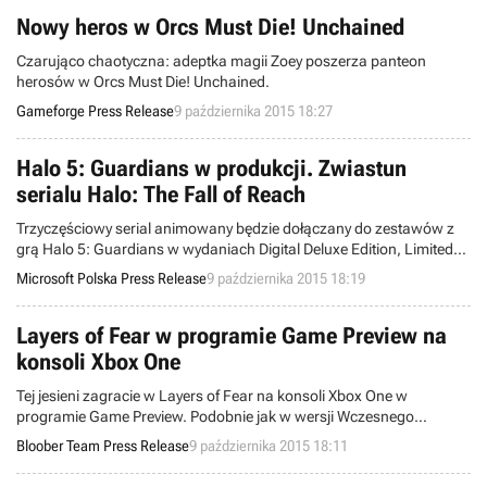
Nowy heros w Orcs Must Die! Unchained
Czarująco chaotyczna: adeptka magii Zoey poszerza panteon
herosów w Orcs Must Die! Unchained.
Gameforge Press Release
9 października 2015 18:27
Halo 5: Guardians w produkcji. Zwiastun
serialu Halo: The Fall of Reach
Trzyczęściowy serial animowany będzie dołączany do zestawów z
grą Halo 5: Guardians w wydaniach Digital Deluxe Edition, Limited
Edition, Limited Collector’s Edition oraz w limitowanym zestawie
Microsoft Polska Press Release
9 października 2015 18:19
Halo 5: Guardians z konsolą Xbox One.
Layers of Fear w programie Game Preview na
konsoli Xbox One
Tej jesieni zagracie w Layers of Fear na konsoli Xbox One w
programie Game Preview. Podobnie jak w wersji Wczesnego
Dostępu na platformie Steam, będziecie mogli rozpocząć przygodę z
Bloober Team Press Release
9 października 2015 18:11
grą jeszcze przed premierą.