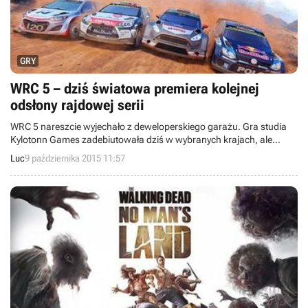
GRY
WRC 5 – dziś światowa premiera kolejnej
odsłony rajdowej serii
WRC 5 nareszcie wyjechało z deweloperskiego garażu. Gra studia
Kylotonn Games zadebiutowała dziś w wybranych krajach, ale
przyznać trzeba, że pierwsze recenzje nie zachwycają. Polscy
Luc
9 października 2015 11:57
gracze muszą na tytuł poczekać do 16 października.