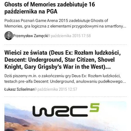
Ghosts of Memories zadebiutuje 16
października na PGA
Podczas Poznań Game Arena 2015 zadebiutuje Ghosts of
Memories, gra logiczna z elementami przygodowymi na smartfony i
tablety. Już teraz porównywana jest ona przez zachodnich
Przemysław Zamęcki
9 października 2015 17:58
dziennikarzy do legendarnej Monument Valley.
Wieści ze świata (Deus Ex: Rozłam ludzkości,
Descent: Underground, Star Citizen, Shovel
Knight, Gary Grigsby's War in the West)
9/10/2015
Dziś piszemy m.in. o zakończeniu gry Deus Ex: Rozłam ludzkości,
testach pre-alfa Descent: Underground, anulowaniu pudełkowego
wydania Shovel Knight na XOne, prezentacji wybuchów w Star
Łukasz Szliselman
9 października 2015 12:57
Citizen oraz dodatku do Gary Grigsby's War in the West. Witajcie w
wieściach ze świata – codziennej porcji krótkich wiadomości.