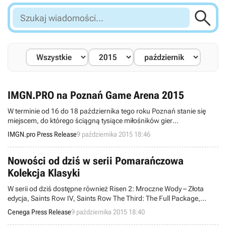

Szukaj
wiadomości...
IMGN.PRO na Poznań Game Arena 2015
W terminie od 16 do 18 października tego roku Poznań stanie się
miejscem, do którego ściągną tysiące miłośników gier
komputerowych i elektronicznej rozrywki. Nie zabraknie tam również
IMGN.pro Press Release
9 października 2015 18:46
pełnego rozmaitych atrakcji stoiska firmy IMGN.PRO.
Nowości od dziś w serii Pomarańczowa
Kolekcja Klasyki
W serii od dziś dostępne również Risen 2: Mroczne Wody – Złota
edycja, Saints Row IV, Saints Row The Third: The Full Package,
Sleeping Dogs: Definitive Edition, Thief oraz Twierdza 3: Złota edycja.
Cenega Press Release
9 października 2015 18:40