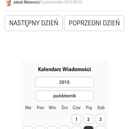
Jakub Błażewicz
9 października 2015 09:22
Jednocześnie poinformowano, że prace nad grą jeszcze się nie
rozpoczęły, a jej ukazanie się uzależnione jest od powodzenia
debiutanckiego projektu studia.
NASTĘPNY DZIEŃ
POPRZEDNI DZIEŃ
Kalendarz Wiadomości
2015
październik
Nie
Pon
Wto
Śro
Czw
Pią
Sob
1
2
3