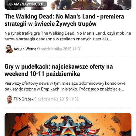
GRAMYNAWYNOS.PL
The Walking Dead: No Man's Land - premiera
strategii w świecie Żywych trupów
Na rynek trafiła gra The Walking Dead: No Man's Land, czyli mobilna
turowa strategia osadzona w realiach znanych z serialu
telewizyjnego Żywe trupy.
Adrian Werner
9 października 2015 11:31
Gry w pudełkach: najciekawsze oferty na
weekend 10-11 października
Pierwszy ofertowy news w tym miesiącu zdominowały konsolowe
pakiety dostępne w Empikach i nie tylko. Prócz tego znajdziecie
Forzę Motorsport 6 i kolekcję Uncharted.
Filip Grabski
9 października 2015 11:02