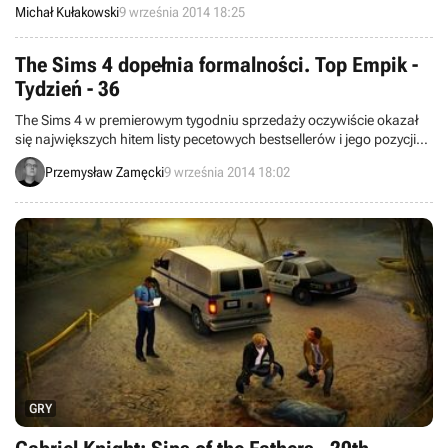
jej ostateczna kopia została wysłana do tłoczni i przygotowywana
Michał Kułakowski
9 września 2014 18:25
jest do premiery, która nastąpi wraz z początkiem października. Z tej
okazji, opublikowano dziś także nowy trailer.
The Sims 4 dopełnia formalności. Top Empik -
Tydzień - 36
The Sims 4 w premierowym tygodniu sprzedaży oczywiście okazał
się największych hitem listy pecetowych bestsellerów i jego pozycji
zagrozić może chyba tylko wyczerpanie zapasów. Zapraszamy do
Przemysław Zamęcki
9 września 2014 18:02
zapoznania się z najnowszym notowaniem listy przebojów
przygotowanym przez sieć handlową Empik.
GRY