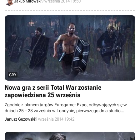
Jakub Mirowski
9 września 2014 19:50
natomiast później swoją wersję otrzymały konsole PlayStation 3 oraz
PlayStation 4.
GRY
Nowa gra z serii Total War zostanie
zapowiedziana 25 września
Zgodnie z planem targów Eurogamer Expo, odbywających się w
dniach 25 – 28 września w Londynie, pierwszego dnia studio
Creative Assembly zaprezentuje nową odsłonę serii Total War.
Janusz Guzowski
9 września 2014 19:42
Uczestnicy spotkania poznają szczegóły produkcji i zobaczą nową
grę w akcji. Zapowiedziana jest także zaskakująca niespodzianka.