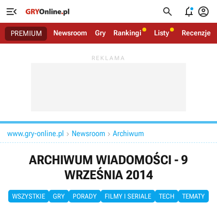




Newsroom
Gry
Rankingi
Listy
Recenzje
PREMIUM
www.gry-online.pl
Newsroom
Archiwum


ARCHIWUM WIADOMOŚCI - 9
WRZEŚNIA 2014
WSZYSTKIE
GRY
PORADY
FILMY I SERIALE
TECH
TEMATY