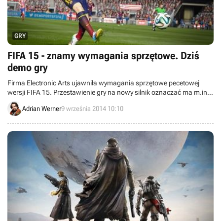
GRY
FIFA 15 - znamy wymagania sprzętowe. Dziś
demo gry
Firma Electronic Arts ujawniła wymagania sprzętowe pecetowej
wersji FIFA 15. Przestawienie gry na nowy silnik oznaczać ma m.in.
porzucenie 32-bitowych systemów operacyjnych oraz kart
Adrian Werner
9 września 2014 10:10
nieobsługujących DirectX 11. Jak rekomendowana konfiguracja ma
się do rzeczywistości przekonamy się osobiście za kilka godzin,
kiedy wydawca opublikuje demo.