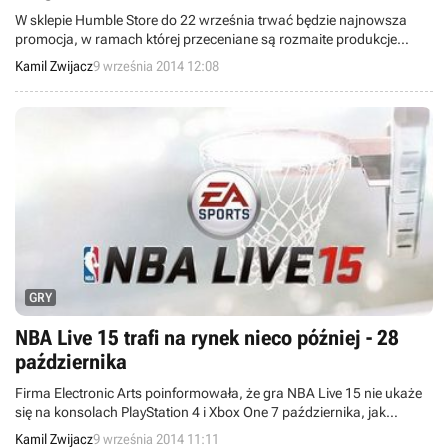
W sklepie Humble Store do 22 września trwać będzie najnowsza
promocja, w ramach której przeceniane są rozmaite produkcje
(obecnie m.in. Murdered: Śledztwo zza grobu i LEGO Przygoda gra
Kamil Zwijacz
9 września 2014 12:08
wideo). Dodatkowo do godziny 19:00 można za darmo otrzymać
Warlock: Mistrz Magii.
GRY
NBA Live 15 trafi na rynek nieco później - 28
października
Firma Electronic Arts poinformowała, że gra NBA Live 15 nie ukaże
się na konsolach PlayStation 4 i Xbox One 7 października, jak
wcześniej planowano, lecz zaliczy trzytygodniowy poślizg. Tytuł trafi
Kamil Zwijacz
9 września 2014 11:11