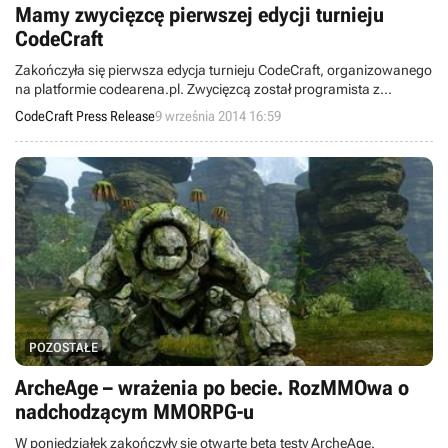
Mamy zwycięzcę pierwszej edycji turnieju
CodeCraft
Zakończyła się pierwsza edycja turnieju CodeCraft, organizowanego
na platformie codearena.pl. Zwycięzcą został programista z
Gdańska, Daniel Dymek. Zdobył 2500zł oraz nagrody rzeczowe.
CodeCraft Press Release
9 września 2014 16:59
POZOSTAŁE
ArcheAge – wrażenia po becie. RozMMOwa o
nadchodzącym MMORPG-u
W poniedziałek zakończyły się otwarte beta testy ArcheAge.