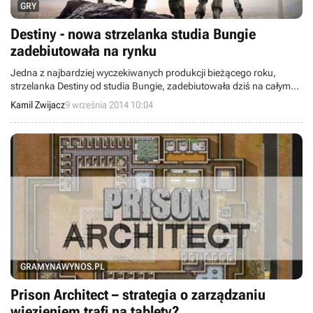
GRY
Destiny - nowa strzelanka studia Bungie
zadebiutowała na rynku
Jedna z najbardziej wyczekiwanych produkcji bieżącego roku,
strzelanka Destiny od studia Bungie, zadebiutowała dziś na całym
świecie na konsolach PlayStation 4, Xbox One, PlayStation 3 oraz
Kamil Zwijacz
9 września 2014 10:04
Xbox 360. Jednocześnie tytuł otrzymał już pierwszy patch,
wnoszący poprawki do poszczególnych klas postaci, broni, itd.
GRAMYNAWYNOS.PL
Prison Architect – strategia o zarządzaniu
więzieniem trafi na tablety?