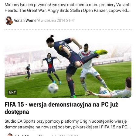
Miniony tydzień przyniósł rynkowi mobilnemu m.in. premiery Valiant
Hearts: The Great War, Angry Birds Stella i Open Panzer, zapowiedź
The Room Three oraz sporo ciekawych materiałów video z
Adrian Werner
9 września 2014 21:41
nadchodzących projektów.
GRY
FIFA 15 - wersja demonstracyjna na PC już
dostępna
Studio EA Sports przy pomocy platformy Origin udostępniło wersję
demonstracyjną najnowszej odsłony piłkarskiej serii FIFA 15 na PC.
Wcześniej demo pojawiło się na Xboksie 360 oraz Xboksie One,