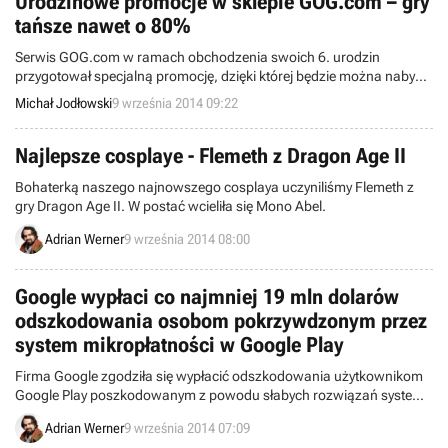
Urodzinowe promocje w sklepie GOG.com – gry
tańsze nawet o 80%
Serwis GOG.com w ramach obchodzenia swoich 6. urodzin
przygotował specjalną promocję, dzięki której będzie można nabyć
część tytułów z jego asortymentu nawet o 80% taniej.
Michał Jodłowski
9 września 2014 09:22
Najlepsze cosplaye - Flemeth z Dragon Age II
Bohaterką naszego najnowszego cosplaya uczyniliśmy Flemeth z
gry Dragon Age II. W postać wcieliła się Mono Abel.
Adrian Werner
9 września 2014 08:00
Google wypłaci co najmniej 19 mln dolarów
odszkodowania osobom pokrzywdzonym przez
system mikropłatności w Google Play
Firma Google zgodziła się wypłacić odszkodowania użytkownikom
Google Play poszkodowanym z powodu słabych rozwiązań systemu
mikropłatności w usłudze. Chodzi tu głównie o rodziców, których
Adrian Werner
9 września 2014 07:09
pociechy "zaszalały" z kartami kredytowymi swoich ojców i matek.