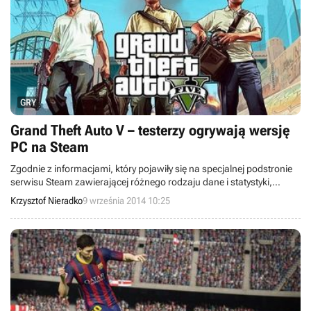
GRY
Grand Theft Auto V – testerzy ogrywają wersję
PC na Steam
Zgodnie z informacjami, który pojawiły się na specjalnej podstronie
serwisu Steam zawierającej różnego rodzaju dane i statystyki,
dwóch testerów spędziło w czasie ostatniego weekendu 5-6 godzin,
Krzysztof Nieradko
9 września 2014 10:25
grając w Grand Theft Auto V na PC. Co więcej, okazuje się, że edycja
tworzona z myślą o komputerach osobistych jest tworzona już od
2012 roku i najprawdopodobniej będzie główną platformą, w jaką
celować zamierza Rockstar Games.