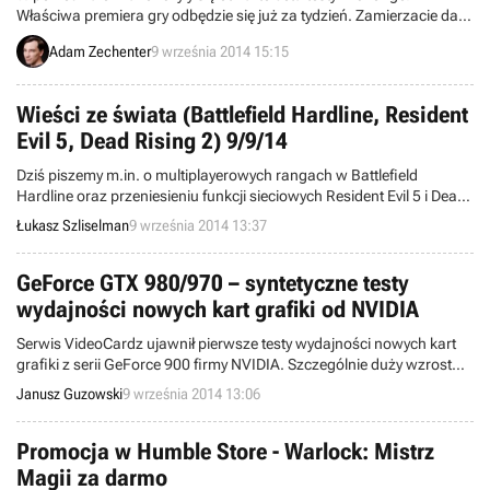
Właściwa premiera gry odbędzie się już za tydzień. Zamierzacie dać
szansę nowej grze MMO?
Adam Zechenter
9 września 2014 15:15
Wieści ze świata (Battlefield Hardline, Resident
Evil 5, Dead Rising 2) 9/9/14
Dziś piszemy m.in. o multiplayerowych rangach w Battlefield
Hardline oraz przeniesieniu funkcji sieciowych Resident Evil 5 i Dead
Rising 2 na Steamworks. Witamy w wieściach ze świata - codziennej
Łukasz Szliselman
9 września 2014 13:37
porcji krótkich wiadomości.
GeForce GTX 980/970 – syntetyczne testy
wydajności nowych kart grafiki od NVIDIA
Serwis VideoCardz ujawnił pierwsze testy wydajności nowych kart
grafiki z serii GeForce 900 firmy NVIDIA. Szczególnie duży wzrost
wydajności nowe modele uzyskują w wypadku wersji mobilnych.
Janusz Guzowski
9 września 2014 13:06
Istnieje duże prawdopodobieństwo, że oficjalne zaprezentowanie
nowej serii nastąpi 19 września, na zakończenie konferencji
Game24, organizowanej przez „zielonych”.
Promocja w Humble Store - Warlock: Mistrz
Magii za darmo