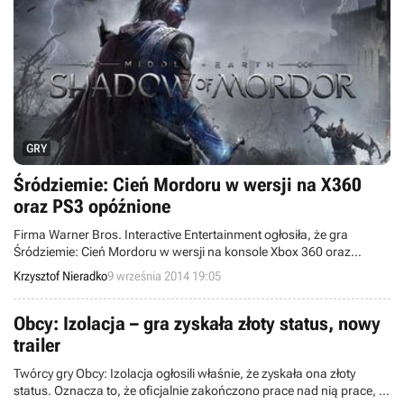
GRY
Śródziemie: Cień Mordoru w wersji na X360
oraz PS3 opóźnione
Firma Warner Bros. Interactive Entertainment ogłosiła, że gra
Śródziemie: Cień Mordoru w wersji na konsole Xbox 360 oraz
PlayStation 3 zaliczy kilkutygodniową obsuwę. Obie edycje ukażą się
Krzysztof Nieradko
9 września 2014 19:05
w Europie dopiero 21 listopada tego roku.
Obcy: Izolacja – gra zyskała złoty status, nowy
trailer
Twórcy gry Obcy: Izolacja ogłosili właśnie, że zyskała ona złoty
status. Oznacza to, że oficjalnie zakończono prace nad nią prace, a