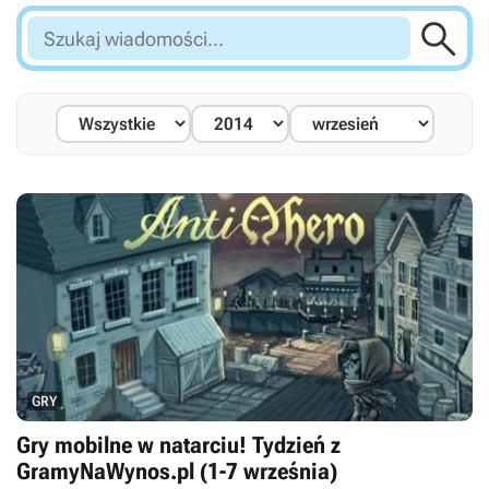

Szukaj
wiadomości...
GRY
Gry mobilne w natarciu! Tydzień z
GramyNaWynos.pl (1-7 września)