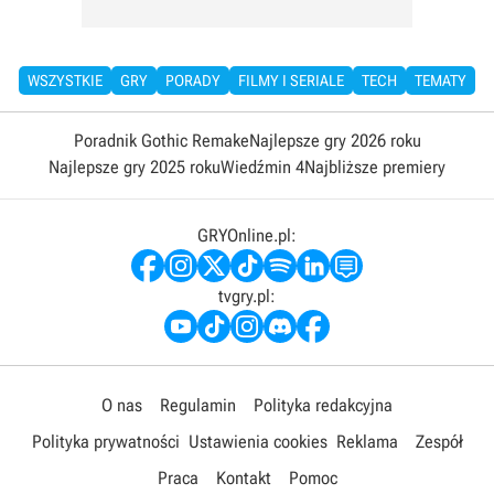
WSZYSTKIE
GRY
PORADY
FILMY I SERIALE
TECH
TEMATY
Poradnik Gothic Remake
Najlepsze gry 2026 roku
Najlepsze gry 2025 roku
Wiedźmin 4
Najbliższe premiery
GRYOnline.pl:
tvgry.pl:
O nas
Regulamin
Polityka redakcyjna
Polityka prywatności
Ustawienia cookies
Reklama
Zespół
Praca
Kontakt
Pomoc