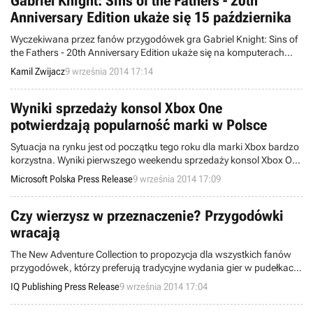
Gabriel Knight: Sins of the Fathers - 20th
Anniversary Edition ukaże się 15 października
Wyczekiwana przez fanów przygodówek gra Gabriel Knight: Sins of
the Fathers - 20th Anniversary Edition ukaże się na komputerach
osobistych 15 października - poinformowało studio Pinkerton Road,
Kamil Zwijacz
9 września 2014 17:14
które rozpoczęło także przedsprzedaż produkcji.
Wyniki sprzedaży konsol Xbox One
potwierdzają popularność marki w Polsce
Sytuacja na rynku jest od początku tego roku dla marki Xbox bardzo
korzystna. Wyniki pierwszego weekendu sprzedaży konsol Xbox One
wiążą się z silną pozycją Xbox 360, dla której obecny rok jest
Microsoft Polska Press Release
9 września 2014 17:09
kolejnym okresem niesłabnącej popularności.
Czy wierzysz w przeznaczenie? Przygodówki
wracają
The New Adventure Collection to propozycja dla wszystkich fanów
przygodówek, którzy preferują tradycyjne wydania gier w pudełkach,
w polskiej wersji, na płycie CD/DVD, z drukowaną instrukcją i
IQ Publishing Press Release
9 września 2014 17:04
atrakcyjnymi materiałami dodatkowymi.