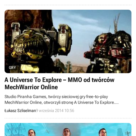
na rynek 28 października, gdyż twórcy potrzebują nieco więcej
czasu na dopieszczenie swojego "dziecka".
GRY
A Universe To Explore – MMO od twórców
MechWarrior Online
Studio Piranha Games, twórcy sieciowej gry free-to-play
MechWarrior Online, otworzyli stronę A Universe To Explore.
Dowiadujemy się z niej, że dziś wieczorem deweloper ujawni swoją
Łukasz Szliselman
9 września 2014 10:56
nową produkcję, będącą kosmicznym MMO.