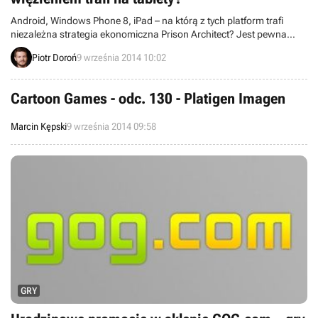
Android, Windows Phone 8, iPad – na którą z tych platform trafi
niezależna strategia ekonomiczna Prison Architect? Jest pewna
szansa na to, że najnowsza produkcja brytyjskiego studia Prison
Piotr Doroń
9 września 2014 10:02
Architect trafi na tablety, ale na oficjalne potwierdzenie tychże
doniesień musimy jeszcze poczekać.
Cartoon Games - odc. 130 - Platigen Imagen
Marcin Kępski
9 września 2014 09:58
GRY