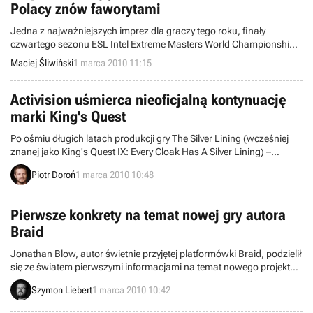
Polacy znów faworytami
Jedna z najważniejszych imprez dla graczy tego roku, finały
czwartego sezonu ESL Intel Extreme Masters World Championships
Finals, startują już jutro. Wielkie szanse na medale tej imprezy mają
Maciej Śliwiński
1 marca 2010 11:15
polscy gracze.
Activision uśmierca nieoficjalną kontynuację
marki King's Quest
Po ośmiu długich latach produkcji gry The Silver Lining (wcześniej
znanej jako King's Quest IX: Every Cloak Has A Silver Lining) –
nieoficjalnej kontynuacji przygodowej serii King’s Quest – proces
Piotr Doroń
1 marca 2010 10:48
powstawania gry został na dobre wstrzymany przez firmę Activision,
posiadającą obecnie wszelkie prawa do marki. Niewielu miłośników
cyklu spodziewało się tak bolesnego ciosu.
Pierwsze konkrety na temat nowej gry autora
Braid
Jonathan Blow, autor świetnie przyjętej platformówki Braid, podzielił
się ze światem pierwszymi informacjami na temat nowego projektu -
The Witness. Na blogu poświęconym grze opublikowano grafiki
Szymon Liebert
1 marca 2010 10:42
koncepcyjne i kilka słów na temat rozwiązań technologicznych.
Autor przyznał, że produkcja wyjdzie dopiero w przyszłym roku, więc