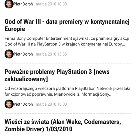
Piotr Doroń
1 marca 2010 18:38
autorstwa studia Bizarre Creations. Dzisiaj światło dzienne ujrzały
kolejne szczegóły z nimi związane.
God of War III - data premiery w kontynentalnej
Europie
Firma Sony Computer Entertainment ujawniła, że premiera gry akcji
God of War III na PlayStation 3 w krajach kontynentalnej Europy
odbędzie się 17 marca. Produkcja trafi zatem na nasze półki
Piotr Doroń
1 marca 2010 13:35
sklepowe dwa dni wcześniej aniżeli w Wielkiej Brytanii i zaledwie
jeden dzień po debiucie w Stanach Zjednoczonych. W tym samym
czasie przeprowadzona zostanie polska premiera dzieła SCE.
Poważne problemy PlayStation 3 [news
zaktualizowany]
Od wczorajszego wieczora platforma PlayStation Network przestała
funkcjonować poprawnie. Mianowicie, z informacji Sony
przedstawionych na łamach Twittera wynika, że użytkownicy
Piotr Doroń
1 marca 2010 13:00
starszych modeli PlayStation 3 nie potrafią zalogować się do
systemu.
Wieści ze świata (Alan Wake, Codemasters,
Zombie Driver) 1/03/2010