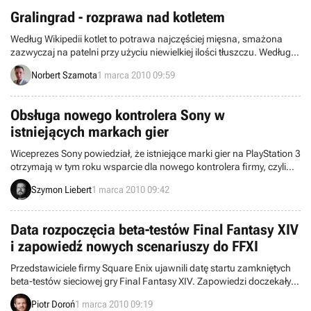
do tego czasu wiele się jeszcze zmieni.
Gralingrad - rozprawa nad kotletem
Według Wikipedii kotlet to potrawa najczęściej mięsna, smażona
zazwyczaj na patelni przy użyciu niewielkiej ilości tłuszczu. Według
graczy odgrzewany kotlet to najczęściej coś złego.
Norbert Szamota
1 marca 2010 09:59
Obsługa nowego kontrolera Sony w
istniejących markach gier
Wiceprezes Sony powiedział, że istniejące marki gier na PlayStation 3
otrzymają w tym roku wsparcie dla nowego kontrolera firmy, czyli
projektu określanego mianem Arc lub Gem. Niestety nie wiemy
Szymon Liebert
1 marca 2010 09:42
jeszcze, które tytuły miałyby zostać wzbogacone o obsługę
urządzenia wykrywającego ruch, ale najprawdopodobniej plan
uwzględnia produkcje wydane w przeszłości.
Data rozpoczęcia beta-testów Final Fantasy XIV
i zapowiedź nowych scenariuszy do FFXI
Przedstawiciele firmy Square Enix ujawnili datę startu zamkniętych
beta-testów sieciowej gry Final Fantasy XIV. Zapowiedzi doczekały
się ponadto trzy nowe scenariusze do Final Fantasy XI – pierwszej
Piotr Doroń
1 marca 2010 09:19
produkcji z gatunku MMO osadzonej w uniwersum FF.