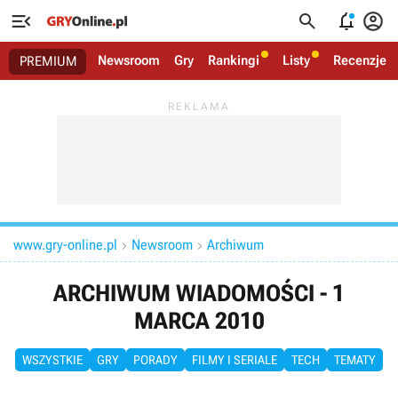




Newsroom
Gry
Rankingi
Listy
Recenzje
PREMIUM
www.gry-online.pl
Newsroom
Archiwum


ARCHIWUM WIADOMOŚCI - 1
MARCA 2010
WSZYSTKIE
GRY
PORADY
FILMY I SERIALE
TECH
TEMATY