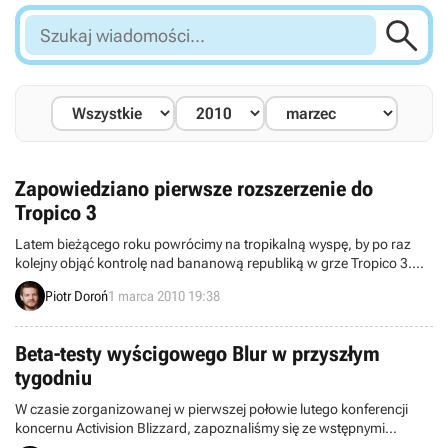

Szukaj
wiadomości...
Zapowiedziano pierwsze rozszerzenie do
Tropico 3
Latem bieżącego roku powrócimy na tropikalną wyspę, by po raz
kolejny objąć kontrolę nad bananową republiką w grze Tropico 3.
Stanie się to możliwe dzięki pierwszemu, oficjalnemu rozszerzeniu
Piotr Doroń
1 marca 2010 19:38
do dzieła bułgarskiego studia Haemimont Games, o tytule Absolute
Power.
Beta-testy wyścigowego Blur w przyszłym
tygodniu
W czasie zorganizowanej w pierwszej połowie lutego konferencji
koncernu Activision Blizzard, zapoznaliśmy się ze wstępnymi
planami na temat beta-testów gry wyścigowej Blur (PC, X360, PS3),