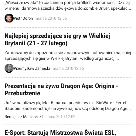
„Wieści ze świata” to codzienna porcja krótkich wiadomości. Dzisiaj
w menu: darmowa ścieżka dźwiękowa do Zombie Driver, spekulacje
na temat nowej strzelaniny Codemasters, dodatek DLC do
Piotr Doroń
1 marca 2010 12:35
Gratuitous Space Battles i inne. Zapraszamy do lektury.
Najlepiej sprzedające się gry w Wielkiej
Brytanii (21 - 27 lutego)
Zapraszamy do zapoznania się z najnowszym notowaniem najlepiej
sprzedających się gier w Wielkiej Brytanii według organizacji
Charttrack. Obejmuje ono okres między 21 a 27 lutego.
Przemysław Zamęcki
1 marca 2010 12:16
Prezentacja na żywo Dragon Age: Origins -
Przebudzenie
Już w najbliższy piątek – 5 marca, przedstawiciel BioWare - Ferret
Baudoin, zademonstruje na żywo najnowszą odsłonę Dragon Age:
Początek – Przebudzenie. Prezentacja odbędzie się za
Remigiusz Maciaszek
1 marca 2010 12:02
pośrednictwem serwisu Xfire.
E-Sport: Startują Mistrzostwa Świata ESL,