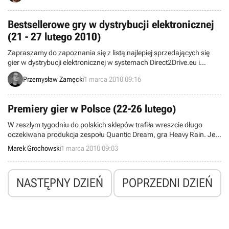
Bestsellerowe gry w dystrybucji elektronicznej
(21 - 27 lutego 2010)
Zapraszamy do zapoznania się z listą najlepiej sprzedających się
gier w dystrybucji elektronicznej w systemach Direct2Drive.eu i
Steam. Wyniki obejmują okres od 21 do 27 lutego.
Przemysław Zamęcki
1 marca 2010 09:16
Premiery gier w Polsce (22-26 lutego)
W zeszłym tygodniu do polskich sklepów trafiła wreszcie długo
oczekiwana produkcja zespołu Quantic Dream, gra Heavy Rain. Jej
recenzja pojawiła się już na łamach Gry-OnLine, tymczasem oprócz
Marek Grochowski
1 marca 2010 09:03
dzieła twórców Fahrenheita na rodzimym rynku ukazały się także
tytuły, jak Napoleon, Machinarium czy Darkest of the Days. Szczegóły
w poniższym zestawieniu.
NASTĘPNY DZIEŃ
POPRZEDNI DZIEŃ