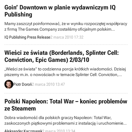
Goin’ Downtown w planie wydawniczym IQ
Publishing
Mamy zaszczyt poinformować, że w wyniku rozpoczętej współpracy
z firmą The Games Company zostaliśmy oficjalnym polskim
wydawcą gry Goin’ Downtown.
IQ Publishing Press Release
2 marca 2010 17:32
Wieści ze świata (Borderlands, Splinter Cell:
Conviction, Epic Games) 2/03/10
„Wieści ze świata” to codzienna porcja krótkich wiadomości. Dzisiaj
piszemy m.in. o nowościach w temacie Splinter Cell: Conviction,
przenośnych przygodach Sherlocka Holmesa, pudełkowej
Piotr Doroń
2 marca 2010 13:47
kompilacji dodatków do Borderlands, a także szczegółach Tokyo
Game Show 2010. Zapraszamy do lektury.
Polski Napoleon: Total War – koniec problemów
ze Steamem
Dobra wiadomość dla polskich graczy Napoleon: Total War,
zaskoczonych piątkowymi problemami z instalacją i uruchomieniem
polskojęzycznej wersji gry na Steamie. Odpowiadająca za
Aleksander Kaczmarek
2 marca 2010 13:34