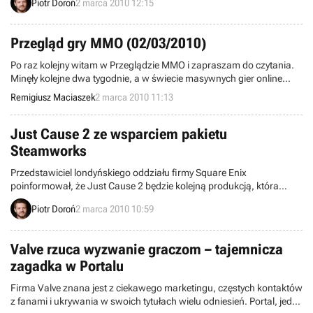
Piotr Doroń
2 marca 2010 12:15
firmy Ignition Entertainment, a przynajmniej taką nadzieję wyrażają
sami twórcy. Będzie nią kosztująca 15 dolarów sieciowa strzelanina
Blacklight: Tango Down.
Przegląd gry MMO (02/03/2010)
Po raz kolejny witam w Przeglądzie MMO i zapraszam do czytania.
Minęły kolejne dwa tygodnie, a w świecie masywnych gier online
buczy jak w ulu. Nie wiem czy powodem jest nadchodząca wiosna,
Remigiusz Maciaszek
2 marca 2010 11:13
ale ilość informacji na temat MMO jest po prostu przytłaczająca. Jak
zwykle, bo staje się to już normą, więcej czasu poświęcam
sortowaniu informacji niż ich zdobywaniu.
Just Cause 2 ze wsparciem pakietu
Steamworks
Przedstawiciel londyńskiego oddziału firmy Square Enix
poinformował, że Just Cause 2 będzie kolejną produkcją, która
skorzysta z dobrodziejstw pakietu Steamworks. Osoby, które
Piotr Doroń
2 marca 2010 10:59
zdecydują się na zakup pecetowej wersji gry otrzymają w ten sposób
dostęp do automatycznych uaktualnień, materiałów dodatkowych,
osiągnięć, a także opcji przechowywania stanów gier na serwerach
Valve rzuca wyzwanie graczom – tajemnicza
Steam.
zagadka w Portalu
Firma Valve znana jest z ciekawego marketingu, częstych kontaktów
z fanami i ukrywania w swoich tytułach wielu odniesień. Portal, jeden