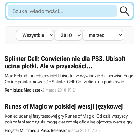

Szukaj
wiadomości...
Splinter Cell: Conviction nie dla PS3. Ubisoft
ucina plotki. Ale w przyszłości...
Max Beland, przedstawiciel Ubisoftu, w wywiadzie dla serwisu Edge
Online poinformował, że Splinter Cell: Conviction, na podstawie
umowy z Microsoftem, zostanie wydany tylko dla Xbox 360 i PC.
Remigiusz Maciaszek
2 marca 2010 19:21
Jeżeli chodzi natomiast o przyszłe wydania serii, to
prawdopodobnie możemy się ich spodziewać również na PS3 oraz
pozostałych platformach.
Runes of Magic w polskiej wersji językowej
Koniec udanej fazy testowej gry Runes of Magic. Od dziś wszyscy
polscy fani tego tytułu mogą cieszyć się oficjalną ojczystą wersją gry.
Frogster Multimedia Press Release
2 marca 2010 17:35