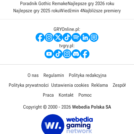
Poradnik Gothic Remake
Najlepsze gry 2026 roku
Najlepsze gry 2025 roku
Wiedźmin 4
Najbliższe premiery
GRYOnline.pl:
tvgry.pl:
O nas
Regulamin
Polityka redakcyjna
Polityka prywatności
Ustawienia cookies
Reklama
Zespół
Praca
Kontakt
Pomoc
Copyright © 2000 -
2026
Webedia Polska SA