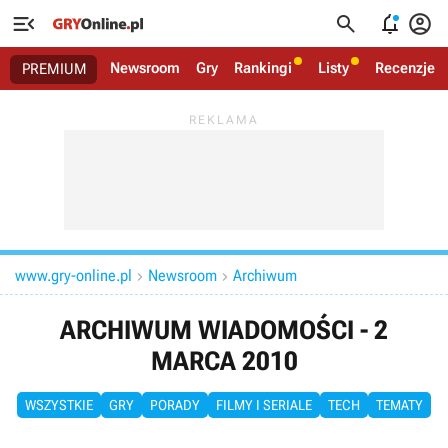




Newsroom
Gry
Rankingi
Listy
Recenzje
PREMIUM
www.gry-online.pl
Newsroom
Archiwum


ARCHIWUM WIADOMOŚCI - 2
MARCA 2010
WSZYSTKIE
GRY
PORADY
FILMY I SERIALE
TECH
TEMATY