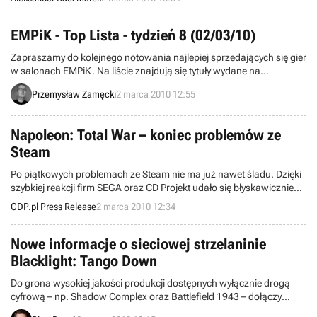
dystrybucję tytułu w naszym kraju firma CD Projekt poinformowała o
usunięciu błędów.
EMPiK - Top Lista - tydzień 8 (02/03/10)
Zapraszamy do kolejnego notowania najlepiej sprzedających się gier
w salonach EMPiK. Na liście znajdują się tytuły wydane na
komputery osobiste oraz konsole PS2, PSP, PS3 i Xbox 360. Dane
Przemysław Zamęcki
2 marca 2010 12:55
pochodzą z okresu pomiędzy 22 a 28 lutego 2010 i zostały zebrane
w 147 salonach sieci.
Napoleon: Total War – koniec problemów ze
Steam
Po piątkowych problemach ze Steam nie ma już nawet śladu. Dzięki
szybkiej reakcji firm SEGA oraz CD Projekt udało się błyskawicznie
usunąć wszelkie niedogodności, na które trafiali polscy użytkownicy.
CDP.pl Press Release
2 marca 2010 12:34
Nowe informacje o sieciowej strzelaninie
Blacklight: Tango Down
Do grona wysokiej jakości produkcji dostępnych wyłącznie drogą
cyfrową – np. Shadow Complex oraz Battlefield 1943 – dołączy
latem najnowsza propozycja studia deweloperskiego Zombie oraz