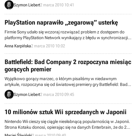
z bardziej udanych tworów studia, doczekał się wczoraj
Szymon Liebert
2 marca 2010 10:41
niespodziewanej aktualizacji. Zamiast łatki poprawiającej błędy gra
została wzbogacona o 26 odbiorników radiowych, które transmitują
tajemniczą, zakodowaną wiadomość.
PlayStation naprawiło „zegarową” usterkę
Firmie Sony udało się wczoraj rozwiązać problem z dostępem do
platformy PlayStation Network wynikający z błędu w synchronizacji
zegara w starszych wersjach konsol PlayStation 3. Mimo zmiany
Anna Karpińska
2 marca 2010 10:02
daty na aktualną, po zalogowaniu do PSN część użytkowników
nadal skarży się kłopoty z synchronizacją i utratą zawartości kont.
Battlefield: Bad Company 2 rozpoczyna miesiąc
gorących premier
Wyjątkowo gorący marzec, o którym pisaliśmy w niedawnym
artykule, rozpoczyna się od światowej premiery gry Battlefield: Bad
Company 2, czyli najnowszego dzieła studia EA DICE. Chociaż w
Szymon Liebert
2 marca 2010 09:45
naszym kraju produkcja oficjalnie trafi do sprzedaży w piątek, to
wiele sklepów rozsyła ją do klientów już od kilkunastu godzin. Czy
nowy Battlefield pokona Modern Warfare 2?
10 milionów sztuk Wii sprzedanych w Japonii
Nintendo Wii cieszy się ciągle niesłabnącą popularnością w Japonii.
Strona Kotaku donosi, opierając się na danych Enterbrain, że do 28
lutego tego roku, japoński koncern sprzedał na tamtejszym rynku
Maciej Śliwiński
2 marca 2010 09:40