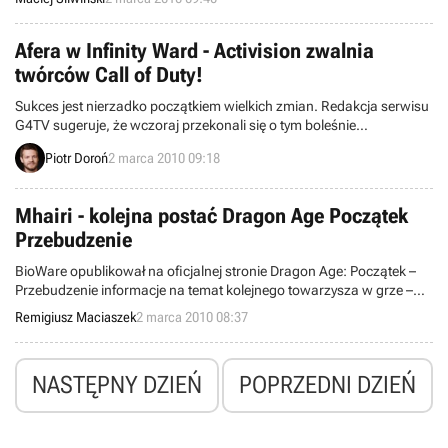
ponad 10 milionów sztuk tego produktu.
Afera w Infinity Ward - Activision zwalnia
twórców Call of Duty!
Sukces jest nierzadko początkiem wielkich zmian. Redakcja serwisu
G4TV sugeruje, że wczoraj przekonali się o tym boleśnie
najważniejsi pracownicy studia Infinity Ward, odpowiedzialnego za
Piotr Doroń
2 marca 2010 09:18
wyprodukowanie wielu odsłon cyklu Call of Duty, w tym
bestsellerowego Modern Warfare 2.
Mhairi - kolejna postać Dragon Age Początek
Przebudzenie
BioWare opublikował na oficjalnej stronie Dragon Age: Początek –
Przebudzenie informacje na temat kolejnego towarzysza w grze –
Mhairi.
Remigiusz Maciaszek
2 marca 2010 08:37
NASTĘPNY DZIEŃ
POPRZEDNI DZIEŃ