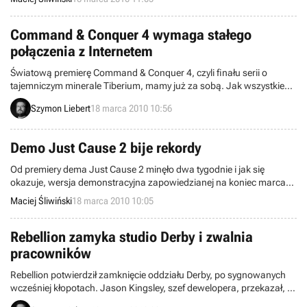
pomniejszonej płyty głównej konsoli Microsoftu.
Command & Conquer 4 wymaga stałego
połączenia z Internetem
Światową premierę Command & Conquer 4, czyli finału serii o
tajemniczym minerale Tiberium, mamy już za sobą. Jak wszystkie
nowsze produkcje firmy Electronic Arts, gra wymaga aktywacji przez
Szymon Liebert
18 marca 2010 10:56
Internet, jednak okazuje się, że tym razem twórcy poszli o krok dalej.
Najwyraźniej do grania w strategię musimy utrzymywać połączenie z
Internetem przez cały czas.
Demo Just Cause 2 bije rekordy
Od premiery dema Just Cause 2 minęło dwa tygodnie i jak się
okazuje, wersja demonstracyjna zapowiedzianej na koniec marca
produkcji bije wszelkie rekordy popularności.
Maciej Śliwiński
18 marca 2010 10:05
Rebellion zamyka studio Derby i zwalnia
pracowników
Rebellion potwierdził zamknięcie oddziału Derby, po sygnowanych
wcześniej kłopotach. Jason Kingsley, szef dewelopera, przekazał, że
nie udało sie znaleźć innego rozwiązania dla studia