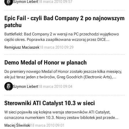
Szymon Liebert
18 marca 2010 09:57
odpowiedzialnego za kilka dużych niewypałów (ShellShock 2: Blood
Trails, Rogue Warrior). Jednocześnie firma zwolniła kilku
pracowników w oxfordzkiej „kwaterze głównej”.
Epic Fail - czyli Bad Company 2 po najnowszym
patchu
Battlefield: Bad Company 2 w wersji na PC przechodzi wyjątkowo
ciężki okres. Poprawka zaaplikowana wczoraj przez DICE
najwyraźniej powoduje więcej problemów niż usuwa. Gracze są
Remigiusz Maciaszek
18 marca 2010 09:29
mocno sfrustrowani, czemu trudno się zresztą dziwić.
Demo Medal of Honor w planach
Do premiery nowego Medal of Honor zostało jeszcze kilka miesięcy,
ale już teraz jeden z twórców, Greg Goodrich (Electronic Arts),
zasugerował, że zapewne otrzymamy wersję demonstracyjną gry.
Szymon Liebert
18 marca 2010 09:04
Sama produkcja powinna zostać wydana w drugiej połowie tego
roku na komputerach osobistych i konsolach, chociaż na razie nie
potwierdzono dokładnej daty premiery.
Sterowniki ATI Catalyst 10.3 w sieci
W sieci pojawiła się kolejna wersja sterowników ATI Catalyst,
oznaczona numerkiem 10.3. Nowy zestaw bibliotek jest przede
wszystkim dedykowany systemom operacyjnym Windows 7 i
Maciej Śliwiński
18 marca 2010 09:01
Windows Vista.