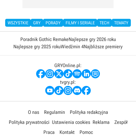
WSZYSTKIE
GRY
PORADY
FILMY I SERIALE
TECH
TEMATY
Poradnik Gothic Remake
Najlepsze gry 2026 roku
Najlepsze gry 2025 roku
Wiedźmin 4
Najbliższe premiery
GRYOnline.pl:
tvgry.pl:
O nas
Regulamin
Polityka redakcyjna
Polityka prywatności
Ustawienia cookies
Reklama
Zespół
Praca
Kontakt
Pomoc