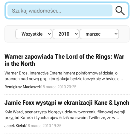

Szukaj
wiadomości...
Warner zapowiada The Lord of the Rings: War
in the North
Warner Bros. Interactive Entertainment poinformował dzisiaj o
pracach nad nową grą, której akcja będzie toczyć się w świecie
Władcy Pierścieni. The Lord of the Rings: War in the North będzie
Remigiusz Maciaszek
18 marca 2010 20:25
produkcją przeznaczona do rozgrywki multiplayer w konwencji
action RPG.
Jamie Foxx wystąpi w ekranizacji Kane & Lynch
Kyle Ward, scenarzysta biorący udział w tworzeniu filmowej wersji
przygód Kane’a i Lyncha ujawił dziś na swoim Twitterze, że w
ekranizacji gry u boku Bruce’a Willisa zagra znany z Solisty i Prawa
Jacek Kielak
18 marca 2010 19:35
zemsty Jamie Foxx. Wcieli się on w rolę brutalnego Jamesa Lyncha.