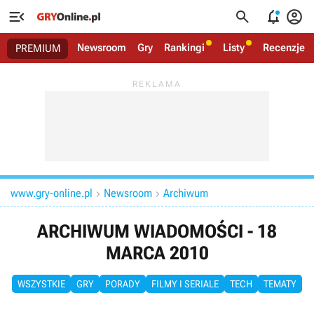




Newsroom
Gry
Rankingi
Listy
Recenzje
PREMIUM
www.gry-online.pl
Newsroom
Archiwum


ARCHIWUM WIADOMOŚCI - 18
MARCA 2010
WSZYSTKIE
GRY
PORADY
FILMY I SERIALE
TECH
TEMATY