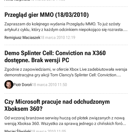
wydała obszerne oświadczenie w tej sprawie.
Przegląd gier MMO (18/03/2010)
Zapraszam do kolejnego wydania Przeglądu MMO. To już szósty
artykuł z cyklu, który z każdym odcinkiem niepokojąco się rozrasta.
Postanowiłem odrobinę to wszystko skondensować proponując
Remigiusz Maciaszek
18 marca 2010 12:19
nieco krótsze teksty.
Demo Splinter Cell: Conviction na X360
dostępne. Brak wersji PC
Zgodnie z zapowiedziami, w ofercie Xbox Live zadebiutowała wersja
demonstracyjna gry akcji Tom Clancy’s Splinter Cell: Conviction.
Firma Ubisoft oznajmiła jednocześnie, że w chwili obecnej nie ma
Piotr Doroń
18 marca 2010 11:50
planów co do publikacji pecetowej odsłony dema.
Czy Microsoft pracuje nad odchudzonym
Xboksem 360?
Od wczoraj branżowe serwisy huczą od plotek związanych z nową
wersją Xboksa 360. Wszystko za sprawą jednego z chińskich forów,
na którym ukazały się prawdopodobnie zdjęcia znacznie
Maciej Śliwiński
18 marca 2010 11:05