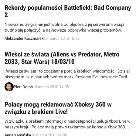
Rekordy popularności Battlefield: Bad Company
2
Nieważne, że gra nie jest wolna od błędów, z jej serwerami wciąż
trudno się połączyć, a najnowsza poprawka więcej problemów
powoduje niż usuwa. Battlefield: Bad Company 2 to najlepiej
Aleksander Kaczmarek
18 marca 2010 16:32
sprzedający się tytuł obfitującego w gorące premiery marca.
Najnowsze dzieło studia EA DICE kupiło już 2,3 mln graczy w
Stanach Zjednoczonych i Europie.
Wieści ze świata (Aliens vs Predator, Metro
2033, Star Wars) 18/03/10
„Wieści ze świata” to codzienna porcja krótkich wiadomości. Dzisiaj
piszemy m.in. o planach twórcy marki Resident Evil, powrocie Turtle
Rock Studios, myszce dla leworęcznych od Razora, aktualizacji
Piotr Doroń
18 marca 2010 14:05
Metro 2033, przyspieszonej premierze dodatku do Army of Two: The
40th Day, a także specjalnym zestawie EverQuesta za ledwie 2 euro.
Zapraszamy do lektury.
Polacy mogą reklamować Xboksy 360 w
związku z brakiem Live!
W związku z brakiem informacji o niedostępności usługi Xbox Live w
naszym kraju, Polacy mają prawo reklamować konsole Xbox 360.
Do takiego wniosku doszła polska Federacja Konsumentów, która
Anna Karpińska
18 marca 2010 14:00