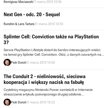
Remigiusz Maciaszek
31 marca 2010 10:56
jedynie nowe tryby dostępne dla Portu Arica oraz Laguny Presa.
Next Gen - odc. 20 - Sequel
Runshin & Lans Tartare
31 marca 2010 10:55
Splinter Cell: Conviction także na PlayStation
3?
Serwis PlayStation Lifestyle dotarł do bardzo interesujących wieści
na temat gry Splinter Cell: Conviction. Otóż, z danych zawartych na
profilu LinkedIn jednego z pracowników studia Ubisoft Montreal
Piotr Doroń
31 marca 2010 10:50
wynika, że najnowsze przygody Sama Fishera mają spore szanse
na to, by trafić na PlayStation 3.
The Conduit 2 - nieliniowość, sieciowa
kooperacja i większy nacisk na fabułę
Czytelnicy magazynu Nintendo Power zamieścili w Internecie
streszczenie artykułu poświęconego drugiej odsłonie
pierwszoosobowej strzelaniny The Conduit, przeznaczonej na
Piotr Doroń
31 marca 2010 10:23
konsolę Nintendo Wii. Uzupełniono w ten sposób naszą