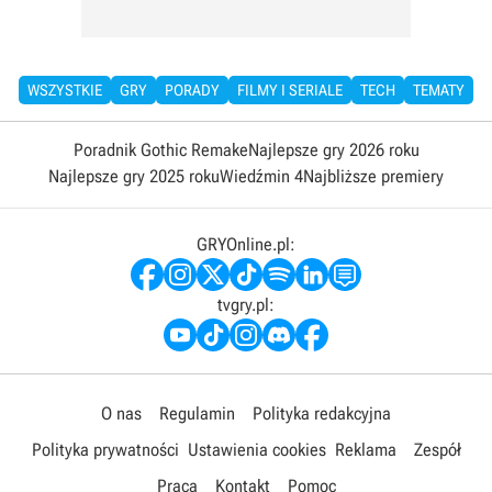
WSZYSTKIE
GRY
PORADY
FILMY I SERIALE
TECH
TEMATY
Poradnik Gothic Remake
Najlepsze gry 2026 roku
Najlepsze gry 2025 roku
Wiedźmin 4
Najbliższe premiery
GRYOnline.pl:
tvgry.pl:
O nas
Regulamin
Polityka redakcyjna
Polityka prywatności
Ustawienia cookies
Reklama
Zespół
Praca
Kontakt
Pomoc