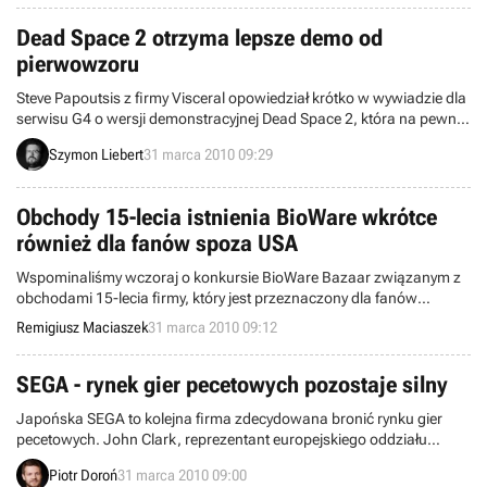
Dead Space 2 otrzyma lepsze demo od
pierwowzoru
Steve Papoutsis z firmy Visceral opowiedział krótko w wywiadzie dla
serwisu G4 o wersji demonstracyjnej Dead Space 2, która na pewno
pojawi się w przyszłości (data premiery samej gry nie jest jeszcze
Szymon Liebert
31 marca 2010 09:29
znana). Twórcy zamierzają stworzyć znacznie lepsze demo niż w
przypadku pierwowzoru, aby pokazać graczom na czym polega
fenomen nowej produkcji.
Obchody 15-lecia istnienia BioWare wkrótce
również dla fanów spoza USA
Wspominaliśmy wczoraj o konkursie BioWare Bazaar związanym z
obchodami 15-lecia firmy, który jest przeznaczony dla fanów
BioWare mieszkających w Stanach Zjednoczonych. To ograniczenie
Remigiusz Maciaszek
31 marca 2010 09:12
terytorialne wywołało duże niezadowolenie fanów z całego świata.
W związku z tym szefowie BioWare wystosowali oficjalne
oświadczenie, w którym tłumaczą się z zaistniałej sytuacji.
SEGA - rynek gier pecetowych pozostaje silny
Japońska SEGA to kolejna firma zdecydowana bronić rynku gier
pecetowych. John Clark, reprezentant europejskiego oddziału
koncernu, oznajmił w rozmowie z brytyjskim serwisem MCV, że
Piotr Doroń
31 marca 2010 09:00
pozycja PC w kontekście sprzedaży gier jest niezmiennie silna.