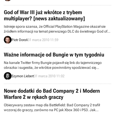
God of War III już wkrótce z trybem
multiplayer? [news zaktualizowany]
Istnieje spora szansa, że Official PlayStation Magazine okazał sie
źródłem informacji na temat pierwszego DLC do świetnego God of
War III. Z krótkiej notatki zawartej w czasopiśmie można
Piotr Doroń
31 marca 2010 11:59
wywnioskować, że dodatkiem nie będzie jedna z końcowych scen
gry, wycięta w ostatniej chwili przez twórców, a niewielkich
rozmiarów mini-gra przywodząca na myśl klasyczne bijatyki.
Ważne informacje od Bungie w tym tygodniu
Na kanale Twitter firmy Bungie pojawił się link do tajemniczego
obrazka i sugestia, że wkrótce powinniśmy spodziewać się
naprawdę spektakularnych wieści w związku z uniwersum Halo.
Szymon Liebert
31 marca 2010 11:02
Podobno „czegoś dużego” dowiemy się jeszcze w tym tygodniu. O
co może chodzić? Niektórzy spodziewają się żartu z okazji 1
kwietnia, a inni nowych informacji o Halo: Reach.
Nowe dodatki do Bad Company 2 i Modern
Warfare 2 w rękach graczy
Obiecywany zestaw map dla Battlefield: Bad Company 2 trafił
wczoraj do graczy, zarówno na PC jak Xbox 360 i PS3. Jak
zapowiadano wcześniej, nie są to oczywiście zupełnie nowe mapy, a