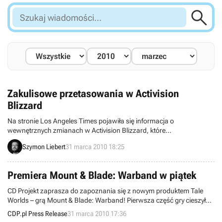

Szukaj
wiadomości...
Zakulisowe przetasowania w Activision
Blizzard
Na stronie Los Angeles Times pojawiła się informacja o
wewnętrznych zmianach w Activision Blizzard, które
przedsiębiorstwo przeprowadziło najwyraźniej w tajemnicy przed
Szymon Liebert
31 marca 2010 18:25
światem i inwestorami. Wygląda na to, że koncern podzielił się na
cztery oddziały, przetasował osoby zajmujące stanowiska
kierownicze i zwolnił kilkunastu pracowników w głównej siedzibie.
Premiera Mount & Blade: Warband w piątek
CD Projekt zaprasza do zapoznania się z nowym produktem Tale
Worlds – grą Mount & Blade: Warband! Pierwsza część gry cieszyła
się ogromnym powodzeniem i stała się jednym z największych
CDP.pl Press Release
31 marca 2010 17:36
zaskoczeń roku 2008 oraz bestsellerem. Warband to kontynuacja tej