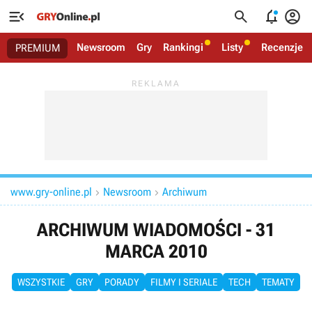




Newsroom
Gry
Rankingi
Listy
Recenzje
PREMIUM
www.gry-online.pl
Newsroom
Archiwum


ARCHIWUM WIADOMOŚCI - 31
MARCA 2010
WSZYSTKIE
GRY
PORADY
FILMY I SERIALE
TECH
TEMATY