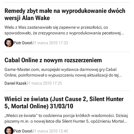
udanej produkcji z całą masą nowości zmieniających rozgrywkę
takich jak: rewolucyjny multiplayer, usprawniony silnik graficzny oraz
Remedy zbyt małe na wyprodukowanie dwóch
rozbudowaną kampanię jednoosobową.
wersji Alan Wake
Wielu z Was zastanawiało się zapewne w przeszłości, co
spowodowało, że zrezygnowano z wyprodukowania pecetowej
wersji Alan Wake. Wydaje się, że ostateczną odpowiedź na to
Piotr Doroń
31 marca 2010 17:33
nurtujące pytanie udzielił Oskari Hakkinen z Remedy Studios, który
oświadczył, że główną przyczyną podjęcia takiej decyzji był fakt, iż
studio jest zbyt małe.
Cabal Online z nowym rozszerzeniem
Game-Master.com, europejski wydawca darmowej gry Cabal
Online, poinformował o wypuszczeniu nowej aktualizacji do tej
popularnej pozycji z gatunku MMOcRPG. Dodatek zwie się Illusion
Daniel Kazek
31 marca 2010 17:25
Castle i poza dwoma nowymi lochami oraz zmienionym interfejsem
wprowadza także szereg innych usprawnień urozmaicających
rozgrywkę.
Wieści ze świata (Just Cause 2, Silent Hunter
5, Mortal Online) 31/03/10
„Wieści ze świata” to codzienna porcja krótkich wiadomości. Dzisiaj
piszemy m.in. o nowej łatce dla Silent Hunter 5, opóźnieniu Mortal
Online, oficjalnej zapowiedzi Insanely Twisted Shadow Planet, a
Piotr Doroń
31 marca 2010 13:40
także pecetowej wersji Burn Zombie, Burn!. Zapraszamy do lektury.