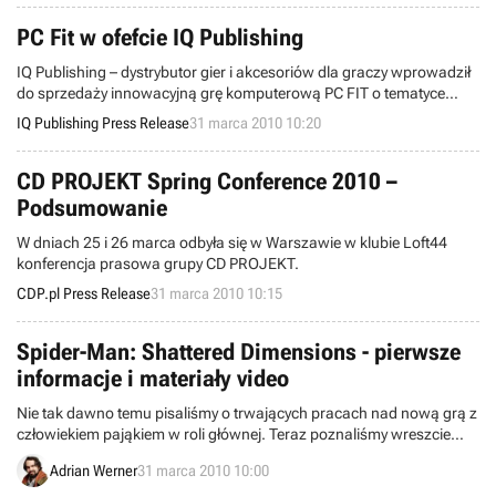
dotychczasową wiedzę na temat gry, którą opisaliśmy dla Was po
raz pierwszy we wczorajszych „Wieściach ze świata”.
PC Fit w ofefcie IQ Publishing
IQ Publishing – dystrybutor gier i akcesoriów dla graczy wprowadził
do sprzedaży innowacyjną grę komputerową PC FIT o tematyce
fitness, która pozwala w domowym zaciszu wykonywać ćwiczenia
IQ Publishing Press Release
31 marca 2010 10:20
przygotowane przez profesjonalnych instruktorów.
CD PROJEKT Spring Conference 2010 –
Podsumowanie
W dniach 25 i 26 marca odbyła się w Warszawie w klubie Loft44
konferencja prasowa grupy CD PROJEKT.
CDP.pl Press Release
31 marca 2010 10:15
Spider-Man: Shattered Dimensions - pierwsze
informacje i materiały video
Nie tak dawno temu pisaliśmy o trwających pracach nad nową grą z
człowiekiem pająkiem w roli głównej. Teraz poznaliśmy wreszcie
pierwsze konkretne informacje na jej temat.
Adrian Werner
31 marca 2010 10:00