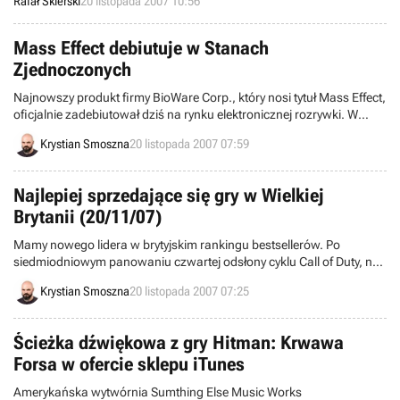
Rafał Skierski
20 listopada 2007 10:56
nawet, że projekt upadł. John Carmack, szef wspomnianego studia,
postanowił przypomnieć o planach firmy dotyczących rynku mobile.
Mass Effect debiutuje w Stanach
Zjednoczonych
Najnowszy produkt firmy BioWare Corp., który nosi tytuł Mass Effect,
oficjalnie zadebiutował dziś na rynku elektronicznej rozrywki. W
chwili obecnej gra dostępna jest w Ameryce Północnej, ale już w
Krystian Smoszna
20 listopada 2007 07:59
najbliższy piątek rozpocznie się jej sprzedaż na terenie Europy.
Najlepiej sprzedające się gry w Wielkiej
Brytanii (20/11/07)
Mamy nowego lidera w brytyjskim rankingu bestsellerów. Po
siedmiodniowym panowaniu czwartej odsłony cyklu Call of Duty, na
szczycie najnowszej listy znalazł się ostatni produkt studia Ubisoft
Krystian Smoszna
20 listopada 2007 07:25
Montreal, który nosi tytuł Assassin’s Creed.
Ścieżka dźwiękowa z gry Hitman: Krwawa
Forsa w ofercie sklepu iTunes
Amerykańska wytwórnia Sumthing Else Music Works