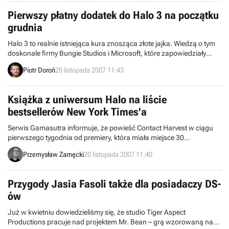
Pierwszy płatny dodatek do Halo 3 na początku
grudnia
Halo 3 to realnie istniejąca kura znosząca złote jajka. Wiedzą o tym
doskonale firmy Bungie Studios i Microsoft, które zapowiedziały
właśnie pierwszy płatny dodatek do swojego megahitu. Jego
Piotr Doroń
20 listopada 2007 11:43
premiera odbędzie się 11 grudnia. Złożą się na niego trzy
rozbudowane mapy multiplayer (Standoff, Rat’s Nest oraz Foundry).
Książka z uniwersum Halo na liście
bestsellerów New York Times'a
Serwis Gamasutra informuje, że powieść Contact Harvest w ciągu
pierwszego tygodnia od premiery, która miała miejsce 30
października, zadebiutowała na trzecim miejscu wśród listy
Przemysław Zamęcki
20 listopada 2007 11:40
bestsellerów New York Times’a oraz na dwudziestym trzecim na
liście USA Today. Jest to jednocześnie drugi tytuł z serii, który dostał
się na tak prestiżowe miejsce.
Przygody Jasia Fasoli także dla posiadaczy DS-
ów
Już w kwietniu dowiedzieliśmy się, że studio Tiger Aspect
Productions pracuje nad projektem Mr. Bean – grą wzorowaną na