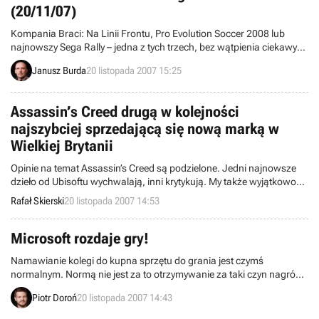
niedoróbek, CD Projekt zdecydo
(20/11/07)
Kompania Braci: Na Linii Frontu, Pro Evolution Soccer 2008 lub
najnowszy Sega Rally – jedna z tych trzech, bez wątpienia ciekawych
gier może już wkrótce powędrować do kogoś z was! Aby było to
Janusz Burda
20 listopada 2007 15:25
możliwe, musicie jedynie wziąć udział w rozpoczynającym się dzisiaj
konkursie z serii „gra za friko”.
Assassin’s Creed drugą w kolejności
najszybciej sprzedającą się nową marką w
Wielkiej Brytanii
Opinie na temat Assassin’s Creed są podzielone. Jedni najnowsze
dzieło od Ubisoftu wychwalają, inni krytykują. My także wyjątkowo
opublikowaliśmy dwa różne spojrzenia na przygody Altaira. Czego
Rafał Skierski
20 listopada 2007 14:53
by jednak o nich nie napisać, nie można odmówić im jednego –
sprzedają się rewelacyjnie.
Microsoft rozdaje gry!
Namawianie kolegi do kupna sprzętu do grania jest czymś
normalnym. Normą nie jest za to otrzymywanie za taki czyn nagród
sponsorowanych przez producenta owego sprzętu. Czy
Piotr Doroń
20 listopada 2007 14:43
Microsoftowi uda się zapoczątkować nową świecką tradycję?