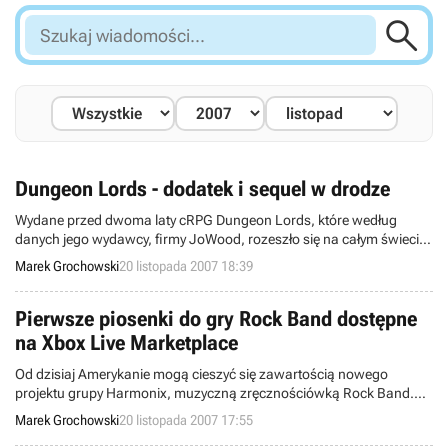

Szukaj
wiadomości...
Dungeon Lords - dodatek i sequel w drodze
Wydane przed dwoma laty cRPG Dungeon Lords, które według
danych jego wydawcy, firmy JoWood, rozeszło się na całym świecie
w liczbie ponad miliona egzemplarzy, już niebawem doczeka się
Marek Grochowski
20 listopada 2007 18:39
zarówno samodzielnego dodatku, jak i sequela. Premiera
pierwszego z zapowiedzianych dziś projektów planowana jest na
trzeci kwartał przyszłego roku.
Pierwsze piosenki do gry Rock Band dostępne
na Xbox Live Marketplace
Od dzisiaj Amerykanie mogą cieszyć się zawartością nowego
projektu grupy Harmonix, muzyczną zręcznościówką Rock Band.
Wydana pod sztandarem Electronic Arts pozycja trafiła już do
Marek Grochowski
20 listopada 2007 17:55
sklepów za Atlantykiem, a klienci, którzy zdecydują się na jej zakup,