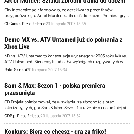
Art of Murder: Sztuka Zbrodni trafiła do tłoczni
City Interactive poinformowało, że oczekiwana przez fanów
przygodówek gra Art of Murder trafiła dziś do tłoczni. Premiera gry
odbędzie się zatem zgodnie z planem wydawniczym i
CI Games Press Release
20 listopada 2007 15:35
wcześniejszymi zapowiedziami. Art of Murder trafi na rynek 1
grudnia.
Demo MX vs. ATV Untamed już do pobrania z
Xbox Live
MX vs. ATV Untamed to kontynuacja wydanego w 2005 roku MX vs.
ATV Unleashed. Bierzemy tu udział w wyścigach rozgrywanych w
trudnym terenie, zasiadając między innymi za sterami motocykli
Rafał Skierski
20 listopada 2007 15:34
enduro, quadów, czy też specjalnie przygotowanych do tego celu aut
terenowych. Wersja demonstracyjna produkcji od Rainbow Studios
zagościła właśnie na Xbox Live.
Sam & Max: Sezon 1 - polska premiera
przesunięta
CD Projekt poinformował, że w związku ze złożonością prac
lokalizacyjnych, gra Sam & Max: Sezon 1 ukaże się nieco później niż
zakładano - w styczniu 2008. Powodem przesunięcia premiery jest
CDP.pl Press Release
20 listopada 2007 15:32
chęć zapewnienia przez wydawcę jak najwyższej jakości
końcowego produktu. Mając do wyboru wydanie gry już teraz z
możliwymi błędami, a przedłużenie okresu testowania i poprawiania
Konkurs: Bierz co chcesz - gra za friko!