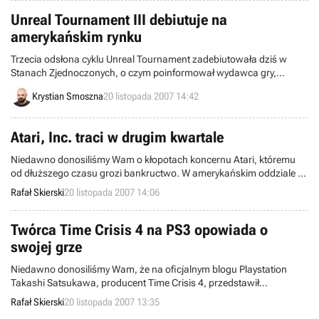
Unreal Tournament III debiutuje na
amerykańskim rynku
Trzecia odsłona cyklu Unreal Tournament zadebiutowała dziś w
Stanach Zjednoczonych, o czym poinformował wydawca gry,
koncern Midway Games. Przygotowany przez studio Epic Games
Krystian Smoszna
20 listopada 2007 14:42
produkt jest już co prawda dostępny w Niemczech od ponad
tygodnia, ale to właśnie amerykańskiej premierze programu
poświęca się w mediach więcej uwagi.
Atari, Inc. traci w drugim kwartale
Niedawno donosiliśmy Wam o kłopotach koncernu Atari, któremu
od dłuższego czasu grozi bankructwo. W amerykańskim oddziale ze
stanowiska prezesa zrezygnował David Pierce, a firma powoli
Rafał Skierski
20 listopada 2007 14:06
wycofuje się z produkcji gier. Wyniki finansowe za drugi kwartał roku
fiskalnego firmy (zakończony 30 września)również nie napawają
optymizmem.
Twórca Time Crisis 4 na PS3 opowiada o
swojej grze
Niedawno donosiliśmy Wam, że na oficjalnym blogu Playstation
Takashi Satsukawa, producent Time Crisis 4, przedstawił
prototypowy wygląd pistoletu Guncon 3. Teraz pojawił się nowy
Rafał Skierski
20 listopada 2007 13:35
wpis, w którym ten sam autor opowiedział nam trochę na temat