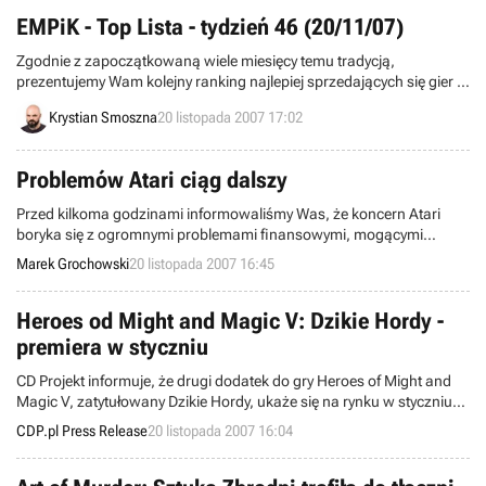
będą mogli od razu wzbogacić swój nabytek o dodatkowe elementy.
EMPiK - Top Lista - tydzień 46 (20/11/07)
Zgodnie z zapoczątkowaną wiele miesięcy temu tradycją,
prezentujemy Wam kolejny ranking najlepiej sprzedających się gier w
salonach EMPiK. Poniższe zestawienie powstało w oparciu o dane
Krystian Smoszna
20 listopada 2007 17:02
zebrane ze stu sklepów, w dniach od 12-ego do 18-ego listopada
bieżącego roku.
Problemów Atari ciąg dalszy
Przed kilkoma godzinami informowaliśmy Was, że koncern Atari
boryka się z ogromnymi problemami finansowymi, mogącymi
doprowadzić do jego bankructwa. Nic więc dziwnego, że winny całej
Marek Grochowski
20 listopada 2007 16:45
sprawie amerykański oddział firmy szuka desperacko rozwiązań,
które umożliwiłyby mu wyjście na prostą. Okazuje się jednak, że
pozyskanie funduszy na uratowanie korporacji nie należy do
Heroes od Might and Magic V: Dzikie Hordy -
najłatwiejszych rzeczy.
premiera w styczniu
CD Projekt informuje, że drugi dodatek do gry Heroes of Might and
Magic V, zatytułowany Dzikie Hordy, ukaże się na rynku w styczniu
2008 roku.
CDP.pl Press Release
20 listopada 2007 16:04