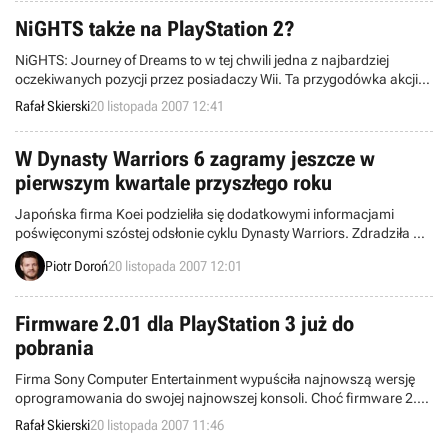
przenoszenia gry z automatów na PlayStation 3.
NiGHTS także na PlayStation 2?
NiGHTS: Journey of Dreams to w tej chwili jedna z najbardziej
oczekiwanych pozycji przez posiadaczy Wii. Ta przygodówka akcji,
będąca sequelem pierwszej części wydanej w 1996 roku na
Rafał Skierski
20 listopada 2007 12:41
Saturna, ma ukazać się na Starym Kontynencie w styczniu
przyszłego roku. Wygląda na to, że to nie jedyna odsłona NiGHTS, w
jaką będziemy mogli zagrać.
W Dynasty Warriors 6 zagramy jeszcze w
pierwszym kwartale przyszłego roku
Japońska firma Koei podzieliła się dodatkowymi informacjami
poświęconymi szóstej odsłonie cyklu Dynasty Warriors. Zdradziła w
ten sposób daty amerykańskiej oraz europejskiej premiery
Piotr Doroń
20 listopada 2007 12:01
najnowszej produkcji studia Omega Force.
Firmware 2.01 dla PlayStation 3 już do
pobrania
Firma Sony Computer Entertainment wypuściła najnowszą wersję
oprogramowania do swojej najnowszej konsoli. Choć firmware 2.0
jest dostępny niecałe dwa tygodnie, przyniósł ze sobą sporo
Rafał Skierski
20 listopada 2007 11:46
niedoróbek, które 2.01 ma właśnie naprawić.