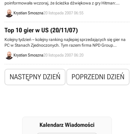
poinformowała wczoraj, że ścieżka dźwiękowa z gry Hitman:
Krwawa Forsa trafiła po długich staraniach do oferty internetowego
Krystian Smoszna
20 listopada 2007 06:55
sklepu muzycznego iTunes.
Top 10 gier w US (20/11/07)
Kolejny tydzień – kolejny ranking najlepiej sprzedających się gier na
PC w Stanach Zjednoczonych. Tym razem firma NPD Group
podsumowała tydzień od 4-ego do 10-ego listopada. Zwycięzcą w
Krystian Smoszna
20 listopada 2007 06:20
tym okresie mogła okazać się tylko jedna gra – czwarta odsłona
cyklu Call of Duty.
NASTĘPNY DZIEŃ
POPRZEDNI DZIEŃ
Kalendarz Wiadomości