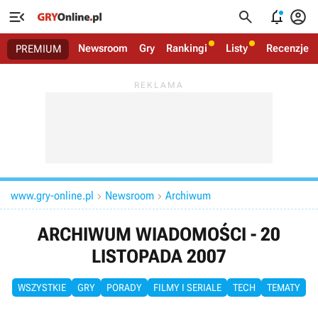




Newsroom
Gry
Rankingi
Listy
Recenzje
PREMIUM
www.gry-online.pl
Newsroom
Archiwum


ARCHIWUM WIADOMOŚCI - 20
LISTOPADA 2007
WSZYSTKIE
GRY
PORADY
FILMY I SERIALE
TECH
TEMATY