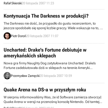
przygodach gwiazdy srebrnego i szklanego ekranu, Jasia Fasoli.
Rafał Skierski
20 listopada 2007 11:23
Wtedy jednak utrzymywano, że tytuł ten ukaże się wyłącznie na
PlayStation 2. Teraz wiemy już, że również Dual Screen dostanie
„swoje”.
Kontynuacja The Darkness w produkcji?
The Darkness nie dość, że przypadło do gustu recenzentom, to
jeszcze spodobało się sporej liczbie graczy. Wiele wskazuje na to, że
wielu z nich będzie miało okazję zagrać w kontynuację przygód
Piotr Doroń
20 listopada 2007 11:07
Jackie Estacado. Tak przynajmniej twierdzi Phil Hester z firmy Top
Cow Entertainment, pracującej nad nowymi epizodami komiksu The
Darkness.
Uncharted: Drake's Fortune debiutuje w
amerykańskich sklepach
Nowa gra firmy Naughty Dog zatytułowana Uncharted: Drake’s
Fortune zadebiutowała dziś w sklepach na terenie Ameryki
Północnej.
Przemysław Zamęcki
20 listopada 2007 10:59
Quake Arena na DS-a w przyszłym roku
W sierpniu informowaliśmy Was, że id Software zamierza stworzyć
Quake Arena w wersji na przenośną konsolę Nintendo. Od tamtej
pory nie słyszeliśmy nic nowego na ten temat, niektórzy sądzili