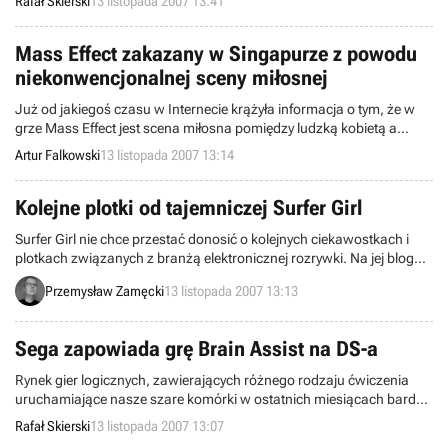
Rafał Skierski
13 listopada 2007 13:41
który to w pierwsze cztery dni od swojej premiery znalazł na
tamtejszym rynku 227,794 nabywców. Jak natomiast wyglądała
rzeczywistość?
Mass Effect zakazany w Singapurze z powodu
niekonwencjonalnej sceny miłosnej
Już od jakiegoś czasu w Internecie krążyła informacja o tym, że w
grze Mass Effect jest scena miłosna pomiędzy ludzką kobietą a
przedstawicielką innej rasy. Serwis IGN zamieścił również filmik z
Artur Falkowski
13 listopada 2007 13:14
ową osławioną sceną, który udowodnił tyle, że w rzeczywistości
twórcy gry nie pokazali niczego, co mogłoby wydać się
bulwersujące.
Kolejne plotki od tajemniczej Surfer Girl
Surfer Girl nie chce przestać donosić o kolejnych ciekawostkach i
plotkach związanych z branżą elektronicznej rozrywki. Na jej blogu
pojawił się kolejny, tym razem niezbyt duży wpis, ale oczywiście już
Przemysław Zamęcki
13 listopada 2007 13:13
zdążył wywołać niekończące się dyskusje. Sprawdźmy zatem, co też
ciekawego może nam przynieść przyszłość.
Sega zapowiada grę Brain Assist na DS-a
Rynek gier logicznych, zawierających różnego rodzaju ćwiczenia
uruchamiające nasze szare komórki w ostatnich miesiącach bardzo
się rozwinął. Duża w tym zasługa Nintendo i gry Brain Age (znanej
Rafał Skierski
13 listopada 2007 13:07
też pod tytułem Dr. Kawashima's Brain Training) wydanej na DS-a.