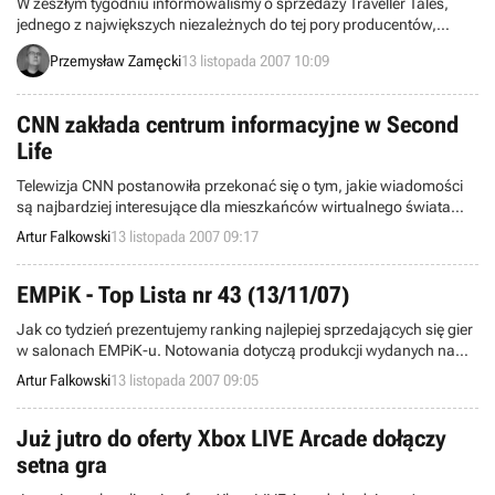
W zeszłym tygodniu informowaliśmy o sprzedaży Traveller Tales,
jednego z największych niezależnych do tej pory producentów,
koncernowi Warner Bros. Nie znaliśmy jednak do tej pory kwoty, jaką
Przemysław Zamęcki
13 listopada 2007 10:09
amerykański potentat musiał wyłożyć na zakup Brytyjczyków.
CNN zakłada centrum informacyjne w Second
Life
Telewizja CNN postanowiła przekonać się o tym, jakie wiadomości
są najbardziej interesujące dla mieszkańców wirtualnego świata
Second Life. Dlatego też założyła w nim centrum informacyjne, za
Artur Falkowski
13 listopada 2007 09:17
pośrednictwem którego każdy mieszkaniec SL może podzielić się
informacjami z cyfrowego świata, o których, jego zdaniem, powinni
dowiedzieć się inni użytkownicy.
EMPiK - Top Lista nr 43 (13/11/07)
Jak co tydzień prezentujemy ranking najlepiej sprzedających się gier
w salonach EMPiK-u. Notowania dotyczą produkcji wydanych na
komputery PC oraz konsole X360, PS3 i PS2. Dane potrzebne do ich
Artur Falkowski
13 listopada 2007 09:05
sporządzenia zostały zebrane w okresie 5-11 listopada w 100
placówkach firmy.
Już jutro do oferty Xbox LIVE Arcade dołączy
setna gra