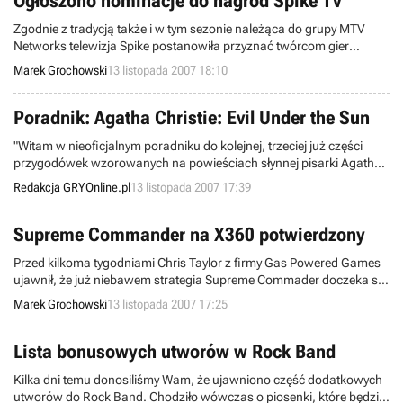
Ogłoszono nominacje do nagród Spike TV
Zgodnie z tradycją także i w tym sezonie należąca do grupy MTV
Networks telewizja Spike postanowiła przyznać twórcom gier
komputerowych nagrody Video Game Awards. Wspomniana spółka
Marek Grochowski
13 listopada 2007 18:10
ogłosiła właśnie wyłonioną przez branżowych dziennikarzy listę
tytułów wydanych pomiędzy 16 listopada 2006 a 1 grudnia 2007 i
mających szansę na otrzymanie trofeów za bieżący rok.
Poradnik: Agatha Christie: Evil Under the Sun
"Witam w nieoficjalnym poradniku do kolejnej, trzeciej już części
przygodówek wzorowanych na powieściach słynnej pisarki Agathy
Christie. Evil Under the Sun, bo o nim mowa to gra z perspektywy
Redakcja GRYOnline.pl
13 listopada 2007 17:39
trzeciej osoby. Głównym bohaterem jest słynny detektyw Herkules
Poirot, który tym razem musi rozwiązać zagadkę śmierci pięknej
Arleny Marshall."
Supreme Commander na X360 potwierdzony
Przed kilkoma tygodniami Chris Taylor z firmy Gas Powered Games
ujawnił, że już niebawem strategia Supreme Commader doczeka się
przeniesienia na konsole nowej generacji. Ten sam deweloper
Marek Grochowski
13 listopada 2007 17:25
potwierdził właśnie, że pierwszym z next-genów, na jakich
zobaczymy futurystycznego RTS-a, będzie Xbox 360.
Lista bonusowych utworów w Rock Band
Kilka dni temu donosiliśmy Wam, że ujawniono część dodatkowych
utworów do Rock Band. Chodziło wówczas o piosenki, które będzie