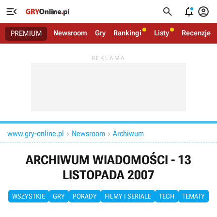




Newsroom
Gry
Rankingi
Listy
Recenzje
PREMIUM
www.gry-online.pl
Newsroom
Archiwum


ARCHIWUM WIADOMOŚCI - 13
LISTOPADA 2007
WSZYSTKIE
GRY
PORADY
FILMY I SERIALE
TECH
TEMATY