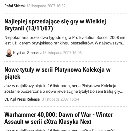
można pobierać (po uiszczeniu opłaty) z Xbox Live oraz PlayStation
Rafał Skierski
13 listopada 2007 16:32
Store. Teraz poznaliśmy listę bonusowych kawałków, które zostaną
odblokowane po zaliczeniu głównego trybu w najnowszym tytule
studia Harmonix.
Najlepiej sprzedające się gry w Wielkiej
Brytanii (13/11/07)
Niepokonana przez dwa tygodnie gra Pro Evolution Soccer 2008 nie
jest już liderem brytyjskiego rankingu bestsellerów. W najnowszym
notowaniu produkt firmy Konami Digital Entertainment musiał
Krystian Smoszna
13 listopada 2007 16:06
ustąpić miejsca debiutantowi, którym jest czwarty odcinek serii Call
of Duty.
Nowe tytuły w serii Platynowa Kolekcja w
piątek
Już w najbliższy piątek, 16 listopada, seria Platynowa Kolekcja
zostanie poszerzona o nowe rewelacyjne tytuły! Do serii trafią gry
F.E.A.R.: Złota Edycja i Rome: Total War - Antologia.
CDP.pl Press Release
13 listopada 2007 15:54
Warhammer 40,000: Dawn of War - Winter
Assault w serii eXtra Klasyka Next
Już w najbliższy piątek, 16 listopada, seria eXtra Klasyka neXt