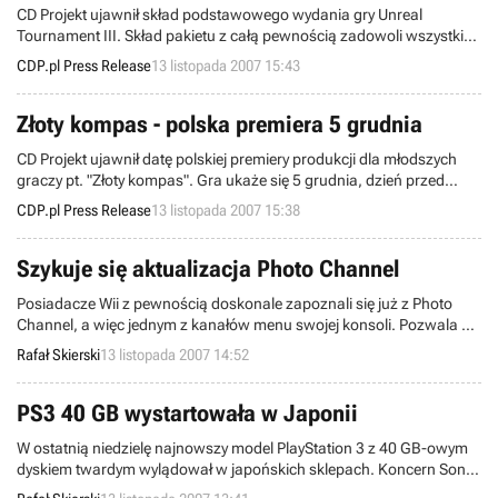
CD Projekt ujawnił skład podstawowego wydania gry Unreal
Tournament III. Skład pakietu z całą pewnością zadowoli wszystkich
fanów serii!
CDP.pl Press Release
13 listopada 2007 15:43
Złoty kompas - polska premiera 5 grudnia
CD Projekt ujawnił datę polskiej premiery produkcji dla młodszych
graczy pt. "Złoty kompas". Gra ukaże się 5 grudnia, dzień przed
Mikołajkami.
CDP.pl Press Release
13 listopada 2007 15:38
Szykuje się aktualizacja Photo Channel
Posiadacze Wii z pewnością doskonale zapoznali się już z Photo
Channel, a więc jednym z kanałów menu swojej konsoli. Pozwala on
nam na przeglądanie oraz prostą edycję zdjęć zarchiwizowanych na
Rafał Skierski
13 listopada 2007 14:52
kartach SD. Jak donosi Nintendo, już wkrótce moduł ten doczeka się
aktualizacji.
PS3 40 GB wystartowała w Japonii
W ostatnią niedzielę najnowszy model PlayStation 3 z 40 GB-owym
dyskiem twardym wylądował w japońskich sklepach. Koncern Sony
spodziewał się co najmniej powtórzenia sukcesu PSP Slim & Lite,