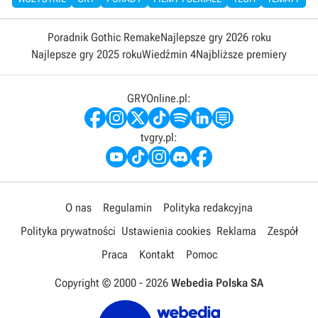
Poradnik Gothic Remake
Najlepsze gry 2026 roku
Najlepsze gry 2025 roku
Wiedźmin 4
Najbliższe premiery
GRYOnline.pl:
tvgry.pl:
O nas
Regulamin
Polityka redakcyjna
Polityka prywatności
Ustawienia cookies
Reklama
Zespół
Praca
Kontakt
Pomoc
Copyright © 2000 -
2026
Webedia Polska SA