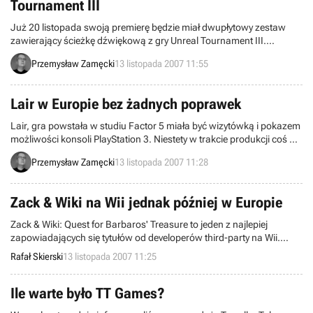
Tournament III
Już 20 listopada swoją premierę będzie miał dwupłytowy zestaw
zawierający ścieżkę dźwiękową z gry Unreal Tournament III.
Soundtrack wydany zostanie przez wytwórnię płytową Sumthing
Przemysław Zamęcki
13 listopada 2007 11:55
Else Music Works i dewelopera gry, czyli Epic Games.
Lair w Europie bez żadnych poprawek
Lair, gra powstała w studiu Factor 5 miała być wizytówką i pokazem
możliwości konsoli PlayStation 3. Niestety w trakcie produkcji coś nie
do końca się udało i tytuł ten, po swojej premierze w Stanach
Przemysław Zamęcki
13 listopada 2007 11:28
Zjednoczonych, która miała miejsce pod koniec sierpnia tego roku,
zbierał bardzo skrajne
Zack & Wiki na Wii jednak później w Europie
Zack & Wiki: Quest for Barbaros' Treasure to jeden z najlepiej
zapowiadających się tytułów od developerów third-party na Wii.
Zdążył się już ukazać w USA, gdzie zbierał bardzo pozytywne
Rafał Skierski
13 listopada 2007 11:25
recenzje. Choć do tej pory koncern Capcom (wydawca) utrzymywał,
że wersja PAL wyląduje na Starym Kontynencie przed świętami
Bożego Narodzenia, w chwili obecnej nie możemy już na to liczyć.
Ile warte było TT Games?