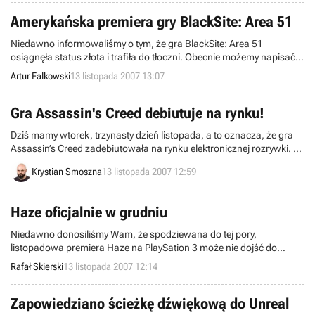
Kolejnym tytułem próbującym uszczknąć co nieco z tortu będzie
Brain Assist, zapowiedziany właśnie przez firmę Sega.
Amerykańska premiera gry BlackSite: Area 51
Niedawno informowaliśmy o tym, że gra BlackSite: Area 51
osiągnęła status złota i trafiła do tłoczni. Obecnie możemy napisać,
że można ją już nabyć. Niestety dotyczy to na razie wyłącznie
Artur Falkowski
13 listopada 2007 13:07
amerykańskich sklepów i wersji na konsolę X360 i komputery PC.
Posiadacze PS3 oraz Europejczycy muszą jeszcze czekać.
Gra Assassin's Creed debiutuje na rynku!
Dziś mamy wtorek, trzynasty dzień listopada, a to oznacza, że gra
Assassin’s Creed zadebiutowała na rynku elektronicznej rozrywki. Z
produktu przygotowanego przez firmę Ubisoft Montreal na razie
Krystian Smoszna
13 listopada 2007 12:59
cieszyć mogą się jedynie użytkownicy konsol Xbox 360 oraz
PlayStation 3. Posiadacze „blaszaków” wcielą się w rolę Altaira
dopiero w przyszłym roku.
Haze oficjalnie w grudniu
Niedawno donosiliśmy Wam, że spodziewana do tej pory,
listopadowa premiera Haze na PlaySation 3 może nie dojść do
skutku. Jak podawała internetowa witryna sieci sprzedaży
Rafał Skierski
13 listopada 2007 12:14
GameStop, gra została przesunięta na grudzień. Do teraz nie
mieliśmy jednak oficjalnego potwierdzenia ze strony Ubisoftu.
Zapowiedziano ścieżkę dźwiękową do Unreal