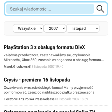

Szukaj
wiadomości...
PlayStation 3 z obsługą formatu DivX
Zaledwie przedwczoraj zastanawialiśmy się, czy konsola
Microsoftu, Xbox 360, zostanie wzbogacona o obsługę formatu
DivX, gdy tymczasem twórcy popularnej metody kompresji filmów
Marek Grochowski
13 listopada 2007 19:40
ogłosili, że ich technologia zostanie zaimplementowana w
konkurencyjnym next-genie PlayStation 3. Tym samym posiadacze
urządzeń ze stajni Sony będą mogli cieszyć się zwiększoną
Crysis - premiera 16 listopada
funkcjonalnością swego sprzętu od razu po pobr
Oczekiwanie wreszcie dobiegło końca! Mamy przyjemność
poinformować, że już od najbliższego piątku przeznaczona
wyłącznie na komputery PC gra Crysis będzie do nabycia w sklepach
Electronic Arts Polska Press Release
13 listopada 2007 18:39
na terenie naszego kraju. Ukaże się w polskiej, kinowej wersji
językowej.