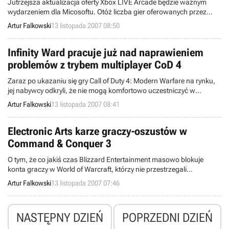
Jutrzejsza aktualizacja oferty Xbox LIVE Arcade będzie ważnym
wydarzeniem dla Micosoftu. Otóż liczba gier oferowanych przez
wspomniany serwis wyniesie 100. Stanie się tak, gdy tylko do XBLA
Artur Falkowski
13 listopada 2007 08:50
dołączą dwa planowane na ten tydzień tytuły.
Infinity Ward pracuje już nad naprawieniem
problemów z trybem multiplayer CoD 4
Zaraz po ukazaniu się gry Call of Duty 4: Modern Warfare na rynku,
jej nabywcy odkryli, że nie mogą komfortowo uczestniczyć w
rozgrywkach online. Jak się szybko okazało, największych
Artur Falkowski
13 listopada 2007 08:41
problemów doświadczali posiadacze PS3, ale również właściciele
wersji na PC i X360 mieli powody do narzekań. Twórcy gry, Inifinity
Ward, zareagowali błyskawicznie i już pracują nad poprawkami.
Electronic Arts karze graczy-oszustów w
Command & Conquer 3
O tym, że co jakiś czas Blizzard Entertainment masowo blokuje
konta graczy w World of Warcraft, którzy nie przestrzegali
ustalonych przez producenta zasad, wiadomo już od dłuższego
Artur Falkowski
13 listopada 2007 07:46
czasu. Nie oznacza to jednak, że inne firmy również nie dbają o to,
by eliminować oszustów. Jak poinformował serwis 1UP, Electronic
Arts ukarało ostatnio 75 graczy w Command & Conquer 3.
NASTĘPNY DZIEŃ
POPRZEDNI DZIEŃ