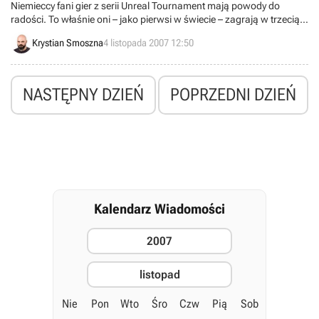
Niemieccy fani gier z serii Unreal Tournament mają powody do
radości. To właśnie oni – jako pierwsi w świecie – zagrają w trzecią
odsłonę wspomnianego cyklu strzelanin – informuje serwis
Krystian Smoszna
4 listopada 2007 12:50
Gamestar. Przyspieszając premierę programu u naszych
zachodnich sąsiadów, koncern Midway Home Entertainment
pragnie podziękować tamtejszym graczom za ich duży wkład w
sukces marki.
NASTĘPNY DZIEŃ
POPRZEDNI DZIEŃ
Kalendarz Wiadomości
2007
listopad
Nie
Pon
Wto
Śro
Czw
Pią
Sob