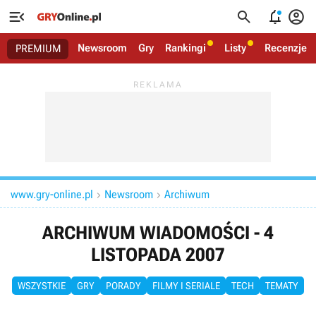




Newsroom
Gry
Rankingi
Listy
Recenzje
PREMIUM
www.gry-online.pl
Newsroom
Archiwum


ARCHIWUM WIADOMOŚCI - 4
LISTOPADA 2007
WSZYSTKIE
GRY
PORADY
FILMY I SERIALE
TECH
TEMATY