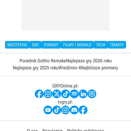
WSZYSTKIE
GRY
PORADY
FILMY I SERIALE
TECH
TEMATY
Poradnik Gothic Remake
Najlepsze gry 2026 roku
Najlepsze gry 2025 roku
Wiedźmin 4
Najbliższe premiery
GRYOnline.pl:
tvgry.pl:
O nas
Regulamin
Polityka redakcyjna