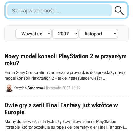

Szukaj
wiadomości...
Nowy model konsoli PlayStation 2 w przyszłym
roku?
Firma Sony Corporation zamierza wprowadzić do sprzedaży nowy
model konsoli PlayStation 2 – takie interesujące wieści
zaprezentował przedwczoraj brytyjski serwis MCV. Urządzenie
Krystian Smoszna
4 listopada 2007 16:12
miałoby trafić do amerykańskich sklepów w Nowy Rok i
charakteryzowałoby się niższą niż dotychczas ceną.
Dwie gry z serii Final Fantasy już wkrótce w
Europie
Mamy dobre wieści dla tych użytkowników konsoli PlayStation
Portable, którzy oczekują europejskiej premiery gier Final Fantasy i
Final Fantasy II. Obie produkcje zadebiutują na Starym Kontynencie