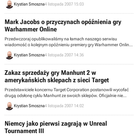
Krystian Smoszna
4 listopada 2007 15:03
w przyszłym roku.
Mark Jacobs o przyczynach opóźnienia gry
Warhammer Online
Przedwczoraj opublikowaliśmy na łamach naszego serwisu
wiadomość o kolejnym opóźnieniu premiery gry Warhammer Online:
Age of Reckoning. Dziś powracamy do tego tematu, a to za sprawą
Krystian Smoszna
4 listopada 2007 14:36
Marka Jacobsa ze studia EA Mythic, który postanowił skomentować
tę decyzję.
Zakaz sprzedaży gry Manhunt 2 w
amerykańskich sklepach z sieci Target
Przedstawiciele koncernu Target Corporation postanowili wycofać
drugą odsłonę cyklu Manhunt ze swoich sklepów. Oficjalnie nie
wiadomo dlaczego podjęto taką decyzję, ale z informacji uzyskanych
Krystian Smoszna
4 listopada 2007 14:02
przez serwis Evil Avatar wynika, że winne są negatywne artykuły na
temat gry, które pojawiły się w ostatnich dniach w amerykańskiej
prasie.
Niemcy jako pierwsi zagrają w Unreal
Tournament III