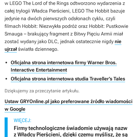
w
LEGO The Lord of the Rings
odtworzono wydarzenia z
całej trylogii
Władca Pierścieni
,
LEGO The Hobbit
bazuje
jedynie na dwóch pierwszych odsłonach cyklu, czyli
filmach
Hobbit: Niezwykła podróż
oraz
Hobbit: Pustkowie
Smauga
– brakujący fragment z
Bitwy Pięciu Armii
miał
zostać wydany jako DLC, jednak ostatecznie nigdy
nie
ujrzał
światła dziennego.
Oficjalna strona internetowa firmy Warner Bros.
Interactive Entertainment
Oficjalna strona internetowa studia Traveller’s Tales
Dziękujemy za przeczytanie artykułu.
Ustaw GRYOnline.pl jako preferowane źródło wiadomości
w Google
WIĘCEJ:
Firmy technologiczne świadomie używają nazw
z Władcy Pierścieni, dzięki czemu myślisz, że są