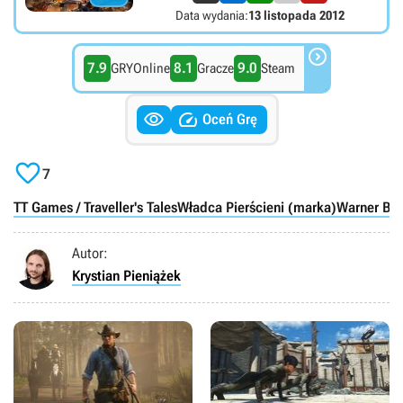
Data wydania:
13 listopada 2012

7.9
8.1
9.0
GRYOnline
Gracze
Steam


Oceń Grę

7
TT Games / Traveller's Tales
Władca Pierścieni (marka)
Warner Br
Autor:
Krystian Pieniążek