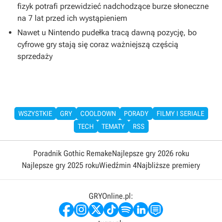
fizyk potrafi przewidzieć nadchodzące burze słoneczne
na 7 lat przed ich wystąpieniem
Nawet u Nintendo pudełka tracą dawną pozycję, bo
cyfrowe gry stają się coraz ważniejszą częścią
sprzedaży
WSZYSTKIE
GRY
COOLDOWN
PORADY
FILMY I SERIALE
TECH
TEMATY
RSS
Poradnik Gothic Remake
Najlepsze gry 2026 roku
Najlepsze gry 2025 roku
Wiedźmin 4
Najbliższe premiery
GRYOnline.pl: