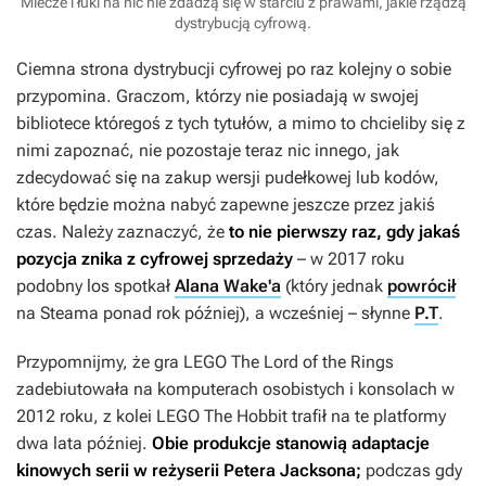
Miecze i łuki na nic nie zdadzą się w starciu z prawami, jakie rządzą
dystrybucją cyfrową.
Ciemna strona dystrybucji cyfrowej po raz kolejny o sobie
przypomina. Graczom, którzy nie posiadają w swojej
bibliotece któregoś z tych tytułów, a mimo to chcieliby się z
nimi zapoznać, nie pozostaje teraz nic innego, jak
zdecydować się na zakup wersji pudełkowej lub kodów,
które będzie można nabyć zapewne jeszcze przez jakiś
czas. Należy zaznaczyć, że
to nie pierwszy raz, gdy jakaś
pozycja znika z cyfrowej sprzedaży
– w 2017 roku
podobny los spotkał
Alana Wake'a
(który jednak
powrócił
na Steama ponad rok później), a wcześniej – słynne
P.T
.
Przypomnijmy, że gra
LEGO The Lord of the Rings
zadebiutowała na komputerach osobistych i konsolach w
2012 roku, z kolei
LEGO The Hobbit
trafił na te platformy
dwa lata później.
Obie produkcje stanowią adaptacje
kinowych serii w reżyserii Petera Jacksona;
podczas gdy