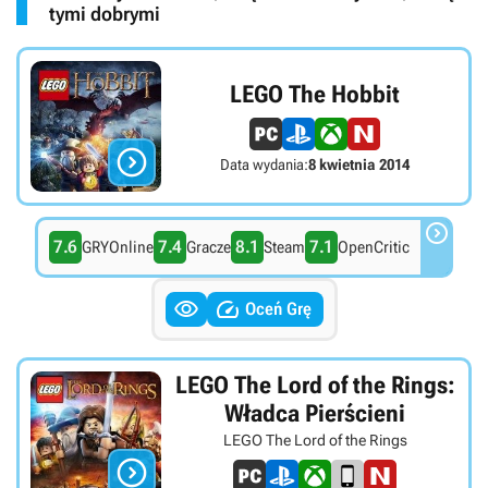
tymi dobrymi
LEGO The Hobbit

Data wydania:
8 kwietnia 2014

7.6
7.4
8.1
7.1
GRYOnline
Gracze
Steam
OpenCritic


Oceń Grę
LEGO The Lord of the Rings:
Władca Pierścieni
LEGO The Lord of the Rings
