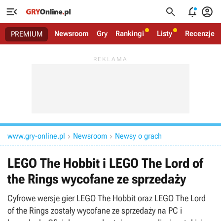




Newsroom
Gry
Rankingi
Listy
Recenzje
PREMIUM
www.gry-online.pl
Newsroom
Newsy o grach


LEGO The Hobbit i LEGO The Lord of
the Rings wycofane ze sprzedaży
Cyfrowe wersje gier LEGO The Hobbit oraz LEGO The Lord
of the Rings zostały wycofane ze sprzedaży na PC i