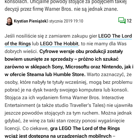
konsolach. Oficjalne powody stojące za podjęciem takiej
decyzji przez firmę Warner Bros. nie są jednak znane.

12
Krystian Pieniążek
3 stycznia 2019 19:10
Jeśli nosiliście się z zamiarem zakupu gier
LEGO The Lord
of the Rings
lub
LEGO The Hobbit
, to nie mamy dla Was
dobrych wieści.
Cyfrowe wersje obu produkcji zostały
bowiem usunięte ze sprzedaży – próżno ich szukać
zarówno w sklepach Sony, Microsoftu oraz Nintendo, jak i
w ofercie Steama lub Humble Store.
Warto zaznaczyć, że
osoby, które nabyły te tytuły wcześniej, mogą bez problemu
pobrać je na dysk twardy swojego komputera lub konsoli.
Stojąca za ich wydaniem firma Warner Bros. Interactive
Entertainment (a także studio Traveller's Tales) nie ujawniła
jeszcze powodów stojących za tym ruchem. Można jednak
gdybać, że winę za taki stan rzeczy ponosi wygaśnięcie
licencji. Co ciekawe,
gra
LEGO The Lord of the Rings
wciąż jest dostępna na urządzeniach mobilnych
–