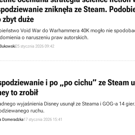
spodziewanie zniknęła ze Steam. Podo
o zbyt duże
ieństwo Void War do Warhammera 40K mogło nie spodobać 
domienia o naruszeniu praw autorskich.
 Bukowski
25 stycznia 2026 09:42
spodziewanie i po „po cichu” ze Steam us
ey to zrobił
adnego wyjaśnienia Disney usunął ze Steama i GOG-a 14 gier
odziewanego ruchu.
a Domeradzka
17 stycznia 2026 15:41