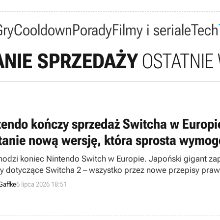
Gry
Cooldown
Porady
Filmy i seriale
Tech
NIE SPRZEDAŻY
OSTATNIE
tendo kończy sprzedaż Switcha w Europie,
tanie nową wersję, która sprosta wym
odzi koniec Nintendo Switch w Europie. Japoński gigant za
y dotyczące Switcha 2 – wszystko przez nowe przepisy praw
Gaffke
6 lipca 2026 18:51