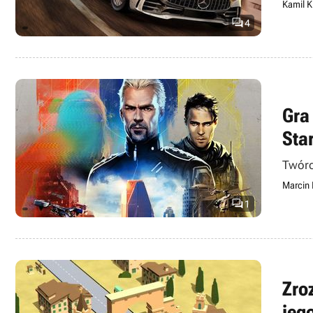
Kamil K

4
Gra
Sta
Twórc
Marcin

1
Zro
jeg