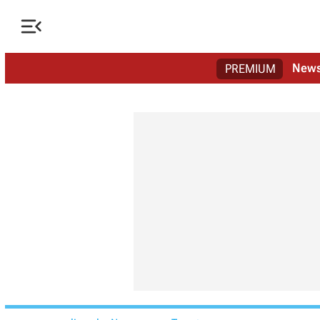

New
PREMIUM