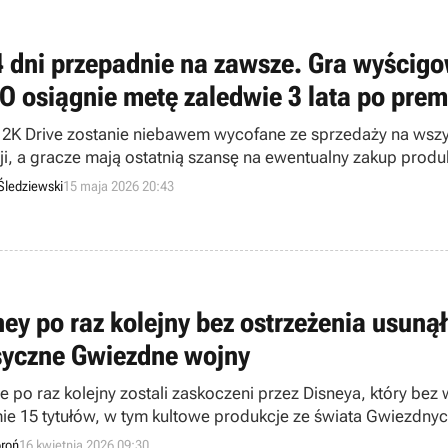
4 dni przepadnie na zawsze. Gra wyścig
O osiągnie metę zaledwie 3 lata po prem
2K Drive zostanie niebawem wycofane ze sprzedaży na wszys
ji, a gracze mają ostatnią szansę na ewentualny zakup produk
Śledziewski
15 maja 2026 20:43
ney po raz kolejny bez ostrzeżenia usunął
syczne Gwiezdne wojny
e po raz kolejny zostali zaskoczeni przez Disneya, który bez
ie 15 tytułów, w tym kultowe produkcje ze świata Gwiezdny
oroń
16 kwietnia 2026 09:30