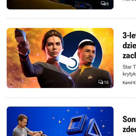

6
3-l
dzi
zac
Star 
kryty

16
Kamil K
Son
zde