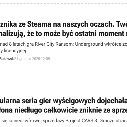
 znika ze Steama na naszych oczach. Tw
nalizują, że to może być ostatni moment
nad 8 latach gra River City Ransom: Underground wkrótce z
 licencyjnej.
 Bukowski
31 grudnia 2025 12:05
ularna seria gier wyścigowych dojechała
łona niedługo całkowicie zniknie ze sprz
a się koniec cyfrowej sprzedaży Project CARS 3. Gracze utr