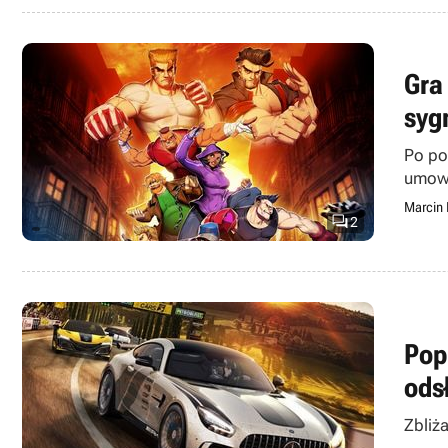
Gra
syg
Po po
umowy
Marcin

2
Pop
ods
Zbliż