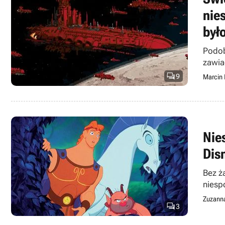
nie
był
Podob
zawia

9
Marcin
Nie
Disn
Bez ż
niesp
Zuzann

3