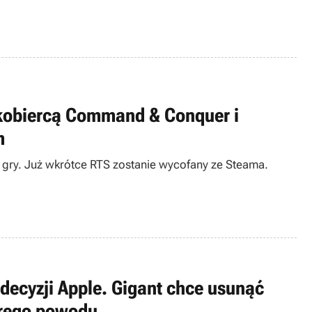
kobiercą Command & Conquer i
m
j gry. Już wkrótce RTS zostanie wycofany ze Steama.
decyzji Apple. Gigant chce usunąć
brego powodu