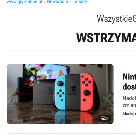
www.gry-online.pl
Newsroom
Tematy


Wszystkie
WSTRZYMA
Nin
dos
Nadch
zmian
Maciej 

2