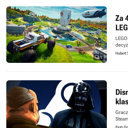
Za 
LEG
LEGO 
decyz
Hubert 

1
Dis
kla
Gracz
Steam
Piotr D