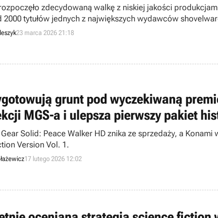
rozpoczęło zdecydowaną walkę z niskiej jakości produkcjami
 2000 tytułów jednych z największych wydawców shovelwar
leszyk
23 marca 2026 21:18
ygotowują grunt pod wyczekiwaną premie
ekcji MGS-a i ulepsza pierwszy pakiet his
 Gear Solid: Peace Walker HD znika ze sprzedaży, a Konami w
tion Version Vol. 1.
łażewicz
17 lutego 2026 12:02
etnie oceniana strategia science fiction