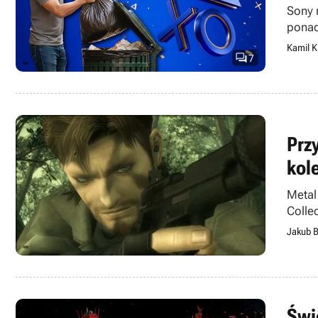
Sony 
ponad
Kamil K

7
Prz
kol
Metal
Collec
Jakub B
Świ