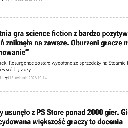
etnia gra science fiction z bardzo pozyt
eń zniknęła na zawsze. Oburzeni gracze 
howanie”
Trek: Resurgence zostało wycofane ze sprzedaży na Steamie
ki wśród graczy.
leszyk
15 kwietnia 2026 19:14
y usunęło z PS Store ponad 2000 gier. G
cydowana większość graczy to docenia