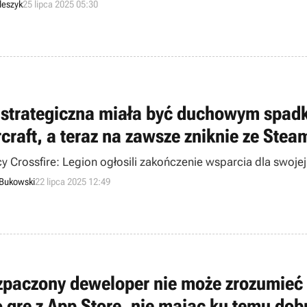
leszyk
25 lipca 2025 05:30
 strategiczna miała być duchowym spad
rcraft, a teraz na zawsze zniknie ze Stea
y Crossfire: Legion ogłosili zakończenie wsparcia dla swoje
 Bukowski
22 lipca 2025 12:49
zpaczony deweloper nie może zrozumieć 
o grę z App Store, nie mając ku temu do