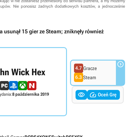
 Klikając w nie zostaniesz przeniesiony do serwisu partnera, a my możemy
kupów. Nie ponosisz żadnych dodatkowych kosztów, a jednocześnie
ia usunął 15 gier ze Steam; zniknęły również

4.7
Gracze
hn Wick Hex
6.3
Steam


ydania:
8 października 2019
Oceń Grę