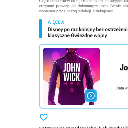
Część odnośników na tej stronie to linki afiliacyjne.
otrzymać prowizję od dokonanych przez Ciebie za
wspierasz pracę naszej redakcji. Dziękujemy!
WIĘCEJ:
Disney po raz kolejny bez ostrzeżen
klasyczne Gwiezdne wojny
Jo
Data w

