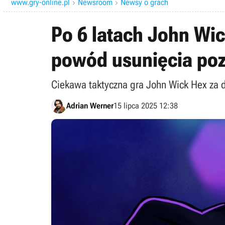
www.gry-online.pl
Newsroom
Newsy o grach


Po 6 latach John Wic
powód usunięcia poz
Ciekawa taktyczna gra John Wick Hex za d
Adrian Werner
15 lipca 2025 12:38