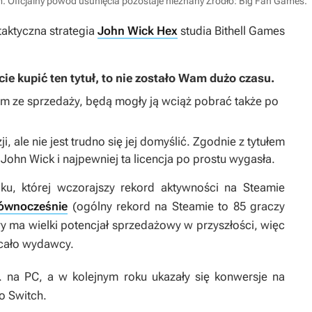
rm. Oficjalny powód usunięcia pozostaje nieznany
Źródło: Big Fan Games
.
 taktyczna strategia
John Wick Hex
studia Bithell Games
ecie kupić ten tytuł, to nie zostało Wam dużo czasu.
iem ze sprzedaży, będą mogły ją wciąż pobrać także po
, ale nie jest trudno się jej domyślić. Zgodnie z tytułem
i
John Wick
i najpewniej ta licencja po prostu wygasła.
ku, której wczorajszy rekord aktywności na Steamie
równocześnie
(ogólny rekord na Steamie to 85 graczy
tóry ma wielki potencjał sprzedażowy w przyszłości, więc
acało wydawcy.
 na PC, a w kolejnym roku ukazały się konwersje na
o Switch.