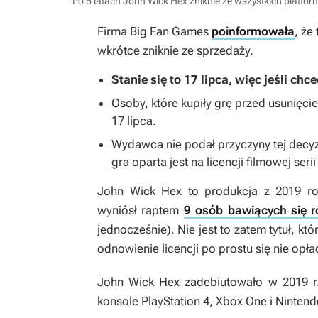
Po 6 latach John Wick Hex zniknie ze wszystkich platfo
Firma Big Fan Games
poinformowała
, że
wkrótce zniknie ze sprzedaży.
Stanie się to 17 lipca, więc jeśli chc
Osoby, które kupiły grę przed usunięc
17 lipca.
Wydawca nie podał przyczyny tej decyzji
gra oparta jest na licencji filmowej seri
John Wick Hex
to produkcja z 2019 ro
wyniósł raptem
9 osób bawiących się 
jednocześnie). Nie jest to zatem tytuł, k
odnowienie licencji po prostu się nie opł
John Wick Hex
zadebiutowało w 2019 r.
konsole PlayStation 4, Xbox One i Nintend