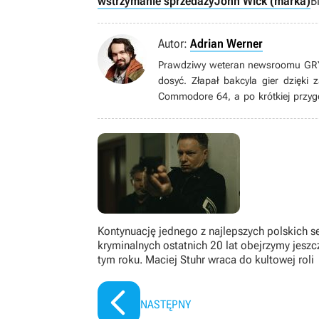
wstrzymanie sprzedaży
John Wick (marka)
B
Autor:
Adrian Werner
Prawdziwy weteran newsroomu GRYOn
dosyć. Złapał bakcyla gier dzięki
Commodore 64, a po krótkiej przyg
grom pecetowym. Wielbiciel niszow
gatunku immersive sim, jak równie
książek, seriali, filmów i komiksów.
Kontynuację jednego z najlepszych polskich se
kryminalnych ostatnich 20 lat obejrzymy jeszc
tym roku. Maciej Stuhr wraca do kultowej roli
NASTĘPNY