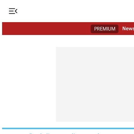

New
PREMIUM