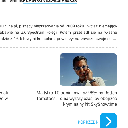
ithell Games
PC
PS4
XONE
Switch
PS5
XSX
line.pl, piszący nieprzerwanie od 2009 roku i wciąż niemający
 zabawie na ZX Spectrum kolegi. Potem przesiadł się na własne
odzie z 16-bitowymi konsolami powierzył na zawsze swoje serce
ych produkcji, w tym zwłaszcza przygodówek, RPG-ów oraz gier z
ż pasjonat modów. Poza grami pożeracz fabuł w każdej postaci –
riali
Ma tylko 10 odcinków i aż 98% na Rotten
ze w
Tomatoes. To najwyższy czas, by obejrzeć
kryminalny hit SkyShowtime
POPRZEDNI