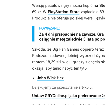
Wersję pecetową gry można kupić
na St
69 zł. W
PlayStation Store
zapłacicie 89
Produkcja nie oferuje polskiej wersji języ
POWIĄZANE:
Za 4 dni przepadnie na zawsze. Gr
osiągnie metę zaledwie 3 lata po p
Szkoda, że Big Fan Games dopiero teraz
Podczas niedawnej letniej wyprzedaży 
raptem 18,39 zł i wielu graczy z chęcią sk
okazja, aby tanio nabyć ten tytuł.
John Wick Hex
Dziękujemy za przeczytanie artykułu.
Ustaw GRYOnline.pl jako preferowane ź