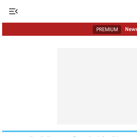

New
PREMIUM