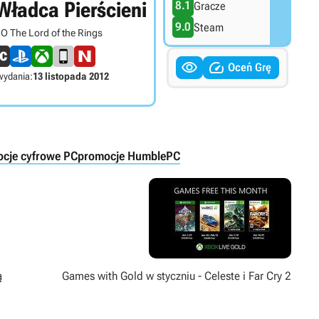
Władca Pierścieni
8.1
Gracze
9.0
Steam
O The Lord of the Rings


Oceń Grę
wydania:
13 listopada 2012
cje cyfrowe PC
promocje Humble
PC
ą
Games with Gold w styczniu - Celeste i Far Cry 2