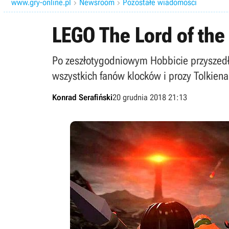
www.gry-online.pl
Newsroom
Pozostałe wiadomości


LEGO The Lord of the
Po zeszłotygodniowym Hobbicie przyszedł 
wszystkich fanów klocków i prozy Tolkiena
Konrad Serafiński
20 grudnia 2018 21:13