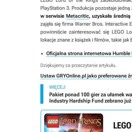
LEGO Lord of the Rings
zadebiutowało
PlayStation 3. Produkcja pozostaje jedną 
w serwisie
Metacritic
, uzyskała średni
zajęła się firma Warner Bros. Interactive 
powinniście zainteresować się
LEGO Lor
lokacje znane z książek i filmów, takie j
Oficjalna strona internetowa Humble
Dziękujemy za przeczytanie artykułu.
Ustaw GRYOnline.pl jako preferowane ź
WIĘCEJ:
Pakiet ponad 100 gier za ułamek wa
Industry Hardship Fund zebrano już
LEGO 