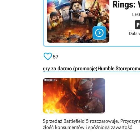
Rings: 
LEG

Data 

57
gry za darmo (promocje)
Humble Store
promo
Sprzedaż Battlefield 5 rozczarowuje. Przyczyn
złość konsumentów i spóźniona zawartość