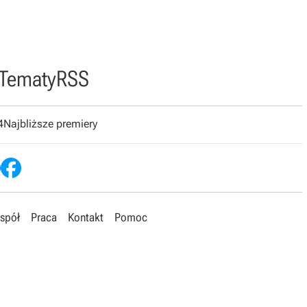
Tematy
RSS
4
Najbliższe premiery
spół
Praca
Kontakt
Pomoc