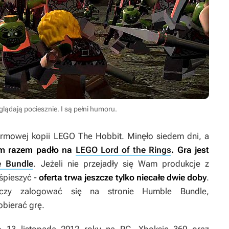
lądają pociesznie. I są pełni humoru.
rmowej kopii
LEGO The Hobbit
. Minęło siedem dni, a
m razem padło na
LEGO Lord of the Rings
. Gra jest
 Bundle
. Jeżeli nie przejadły się Wam produkcje z
ośpieszyć -
oferta trwa jeszcze tylko niecałe dwie doby
.
rczy zalogować się na stronie Humble Bundle,
obierać grę.