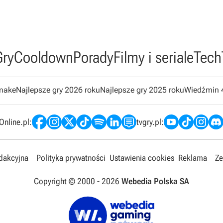
Gry
Cooldown
Porady
Filmy i seriale
Tech
emake
Najlepsze gry 2026 roku
Najlepsze gry 2025 roku
Wiedźmin 
nline.pl:
tvgry.pl:
edakcyjna
Polityka prywatności
Ustawienia cookies
Reklama
Ze
Copyright © 2000 -
2026
Webedia Polska SA