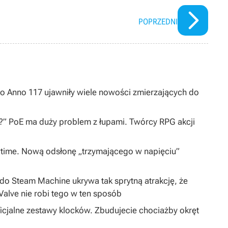
POPRZEDNI
 do Anno 117 ujawniły wiele nowości zmierzających do
h?” PoE ma duży problem z łupami. Twórcy RPG akcji
owtime. Nową odsłonę „trzymającego w napięciu”
o Steam Machine ukrywa tak sprytną atrakcję, że
Valve nie robi tego w ten sposób
ficjalne zestawy klocków. Zbudujecie chociażby okręt