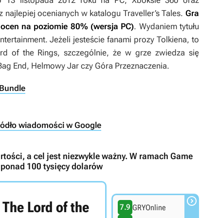
 13 listopada 2012 roku na PC, Xboksie 360 oraz
z najlepiej ocenianych w katalogu Traveller’s Tales.
Gra
ą ocen na poziomie 80% (wersja PC)
. Wydaniem tytułu
Entertainment. Jeżeli jesteście fanami prozy Tolkiena, to
d of the Rings
, szczególnie, że w grze zwiedza się
ak Bag End, Helmowy Jar czy Góra Przeznaczenia.
 Bundle
ródło wiadomości w Google
rtości, a cel jest niezwykle ważny. W ramach Game
 ponad 100 tysięcy dolarów

The Lord of the
7.9
GRYOnline