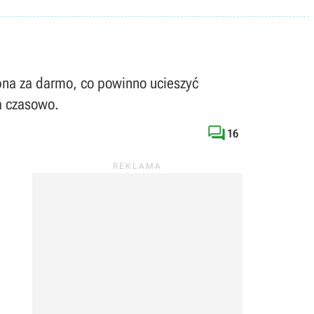
pna za darmo, co powinno ucieszyć
na czasowo.

16