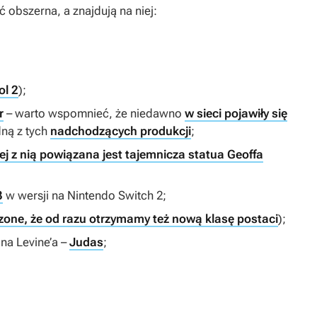
ść obszerna, a znajdują na niej:
ol 2
);
r
– warto wspomnieć, że niedawno
w sieci pojawiły się
ną z tych
nadchodzących produkcji
;
ej z nią powiązana jest tajemnicza statua Geoffa
3
w wersji na Nintendo Switch 2;
zone, że od razu otrzymamy też nową klasę postaci
);
ina Levine’a –
Judas
;