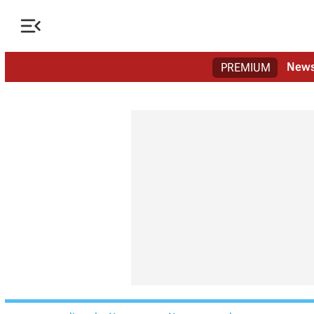

New
PREMIUM