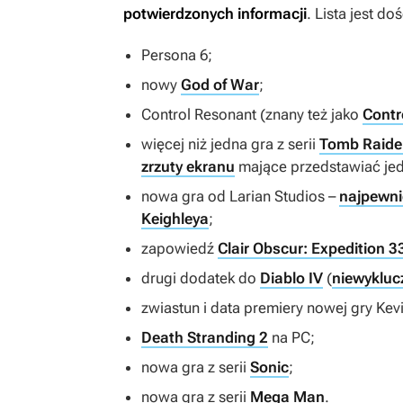
potwierdzonych informacji
. Lista jest do
Persona 6
;
nowy
God of War
;
Control Resonant
(znany też jako
Contr
więcej niż jedna gra z serii
Tomb Raide
zrzuty ekranu
mające przedstawiać jed
nowa gra od Larian Studios –
najpewni
Keighleya
;
zapowiedź
Clair Obscur: Expedition 3
drugi dodatek do
Diablo IV
(
niewykluc
zwiastun i data premiery nowej gry Kev
Death Stranding 2
na PC;
nowa gra z serii
Sonic
;
nowa gra z serii
Mega Man
.