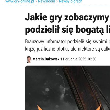
www.gry-online.pl
Newsroom
Newsy o grach


Jakie gry zobaczymy
podzielił się bogatą l
Branżowy informator podzielił się swoimi
krążą już liczne plotki, ale niektóre są ca
Marcin Bukowski
11 grudnia 2025 10:30