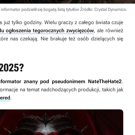
ormator podzielił się bogatą listą tytułów
Źródło: Crystal Dynamics
.
już tylko godziny. Wielu graczy z całego świata czuje
du ogłoszenia tegorocznych zwycięzców
, ale również
tóre nas czekają. Nie brakuje też osób dzielących się
 2025?
informator znany pod pseudonimem NateTheHate2
.
formacje na temat nadchodzących produkcji, takich jak
tered
.