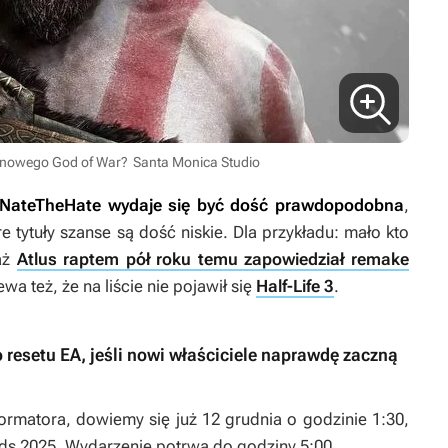
 nowego God of War?
Santa Monica Studio
z NateTheHate wydaje się być dość prawdopodobna
,
 tytuły szanse są dość niskie. Dla przykładu: mało kto
aż
Atlus raptem pół roku temu zapowiedział remake
 też, że na liście nie pojawił się
Half-Life 3
.
 resetu EA, jeśli nowi właściciele naprawdę zaczną
formatora, dowiemy się już 12 grudnia o godzinie 1:30,
ds 2025. Wydarzenie potrwa do godziny 5:00.