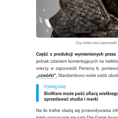
Czy czeka nas zapowiedź
Część z produkcji wymienionych prze
jednak zdaniem komentujących na niektóre
wierzy w zapowiedź
Persony 6
, poniew
„czwórki”.
Standardowo wiele osób ubolewa
POWIĄZANE:
BioWare może paść ofiarą wielkiego
sprzedawać studia i marki
Na ile trafne okażą się przewidywania in
kiedy rozpocznie się gala The Game Awar