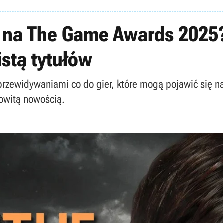
 na The Game Awards 2025?
istą tytułów
 przewidywaniami co do gier, które mogą pojawić się n
łkowitą nowością.