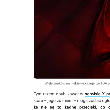
Wiele znaków na niebie wskazuje, że TGA p
Tym razem opublikował w
serwisie X p
które – jego zdaniem – mogą zostać o
że nie są to żadne przecieki, co 