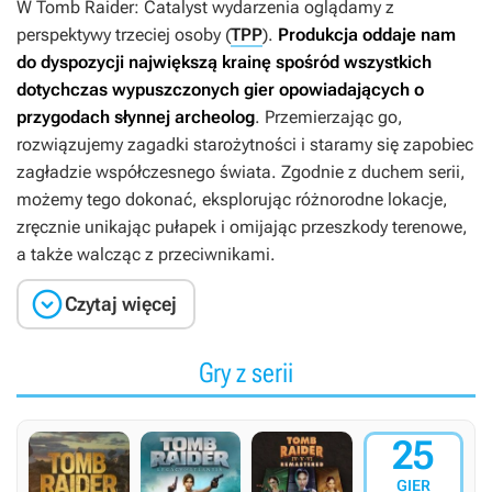
W
Tomb Raider: Catalyst
wydarzenia oglądamy z
perspektywy trzeciej osoby (
TPP
).
Produkcja oddaje nam
do dyspozycji największą krainę spośród wszystkich
dotychczas wypuszczonych gier opowiadających o
przygodach słynnej archeolog
. Przemierzając go,
rozwiązujemy zagadki starożytności i staramy się zapobiec
zagładzie współczesnego świata. Zgodnie z duchem serii,
możemy tego dokonać, eksplorując różnorodne lokacje,
zręcznie unikając pułapek i omijając przeszkody terenowe,
a także walcząc z przeciwnikami.

Czytaj więcej
Gry z serii
25
GIER