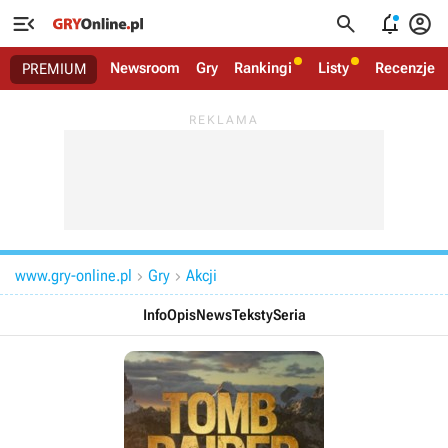




Newsroom
Gry
Rankingi
Listy
Recenzje
PREMIUM
www.gry-online.pl
Gry
Akcji


Info
Opis
News
Teksty
Seria