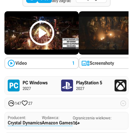
aby zagrać



Video
1
Screenshoty
PC Windows
PlayStation 5
X
2027
2027
2



147
27
Producent:
Wydawca:
Ograniczenia wiekowe:
Crystal Dynamics
Amazon Games
16+