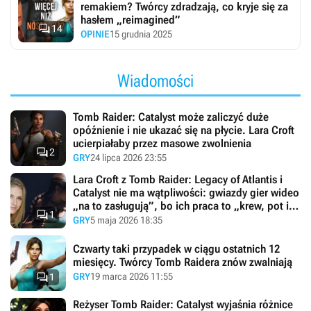
remakiem? Twórcy zdradzają, co kryje się za
hasłem „reimagined”

14
OPINIE
15 grudnia 2025
Wiadomości
Tomb Raider: Catalyst może zaliczyć duże
opóźnienie i nie ukazać się na płycie. Lara Croft
ucierpiałaby przez masowe zwolnienia

2
GRY
24 lipca 2026 23:55
Lara Croft z Tomb Raider: Legacy of Atlantis i
Catalyst nie ma wątpliwości: gwiazdy gier wideo
„na to zasługują”, bo ich praca to „krew, pot i

1
łzy”
GRY
5 maja 2026 18:35
Czwarty taki przypadek w ciągu ostatnich 12
miesięcy. Twórcy Tomb Raidera znów zwalniają

GRY
19 marca 2026 11:55
1
Reżyser Tomb Raider: Catalyst wyjaśnia różnice