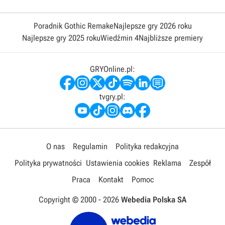
Poradnik Gothic Remake
Najlepsze gry 2026 roku
Najlepsze gry 2025 roku
Wiedźmin 4
Najbliższe premiery
GRYOnline.pl:
tvgry.pl:
O nas
Regulamin
Polityka redakcyjna
Polityka prywatności
Ustawienia cookies
Reklama
Zespół
Praca
Kontakt
Pomoc
Copyright © 2000 -
2026
Webedia Polska SA