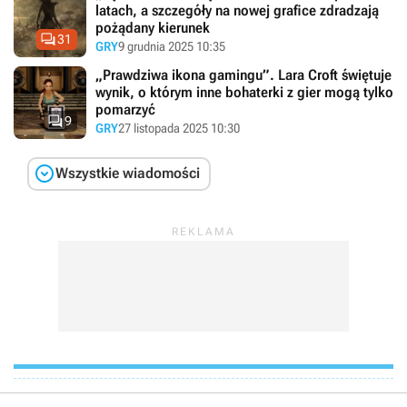
latach, a szczegóły na nowej grafice zdradzają
pożądany kierunek

31
GRY
9 grudnia 2025 10:35
„Prawdziwa ikona gamingu”. Lara Croft świętuje
wynik, o którym inne bohaterki z gier mogą tylko
pomarzyć

9
GRY
27 listopada 2025 10:30

Wszystkie wiadomości