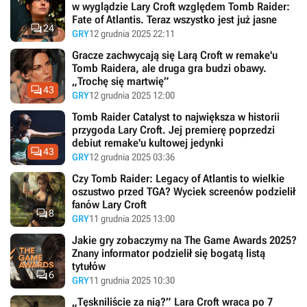
w wyglądzie Lary Croft względem Tomb Raider:
Fate of Atlantis. Teraz wszystko jest już jasne

24
GRY
12 grudnia 2025 22:11
Gracze zachwycają się Larą Croft w remake'u
Tomb Raidera, ale druga gra budzi obawy.
„Trochę się martwię”

43
GRY
12 grudnia 2025 12:00
Tomb Raider Catalyst to największa w historii
przygoda Lary Croft. Jej premierę poprzedzi
debiut remake'u kultowej jedynki

43
GRY
12 grudnia 2025 03:36
Czy Tomb Raider: Legacy of Atlantis to wielkie
oszustwo przed TGA? Wyciek screenów podzielił
fanów Lary Croft

8
GRY
11 grudnia 2025 13:00
Jakie gry zobaczymy na The Game Awards 2025?
Znany informator podzielił się bogatą listą
tytułów

6
GRY
11 grudnia 2025 10:30
„Tęskniliście za nią?” Lara Croft wraca po 7