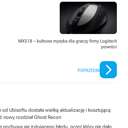
MX518 – kultowa myszka dla graczy firmy Logitech
powróci
POPRZEDNI
 od Ubisoftu dostała wielką aktualizację i kosztującą
ć nowy rozdział Ghost Recon
 pozbywa się irytującego błędu, przez który nie dało