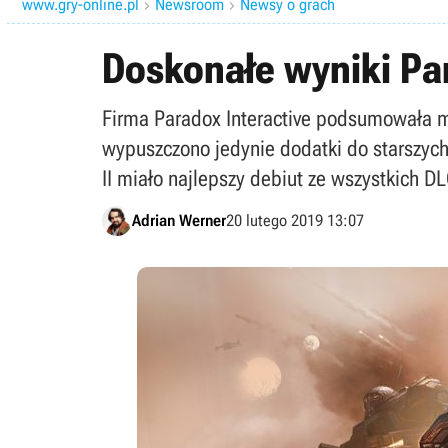
www.gry-online.pl
Newsroom
Newsy o grach


Doskonałe wyniki Par
Firma Paradox Interactive podsumowała mi
wypuszczono jedynie dodatki do starszych 
II miało najlepszy debiut ze wszystkich DLC
Adrian Werner
20 lutego 2019 13:07