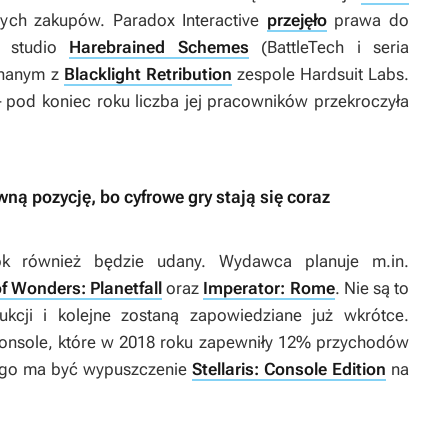
nych zakupów. Paradox Interactive
przejęło
prawa do
o studio
Harebrained Schemes
(
BattleTech
i seria
 znanym z
Blacklight Retribution
zespole Hardsuit Labs.
– pod koniec roku liczba jej pracowników przekroczyła
ną pozycję, bo cyfrowe gry stają się coraz
ok również będzie udany. Wydawca planuje m.in.
f Wonders: Planetfall
oraz
Imperator: Rome
. Nie są to
kcji i kolejne zostaną zapowiedziane już wkrótce.
nsole, które w 2018 roku zapewniły 12% przychodów
tego ma być wypuszczenie
Stellaris: Console Edition
na