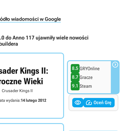
ródło wiadomości w Google
2.0 do Anno 117 ujawniły wiele nowości
buildera

sader Kings II:
8.5
GRYOnline
8.7
Gracze
oczne Wieki
9.1
Steam
Crusader Kings II
ata wydania:
14 lutego 2012


Oceń Grę