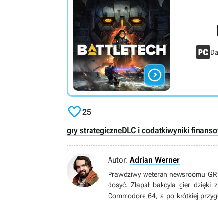
Da


25
gry strategiczne
DLC i dodatki
wyniki finans
Autor:
Adrian Werner
Prawdziwy weteran newsroomu GRYOn
dosyć. Złapał bakcyla gier dzięki
Commodore 64, a po krótkiej przyg
grom pecetowym. Wielbiciel niszow
gatunku immersive sim, jak równie