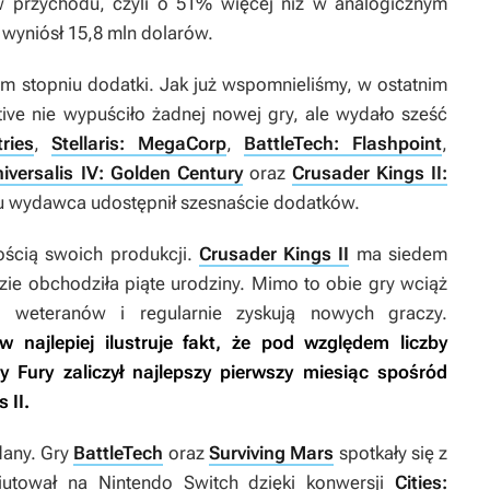
w przychodu, czyli o 51% więcej niż w analogicznym
i wyniósł 15,8 mln dolarów.
m stopniu dodatki. Jak już wspomnieliśmy, w ostatnim
tive nie wypuściło żadnej nowej gry, ale wydało sześć
ries
,
Stellaris: MegaCorp
,
BattleTech: Flashpoint
,
iversalis IV: Golden Century
oraz
Crusader Kings II:
ku wydawca udostępnił szesnaście dodatków.
ością swoich produkcji.
Crusader Kings II
ma siedem
ie obchodziła piąte urodziny. Mimo to obie gry wciąż
d weteranów i regularnie zyskują nowych graczy.
 najlepiej ilustruje fakt, że pod względem liczby
y Fury
zaliczył najlepszy pierwszy miesiąc spośród
 II
.
dany. Gry
BattleTech
oraz
Surviving Mars
spotkały się z
utował na Nintendo Switch dzięki konwersji
Cities: