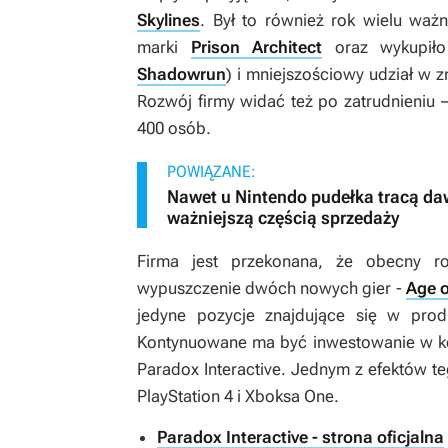
Skylines
. Był to również rok wielu waż
marki
Prison Architect
oraz wykupił
Shadowrun
) i mniejszościowy udział w
Rozwój firmy widać też po zatrudnieniu 
400 osób.
POWIĄZANE:
Nawet u Nintendo pudełka tracą daw
ważniejszą częścią sprzedaży
Firma jest przekonana, że obecny r
wypuszczenie dwóch nowych gier -
Age o
jedyne pozycje znajdujące się w produ
Kontynuowane ma być inwestowanie w ko
Paradox Interactive. Jednym z efektów 
PlayStation 4 i Xboksa One.
Paradox Interactive - strona oficjalna