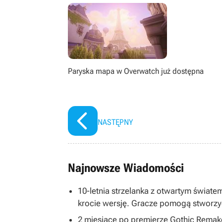
książek, seriali, filmów i komiksów.
Paryska mapa w Overwatch już dostępna
NASTĘPNY
Najnowsze Wiadomości
10-letnia strzelanka z otwartym światem
krocie wersję. Gracze pomogą stworzy
2 miesiące po premierze Gothic Remake