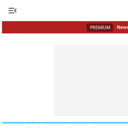

New
PREMIUM