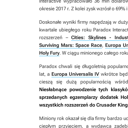
Interactive wypracowało 36 mln dolaró
okresie 2017 r. Z kolei zysk wzrósł o 69% 
Doskonałe wyniki firmy napędzają w duży
kwartale ubiegłego roku Paradox Interac
rozszerzeń –
Cities: Skylines - Indust
Surviving Mars: Space Race
,
Europa Un
Holy Fury
. W ciągu minionego całego ro
Paradox chwali się długoletnią popularn
lat, a
Europa Universalis IV
wkrótce będz
cieszą się dużą popularnością wśró
Niesłabnące powodzenie tych klasyków
sprzedanych egzemplarzy dodatek
Hol
wszystkich rozszerzeń do
Crusader Kings
Miniony rok okazał się dla firmy bardzo u
ciepłym przyjęciem, a wydawca zadebi