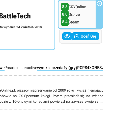

8.8
GRYOnline
BattleTech
8.0
Gracze
8.4
Steam
ta wydania:
24 kwietnia 2018


Oceń Grę
owe
Paradox Interactive
wyniki sprzedaży (gry)
PC
PS4
XONE
Switch
line.pl, piszący nieprzerwanie od 2009 roku i wciąż niemający
 zabawie na ZX Spectrum kolegi. Potem przesiadł się na własne
odzie z 16-bitowymi konsolami powierzył na zawsze swoje serce
ych produkcji, w tym zwłaszcza przygodówek, RPG-ów oraz gier z
ż pasjonat modów. Poza grami pożeracz fabuł w każdej postaci –