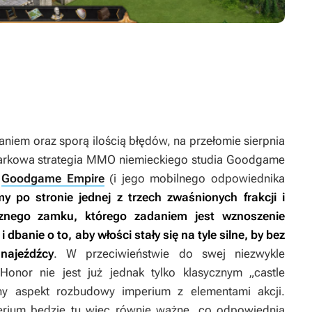
em oraz sporą ilością błędów, na przełomie sierpnia
darkowa strategia MMO niemieckiego studia Goodgame
o
Goodgame Empire
(i jego mobilnego odpowiednika
y po stronie jednej z trzech zwaśnionych frakcji i
znego zamku, którego zadaniem jest wznoszenie
dbanie o to, aby włości stały się na tyle silne, by bez
najeźdźcy
. W przeciwieństwie do swej niezwykle
 Honor
nie jest już jednak tylko klasycznym „castle
zny aspekt rozbudowy imperium z elementami akcji.
erium będzie tu więc równie ważne, co odpowiednia