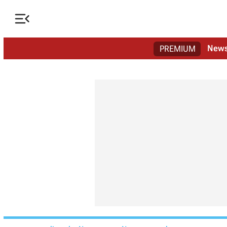

New
PREMIUM