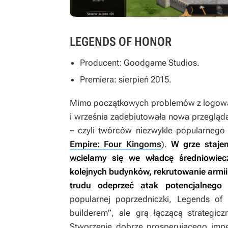
LEGENDS OF HONOR
Producent: Goodgame Studios.
Premiera: sierpień 2015.
Mimo początkowych problemów z logowani
i września zadebiutowała nowa przeglą
– czyli twórców niezwykle popularneg
Empire: Four Kingoms
).
W grze stajem
wcielamy się we władcę średniowiec
kolejnych budynków, rekrutowanie armii i 
trudu odeprzeć atak potencjalnego 
popularnej poprzedniczki,
Legends of
builderem”, ale grą łączącą strategic
Stworzenie dobrze prosperującego imp