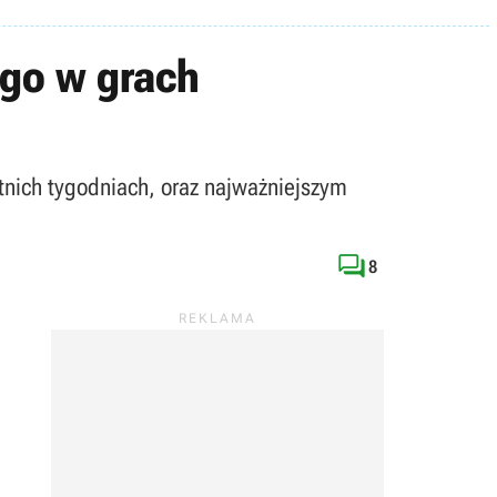
ego w grach
nich tygodniach, oraz najważniejszym

8