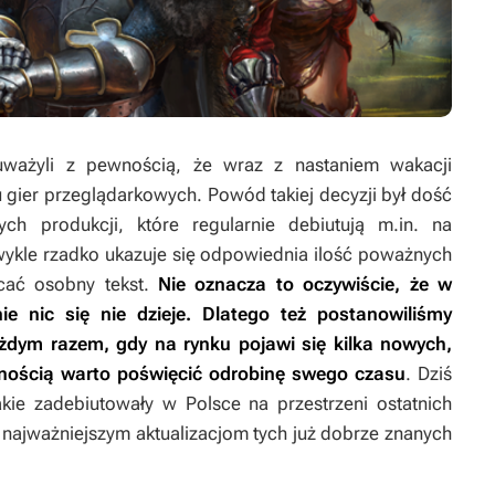
uważyli z pewnością, że wraz z nastaniem wakacji
 gier przeglądarkowych. Powód takiej decyzji był dość
ch produkcji, które regularnie debiutują m.in. na
wykle rzadko ukazuje się odpowiednia ilość poważnych
ęcać osobny tekst.
Nie oznacza to oczywiście, że w
ie nic się nie dzieje. Dlatego też postanowiliśmy
dym razem, gdy na rynku pojawi się kilka nowych,
wnością warto poświęcić odrobinę swego czasu
. Dziś
akie zadebiutowały w Polsce na przestrzeni ostatnich
e najważniejszym aktualizacjom tych już dobrze znanych