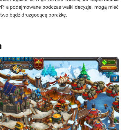
 PvP, a podejmowane podczas walki decyzje, mogą mieć
ęstwo bądź druzgocącą porażkę.
h