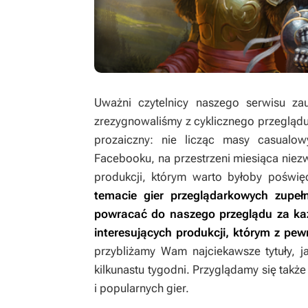
Uważni czytelnicy naszego serwisu za
zrezygnowaliśmy z cyklicznego przeglądu
prozaiczny: nie licząc masy casualowy
Facebooku, na przestrzeni miesiąca niez
produkcji, którym warto byłoby poświ
temacie gier przeglądarkowych zupełn
powracać do naszego przeglądu za każ
interesujących produkcji, którym z pe
przybliżamy Wam najciekawsze tytuły, j
kilkunastu tygodni. Przyglądamy się takż
i popularnych gier.