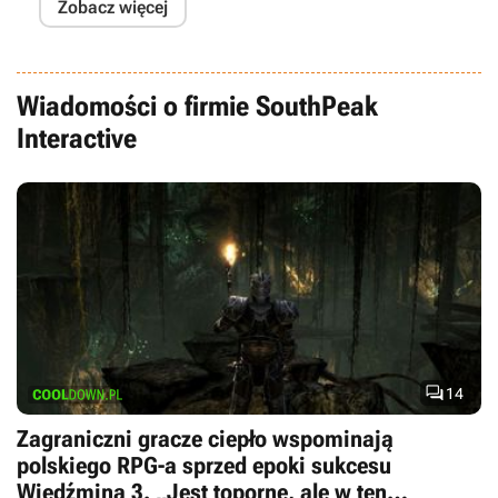
Zobacz więcej
Wiadomości o firmie SouthPeak
Interactive

14
Zagraniczni gracze ciepło wspominają
polskiego RPG-a sprzed epoki sukcesu
Wiedźmina 3. „Jest toporne, ale w ten