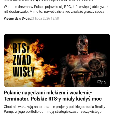
właściwy sposób”
W epoce drewna w Polsce pojawiło się RPG, które więcej obiecywało
niż dostarczało. Mimo to, nawet dziś łatwo znaleźć graczy spoza
naszego kraju, którzy ciepło wspominają dzieło Reality Pump.
Przemysław Dygas
21 lipca 2026 13:58

15
Polanie napędzani mlekiem i wcale-nie-
Terminator. Polskie RTS-y miały kiedyś moc
Choć nie wskazują na to ostatnie projekty polskiego studia Reality
Pump, w jego portfolio dominują strategie czasu rzeczywistego.