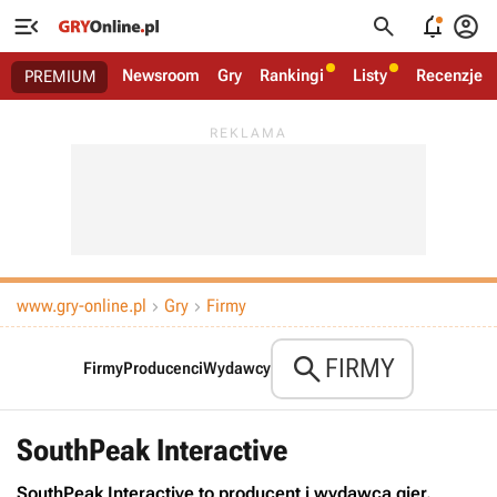




Newsroom
Gry
Rankingi
Listy
Recenzje
PREMIUM
www.gry-online.pl
Gry
Firmy



FIRMY
Firmy
Producenci
Wydawcy
SouthPeak Interactive
SouthPeak Interactive to producent i wydawca gier.