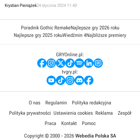
Sprawdźmy, jakie RTS-y dostarczyli krakowscy deweloperzy, którym
Krystian Pieniążek
24 stycznia 2024 11:40
zawdzięczamy rodzime wariacje na temat Warcrafta oraz
Command & Conquer.
Poradnik Gothic Remake
Najlepsze gry 2026 roku
Najlepsze gry 2025 roku
Wiedźmin 4
Najbliższe premiery
GRYOnline.pl:
tvgry.pl:
O nas
Regulamin
Polityka redakcyjna
Polityka prywatności
Ustawienia cookies
Reklama
Zespół
Praca
Kontakt
Pomoc
Copyright © 2000 -
2026
Webedia Polska SA