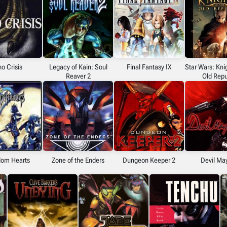
no Crisis
Legacy of Kain: Soul
Final Fantasy IX
Star Wars: Knig
Reaver 2
Old Repu
dom Hearts
Zone of the Enders
Dungeon Keeper 2
Devil Ma