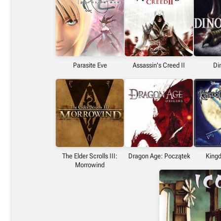
Embed (iframe)
X (Twitter)
Parasite Eve
Assassin's Creed II
Di
Link do grafiki poziomej
Link do grafiki pionowej
The Elder Scrolls III:
Dragon Age: Początek
King
Morrowind