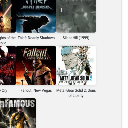
hts of the
Thief: Deadly Shadows
Silent Hill (1999)
blic
y Cry
Fallout: New Vegas
Metal Gear Solid 2: Sons
of Liberty