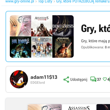
www.gry-online.pl
Top Listy
Gry, które POTRZEBUJĄ remake'u


Gry, k
Gry, które mają
Opublikowana:
8 
adam11$13



37
4
Udostępnij
EDGElord
Link bezpośredni