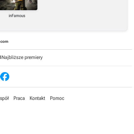
inFamous
.com
4
Najbliższe premiery
spół
Praca
Kontakt
Pomoc