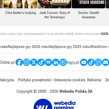
Clive Barker's Undying
Jade Cocoon: Story of
Tenchu: Stealth
the Tamamayu
Assassins
dane części gier wykorzystanych na tej stronie zostały dostarczone przez
IGDB
emake
Najlepsze gry 2026 roku
Najlepsze gry 2025 roku
Wiedźmin 
nline.pl:
tvgry.pl:
edakcyjna
Polityka prywatności
Ustawienia cookies
Reklama
Ze
Copyright © 2000 -
2026
Webedia Polska SA