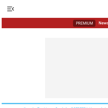

New
PREMIUM