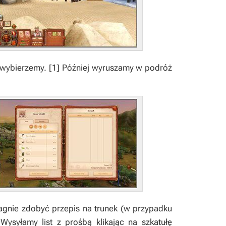
ę wybierzemy.
[1]
Później wyruszamy w podróż
gnie zdobyć przepis na trunek (w przypadku
syłamy list z prośbą klikając na szkatułę