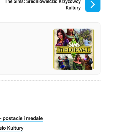

The Sims: Średniowiecze: Krzyżowcy
Kultury
- postacie i medale
eło Kultury