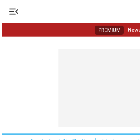

New
PREMIUM