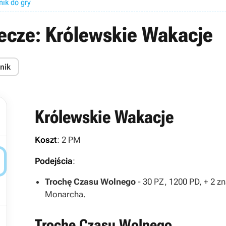
nik do gry
ecze: Królewskie Wakacje
nik
Królewskie Wakacje
Koszt
: 2 PM

Podejścia
:
Trochę Czasu Wolnego
- 30 PZ, 1200 PD, + 2 zn
Monarcha.

Trochę Czasu Wolnego