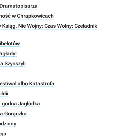
 Dramatopisarza
nność w Chrapkowicach
 Ksiąg, Nie Wojny; Czas Wolny; Czeladnik
Bibelotów
agłady!
a Szynszyli
estiwal albo Katastrofa
ldii
, godna Jagłódka
wa Gorączka
odzinny
cja