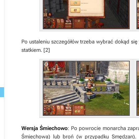
Po ustaleniu szczegółów trzeba wybrać dokąd si
statkiem.
[2]
Wersja Śmiechowo
: Po powrocie monarcha zapra
Śmiechowa) lub broń (w przypadku Smędzan). Wy