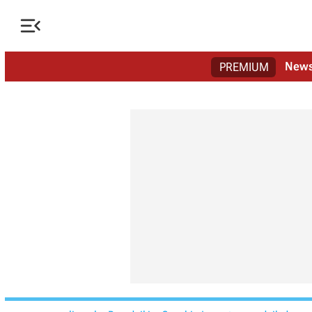

New
PREMIUM