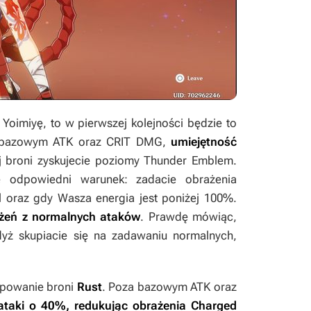
oimiyę, to w pierwszej kolejności będzie to
 bazowym ATK oraz CRIT DMG,
umiejętność
tej broni zyskujecie poziomy Thunder Emblem.
 odpowiedni warunek: zadacie obrażenia
ll oraz gdy Wasza energia jest poniżej 100%.
żeń z normalnych ataków
. Prawdę mówiąc,
gdyż skupiacie się na zadawaniu normalnych,
wipowanie broni
Rust
. Poza bazowym ATK oraz
taki o 40%, redukując obrażenia Charged