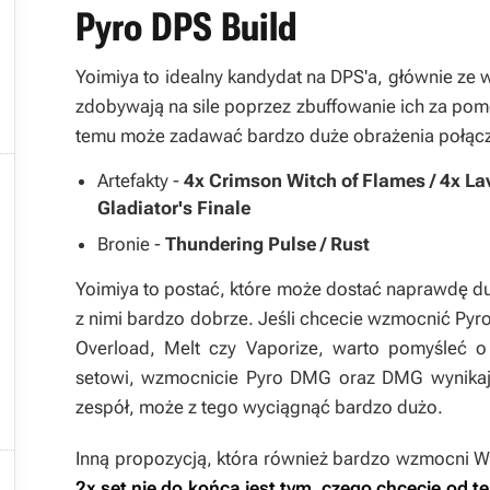
Pyro DPS Build
Yoimiya to idealny kandydat na DPS'a, głównie ze
zdobywają na sile poprzez zbuffowanie ich za pom
temu może zadawać bardzo duże obrażenia połącz

Artefakty -
4x Crimson Witch of Flames / 4x La
Gladiator's Finale
Bronie -
Thundering Pulse / Rust
Yoimiya to postać, które może dostać naprawdę du
z nimi bardzo dobrze. Jeśli chcecie wzmocnić Pyro
Overload, Melt czy Vaporize, warto pomyśleć 
setowi, wzmocnicie Pyro DMG oraz DMG wynikają
zespół, może z tego wyciągnąć bardzo dużo.
Inną propozycją, która również bardzo wzmocni W

2x set nie do końca jest tym, czego chcecie od t