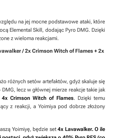
 względu na jej mocne podstawowe ataki, które
ocą Elemental Skill, dodając Pyro DMG. Dzięki
one z wieloma reakcjami.
vawalker / 2x Crimson Witch of Flames + 2x
żo różnych setów artefaktów, gdyż skaluje się
 DMG, lecz w głównej mierze reakcje takie jak
o
4x Crimson Witch of Flames
. Dzięki temu
cy z reakcji, a Yoimiya pod dobrze złożony
aszą Yoimiyę, będzie set
4x Lavawalker
. O ile
ej postaci, gdyż zwiększa o 40% Pyro RES (co