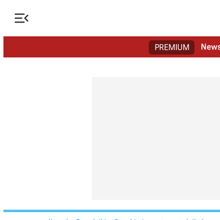

New
PREMIUM