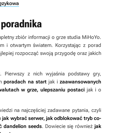
językowa
 poradnika
pletny zbiór informacji o grze studia MiHoYo.
im i otwartym światem. Korzystając z porad
jlepiej rozpocząć swoją przygodę oraz jakich
w. Pierwszy z nich wyjaśnia podstawy gry,
ch
poradach na start
jak i
zaawansowanych
alutach w grze, ulepszaniu postaci
jak i o
dzi na najczęściej zadawane pytania, czyli
m
jak wybrać serwer, jak odblokować tryb co-
źć dandelion seeds
. Dowiecie się również
jak