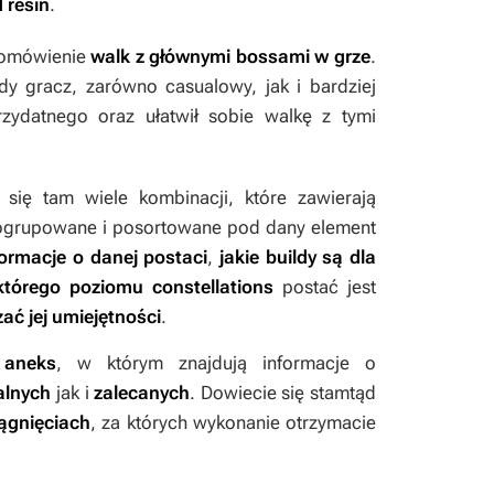
 resin
.
i omówienie
walk z głównymi bossami w grze
.
dy gracz, zarówno casualowy, jak i bardziej
ydatnego oraz ułatwił sobie walkę z tymi
e się tam wiele kombinacji, które zawierają
 pogrupowane i posortowane pod dany element
formacje o danej postaci
,
jakie buildy są dla
którego poziomu constellations
postać jest
zać jej umiejętności
.
t
aneks
, w którym znajdują informacje o
alnych
jak i
zalecanych
. Dowiecie się stamtąd
iągnięciach
, za których wykonanie otrzymacie