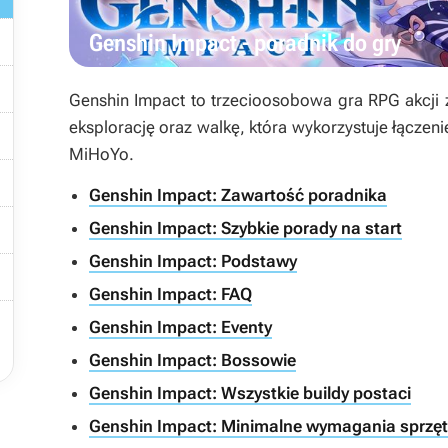

Genshin Impact - poradnik do gry

Genshin Impact
to trzecioosobowa gra RPG akcji z
eksplorację oraz walkę, która wykorzystuje łączen

MiHoYo.

Genshin Impact: Zawartość poradnika

Genshin Impact: Szybkie porady na start
Genshin Impact: Podstawy

Genshin Impact: FAQ

Genshin Impact: Eventy
Genshin Impact: Bossowie
Genshin Impact: Wszystkie buildy postaci
Genshin Impact: Minimalne wymagania sprzę