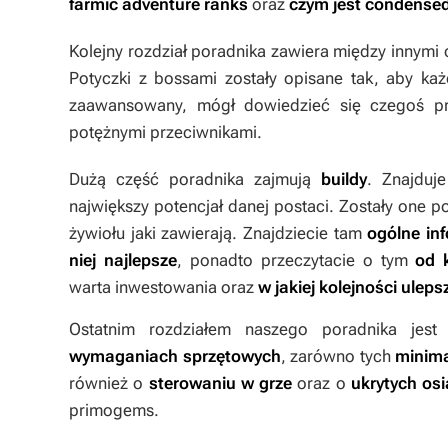
farmić adventure ranks
oraz
czym jest condensed
Kolejny rozdział poradnika zawiera między innym
Potyczki z bossami zostały opisane tak, aby każ
zaawansowany, mógł dowiedzieć się czegoś prz
potężnymi przeciwnikami.
Dużą część poradnika zajmują
buildy
. Znajduj
największy potencjał danej postaci. Zostały one
żywiołu jaki zawierają. Znajdziecie tam
ogólne in
niej najlepsze
, ponadto przeczytacie o tym
od 
warta inwestowania oraz
w jakiej kolejności uleps
Ostatnim rozdziałem naszego poradnika jes
wymaganiach sprzętowych
, zarówno tych
minim
również o
sterowaniu w grze
oraz o
ukrytych os
primogems.