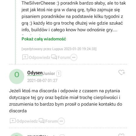
TheSilverCheese :) poradnik bardzo słaby, ale to tak
jest jak ktoś nie gra w daną grę, tylko zajmuje się
pisaniem poradników na podstawie kilku tygodni z
grą :) każdy kto gra trochę dłużej wie gdzie szukać
info, buildów i całego know how odnośnie gry.
Pozdrawiam
Pokaż całą wiadomość
[wyedytowany przez Luppus 2023-01-20 19:24:33]



Odpowiedz
Forum

Odysen
O
Junior
1
2021-08-07 01:27
Jeżeli ktoś ma discorda i odpowie z czasem na pytania
dotyczące tej gry oraz będzie miał trochę cierpliwości i
zrozumienia to bardzo bym prosił o podanie kontaktu do
discorda



Odpowiedz
Forum