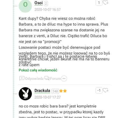

Osoi
1
O
2
2020-10-07 16:57
Kant dupy? Chyba nie wiesz co można robić
Barbara, a to że diluc ma hype to inna sprawa. Plus
Barbara ma zwiększona szanse na dostanie jej na
banerze z venti, a Diluc nie. Ciężko trafić Diluca bo
nie jest on na "promocji"
Losowanie postaci może być denerwujące pod
względem tego, że nie możesz losować na to co byś
Venti, Barbara i Fishcl są i te postacie łatwiej
konkretnie chciał, jeżeli akurat nie ma na to banneru
zdobyć
z rate upem
Pokaż całą wiadomość



Odpowiedz
Forum

Drackula
-1
248
2020-10-07 17:27
no co moze robic bara bara? jest kompletnie
zbedna, jest to postac, w przypadku ktorej kazdy
inny wybor bedzie lepszy. W tej grze liczy sie DPS,