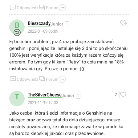



Odpowiedz
Forum

Bieszczady
B
Junior
1
😢
2022-01-09 06:09
Ej bo mam problem, już 4 raz proboje zainstalować
genshin i pomijając że instaluje się 2 dni to po skończeniu
100% jest weryfikacja która za każdym razem kończy się
errorem. Po tym gdy klikam "Retry" to cofa mnie na 18%
instalowania gry. Proszę o pomoc :(((



Odpowiedz
Forum

TheSilverCheese
2
T
Junior
1
2021-11-19 12:33
Jako osoba, która śledzi informacje o Genshinie na
bieżąco oraz ogrywa tytuł do dnia dzisiejszego, muszę
niestety powiedzieć, że informacje zawarte w poradniku
są bardzo kiepskiej jakości oraz przedawnione.