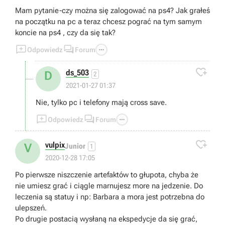
Mam pytanie-czy można się zalogować na ps4? Jak grałeś
na początku na pc a teraz chcesz pograć na tym samym
koncie na ps4 , czy da się tak?



Odpowiedz
Forum

ds_503
D
2
2021-01-27 01:37
Nie, tylko pc i telefony mają cross save.



Odpowiedz
Forum

vulpix
V
Junior
1
2020-12-28 17:05
Po pierwsze niszczenie artefaktów to głupota, chyba że
nie umiesz grać i ciągle marnujesz more na jedzenie. Do
leczenia są statuy i np: Barbara a mora jest potrzebna do
ulepszeń.
Po drugie postacią wysłaną na ekspedycje da się grać,