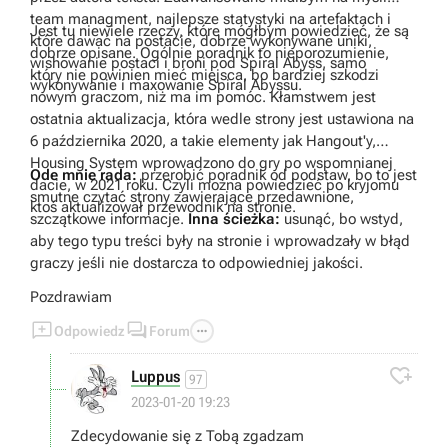
team managment, najlepsze statystyki na artefaktach i
Jest tu niewiele rzeczy, które mógłbym powiedzieć, że są
które dawać na postacie, dobrze wykonywane uniki,
dobrze opisane. Ogólnie poradnik to nieporozumienie,
wishowanie postaci i broni pod Spiral Abyss, samo
który nie powinien mieć miejsca, bo bardziej szkodzi
wykonywanie i maxowanie Spiral Abyssu.
nowym graczom, niż ma im pomóc. Kłamstwem jest
ostatnia aktualizacja, która wedle strony jest ustawiona na
6 października 2020, a takie elementy jak Hangout'y,
Housing System wprowadzono do gry po wspomnianej
Ode mnie rada:
przerobić poradnik od podstaw, bo to jest
dacie, w 2021 roku. Czyli można powiedzieć po kryjomu
smutne czytać strony zawierające przedawnione,
ktoś aktualizował przewodnik na stronie.
szczątkowe informacje.
Inna ścieżka:
usunąć, bo wstyd,
aby tego typu treści były na stronie i wprowadzały w błąd
graczy jeśli nie dostarcza to odpowiedniej jakości.
Pozdrawiam



Odpowiedz
Forum

Luppus
97
2023-01-20 19:23
Zdecydowanie się z Tobą zgadzam