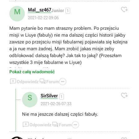

Mal__sz467
M
Junior
1
2021-02-22 09:06
Mam pytanie bo mam straszny problem. Po przejsciu
misji w Liuye (fabuly) nie ma dalszej części historii jakby
zawsze po przejsciu misji fabularnej pojawiała się kolejna
a ja nue mam żadnej. Mam zrobić jakas misje zeby
odblokować dalszą fabułę? Jak tak to jaką? (Przeszłam
wszystkie 3 mije fabularne w Liyue)
Dzięki za pomoc!!?
Pokaż całą wiadomość



Odpowiedz
Forum

SirSilver
S
1
2021-02-26 07:33
Nie ma jeszcze dalszej części fabuły.



Odpowiedz
Forum