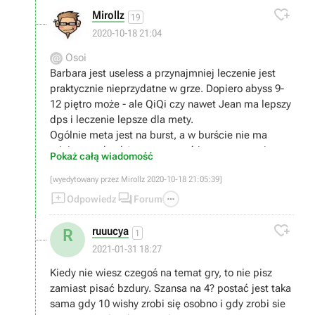

Mirollz
19
2020-10-18 21:04
Osoi
Barbara jest useless a przynajmniej leczenie jest
praktycznie nieprzydatne w grze. Dopiero abyss 9-
12 piętro może - ale QiQi czy nawet Jean ma lepszy
dps i leczenie lepsze dla mety.
Ogólnie meta jest na burst, a w burście nie ma
miejsca na heal (sporo wyzwań jest na czas, nie na
Pokaż całą wiadomość
wytrzymalość). Poza tym praktycznie 95% contentu
[wyedytowany przez Mirollz 2020-10-18 21:05:39]
jest na tyle łatwe, ze heal jest po prostu zbędny


przez większość czasu.

Odpowiedz
Forum
To że na filmiku ktoś robi duży dps na ognistej elitce

to nic nie znaczy :).
ruuucya
R
1
2021-01-31 18:27
Kiedy nie wiesz czegoś na temat gry, to nie pisz
zamiast pisać bzdury. Szansa na 4? postać jest taka
sama gdy 10 wishy zrobi się osobno i gdy zrobi sie