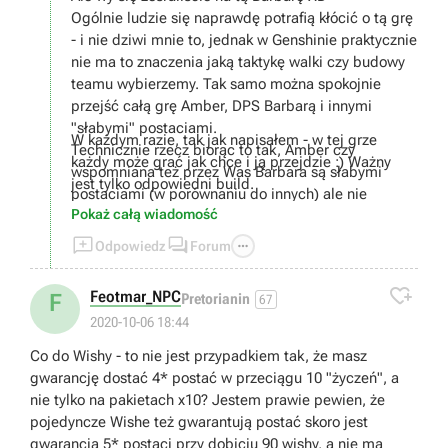
Ogólnie ludzie się naprawdę potrafią kłócić o tą grę
- i nie dziwi mnie to, jednak w Genshinie praktycznie
nie ma to znaczenia jaką taktykę walki czy budowy
teamu wybierzemy. Tak samo można spokojnie
przejść całą grę Amber, DPS Barbarą i innymi
"słabymi" postaciami.
W każdym razie, tak jak napisałem - w tej grze
Technicznie rzecz biorąc to tak, Amber czy
każdy może grać jak chce i ją przejdzie :) Ważny
wspomniana też przez Was Barbara są słabymi
jest tylko odpowiedni build.
postaciami (w porównaniu do innych) ale nie
Pokaż całą wiadomość
oznacza to że są całkowicie bezużyteczne. Mają
wady jak i zalety. Np. Barbara jest całkiem spoko



Odpowiedz
Forum
f2p postacią do dendro teamu :)
W temacie healowania.. cóż, moim zdaniem

Feotmar_NPC
F
Pretorianin
67
healowanie nie jest bezużyteczne, wręcz
2020-10-06 18:44
przeciwnie.
Swoje już w tej grze przeżyłem i nie raz taka postać
Co do Wishy - to nie jest przypadkiem tak, że masz
byłą koniecznością.
gwarancję dostać 4* postać w przeciągu 10 "życzeń", a
Teamy robiące tylko DMG też działają ale
nie tylko na pakietach x10? Jestem prawie pewien, że
powiedział bym że to bardziej na end game, no
pojedyncze Wishe też gwarantują postać skoro jest
chyba że ktoś jest absolutnym no lifem i w dodatku
gwarancja 5* postaci przy dobiciu 90 wishy, a nie ma