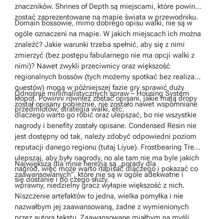
znaczników. Shrines of Depth są miejscami, które powinny
zostać zaprezentowane na mapie świata w przewodniku.
Domain bossowie, mimo dobrego opisu walki, nie są w
ogóle oznaczeni na mapie. W jakich miejscach ich można
znaleźć? Jakie warunki trzeba spełnić, aby się z nimi
zmierzyć (bez postępu fabularnego nie ma opcji walki z
nimi)? Nawet zwykli przeciwnicy oraz większość
regionalnych bossów (tych możemy spotkać bez realizacji
questów) mogą w późniejszej fazie gry sprawić duży
Odnośnie minimalistycznych spraw – Housing System
kłopot. Powinni również zostać opisani, jakie mają dropy
został opisany pobieżnie, nie zostało nawet wspomniane
przedmiotów, strategia walki, etc.
dlaczego warto go robić oraz ulepszać, bo nie wszystkie
nagrody i benefity zostały opisane. Condensed Resin nie
jest dostępny od tak, należy zdobyć odpowiedni poziom
reputacji danego regionu (tutaj Liyue). Frostbearing Tree –
ulepszaj, aby były nagrody, no ale tam nie ma byle jakich
Największą dla mnie herezją są „porady dla
nagród, więc może warto napisać dlaczego i pokazać co
zaawansowanych”, które nie są w ogóle adekwatne i
się dostanie i do czego służy.
wprawny, niedzielny gracz wyłapie większość z nich.
Niszczenie artefaktów to jedna, wielka pomyłka i nie
nazwałbym jej zaawansowaną, żadne z wymienionych
przez autora tekstu. Zaawansowane miałbym na myśli