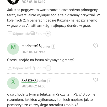
2023-05-10 13:19
Jak ktos pogrywa to warto zaczac oszczedzac primogeny
teraz, ewentualnie wykupic sobie te n dzienny przydzial. W
kolejnych 2ch banerach bedzie Kazuha- najlepszy anemo
w grze oraz Alhaitham - 2gi najlepszy dendro w grze.



Odpowiedz
Forum

marinette18
M
Junior
1
2023-04-13 09:47
Cześć, znajdę na forum aktywnych graczy?



Odpowiedz
Forum

XxAszexX
X
Junior
1
2023-02-02 14:06
o co chodzi z tymi artefaktami x2 czy tam x3, x10 bo nie
rozumiem, jak ktos wytlumaczy to niech napisze jak to
pomnożyc ze ze zwyklego artefaktu zrobic x2