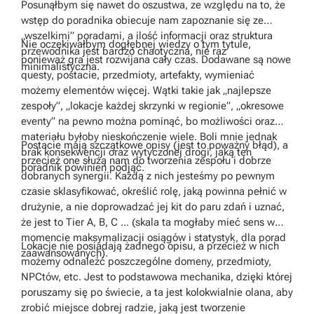
Posunąłbym się nawet do oszustwa, ze względu na to, że
wstęp do poradnika obiecuje nam zapoznanie się ze
„wszelkimi” poradami, a ilość informacji oraz struktura
Nie oczekiwałbym dogłębnej wiedzy o tym tytule,
przewodnika jest bardzo chaotyczna, nie raz
ponieważ gra jest rozwijana cały czas. Dodawane są nowe
minimalistyczna.
questy, postacie, przedmioty, artefakty, wymieniać
możemy elementów więcej. Wątki takie jak „najlepsze
zespoły”, „lokacje każdej skrzynki w regionie”, „okresowe
eventy” na pewno można pominąć, bo możliwości oraz
materiału byłoby nieskończenie wiele. Boli mnie jednak
Postacie mają szczątkowe opisy (jest to poważny błąd), a
brak konsekwencji oraz wytyczonej drogi, jaką ten
przecież one służą nam do tworzenia zespołu i dobrze
poradnik powinien podjąć.
dobranych synergii. Każdą z nich jesteśmy po pewnym
czasie sklasyfikować, określić rolę, jaką powinna pełnić w
drużynie, a nie doprowadzać jej kit do paru zdań i uznać,
że jest to Tier A, B, C ... (skala ta mogłaby mieć sens w
momencie maksymalizacji osiągów i statystyk, dla porad
Lokacje nie posiadają żadnego opisu, a przecież w nich
zaawansowanych).
możemy odnaleźć poszczególne domeny, przedmioty,
NPCtów, etc. Jest to podstawowa mechanika, dzięki której
poruszamy się po świecie, a ta jest kolokwialnie olana, aby
zrobić miejsce dobrej radzie, jaką jest tworzenie