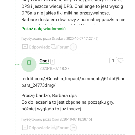
DPS i jeszcze wiecej DPS. Challenge to jest wyscig
DPSa a nie jakies fiki miki na przezywalnosc.
Barbare dostalem dwa razy z normalnej paczki a nie
promocyjnej wiec nie wciskaj kitow ;)
Pokaż całą wiadomość
[wyedytowany przez Drackula 2020-10-07 17:27:45]



Odpowiedz
Forum

Osoi
1
O
2
2020-10-07 18:27
reddit.com/r/Genshin_Impact/comments/j61db0/bar
bara_24773dmg/
Proszę bardzo, Barbara dps
Co do leczenia to jest zbędne na początku gry,
później wygląda to już inaczej
[wyedytowany przez Osoi 2020-10-07 18:28:15]



Odpowiedz
Forum