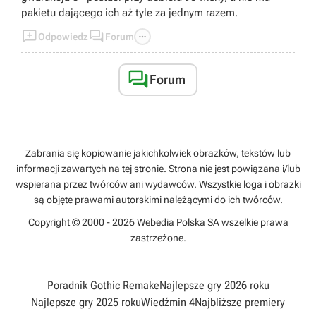
ma super szczęście do artefaktów oraz wishowania.
pakietu dającego ich aż tyle za jednym razem.
Obecnie najbardziej popularne jest używanie tarczy



Odpowiedz
Forum
jako ratunku w kiepskich sytuacjach.
Samych DPS i sub-dps używa sięraczej na end
game.

Forum
Zabrania się kopiowanie jakichkolwiek obrazków, tekstów lub
informacji zawartych na tej stronie. Strona nie jest powiązana i/lub
wspierana przez twórców ani wydawców. Wszystkie loga i obrazki
są objęte prawami autorskimi należącymi do ich twórców.
Copyright © 2000 - 2026 Webedia Polska SA wszelkie prawa
zastrzeżone.
Poradnik Gothic Remake
Najlepsze gry 2026 roku
Najlepsze gry 2025 roku
Wiedźmin 4
Najbliższe premiery