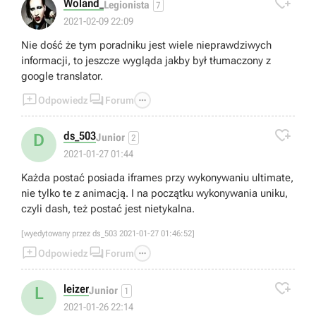

Woland_
Legionista
7
2021-02-09 22:09
Nie dość że tym poradniku jest wiele nieprawdziwych
informacji, to jeszcze wygląda jakby był tłumaczony z
google translator.



Odpowiedz
Forum

ds_503
D
Junior
2
2021-01-27 01:44
Każda postać posiada iframes przy wykonywaniu ultimate,
nie tylko te z animacją. I na początku wykonywania uniku,
czyli dash, też postać jest nietykalna.
[wyedytowany przez ds_503 2021-01-27 01:46:52]



Odpowiedz
Forum

leizer
L
Junior
1
2021-01-26 22:14