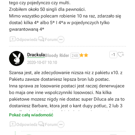
tego czy pojedynczo czy multi.
Zrobiłem około 50 singli dla pewności.
Mimo wszystko polecam robienie 10 na raz, zdarzało się
dostać kilka 4* albo 5* I 4*a w pojedynczych tylko
gwarantowaną 4*



Odpowiedz
Forum

Drackula
-1
Bloody Rider
248
2020-10-07 10:10
Szansa jest, ale zdecydowanie nizsza niz z pakietu x10. z
Pakietu zawsze dostaniesz lepsza bron lub postac.
Inna sprawa ze losowanie postaci jest raczej denerwujace
bo maja one inne wspolczynniki losowosci. Na kilka
pakietowe mozesz nigdy nie dostac super Diluca ale za to
dostaniesz Barbare, ktora jest o kant dupy potluc, 2 lub 3
razy. Tym bardziej ze jest 24 dodatkowych postaci.
Pokaż całą wiadomość



Odpowiedz
Forum