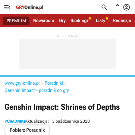




Newsroom
Gry
Rankingi
Listy
Recenzje
PREMIUM
www.gry-online.pl
Poradniki


Genshin Impact - poradnik do gry
Genshin Impact: Shrines of Depths
PORADNIKI
Aktualizacja:
13 października 2020
Pobierz Poradnik