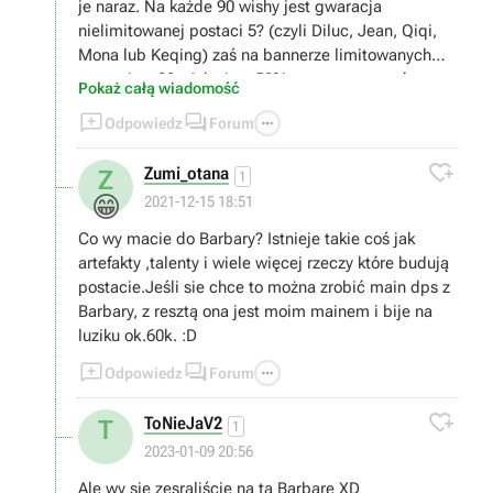
je naraz. Na każde 90 wishy jest gwaracja
nielimitowanej postaci 5? (czyli Diluc, Jean, Qiqi,
Mona lub Keqing) zaś na bannerze limitowanych
postaci za 90 wishy jest 50% szans na postać
Pokaż całą wiadomość
limitowaną i 50% na jedną z nielimitowanych. Na



Odpowiedz
Forum
180 wishy na bannerze limitowanym jest 100%
szansy trafienia postaci limitowanej. Losowanie

Zumi_otana
Z
postsci w genshin to prosty mechanizm gacha i to w
1
jakim miejscu lub w jaki sposób robi się wishe nic
😁
2021-12-15 18:51
nie zmienia
Co wy macie do Barbary? Istnieje takie coś jak
artefakty ,talenty i wiele więcej rzeczy które budują
postacie.Jeśli sie chce to można zrobić main dps z
Barbary, z resztą ona jest moim mainem i bije na
luziku ok.60k. :D



Odpowiedz
Forum

ToNieJaV2
T
1
2023-01-09 20:56
Ale wy się zesraliście na tą Barbarę XD