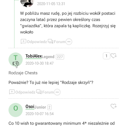
jak mi się znudzi latanie bez celu wezmę się za nie xd
2020-11-05 13:31
Co do postaci, ja gram swoimi ulubionymi, nie ważne czy
są dobrzy w walce czy nie, moją sprawiać przyjemność w
W pobliżu masz rudę, po jej rozbiciu wokół postaci
rozgrywce, to ja mam być przekoxszony w grze a nie oni
zaczyna latać przez pewien określony czas
xd
"gwiazdka", która zapala tą kapliczkę. Rozejrzyj się
wokoło



Odpowiedz
Forum

TobiAlex
1
T
Legend
227
👎
2020-10-30 18:47
Rodzaje Chests
Poważnie? To już nie lepiej "Rodzaje skrzyń"?



Odpowiedz
Forum

Osoi
O
Junior
2
2020-10-07 16:54
Co 10 wish to gwarantowany minimum 4* niezależnie od