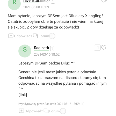

ravenstar
R
Junior
1
2021-03-08 10:09
Mam pytanie, lepszym DPSem jest Diluc czy Xiangling?
Ostatnio zdobyłam obie te postacie i nie wiem na której
się skupić. Z góry dziękuję za odpowiedź!



Odpowiedz
Forum

Saelneth
-1
S
1
2021-03-16 18:52
Lepszym DPSem będzie Diluc ^^
Generalnie jeśli masz jakieś pytania odnośnie
Genshina to zapraszam na discord staramy się tam
odpowiadać na wszystkie pytania i pomagać innym
^^
[link]
[wyedytowany przez Saelneth 2021-03-16 18:56:11]



Odpowiedz
Forum