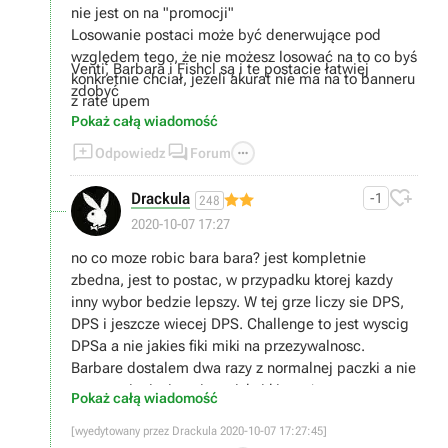
nie jest on na "promocji"
Losowanie postaci może być denerwujące pod
względem tego, że nie możesz losować na to co byś
Venti, Barbara i Fishcl są i te postacie łatwiej
konkretnie chciał, jeżeli akurat nie ma na to banneru
zdobyć
z rate upem
Pokaż całą wiadomość



Odpowiedz
Forum

Drackula
-1
248
2020-10-07 17:27
no co moze robic bara bara? jest kompletnie
zbedna, jest to postac, w przypadku ktorej kazdy
inny wybor bedzie lepszy. W tej grze liczy sie DPS,
DPS i jeszcze wiecej DPS. Challenge to jest wyscig
DPSa a nie jakies fiki miki na przezywalnosc.
Barbare dostalem dwa razy z normalnej paczki a nie
promocyjnej wiec nie wciskaj kitow ;)
Pokaż całą wiadomość
[wyedytowany przez Drackula 2020-10-07 17:27:45]