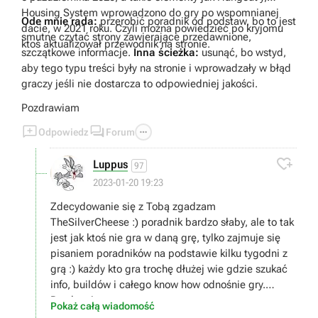
Housing System wprowadzono do gry po wspomnianej
Ode mnie rada:
przerobić poradnik od podstaw, bo to jest
dacie, w 2021 roku. Czyli można powiedzieć po kryjomu
smutne czytać strony zawierające przedawnione,
ktoś aktualizował przewodnik na stronie.
szczątkowe informacje.
Inna ścieżka:
usunąć, bo wstyd,
aby tego typu treści były na stronie i wprowadzały w błąd
graczy jeśli nie dostarcza to odpowiedniej jakości.
Pozdrawiam



Odpowiedz
Forum

Luppus
97
2023-01-20 19:23
Zdecydowanie się z Tobą zgadzam
TheSilverCheese :) poradnik bardzo słaby, ale to tak
jest jak ktoś nie gra w daną grę, tylko zajmuje się
pisaniem poradników na podstawie kilku tygodni z
grą :) każdy kto gra trochę dłużej wie gdzie szukać
info, buildów i całego know how odnośnie gry.
Pozdrawiam
Pokaż całą wiadomość