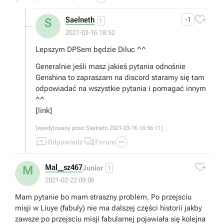

Saelneth
-1
S
1
2021-03-16 18:52
Lepszym DPSem będzie Diluc ^^
Generalnie jeśli masz jakieś pytania odnośnie
Genshina to zapraszam na discord staramy się tam
odpowiadać na wszystkie pytania i pomagać innym
^^
[link]
[wyedytowany przez Saelneth 2021-03-16 18:56:11]



Odpowiedz
Forum

Mal__sz467
M
Junior
1
2021-02-22 09:06
Mam pytanie bo mam straszny problem. Po przejsciu
misji w Liuye (fabuly) nie ma dalszej części historii jakby
zawsze po przejsciu misji fabularnej pojawiała się kolejna