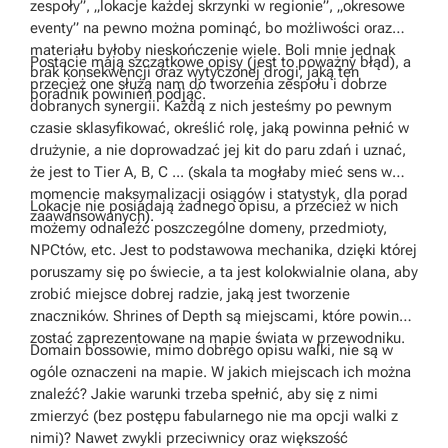
zespoły”, „lokacje każdej skrzynki w regionie”, „okresowe
eventy” na pewno można pominąć, bo możliwości oraz
materiału byłoby nieskończenie wiele. Boli mnie jednak
Postacie mają szczątkowe opisy (jest to poważny błąd), a
brak konsekwencji oraz wytyczonej drogi, jaką ten
przecież one służą nam do tworzenia zespołu i dobrze
poradnik powinien podjąć.
dobranych synergii. Każdą z nich jesteśmy po pewnym
czasie sklasyfikować, określić rolę, jaką powinna pełnić w
drużynie, a nie doprowadzać jej kit do paru zdań i uznać,
że jest to Tier A, B, C ... (skala ta mogłaby mieć sens w
momencie maksymalizacji osiągów i statystyk, dla porad
Lokacje nie posiadają żadnego opisu, a przecież w nich
zaawansowanych).
możemy odnaleźć poszczególne domeny, przedmioty,
NPCtów, etc. Jest to podstawowa mechanika, dzięki której
poruszamy się po świecie, a ta jest kolokwialnie olana, aby
zrobić miejsce dobrej radzie, jaką jest tworzenie
znaczników. Shrines of Depth są miejscami, które powinny
zostać zaprezentowane na mapie świata w przewodniku.
Domain bossowie, mimo dobrego opisu walki, nie są w
ogóle oznaczeni na mapie. W jakich miejscach ich można
znaleźć? Jakie warunki trzeba spełnić, aby się z nimi
zmierzyć (bez postępu fabularnego nie ma opcji walki z
nimi)? Nawet zwykli przeciwnicy oraz większość