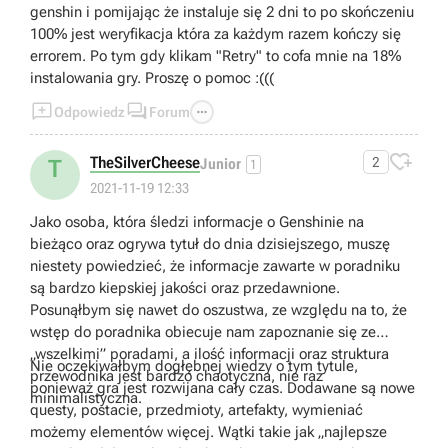
genshin i pomijając że instaluje się 2 dni to po skończeniu
100% jest weryfikacja która za każdym razem kończy się
errorem. Po tym gdy klikam "Retry" to cofa mnie na 18%
instalowania gry. Proszę o pomoc :(((



Odpowiedz
Forum

TheSilverCheese
2
T
Junior
1
2021-11-19 12:33
Jako osoba, która śledzi informacje o Genshinie na
bieżąco oraz ogrywa tytuł do dnia dzisiejszego, muszę
niestety powiedzieć, że informacje zawarte w poradniku
są bardzo kiepskiej jakości oraz przedawnione.
Posunąłbym się nawet do oszustwa, ze względu na to, że
wstęp do poradnika obiecuje nam zapoznanie się ze
„wszelkimi” poradami, a ilość informacji oraz struktura
Nie oczekiwałbym dogłębnej wiedzy o tym tytule,
przewodnika jest bardzo chaotyczna, nie raz
ponieważ gra jest rozwijana cały czas. Dodawane są nowe
minimalistyczna.
questy, postacie, przedmioty, artefakty, wymieniać
możemy elementów więcej. Wątki takie jak „najlepsze