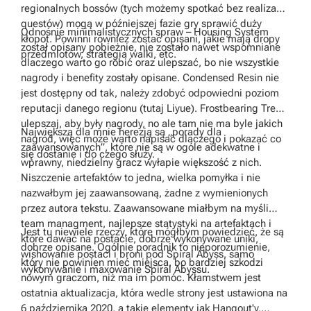
regionalnych bossów (tych możemy spotkać bez realizacji
questów) mogą w późniejszej fazie gry sprawić duży
Odnośnie minimalistycznych spraw – Housing System
kłopot. Powinni również zostać opisani, jakie mają dropy
został opisany pobieżnie, nie zostało nawet wspomniane
przedmiotów, strategia walki, etc.
dlaczego warto go robić oraz ulepszać, bo nie wszystkie
nagrody i benefity zostały opisane. Condensed Resin nie
jest dostępny od tak, należy zdobyć odpowiedni poziom
reputacji danego regionu (tutaj Liyue). Frostbearing Tree –
ulepszaj, aby były nagrody, no ale tam nie ma byle jakich
Największą dla mnie herezją są „porady dla
nagród, więc może warto napisać dlaczego i pokazać co
zaawansowanych”, które nie są w ogóle adekwatne i
się dostanie i do czego służy.
wprawny, niedzielny gracz wyłapie większość z nich.
Niszczenie artefaktów to jedna, wielka pomyłka i nie
nazwałbym jej zaawansowaną, żadne z wymienionych
przez autora tekstu. Zaawansowane miałbym na myśli
team managment, najlepsze statystyki na artefaktach i
Jest tu niewiele rzeczy, które mógłbym powiedzieć, że są
które dawać na postacie, dobrze wykonywane uniki,
dobrze opisane. Ogólnie poradnik to nieporozumienie,
wishowanie postaci i broni pod Spiral Abyss, samo
który nie powinien mieć miejsca, bo bardziej szkodzi
wykonywanie i maxowanie Spiral Abyssu.
nowym graczom, niż ma im pomóc. Kłamstwem jest
ostatnia aktualizacja, która wedle strony jest ustawiona na
6 października 2020, a takie elementy jak Hangout'y,