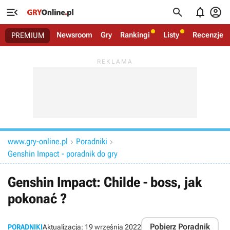




Newsroom
Gry
Rankingi
Listy
Recenzje
PREMIUM
www.gry-online.pl
Poradniki


Genshin Impact - poradnik do gry
Genshin Impact: Childe - boss, jak
pokonać ?
Pobierz Poradnik
PORADNIKI
Aktualizacja:
19 września 2022