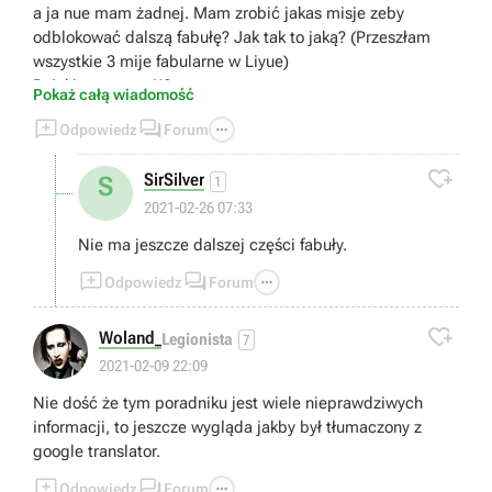
a ja nue mam żadnej. Mam zrobić jakas misje zeby
odblokować dalszą fabułę? Jak tak to jaką? (Przeszłam
wszystkie 3 mije fabularne w Liyue)
Dzięki za pomoc!!?
Pokaż całą wiadomość



Odpowiedz
Forum

SirSilver
S
1
2021-02-26 07:33
Nie ma jeszcze dalszej części fabuły.



Odpowiedz
Forum

Woland_
Legionista
7
2021-02-09 22:09
Nie dość że tym poradniku jest wiele nieprawdziwych
informacji, to jeszcze wygląda jakby był tłumaczony z
google translator.



Odpowiedz
Forum