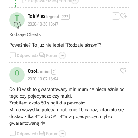



Odpowiedz
Forum

TobiAlex
1
T
Legend
227
👎
2020-10-30 18:47
Rodzaje Chests
Poważnie? To już nie lepiej "Rodzaje skrzyń"?



Odpowiedz
Forum

Osoi
O
Junior
2
2020-10-07 16:54
Co 10 wish to gwarantowany minimum 4* niezależnie od
tego czy pojedynczo czy multi.
Zrobiłem około 50 singli dla pewności.
Mimo wszystko polecam robienie 10 na raz, zdarzało się
dostać kilka 4* albo 5* I 4*a w pojedynczych tylko
gwarantowaną 4*



Odpowiedz
Forum