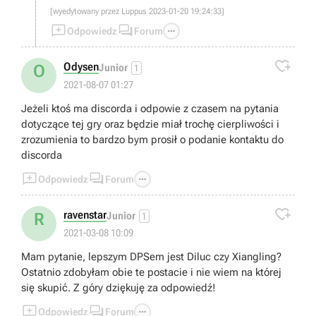
[wyedytowany przez Luppus 2023-01-20 19:24:33]



Odpowiedz
Forum

Odysen
O
Junior
1
2021-08-07 01:27
Jeżeli ktoś ma discorda i odpowie z czasem na pytania
dotyczące tej gry oraz będzie miał trochę cierpliwości i
zrozumienia to bardzo bym prosił o podanie kontaktu do
discorda



Odpowiedz
Forum

ravenstar
R
Junior
1
2021-03-08 10:09
Mam pytanie, lepszym DPSem jest Diluc czy Xiangling?
Ostatnio zdobyłam obie te postacie i nie wiem na której
się skupić. Z góry dziękuję za odpowiedź!



Odpowiedz
Forum