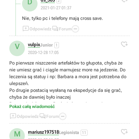
D
2
2021-01-27 01:37
Nie, tylko pc i telefony mają cross save.



Odpowiedz
Forum

vulpix
V
Junior
1
2020-12-28 17:05
Po pierwsze niszczenie artefaktów to głupota, chyba że
nie umiesz grać i ciągle marnujesz more na jedzenie. Do
leczenia są statuy i np: Barbara a mora jest potrzebna do
ulepszeń.
Po drugie postacią wysłaną na ekspedycje da się grać,
chyba że dawniej było inaczej
Po trzecie Adventure Rank nie łączy się z poziomem, to
Pokaż całą wiadomość
dlaczego ciągle wyskakuje mi abym podniósł Adventure



Odpowiedz
Forum
Rank abym mógł podnieść poziom broni,postaci itd
Po czwarte w Spiral Abyss da się leczyć jedzeniem

Po piąte na stronie z Shrines of Depths podobno jest
mariusz197518
M
Legionista
11
napisane gdzie je znaleźć ???