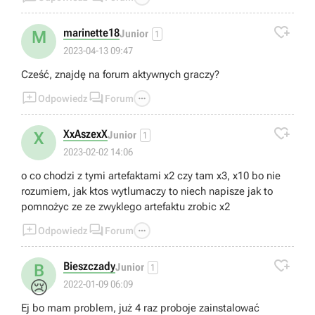

marinette18
M
Junior
1
2023-04-13 09:47
Cześć, znajdę na forum aktywnych graczy?



Odpowiedz
Forum

XxAszexX
X
Junior
1
2023-02-02 14:06
o co chodzi z tymi artefaktami x2 czy tam x3, x10 bo nie
rozumiem, jak ktos wytlumaczy to niech napisze jak to
pomnożyc ze ze zwyklego artefaktu zrobic x2



Odpowiedz
Forum

Bieszczady
B
Junior
1
😢
2022-01-09 06:09
Ej bo mam problem, już 4 raz proboje zainstalować