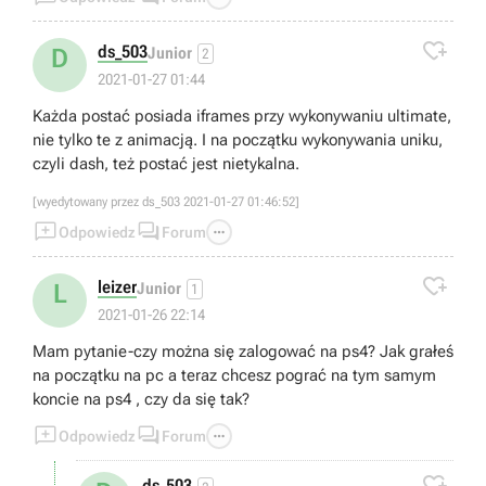

ds_503
D
Junior
2
2021-01-27 01:44
Każda postać posiada iframes przy wykonywaniu ultimate,
nie tylko te z animacją. I na początku wykonywania uniku,
czyli dash, też postać jest nietykalna.
[wyedytowany przez ds_503 2021-01-27 01:46:52]



Odpowiedz
Forum

leizer
L
Junior
1
2021-01-26 22:14
Mam pytanie-czy można się zalogować na ps4? Jak grałeś
na początku na pc a teraz chcesz pograć na tym samym
koncie na ps4 , czy da się tak?



Odpowiedz
Forum

ds_503