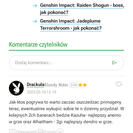
Genshin Impact: Raiden Shogun - boss,
jak pokonać?
Genshin Impact: Jadeplume
Terrorshroom - jak pokonać?
Komentarze czytelników

Dodaj komentarz...

Drackula
Bloody Rider
248
2023-05-10 13:19
Jak ktos pogrywa to warto zaczac oszczedzac primogeny
teraz, ewentualnie wykupic sobie te n dzienny przydzial. W
kolejnych 2ch banerach bedzie Kazuha- najlepszy anemo
w grze oraz Alhaitham - 2gi najlepszy dendro w grze.



Odpowiedz
Forum