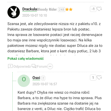

Drackula
-1
Bloody Rider
248
2020-10-07 10:10
Szansa jest, ale zdecydowanie nizsza niz z pakietu x10. z
Pakietu zawsze dostaniesz lepsza bron lub postac.
Inna sprawa ze losowanie postaci jest raczej denerwujace
bo maja one inne wspolczynniki losowosci. Na kilka
pakietowe mozesz nigdy nie dostac super Diluca ale za to
dostaniesz Barbare, ktora jest o kant dupy potluc, 2 lub 3
razy. Tym bardziej ze jest 24 dodatkowych postaci.
Pokaż całą wiadomość



Odpowiedz
Forum

Osoi
1
O
2
2020-10-07 16:57
Kant dupy? Chyba nie wiesz co można robić
Barbara, a to że diluc ma hype to inna sprawa. Plus
Barbara ma zwiększona szanse na dostanie jej na
banerze z venti, a Diluc nie. Ciężko trafić Diluca bo