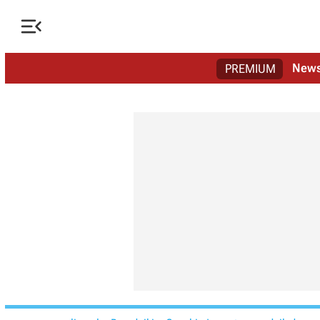

New
PREMIUM