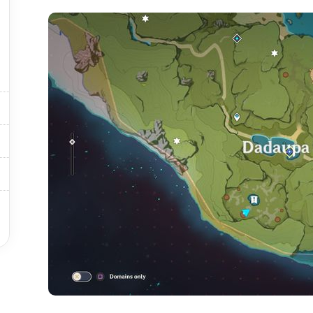



