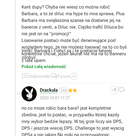
Kant dupy? Chyba nie wiesz co można robić
Barbara, a to że diluc ma hype to inna sprawa. Plus
Barbara ma zwiększona szanse na dostanie jej na
banerze z venti, a Diluc nie. Ciężko trafić Diluca bo
nie jest on na "promocji"
Losowanie postaci może być denerwujące pod
względem tego, że nie możesz losować na to co byś
Venti, Barbara i Fishcl są i te postacie łatwiej
konkretnie chciał, jeżeli akurat nie ma na to banneru
zdobyć
z rate upem
Pokaż całą wiadomość



Odpowiedz
Forum

Drackula
-1
248
2020-10-07 17:27
no co moze robic bara bara? jest kompletnie
zbedna, jest to postac, w przypadku ktorej kazdy
inny wybor bedzie lepszy. W tej grze liczy sie DPS,
DPS i jeszcze wiecej DPS. Challenge to jest wyscig
DPSa a nie jakies fiki miki na przezywalnosc.