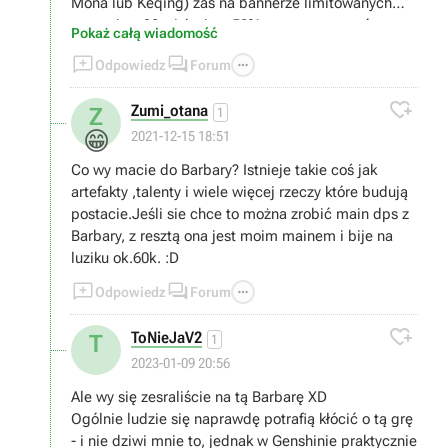
Mona lub Keqing) zaś na bannerze limitowanych
postaci za 90 wishy jest 50% szans na postać
Pokaż całą wiadomość
limitowaną i 50% na jedną z nielimitowanych. Na



Odpowiedz
Forum
180 wishy na bannerze limitowanym jest 100%
szansy trafienia postaci limitowanej. Losowanie

Zumi_otana
Z
postsci w genshin to prosty mechanizm gacha i to w
1
jakim miejscu lub w jaki sposób robi się wishe nic
😁
2021-12-15 18:51
nie zmienia
Co wy macie do Barbary? Istnieje takie coś jak
artefakty ,talenty i wiele więcej rzeczy które budują
postacie.Jeśli sie chce to można zrobić main dps z
Barbary, z resztą ona jest moim mainem i bije na
luziku ok.60k. :D



Odpowiedz
Forum

ToNieJaV2
T
1
2023-01-09 20:56
Ale wy się zesraliście na tą Barbarę XD
Ogólnie ludzie się naprawdę potrafią kłócić o tą grę
- i nie dziwi mnie to, jednak w Genshinie praktycznie