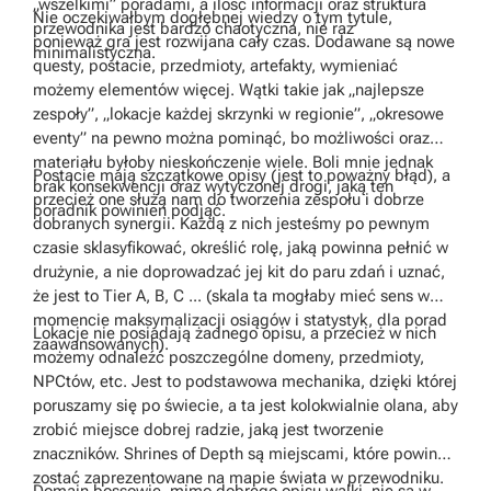
„wszelkimi” poradami, a ilość informacji oraz struktura
Nie oczekiwałbym dogłębnej wiedzy o tym tytule,
przewodnika jest bardzo chaotyczna, nie raz
ponieważ gra jest rozwijana cały czas. Dodawane są nowe
minimalistyczna.
questy, postacie, przedmioty, artefakty, wymieniać
możemy elementów więcej. Wątki takie jak „najlepsze
zespoły”, „lokacje każdej skrzynki w regionie”, „okresowe
eventy” na pewno można pominąć, bo możliwości oraz
materiału byłoby nieskończenie wiele. Boli mnie jednak
Postacie mają szczątkowe opisy (jest to poważny błąd), a
brak konsekwencji oraz wytyczonej drogi, jaką ten
przecież one służą nam do tworzenia zespołu i dobrze
poradnik powinien podjąć.
dobranych synergii. Każdą z nich jesteśmy po pewnym
czasie sklasyfikować, określić rolę, jaką powinna pełnić w
drużynie, a nie doprowadzać jej kit do paru zdań i uznać,
że jest to Tier A, B, C ... (skala ta mogłaby mieć sens w
momencie maksymalizacji osiągów i statystyk, dla porad
Lokacje nie posiadają żadnego opisu, a przecież w nich
zaawansowanych).
możemy odnaleźć poszczególne domeny, przedmioty,
NPCtów, etc. Jest to podstawowa mechanika, dzięki której
poruszamy się po świecie, a ta jest kolokwialnie olana, aby
zrobić miejsce dobrej radzie, jaką jest tworzenie
znaczników. Shrines of Depth są miejscami, które powinny
zostać zaprezentowane na mapie świata w przewodniku.
Domain bossowie, mimo dobrego opisu walki, nie są w