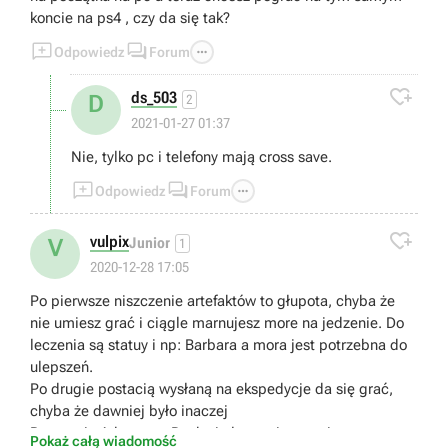
koncie na ps4 , czy da się tak?



Odpowiedz
Forum

ds_503
D
2
2021-01-27 01:37
Nie, tylko pc i telefony mają cross save.



Odpowiedz
Forum

vulpix
V
Junior
1
2020-12-28 17:05
Po pierwsze niszczenie artefaktów to głupota, chyba że
nie umiesz grać i ciągle marnujesz more na jedzenie. Do
leczenia są statuy i np: Barbara a mora jest potrzebna do
ulepszeń.
Po drugie postacią wysłaną na ekspedycje da się grać,
chyba że dawniej było inaczej
Po trzecie Adventure Rank nie łączy się z poziomem, to
Pokaż całą wiadomość