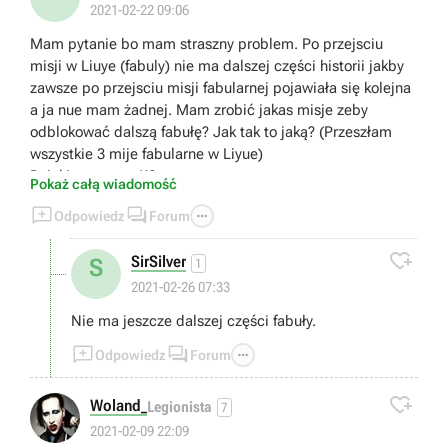
2021-02-22 09:06
Mam pytanie bo mam straszny problem. Po przejsciu
misji w Liuye (fabuly) nie ma dalszej części historii jakby
zawsze po przejsciu misji fabularnej pojawiała się kolejna
a ja nue mam żadnej. Mam zrobić jakas misje zeby
odblokować dalszą fabułę? Jak tak to jaką? (Przeszłam
wszystkie 3 mije fabularne w Liyue)
Dzięki za pomoc!!?
Pokaż całą wiadomość



Odpowiedz
Forum

SirSilver
S
1
2021-02-26 07:33
Nie ma jeszcze dalszej części fabuły.



Odpowiedz
Forum

Woland_
Legionista
7
2021-02-09 22:09