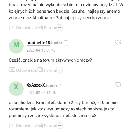
teraz, ewentualnie wykupic sobie te n dzienny przydzial. W
kolejnych 2ch banerach bedzie Kazuha- najlepszy anemo
w grze oraz Alhaitham - 2gi najlepszy dendro w grze.



Odpowiedz
Forum

marinette18
M
Junior
1
2023-04-13 09:47
Cześć, znajdę na forum aktywnych graczy?



Odpowiedz
Forum

XxAszexX
X
Junior
1
2023-02-02 14:06
o co chodzi z tymi artefaktami x2 czy tam x3, x10 bo nie
rozumiem, jak ktos wytlumaczy to niech napisze jak to
pomnożyc ze ze zwyklego artefaktu zrobic x2



Odpowiedz
Forum