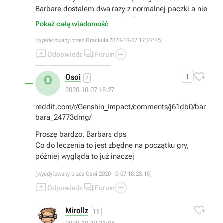
Barbare dostalem dwa razy z normalnej paczki a nie
promocyjnej wiec nie wciskaj kitow ;)
Pokaż całą wiadomość
[wyedytowany przez Drackula 2020-10-07 17:27:45]



Odpowiedz
Forum

Osoi
1
O
2
2020-10-07 18:27
reddit.com/r/Genshin_Impact/comments/j61db0/bar
bara_24773dmg/
Proszę bardzo, Barbara dps
Co do leczenia to jest zbędne na początku gry,
później wygląda to już inaczej
[wyedytowany przez Osoi 2020-10-07 18:28:15]



Odpowiedz
Forum

Mirollz
19
2020-10-18 21:04