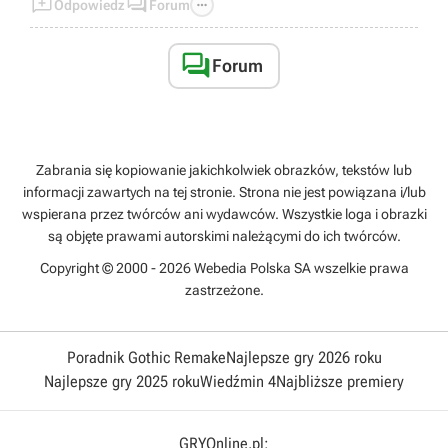



Odpowiedz
Forum
jako ratunku w kiepskich sytuacjach.
Samych DPS i sub-dps używa sięraczej na end
game.

Forum
Zabrania się kopiowanie jakichkolwiek obrazków, tekstów lub
informacji zawartych na tej stronie. Strona nie jest powiązana i/lub
wspierana przez twórców ani wydawców. Wszystkie loga i obrazki
są objęte prawami autorskimi należącymi do ich twórców.
Copyright © 2000 - 2026 Webedia Polska SA wszelkie prawa
zastrzeżone.
Poradnik Gothic Remake
Najlepsze gry 2026 roku
Najlepsze gry 2025 roku
Wiedźmin 4
Najbliższe premiery
GRYOnline.pl: