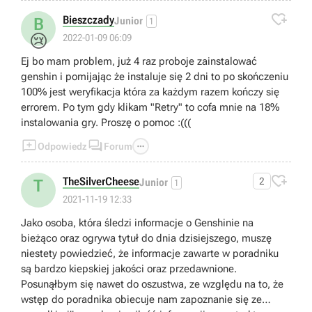

Bieszczady
B
Junior
1
😢
2022-01-09 06:09
Ej bo mam problem, już 4 raz proboje zainstalować
genshin i pomijając że instaluje się 2 dni to po skończeniu
100% jest weryfikacja która za każdym razem kończy się
errorem. Po tym gdy klikam "Retry" to cofa mnie na 18%
instalowania gry. Proszę o pomoc :(((



Odpowiedz
Forum

TheSilverCheese
2
T
Junior
1
2021-11-19 12:33
Jako osoba, która śledzi informacje o Genshinie na
bieżąco oraz ogrywa tytuł do dnia dzisiejszego, muszę
niestety powiedzieć, że informacje zawarte w poradniku
są bardzo kiepskiej jakości oraz przedawnione.
Posunąłbym się nawet do oszustwa, ze względu na to, że
wstęp do poradnika obiecuje nam zapoznanie się ze