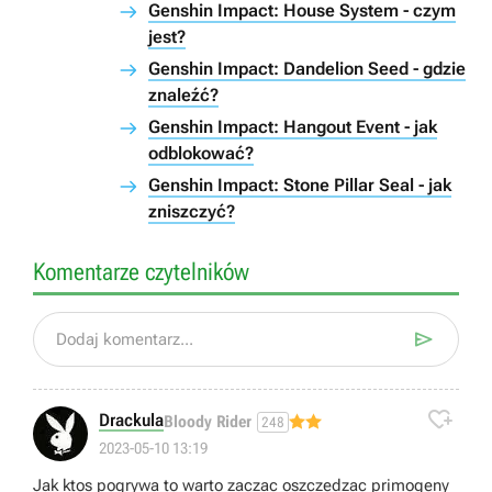
Genshin Impact: House System - czym
jest?
Genshin Impact: Dandelion Seed - gdzie
znaleźć?
Genshin Impact: Hangout Event - jak
odblokować?
Genshin Impact: Stone Pillar Seal - jak
zniszczyć?
Komentarze czytelników

Dodaj komentarz...

Drackula
Bloody Rider
248
2023-05-10 13:19
Jak ktos pogrywa to warto zaczac oszczedzac primogeny