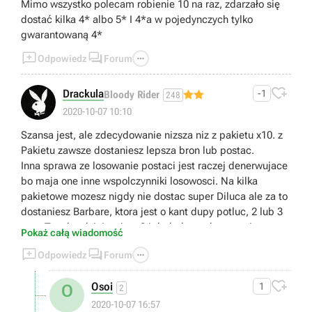
Mimo wszystko polecam robienie 10 na raz, zdarzało się
dostać kilka 4* albo 5* I 4*a w pojedynczych tylko
gwarantowaną 4*



Odpowiedz
Forum

Drackula
-1
Bloody Rider
248
2020-10-07 10:10
Szansa jest, ale zdecydowanie nizsza niz z pakietu x10. z
Pakietu zawsze dostaniesz lepsza bron lub postac.
Inna sprawa ze losowanie postaci jest raczej denerwujace
bo maja one inne wspolczynniki losowosci. Na kilka
pakietowe mozesz nigdy nie dostac super Diluca ale za to
dostaniesz Barbare, ktora jest o kant dupy potluc, 2 lub 3
razy. Tym bardziej ze jest 24 dodatkowych postaci.
Pokaż całą wiadomość



Odpowiedz
Forum

Osoi
1
O
2
2020-10-07 16:57