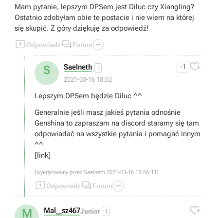
Mam pytanie, lepszym DPSem jest Diluc czy Xiangling?
Ostatnio zdobyłam obie te postacie i nie wiem na której
się skupić. Z góry dziękuję za odpowiedź!



Odpowiedz
Forum

Saelneth
-1
S
1
2021-03-16 18:52
Lepszym DPSem będzie Diluc ^^
Generalnie jeśli masz jakieś pytania odnośnie
Genshina to zapraszam na discord staramy się tam
odpowiadać na wszystkie pytania i pomagać innym
^^
[link]
[wyedytowany przez Saelneth 2021-03-16 18:56:11]



Odpowiedz
Forum

Mal__sz467
M
Junior
1