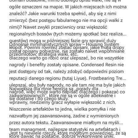
ogóle oznaczeni na mapie. W jakich miejscach ich można
znaleźć? Jakie warunki trzeba spełnić, aby się z nimi
zmierzyć (bez postępu fabularnego nie ma opcji walki z
nimi)? Nawet zwykli przeciwnicy oraz większość
regionalnych bossów (tych możemy spotkać bez realizacji
questów) mogą w późniejszej fazie gry sprawić duży
Odnośnie minimalistycznych spraw – Housing System
kłopot. Powinni również zostać opisani, jakie mają dropy
został opisany pobieżnie, nie zostało nawet wspomniane
przedmiotów, strategia walki, etc.
dlaczego warto go robić oraz ulepszać, bo nie wszystkie
nagrody i benefity zostały opisane. Condensed Resin nie
jest dostępny od tak, należy zdobyć odpowiedni poziom
reputacji danego regionu (tutaj Liyue). Frostbearing Tree –
ulepszaj, aby były nagrody, no ale tam nie ma byle jakich
Największą dla mnie herezją są „porady dla
nagród, więc może warto napisać dlaczego i pokazać co
zaawansowanych”, które nie są w ogóle adekwatne i
się dostanie i do czego służy.
wprawny, niedzielny gracz wyłapie większość z nich.
Niszczenie artefaktów to jedna, wielka pomyłka i nie
nazwałbym jej zaawansowaną, żadne z wymienionych
przez autora tekstu. Zaawansowane miałbym na myśli
team managment, najlepsze statystyki na artefaktach i
Jest tu niewiele rzeczy, które mógłbym powiedzieć, że są
które dawać na postacie, dobrze wykonywane uniki,