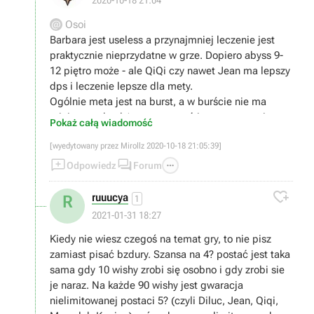
Osoi
Barbara jest useless a przynajmniej leczenie jest
praktycznie nieprzydatne w grze. Dopiero abyss 9-
12 piętro może - ale QiQi czy nawet Jean ma lepszy
dps i leczenie lepsze dla mety.
Ogólnie meta jest na burst, a w burście nie ma
miejsca na heal (sporo wyzwań jest na czas, nie na
Pokaż całą wiadomość
wytrzymalość). Poza tym praktycznie 95% contentu
[wyedytowany przez Mirollz 2020-10-18 21:05:39]
jest na tyle łatwe, ze heal jest po prostu zbędny


przez większość czasu.

Odpowiedz
Forum
To że na filmiku ktoś robi duży dps na ognistej elitce

to nic nie znaczy :).
ruuucya
R
1
2021-01-31 18:27
Kiedy nie wiesz czegoś na temat gry, to nie pisz
zamiast pisać bzdury. Szansa na 4? postać jest taka
sama gdy 10 wishy zrobi się osobno i gdy zrobi sie
je naraz. Na każde 90 wishy jest gwaracja
nielimitowanej postaci 5? (czyli Diluc, Jean, Qiqi,