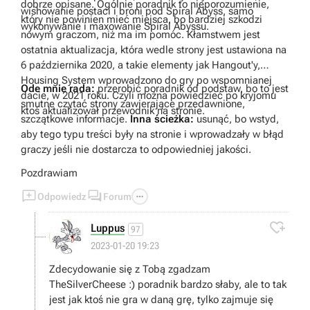
dobrze opisane. Ogólnie poradnik to nieporozumienie,
wishowanie postaci i broni pod Spiral Abyss, samo
który nie powinien mieć miejsca, bo bardziej szkodzi
wykonywanie i maxowanie Spiral Abyssu.
nowym graczom, niż ma im pomóc. Kłamstwem jest
ostatnia aktualizacja, która wedle strony jest ustawiona na
6 października 2020, a takie elementy jak Hangout'y,
Housing System wprowadzono do gry po wspomnianej
Ode mnie rada:
przerobić poradnik od podstaw, bo to jest
dacie, w 2021 roku. Czyli można powiedzieć po kryjomu
smutne czytać strony zawierające przedawnione,
ktoś aktualizował przewodnik na stronie.
szczątkowe informacje.
Inna ścieżka:
usunąć, bo wstyd,
aby tego typu treści były na stronie i wprowadzały w błąd
graczy jeśli nie dostarcza to odpowiedniej jakości.
Pozdrawiam



Odpowiedz
Forum

Luppus
97
2023-01-20 19:23
Zdecydowanie się z Tobą zgadzam
TheSilverCheese :) poradnik bardzo słaby, ale to tak
jest jak ktoś nie gra w daną grę, tylko zajmuje się