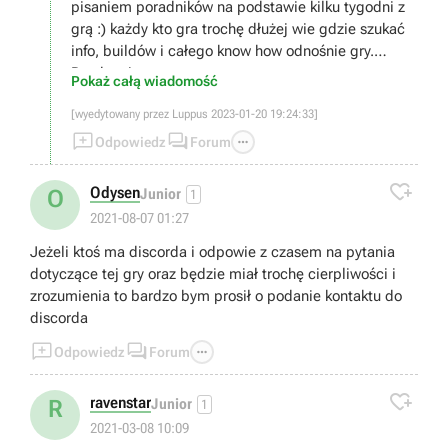
pisaniem poradników na podstawie kilku tygodni z
grą :) każdy kto gra trochę dłużej wie gdzie szukać
info, buildów i całego know how odnośnie gry.
Pozdrawiam
Pokaż całą wiadomość
[wyedytowany przez Luppus 2023-01-20 19:24:33]



Odpowiedz
Forum

Odysen
O
Junior
1
2021-08-07 01:27
Jeżeli ktoś ma discorda i odpowie z czasem na pytania
dotyczące tej gry oraz będzie miał trochę cierpliwości i
zrozumienia to bardzo bym prosił o podanie kontaktu do
discorda



Odpowiedz
Forum

ravenstar
R
Junior
1
2021-03-08 10:09