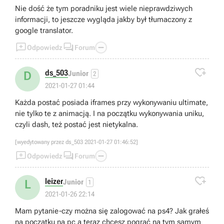
Nie dość że tym poradniku jest wiele nieprawdziwych
informacji, to jeszcze wygląda jakby był tłumaczony z
google translator.



Odpowiedz
Forum

ds_503
D
Junior
2
2021-01-27 01:44
Każda postać posiada iframes przy wykonywaniu ultimate,
nie tylko te z animacją. I na początku wykonywania uniku,
czyli dash, też postać jest nietykalna.
[wyedytowany przez ds_503 2021-01-27 01:46:52]



Odpowiedz
Forum

leizer
L
Junior
1
2021-01-26 22:14
Mam pytanie-czy można się zalogować na ps4? Jak grałeś
na początku na pc a teraz chcesz pograć na tym samym