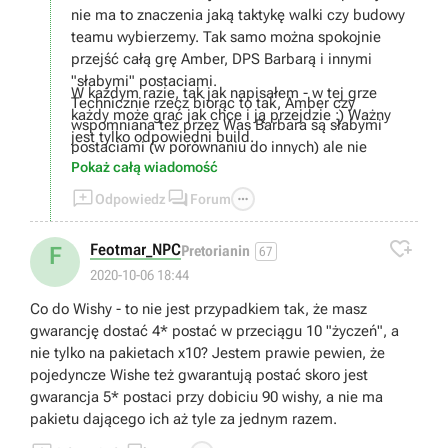
nie ma to znaczenia jaką taktykę walki czy budowy
teamu wybierzemy. Tak samo można spokojnie
przejść całą grę Amber, DPS Barbarą i innymi
"słabymi" postaciami.
W każdym razie, tak jak napisałem - w tej grze
Technicznie rzecz biorąc to tak, Amber czy
każdy może grać jak chce i ją przejdzie :) Ważny
wspomniana też przez Was Barbara są słabymi
jest tylko odpowiedni build.
postaciami (w porównaniu do innych) ale nie
Pokaż całą wiadomość
oznacza to że są całkowicie bezużyteczne. Mają
wady jak i zalety. Np. Barbara jest całkiem spoko



Odpowiedz
Forum
f2p postacią do dendro teamu :)
W temacie healowania.. cóż, moim zdaniem

Feotmar_NPC
F
Pretorianin
67
healowanie nie jest bezużyteczne, wręcz
2020-10-06 18:44
przeciwnie.
Swoje już w tej grze przeżyłem i nie raz taka postać
Co do Wishy - to nie jest przypadkiem tak, że masz
byłą koniecznością.
gwarancję dostać 4* postać w przeciągu 10 "życzeń", a
Teamy robiące tylko DMG też działają ale
nie tylko na pakietach x10? Jestem prawie pewien, że
powiedział bym że to bardziej na end game, no
pojedyncze Wishe też gwarantują postać skoro jest
chyba że ktoś jest absolutnym no lifem i w dodatku
gwarancja 5* postaci przy dobiciu 90 wishy, a nie ma
ma super szczęście do artefaktów oraz wishowania.
pakietu dającego ich aż tyle za jednym razem.
Obecnie najbardziej popularne jest używanie tarczy