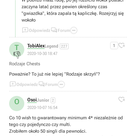
rozgrywce, to ja mam być przekoxszony w grze a nie oni
zaczyna latać przez pewien określony czas
xd
"gwiazdka", która zapala tą kapliczkę. Rozejrzyj się
wokoło



Odpowiedz
Forum

TobiAlex
1
T
Legend
227
👎
2020-10-30 18:47
Rodzaje Chests
Poważnie? To już nie lepiej "Rodzaje skrzyń"?



Odpowiedz
Forum

Osoi
O
Junior
2
2020-10-07 16:54
Co 10 wish to gwarantowany minimum 4* niezależnie od
tego czy pojedynczo czy multi.
Zrobiłem około 50 singli dla pewności.