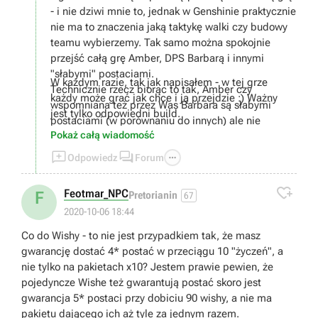
- i nie dziwi mnie to, jednak w Genshinie praktycznie
nie ma to znaczenia jaką taktykę walki czy budowy
teamu wybierzemy. Tak samo można spokojnie
przejść całą grę Amber, DPS Barbarą i innymi
"słabymi" postaciami.
W każdym razie, tak jak napisałem - w tej grze
Technicznie rzecz biorąc to tak, Amber czy
każdy może grać jak chce i ją przejdzie :) Ważny
wspomniana też przez Was Barbara są słabymi
jest tylko odpowiedni build.
postaciami (w porównaniu do innych) ale nie
Pokaż całą wiadomość
oznacza to że są całkowicie bezużyteczne. Mają
wady jak i zalety. Np. Barbara jest całkiem spoko



Odpowiedz
Forum
f2p postacią do dendro teamu :)
W temacie healowania.. cóż, moim zdaniem

Feotmar_NPC
F
Pretorianin
67
healowanie nie jest bezużyteczne, wręcz
2020-10-06 18:44
przeciwnie.
Swoje już w tej grze przeżyłem i nie raz taka postać
Co do Wishy - to nie jest przypadkiem tak, że masz
byłą koniecznością.
gwarancję dostać 4* postać w przeciągu 10 "życzeń", a
Teamy robiące tylko DMG też działają ale
nie tylko na pakietach x10? Jestem prawie pewien, że
powiedział bym że to bardziej na end game, no
pojedyncze Wishe też gwarantują postać skoro jest
chyba że ktoś jest absolutnym no lifem i w dodatku
gwarancja 5* postaci przy dobiciu 90 wishy, a nie ma
ma super szczęście do artefaktów oraz wishowania.
pakietu dającego ich aż tyle za jednym razem.