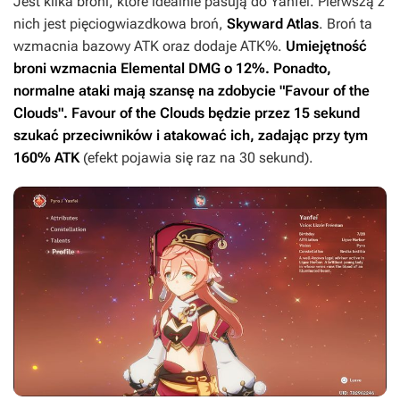
Jest kilka broni, które idealnie pasują do Yanfei. Pierwszą z
nich jest pięciogwiazdkowa broń,
Skyward Atlas
. Broń ta
wzmacnia bazowy ATK oraz dodaje ATK%.
Umiejętność
broni wzmacnia Elemental DMG o 12%. Ponadto,
normalne ataki mają szansę na zdobycie "Favour of the
Clouds". Favour of the Clouds będzie przez 15 sekund
szukać przeciwników i atakować ich, zadając przy tym
160% ATK
(efekt pojawia się raz na 30 sekund).