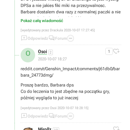
DPSa a nie jakies fiki miki na przezywalnosc.
Barbare dostalem dwa razy z normalnej paczki a nie
promocyjnej wiec nie wciskaj kitow ;)
Pokaż całą wiadomość
[wyedytowany przez Drackula 2020-10-07 17:27:45]



Odpowiedz
Forum

Osoi
1
O
2
2020-10-07 18:27
reddit.com/r/Genshin_Impact/comments/j61db0/bar
bara_24773dmg/
Proszę bardzo, Barbara dps
Co do leczenia to jest zbędne na początku gry,
później wygląda to już inaczej
[wyedytowany przez Osoi 2020-10-07 18:28:15]



Odpowiedz
Forum

Mirollz