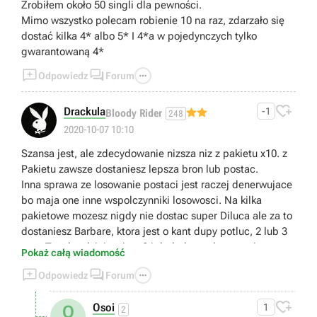
Zrobiłem około 50 singli dla pewności.
Mimo wszystko polecam robienie 10 na raz, zdarzało się
dostać kilka 4* albo 5* I 4*a w pojedynczych tylko
gwarantowaną 4*



Odpowiedz
Forum

Drackula
-1
Bloody Rider
248
2020-10-07 10:10
Szansa jest, ale zdecydowanie nizsza niz z pakietu x10. z
Pakietu zawsze dostaniesz lepsza bron lub postac.
Inna sprawa ze losowanie postaci jest raczej denerwujace
bo maja one inne wspolczynniki losowosci. Na kilka
pakietowe mozesz nigdy nie dostac super Diluca ale za to
dostaniesz Barbare, ktora jest o kant dupy potluc, 2 lub 3
razy. Tym bardziej ze jest 24 dodatkowych postaci.
Pokaż całą wiadomość



Odpowiedz
Forum

Osoi
1
O
2