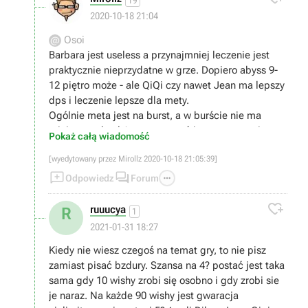
19
2020-10-18 21:04
Osoi
Barbara jest useless a przynajmniej leczenie jest
praktycznie nieprzydatne w grze. Dopiero abyss 9-
12 piętro może - ale QiQi czy nawet Jean ma lepszy
dps i leczenie lepsze dla mety.
Ogólnie meta jest na burst, a w burście nie ma
miejsca na heal (sporo wyzwań jest na czas, nie na
Pokaż całą wiadomość
wytrzymalość). Poza tym praktycznie 95% contentu
[wyedytowany przez Mirollz 2020-10-18 21:05:39]
jest na tyle łatwe, ze heal jest po prostu zbędny


przez większość czasu.

Odpowiedz
Forum
To że na filmiku ktoś robi duży dps na ognistej elitce

to nic nie znaczy :).
ruuucya
R
1
2021-01-31 18:27
Kiedy nie wiesz czegoś na temat gry, to nie pisz
zamiast pisać bzdury. Szansa na 4? postać jest taka
sama gdy 10 wishy zrobi się osobno i gdy zrobi sie
je naraz. Na każde 90 wishy jest gwaracja