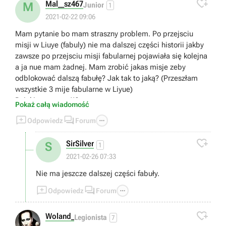

Mal__sz467
M
Junior
1
2021-02-22 09:06
Mam pytanie bo mam straszny problem. Po przejsciu
misji w Liuye (fabuly) nie ma dalszej części historii jakby
zawsze po przejsciu misji fabularnej pojawiała się kolejna
a ja nue mam żadnej. Mam zrobić jakas misje zeby
odblokować dalszą fabułę? Jak tak to jaką? (Przeszłam
wszystkie 3 mije fabularne w Liyue)
Dzięki za pomoc!!?
Pokaż całą wiadomość



Odpowiedz
Forum

SirSilver
S
1
2021-02-26 07:33
Nie ma jeszcze dalszej części fabuły.



Odpowiedz
Forum

Woland_
Legionista
7