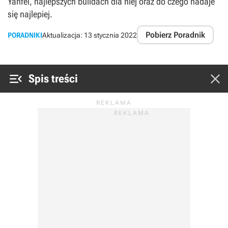
Yanfei, najlepszych buildach dla niej oraz do czego nadaje
się najlepiej.
Pobierz Poradnik
PORADNIKI
Aktualizacja:
13 stycznia 2022


Spis treści