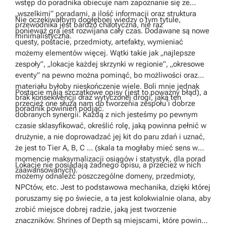
wstęp do poradnika obiecuje nam zapoznanie się ze
„wszelkimi” poradami, a ilość informacji oraz struktura
Nie oczekiwałbym dogłębnej wiedzy o tym tytule,
przewodnika jest bardzo chaotyczna, nie raz
ponieważ gra jest rozwijana cały czas. Dodawane są nowe
minimalistyczna.
questy, postacie, przedmioty, artefakty, wymieniać
możemy elementów więcej. Wątki takie jak „najlepsze
zespoły”, „lokacje każdej skrzynki w regionie”, „okresowe
eventy” na pewno można pominąć, bo możliwości oraz
materiału byłoby nieskończenie wiele. Boli mnie jednak
Postacie mają szczątkowe opisy (jest to poważny błąd), a
brak konsekwencji oraz wytyczonej drogi, jaką ten
przecież one służą nam do tworzenia zespołu i dobrze
poradnik powinien podjąć.
dobranych synergii. Każdą z nich jesteśmy po pewnym
czasie sklasyfikować, określić rolę, jaką powinna pełnić w
drużynie, a nie doprowadzać jej kit do paru zdań i uznać,
że jest to Tier A, B, C ... (skala ta mogłaby mieć sens w
momencie maksymalizacji osiągów i statystyk, dla porad
Lokacje nie posiadają żadnego opisu, a przecież w nich
zaawansowanych).
możemy odnaleźć poszczególne domeny, przedmioty,
NPCtów, etc. Jest to podstawowa mechanika, dzięki której
poruszamy się po świecie, a ta jest kolokwialnie olana, aby
zrobić miejsce dobrej radzie, jaką jest tworzenie
znaczników. Shrines of Depth są miejscami, które powinny