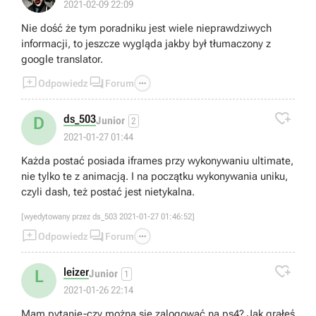
2021-02-09 22:09
Nie dość że tym poradniku jest wiele nieprawdziwych
informacji, to jeszcze wygląda jakby był tłumaczony z
google translator.



Odpowiedz
Forum

ds_503
D
Junior
2
2021-01-27 01:44
Każda postać posiada iframes przy wykonywaniu ultimate,
nie tylko te z animacją. I na początku wykonywania uniku,
czyli dash, też postać jest nietykalna.
[wyedytowany przez ds_503 2021-01-27 01:46:52]



Odpowiedz
Forum

leizer
L
Junior
1
2021-01-26 22:14
Mam pytanie-czy można się zalogować na ps4? Jak grałeś