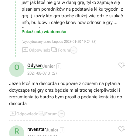
jest jak ktoś nie gra w daną grę, tylko zajmuje się
pisaniem poradników na podstawie kilku tygodni z
grą :) każdy kto gra trochę dłużej wie gdzie szukać
info, buildów i całego know how odnośnie gry.
Pozdrawiam
Pokaż całą wiadomość
[wyedytowany przez Luppus 2023-01-20 19:24:33]



Odpowiedz
Forum

Odysen
O
Junior
1
2021-08-07 01:27
Jeżeli ktoś ma discorda i odpowie z czasem na pytania
dotyczące tej gry oraz będzie miał trochę cierpliwości i
zrozumienia to bardzo bym prosił o podanie kontaktu do
discorda



Odpowiedz
Forum

ravenstar
R
Junior
1