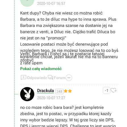
2020-10-07 16:57
Kant dupy? Chyba nie wiesz co można robić
Barbara, a to że diluc ma hype to inna sprawa. Plus
Barbara ma zwiększona szanse na dostanie jej na
banerze z venti, a Diluc nie. Ciężko trafić Diluca bo
nie jest on na "promocji"
Losowanie postaci może być denerwujące pod
względem tego, że nie możesz losować na to co byś
Venti, Barbara i Fishcl są i te postacie łatwiej
konkretnie chciał, jeżeli akurat nie ma na to banneru
zdobyć
z rate upem
Pokaż całą wiadomość



Odpowiedz
Forum

Drackula
-1
248
2020-10-07 17:27
no co moze robic bara bara? jest kompletnie
zbedna, jest to postac, w przypadku ktorej kazdy
inny wybor bedzie lepszy. W tej grze liczy sie DPS,
DPS i jeszcze wiecej DPS. Challenge to jest wyscig