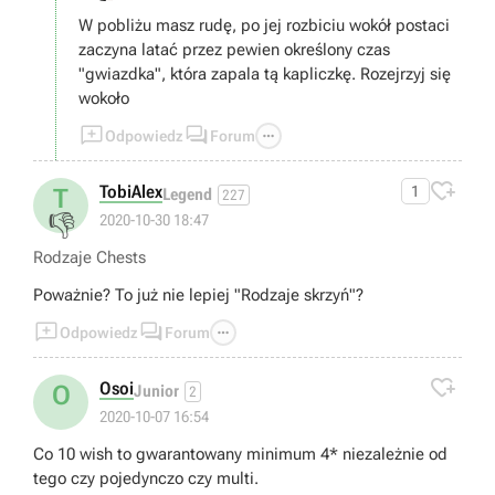
Co do postaci, ja gram swoimi ulubionymi, nie ważne czy
są dobrzy w walce czy nie, moją sprawiać przyjemność w
W pobliżu masz rudę, po jej rozbiciu wokół postaci
rozgrywce, to ja mam być przekoxszony w grze a nie oni
zaczyna latać przez pewien określony czas
xd
"gwiazdka", która zapala tą kapliczkę. Rozejrzyj się
wokoło



Odpowiedz
Forum

TobiAlex
1
T
Legend
227
👎
2020-10-30 18:47
Rodzaje Chests
Poważnie? To już nie lepiej "Rodzaje skrzyń"?



Odpowiedz
Forum

Osoi
O
Junior
2
2020-10-07 16:54
Co 10 wish to gwarantowany minimum 4* niezależnie od
tego czy pojedynczo czy multi.