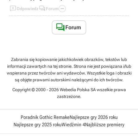
Obecnie najbardziej popularne jest używanie tarczy



Odpowiedz
Forum
jako ratunku w kiepskich sytuacjach.
Samych DPS i sub-dps używa sięraczej na end
game.

Forum
Zabrania się kopiowanie jakichkolwiek obrazków, tekstów lub
informacji zawartych na tej stronie. Strona nie jest powiązana i/lub
wspierana przez twórców ani wydawców. Wszystkie loga i obrazki
są objęte prawami autorskimi należącymi do ich twórców.
Copyright © 2000 - 2026 Webedia Polska SA wszelkie prawa
zastrzeżone.
Poradnik Gothic Remake
Najlepsze gry 2026 roku
Najlepsze gry 2025 roku
Wiedźmin 4
Najbliższe premiery