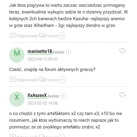
Jak ktos pogrywa to warto zaczac oszczedzac primogeny
teraz, ewentualnie wykupic sobie te n dzienny przydzial. W
kolejnych 2ch banerach bedzie Kazuha- najlepszy anemo
w grze oraz Alhaitham - 2gi najlepszy dendro w grze.



Odpowiedz
Forum

marinette18
M
Junior
1
2023-04-13 09:47
Cześć, znajdę na forum aktywnych graczy?



Odpowiedz
Forum

XxAszexX
X
Junior
1
2023-02-02 14:06
o co chodzi z tymi artefaktami x2 czy tam x3, x10 bo nie
rozumiem, jak ktos wytlumaczy to niech napisze jak to
pomnożyc ze ze zwyklego artefaktu zrobic x2