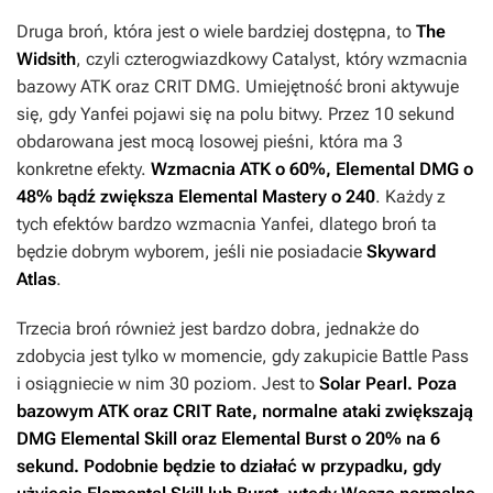
Druga broń, która jest o wiele bardziej dostępna, to
The
Widsith
, czyli czterogwiazdkowy Catalyst, który wzmacnia
bazowy ATK oraz CRIT DMG. Umiejętność broni aktywuje
się, gdy Yanfei pojawi się na polu bitwy. Przez 10 sekund
obdarowana jest mocą losowej pieśni, która ma 3
konkretne efekty.
Wzmacnia ATK o 60%, Elemental DMG o
48% bądź zwiększa Elemental Mastery o 240
. Każdy z
tych efektów bardzo wzmacnia Yanfei, dlatego broń ta
będzie dobrym wyborem, jeśli nie posiadacie
Skyward
Atlas
.
Trzecia broń również jest bardzo dobra, jednakże do
zdobycia jest tylko w momencie, gdy zakupicie Battle Pass
i osiągniecie w nim 30 poziom. Jest to
Solar Pearl
. Poza
bazowym ATK oraz CRIT Rate, normalne ataki zwiększają
DMG Elemental Skill oraz Elemental Burst o 20% na 6
sekund. Podobnie będzie to działać w przypadku, gdy