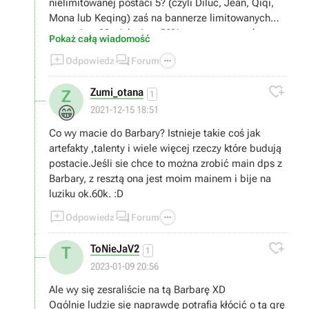
nielimitowanej postaci 5? (czyli Diluc, Jean, Qiqi,
Mona lub Keqing) zaś na bannerze limitowanych
postaci za 90 wishy jest 50% szans na postać
Pokaż całą wiadomość
limitowaną i 50% na jedną z nielimitowanych. Na



Odpowiedz
Forum
180 wishy na bannerze limitowanym jest 100%
szansy trafienia postaci limitowanej. Losowanie

Zumi_otana
Z
postsci w genshin to prosty mechanizm gacha i to w
1
jakim miejscu lub w jaki sposób robi się wishe nic
😁
2021-12-15 18:51
nie zmienia
Co wy macie do Barbary? Istnieje takie coś jak
artefakty ,talenty i wiele więcej rzeczy które budują
postacie.Jeśli sie chce to można zrobić main dps z
Barbary, z resztą ona jest moim mainem i bije na
luziku ok.60k. :D



Odpowiedz
Forum

ToNieJaV2
T
1
2023-01-09 20:56
Ale wy się zesraliście na tą Barbarę XD
Ogólnie ludzie się naprawdę potrafią kłócić o tą grę