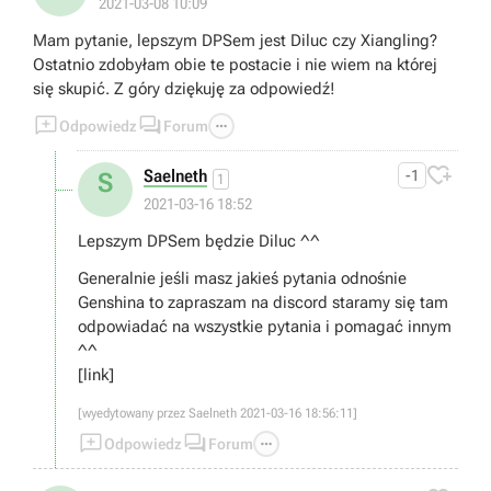
2021-03-08 10:09
Mam pytanie, lepszym DPSem jest Diluc czy Xiangling?
Ostatnio zdobyłam obie te postacie i nie wiem na której
się skupić. Z góry dziękuję za odpowiedź!



Odpowiedz
Forum

Saelneth
-1
S
1
2021-03-16 18:52
Lepszym DPSem będzie Diluc ^^
Generalnie jeśli masz jakieś pytania odnośnie
Genshina to zapraszam na discord staramy się tam
odpowiadać na wszystkie pytania i pomagać innym
^^
[link]
[wyedytowany przez Saelneth 2021-03-16 18:56:11]



Odpowiedz
Forum