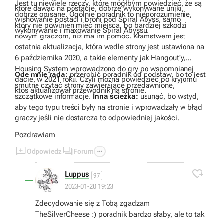
Jest tu niewiele rzeczy, które mógłbym powiedzieć, że są
które dawać na postacie, dobrze wykonywane uniki,
dobrze opisane. Ogólnie poradnik to nieporozumienie,
wishowanie postaci i broni pod Spiral Abyss, samo
który nie powinien mieć miejsca, bo bardziej szkodzi
wykonywanie i maxowanie Spiral Abyssu.
nowym graczom, niż ma im pomóc. Kłamstwem jest
ostatnia aktualizacja, która wedle strony jest ustawiona na
6 października 2020, a takie elementy jak Hangout'y,
Housing System wprowadzono do gry po wspomnianej
Ode mnie rada:
przerobić poradnik od podstaw, bo to jest
dacie, w 2021 roku. Czyli można powiedzieć po kryjomu
smutne czytać strony zawierające przedawnione,
ktoś aktualizował przewodnik na stronie.
szczątkowe informacje.
Inna ścieżka:
usunąć, bo wstyd,
aby tego typu treści były na stronie i wprowadzały w błąd
graczy jeśli nie dostarcza to odpowiedniej jakości.
Pozdrawiam



Odpowiedz
Forum

Luppus
97
2023-01-20 19:23
Zdecydowanie się z Tobą zgadzam
TheSilverCheese :) poradnik bardzo słaby, ale to tak