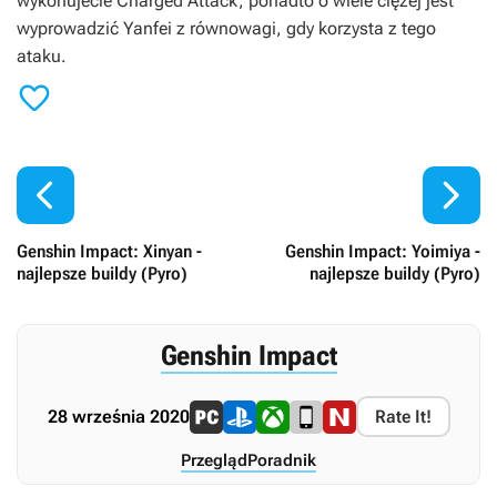
wykonujecie Charged Attack, ponadto o wiele ciężej jest
wyprowadzić Yanfei z równowagi, gdy korzysta z tego
ataku.



Genshin Impact: Xinyan -
Genshin Impact: Yoimiya -
najlepsze buildy (Pyro)
najlepsze buildy (Pyro)
Genshin Impact
28 września 2020
Rate It!
Przegląd
Poradnik