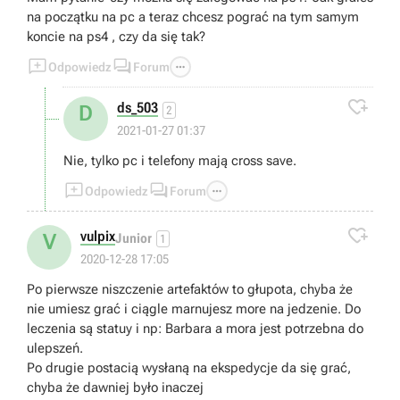
na początku na pc a teraz chcesz pograć na tym samym
koncie na ps4 , czy da się tak?



Odpowiedz
Forum

ds_503
D
2
2021-01-27 01:37
Nie, tylko pc i telefony mają cross save.



Odpowiedz
Forum

vulpix
V
Junior
1
2020-12-28 17:05
Po pierwsze niszczenie artefaktów to głupota, chyba że
nie umiesz grać i ciągle marnujesz more na jedzenie. Do
leczenia są statuy i np: Barbara a mora jest potrzebna do
ulepszeń.
Po drugie postacią wysłaną na ekspedycje da się grać,
chyba że dawniej było inaczej