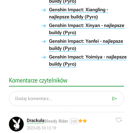
buildy (Pyro)
Genshin Impact: Xiangling -
najlepsze buildy (Pyro)
Genshin Impact: Xinyan - najlepsze
buildy (Pyro)
Genshin Impact: Yanfei - najlepsze
buildy (Pyro)
Genshin Impact: Yoimiya - najlepsze
buildy (Pyro)
Komentarze czytelników

Dodaj komentarz...

Drackula
Bloody Rider
248
2023-05-10 13:19