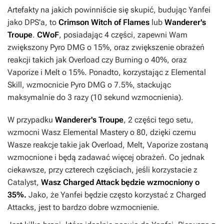
Artefakty na jakich powinniście się skupić, budując Yanfei
jako DPS'a, to
Crimson Witch of Flames
lub
Wanderer's
Troupe
.
CWoF
, posiadając 4 części, zapewni Wam
zwiększony Pyro DMG o 15%, oraz zwiększenie obrażeń
reakcji takich jak Overload czy Burning o 40%, oraz
Vaporize i Melt o 15%. Ponadto, korzystając z Elemental
Skill, wzmocnicie Pyro DMG o 7.5%, stackując
maksymalnie do 3 razy (10 sekund wzmocnienia).
W przypadku
Wanderer's Troupe
, 2 części tego setu,
wzmocni Wasz Elemental Mastery o 80, dzięki czemu
Wasze reakcje takie jak Overload, Melt, Vaporize zostaną
wzmocnione i będą zadawać więcej obrażeń. Co jednak
ciekawsze, przy czterech częściach, jeśli korzystacie z
Catalyst,
Wasz Charged Attack będzie wzmocniony o
35%.
Jako, że Yanfei będzie często korzystać z Charged
Attacks, jest to bardzo dobre wzmocnienie.