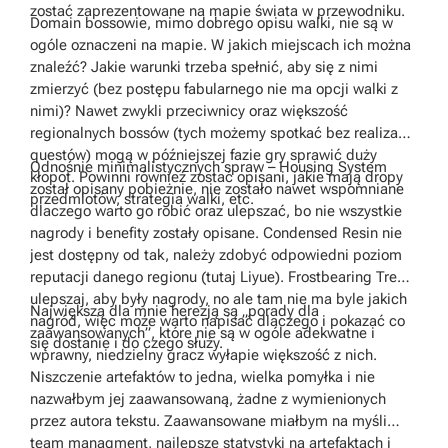
zostać zaprezentowane na mapie świata w przewodniku.
Domain bossowie, mimo dobrego opisu walki, nie są w
ogóle oznaczeni na mapie. W jakich miejscach ich można
znaleźć? Jakie warunki trzeba spełnić, aby się z nimi
zmierzyć (bez postępu fabularnego nie ma opcji walki z
nimi)? Nawet zwykli przeciwnicy oraz większość
regionalnych bossów (tych możemy spotkać bez realizacji
questów) mogą w późniejszej fazie gry sprawić duży
Odnośnie minimalistycznych spraw – Housing System
kłopot. Powinni również zostać opisani, jakie mają dropy
został opisany pobieżnie, nie zostało nawet wspomniane
przedmiotów, strategia walki, etc.
dlaczego warto go robić oraz ulepszać, bo nie wszystkie
nagrody i benefity zostały opisane. Condensed Resin nie
jest dostępny od tak, należy zdobyć odpowiedni poziom
reputacji danego regionu (tutaj Liyue). Frostbearing Tree –
ulepszaj, aby były nagrody, no ale tam nie ma byle jakich
Największą dla mnie herezją są „porady dla
nagród, więc może warto napisać dlaczego i pokazać co
zaawansowanych”, które nie są w ogóle adekwatne i
się dostanie i do czego służy.
wprawny, niedzielny gracz wyłapie większość z nich.
Niszczenie artefaktów to jedna, wielka pomyłka i nie
nazwałbym jej zaawansowaną, żadne z wymienionych
przez autora tekstu. Zaawansowane miałbym na myśli
team managment, najlepsze statystyki na artefaktach i