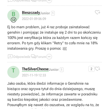



Odpowiedz
Forum

Bieszczady
B
Junior
1
😢
2022-01-09 06:09
Ej bo mam problem, już 4 raz proboje zainstalować
genshin i pomijając że instaluje się 2 dni to po skończeniu
100% jest weryfikacja która za każdym razem kończy się
errorem. Po tym gdy klikam "Retry" to cofa mnie na 18%
instalowania gry. Proszę o pomoc :(((



Odpowiedz
Forum

TheSilverCheese
2
T
Junior
1
2021-11-19 12:33
Jako osoba, która śledzi informacje o Genshinie na
bieżąco oraz ogrywa tytuł do dnia dzisiejszego, muszę
niestety powiedzieć, że informacje zawarte w poradniku
są bardzo kiepskiej jakości oraz przedawnione.
Posunąłbym się nawet do oszustwa, ze względu na to, że