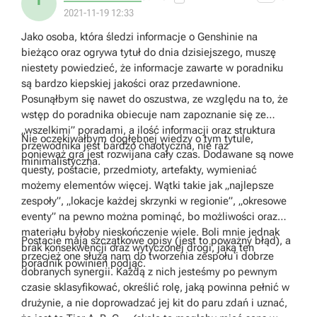
2021-11-19 12:33
Jako osoba, która śledzi informacje o Genshinie na
bieżąco oraz ogrywa tytuł do dnia dzisiejszego, muszę
niestety powiedzieć, że informacje zawarte w poradniku
są bardzo kiepskiej jakości oraz przedawnione.
Posunąłbym się nawet do oszustwa, ze względu na to, że
wstęp do poradnika obiecuje nam zapoznanie się ze
„wszelkimi” poradami, a ilość informacji oraz struktura
Nie oczekiwałbym dogłębnej wiedzy o tym tytule,
przewodnika jest bardzo chaotyczna, nie raz
ponieważ gra jest rozwijana cały czas. Dodawane są nowe
minimalistyczna.
questy, postacie, przedmioty, artefakty, wymieniać
możemy elementów więcej. Wątki takie jak „najlepsze
zespoły”, „lokacje każdej skrzynki w regionie”, „okresowe
eventy” na pewno można pominąć, bo możliwości oraz
materiału byłoby nieskończenie wiele. Boli mnie jednak
Postacie mają szczątkowe opisy (jest to poważny błąd), a
brak konsekwencji oraz wytyczonej drogi, jaką ten
przecież one służą nam do tworzenia zespołu i dobrze
poradnik powinien podjąć.
dobranych synergii. Każdą z nich jesteśmy po pewnym
czasie sklasyfikować, określić rolę, jaką powinna pełnić w
drużynie, a nie doprowadzać jej kit do paru zdań i uznać,