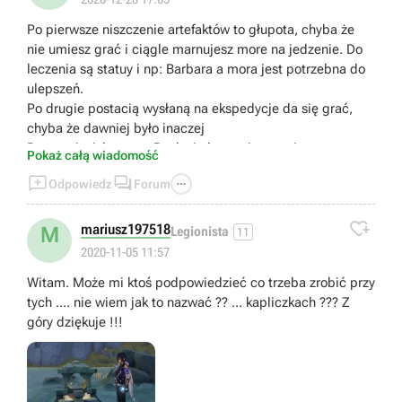
Po pierwsze niszczenie artefaktów to głupota, chyba że
nie umiesz grać i ciągle marnujesz more na jedzenie. Do
leczenia są statuy i np: Barbara a mora jest potrzebna do
ulepszeń.
Po drugie postacią wysłaną na ekspedycje da się grać,
chyba że dawniej było inaczej
Po trzecie Adventure Rank nie łączy się z poziomem, to
Pokaż całą wiadomość
dlaczego ciągle wyskakuje mi abym podniósł Adventure



Odpowiedz
Forum
Rank abym mógł podnieść poziom broni,postaci itd
Po czwarte w Spiral Abyss da się leczyć jedzeniem

Po piąte na stronie z Shrines of Depths podobno jest
mariusz197518
M
Legionista
11
napisane gdzie je znaleźć ???
2020-11-05 11:57
Po szóste Ulepszanie postaci, Jeśli gracze F2P nie
Witam. Może mi ktoś podpowiedzieć co trzeba zrobić przy
potrafią grać to tak, powinni ulepszać max 2 postacie, Bo
tych .... nie wiem jak to nazwać ?? ... kapliczkach ??? Z
ja jakoś do 30 Adventure rank nie ulepszałem w ogóle
góry dziękuje !!!
artefaktów, talentów po czym gdy uznałem że jest ciężko
spokojnie ulepszyłem 6 postaci na max i mi wyskoczyło że
muszę mieć Adventure rank na 35, w tym momencie mam
50 poziom rank i nadal mam nadwyżkę surowców do