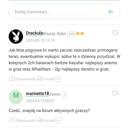

Dodaj komentarz...

Drackula
Bloody Rider
248
2023-05-10 13:19
Jak ktos pogrywa to warto zaczac oszczedzac primogeny
teraz, ewentualnie wykupic sobie te n dzienny przydzial. W
kolejnych 2ch banerach bedzie Kazuha- najlepszy anemo
w grze oraz Alhaitham - 2gi najlepszy dendro w grze.



Odpowiedz
Forum

marinette18
M
Junior
1
2023-04-13 09:47
Cześć, znajdę na forum aktywnych graczy?



Odpowiedz
Forum