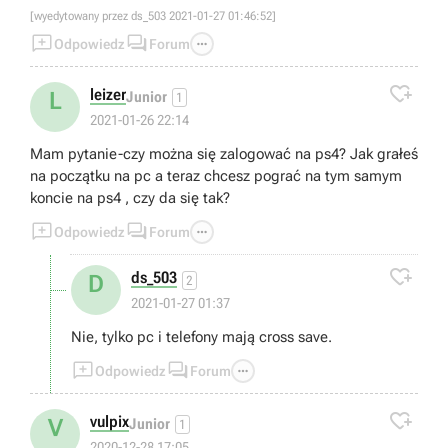
[wyedytowany przez ds_503 2021-01-27 01:46:52]



Odpowiedz
Forum

leizer
L
Junior
1
2021-01-26 22:14
Mam pytanie-czy można się zalogować na ps4? Jak grałeś
na początku na pc a teraz chcesz pograć na tym samym
koncie na ps4 , czy da się tak?



Odpowiedz
Forum

ds_503
D
2
2021-01-27 01:37
Nie, tylko pc i telefony mają cross save.



Odpowiedz
Forum

vulpix
V
Junior
1
2020-12-28 17:05