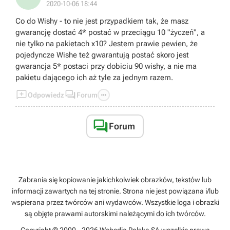
2020-10-06 18:44
przeciwnie.
Swoje już w tej grze przeżyłem i nie raz taka postać
Co do Wishy - to nie jest przypadkiem tak, że masz
byłą koniecznością.
gwarancję dostać 4* postać w przeciągu 10 "życzeń", a
Teamy robiące tylko DMG też działają ale
nie tylko na pakietach x10? Jestem prawie pewien, że
powiedział bym że to bardziej na end game, no
pojedyncze Wishe też gwarantują postać skoro jest
chyba że ktoś jest absolutnym no lifem i w dodatku
gwarancja 5* postaci przy dobiciu 90 wishy, a nie ma
ma super szczęście do artefaktów oraz wishowania.
pakietu dającego ich aż tyle za jednym razem.
Obecnie najbardziej popularne jest używanie tarczy



Odpowiedz
Forum
jako ratunku w kiepskich sytuacjach.
Samych DPS i sub-dps używa sięraczej na end
game.

Forum
Zabrania się kopiowanie jakichkolwiek obrazków, tekstów lub
informacji zawartych na tej stronie. Strona nie jest powiązana i/lub
wspierana przez twórców ani wydawców. Wszystkie loga i obrazki
są objęte prawami autorskimi należącymi do ich twórców.