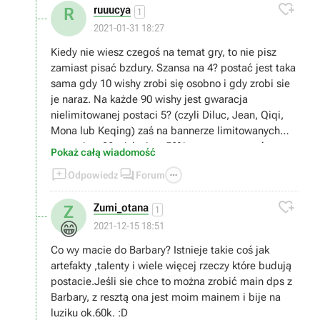

to nic nie znaczy :).
ruuucya
R
1
2021-01-31 18:27
Kiedy nie wiesz czegoś na temat gry, to nie pisz
zamiast pisać bzdury. Szansa na 4? postać jest taka
sama gdy 10 wishy zrobi się osobno i gdy zrobi sie
je naraz. Na każde 90 wishy jest gwaracja
nielimitowanej postaci 5? (czyli Diluc, Jean, Qiqi,
Mona lub Keqing) zaś na bannerze limitowanych
postaci za 90 wishy jest 50% szans na postać
Pokaż całą wiadomość
limitowaną i 50% na jedną z nielimitowanych. Na



Odpowiedz
Forum
180 wishy na bannerze limitowanym jest 100%
szansy trafienia postaci limitowanej. Losowanie

Zumi_otana
Z
postsci w genshin to prosty mechanizm gacha i to w
1
jakim miejscu lub w jaki sposób robi się wishe nic
😁
2021-12-15 18:51
nie zmienia
Co wy macie do Barbary? Istnieje takie coś jak
artefakty ,talenty i wiele więcej rzeczy które budują
postacie.Jeśli sie chce to można zrobić main dps z
Barbary, z resztą ona jest moim mainem i bije na
luziku ok.60k. :D