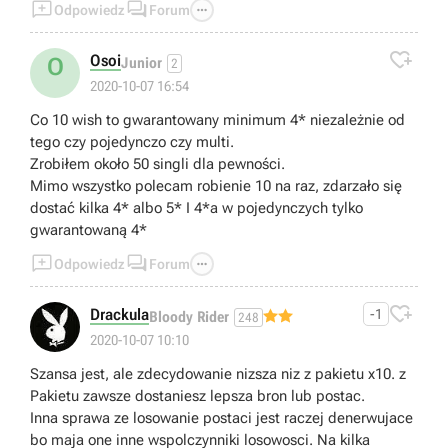



Odpowiedz
Forum

Osoi
O
Junior
2
2020-10-07 16:54
Co 10 wish to gwarantowany minimum 4* niezależnie od
tego czy pojedynczo czy multi.
Zrobiłem około 50 singli dla pewności.
Mimo wszystko polecam robienie 10 na raz, zdarzało się
dostać kilka 4* albo 5* I 4*a w pojedynczych tylko
gwarantowaną 4*



Odpowiedz
Forum

Drackula
-1
Bloody Rider
248
2020-10-07 10:10
Szansa jest, ale zdecydowanie nizsza niz z pakietu x10. z
Pakietu zawsze dostaniesz lepsza bron lub postac.
Inna sprawa ze losowanie postaci jest raczej denerwujace
bo maja one inne wspolczynniki losowosci. Na kilka