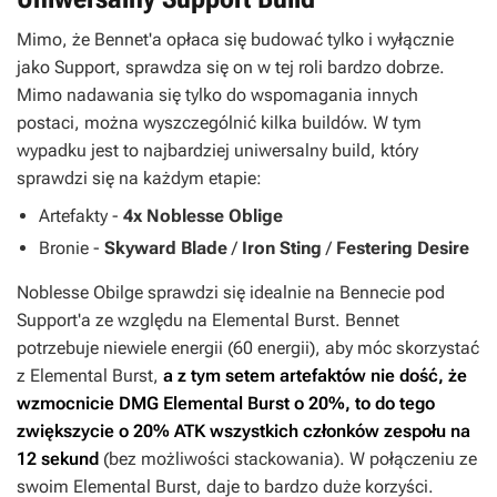
Mimo, że Bennet'a opłaca się budować tylko i wyłącznie
jako Support, sprawdza się on w tej roli bardzo dobrze.
Mimo nadawania się tylko do wspomagania innych
postaci, można wyszczególnić kilka buildów. W tym
wypadku jest to najbardziej uniwersalny build, który
sprawdzi się na każdym etapie:
Artefakty -
4x Noblesse Oblige
Bronie -
Skyward Blade
/
Iron Sting
/
Festering Desire
Noblesse Obilge sprawdzi się idealnie na Bennecie pod
Support'a ze względu na Elemental Burst. Bennet
potrzebuje niewiele energii (60 energii), aby móc skorzystać
z Elemental Burst,
a z tym setem artefaktów nie dość, że
wzmocnicie DMG Elemental Burst o 20%, to do tego
zwiększycie o 20% ATK wszystkich członków zespołu na
12 sekund
(bez możliwości stackowania). W połączeniu ze
swoim Elemental Burst, daje to bardzo duże korzyści.