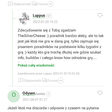



Odpowiedz
Forum

Luppus
97
2023-01-20 19:23
Zdecydowanie się z Tobą zgadzam
TheSilverCheese :) poradnik bardzo słaby, ale to tak
jest jak ktoś nie gra w daną grę, tylko zajmuje się
pisaniem poradników na podstawie kilku tygodni z
grą :) każdy kto gra trochę dłużej wie gdzie szukać
info, buildów i całego know how odnośnie gry.
Pozdrawiam
Pokaż całą wiadomość
[wyedytowany przez Luppus 2023-01-20 19:24:33]



Odpowiedz
Forum

Odysen
O
Junior
1
2021-08-07 01:27
Jeżeli ktoś ma discorda i odpowie z czasem na pytania