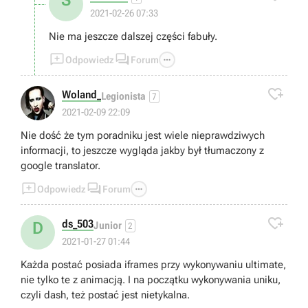
S
2021-02-26 07:33
Nie ma jeszcze dalszej części fabuły.



Odpowiedz
Forum

Woland_
Legionista
7
2021-02-09 22:09
Nie dość że tym poradniku jest wiele nieprawdziwych
informacji, to jeszcze wygląda jakby był tłumaczony z
google translator.



Odpowiedz
Forum

ds_503
D
Junior
2
2021-01-27 01:44
Każda postać posiada iframes przy wykonywaniu ultimate,
nie tylko te z animacją. I na początku wykonywania uniku,
czyli dash, też postać jest nietykalna.