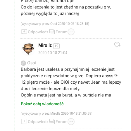
Proszę bardzo, Barbara dps
Co do leczenia to jest zbędne na początku gry,
później wygląda to już inaczej
[wyedytowany przez Osoi 2020-10-07 18:28:15]



Odpowiedz
Forum

Mirollz
19
2020-10-18 21:04
Osoi
Barbara jest useless a przynajmniej leczenie jest
praktycznie nieprzydatne w grze. Dopiero abyss 9-
12 piętro może - ale QiQi czy nawet Jean ma lepszy
dps i leczenie lepsze dla mety.
Ogólnie meta jest na burst, a w burście nie ma
miejsca na heal (sporo wyzwań jest na czas, nie na
Pokaż całą wiadomość
wytrzymalość). Poza tym praktycznie 95% contentu
[wyedytowany przez Mirollz 2020-10-18 21:05:39]
jest na tyle łatwe, ze heal jest po prostu zbędny


przez większość czasu.

Odpowiedz
Forum
To że na filmiku ktoś robi duży dps na ognistej elitce