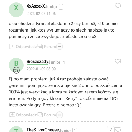

XxAszexX
X
Junior
1
2023-02-02 14:06
o co chodzi z tymi artefaktami x2 czy tam x3, x10 bo nie
rozumiem, jak ktos wytlumaczy to niech napisze jak to
pomnożyc ze ze zwyklego artefaktu zrobic x2



Odpowiedz
Forum

Bieszczady
B
Junior
1
😢
2022-01-09 06:09
Ej bo mam problem, już 4 raz proboje zainstalować
genshin i pomijając że instaluje się 2 dni to po skończeniu
100% jest weryfikacja która za każdym razem kończy się
errorem. Po tym gdy klikam "Retry" to cofa mnie na 18%
instalowania gry. Proszę o pomoc :(((



Odpowiedz
Forum

TheSilverCheese
2
T
Junior
1