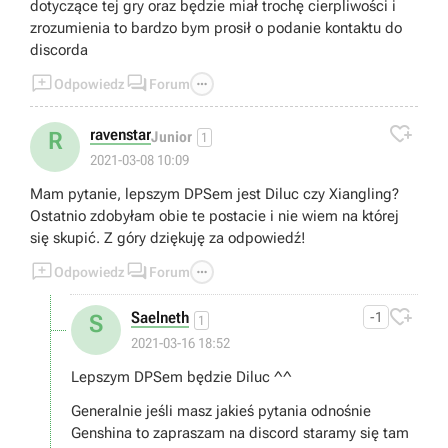
dotyczące tej gry oraz będzie miał trochę cierpliwości i
zrozumienia to bardzo bym prosił o podanie kontaktu do
discorda



Odpowiedz
Forum

ravenstar
R
Junior
1
2021-03-08 10:09
Mam pytanie, lepszym DPSem jest Diluc czy Xiangling?
Ostatnio zdobyłam obie te postacie i nie wiem na której
się skupić. Z góry dziękuję za odpowiedź!



Odpowiedz
Forum

Saelneth
-1
S
1
2021-03-16 18:52
Lepszym DPSem będzie Diluc ^^
Generalnie jeśli masz jakieś pytania odnośnie
Genshina to zapraszam na discord staramy się tam