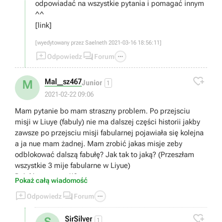
odpowiadać na wszystkie pytania i pomagać innym
^^
[link]
[wyedytowany przez Saelneth 2021-03-16 18:56:11]



Odpowiedz
Forum

Mal__sz467
M
Junior
1
2021-02-22 09:06
Mam pytanie bo mam straszny problem. Po przejsciu
misji w Liuye (fabuly) nie ma dalszej części historii jakby
zawsze po przejsciu misji fabularnej pojawiała się kolejna
a ja nue mam żadnej. Mam zrobić jakas misje zeby
odblokować dalszą fabułę? Jak tak to jaką? (Przeszłam
wszystkie 3 mije fabularne w Liyue)
Dzięki za pomoc!!?
Pokaż całą wiadomość



Odpowiedz
Forum

SirSilver
1