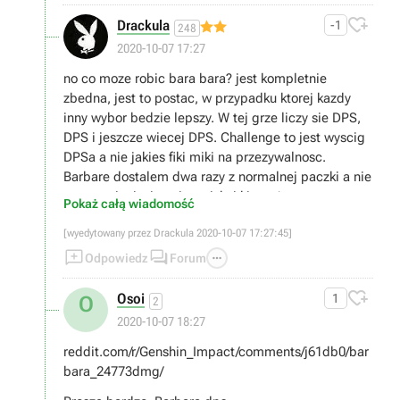

Drackula
-1
248
2020-10-07 17:27
no co moze robic bara bara? jest kompletnie
zbedna, jest to postac, w przypadku ktorej kazdy
inny wybor bedzie lepszy. W tej grze liczy sie DPS,
DPS i jeszcze wiecej DPS. Challenge to jest wyscig
DPSa a nie jakies fiki miki na przezywalnosc.
Barbare dostalem dwa razy z normalnej paczki a nie
promocyjnej wiec nie wciskaj kitow ;)
Pokaż całą wiadomość
[wyedytowany przez Drackula 2020-10-07 17:27:45]



Odpowiedz
Forum

Osoi
1
O
2
2020-10-07 18:27
reddit.com/r/Genshin_Impact/comments/j61db0/bar
bara_24773dmg/