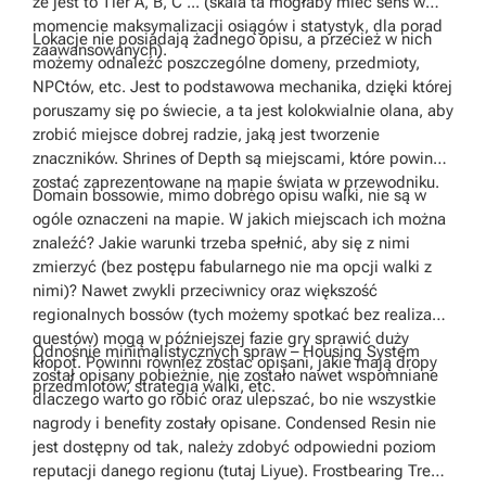
że jest to Tier A, B, C ... (skala ta mogłaby mieć sens w
momencie maksymalizacji osiągów i statystyk, dla porad
Lokacje nie posiadają żadnego opisu, a przecież w nich
zaawansowanych).
możemy odnaleźć poszczególne domeny, przedmioty,
NPCtów, etc. Jest to podstawowa mechanika, dzięki której
poruszamy się po świecie, a ta jest kolokwialnie olana, aby
zrobić miejsce dobrej radzie, jaką jest tworzenie
znaczników. Shrines of Depth są miejscami, które powinny
zostać zaprezentowane na mapie świata w przewodniku.
Domain bossowie, mimo dobrego opisu walki, nie są w
ogóle oznaczeni na mapie. W jakich miejscach ich można
znaleźć? Jakie warunki trzeba spełnić, aby się z nimi
zmierzyć (bez postępu fabularnego nie ma opcji walki z
nimi)? Nawet zwykli przeciwnicy oraz większość
regionalnych bossów (tych możemy spotkać bez realizacji
questów) mogą w późniejszej fazie gry sprawić duży
Odnośnie minimalistycznych spraw – Housing System
kłopot. Powinni również zostać opisani, jakie mają dropy
został opisany pobieżnie, nie zostało nawet wspomniane
przedmiotów, strategia walki, etc.
dlaczego warto go robić oraz ulepszać, bo nie wszystkie
nagrody i benefity zostały opisane. Condensed Resin nie
jest dostępny od tak, należy zdobyć odpowiedni poziom
reputacji danego regionu (tutaj Liyue). Frostbearing Tree –