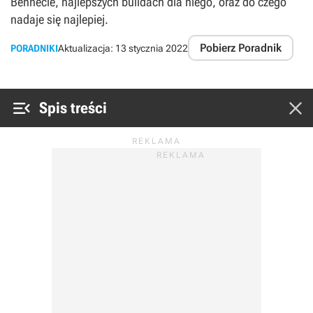
Bennecie, najlepszych buildach dla niego, oraz do czego
nadaje się najlepiej.
Pobierz Poradnik
PORADNIKI
Aktualizacja:
13 stycznia 2022


Spis treści