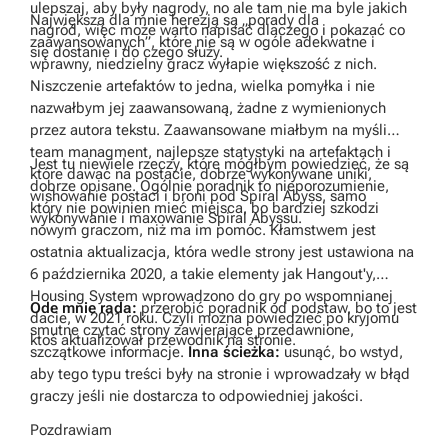
ulepszaj, aby były nagrody, no ale tam nie ma byle jakich
Największą dla mnie herezją są „porady dla
nagród, więc może warto napisać dlaczego i pokazać co
zaawansowanych”, które nie są w ogóle adekwatne i
się dostanie i do czego służy.
wprawny, niedzielny gracz wyłapie większość z nich.
Niszczenie artefaktów to jedna, wielka pomyłka i nie
nazwałbym jej zaawansowaną, żadne z wymienionych
przez autora tekstu. Zaawansowane miałbym na myśli
team managment, najlepsze statystyki na artefaktach i
Jest tu niewiele rzeczy, które mógłbym powiedzieć, że są
które dawać na postacie, dobrze wykonywane uniki,
dobrze opisane. Ogólnie poradnik to nieporozumienie,
wishowanie postaci i broni pod Spiral Abyss, samo
który nie powinien mieć miejsca, bo bardziej szkodzi
wykonywanie i maxowanie Spiral Abyssu.
nowym graczom, niż ma im pomóc. Kłamstwem jest
ostatnia aktualizacja, która wedle strony jest ustawiona na
6 października 2020, a takie elementy jak Hangout'y,
Housing System wprowadzono do gry po wspomnianej
Ode mnie rada:
przerobić poradnik od podstaw, bo to jest
dacie, w 2021 roku. Czyli można powiedzieć po kryjomu
smutne czytać strony zawierające przedawnione,
ktoś aktualizował przewodnik na stronie.
szczątkowe informacje.
Inna ścieżka:
usunąć, bo wstyd,
aby tego typu treści były na stronie i wprowadzały w błąd
graczy jeśli nie dostarcza to odpowiedniej jakości.
Pozdrawiam