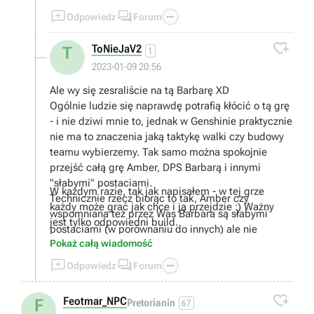



Odpowiedz
Forum

ToNieJaV2
T
1
2023-01-09 20:56
Ale wy się zesraliście na tą Barbarę XD
Ogólnie ludzie się naprawdę potrafią kłócić o tą grę
- i nie dziwi mnie to, jednak w Genshinie praktycznie
nie ma to znaczenia jaką taktykę walki czy budowy
teamu wybierzemy. Tak samo można spokojnie
przejść całą grę Amber, DPS Barbarą i innymi
"słabymi" postaciami.
W każdym razie, tak jak napisałem - w tej grze
Technicznie rzecz biorąc to tak, Amber czy
każdy może grać jak chce i ją przejdzie :) Ważny
wspomniana też przez Was Barbara są słabymi
jest tylko odpowiedni build.
postaciami (w porównaniu do innych) ale nie
Pokaż całą wiadomość
oznacza to że są całkowicie bezużyteczne. Mają
wady jak i zalety. Np. Barbara jest całkiem spoko



Odpowiedz
Forum
f2p postacią do dendro teamu :)
W temacie healowania.. cóż, moim zdaniem

Feotmar_NPC
F
Pretorianin
67
healowanie nie jest bezużyteczne, wręcz