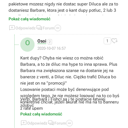
pakietowe mozesz nigdy nie dostac super Diluca ale za to
dostaniesz Barbare, ktora jest o kant dupy potluc, 2 lub 3
razy. Tym bardziej ze jest 24 dodatkowych postaci.
Pokaż całą wiadomość



Odpowiedz
Forum

Osoi
1
O
2
2020-10-07 16:57
Kant dupy? Chyba nie wiesz co można robić
Barbara, a to że diluc ma hype to inna sprawa. Plus
Barbara ma zwiększona szanse na dostanie jej na
banerze z venti, a Diluc nie. Ciężko trafić Diluca bo
nie jest on na "promocji"
Losowanie postaci może być denerwujące pod
względem tego, że nie możesz losować na to co byś
Venti, Barbara i Fishcl są i te postacie łatwiej
konkretnie chciał, jeżeli akurat nie ma na to banneru
zdobyć
z rate upem
Pokaż całą wiadomość



Odpowiedz
Forum