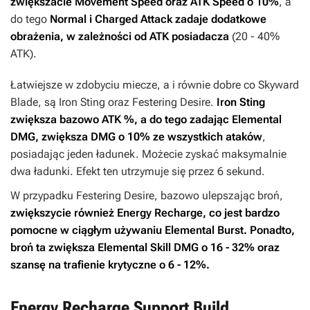
zwiększacie Movement Speed oraz ATK Speed o 10%
, a
do tego
Normal i Charged Attack zadaje dodatkowe
obrażenia, w zależności od ATK posiadacza
(20 - 40%
ATK).
Łatwiejsze w zdobyciu miecze, a i równie dobre co Skyward
Blade, są Iron Sting oraz Festering Desire.
Iron Sting
zwiększa bazowo ATK %, a do tego zadając Elemental
DMG, zwiększa DMG o 10% ze wszystkich ataków
,
posiadając jeden ładunek. Możecie zyskać maksymalnie
dwa ładunki. Efekt ten utrzymuje się przez 6 sekund.
W przypadku Festering Desire, bazowo ulepszając broń,
zwiększycie również Energy Recharge
, co jest bardzo
pomocne w ciągłym używaniu Elemental Burst. Ponadto,
broń ta zwiększa Elemental Skill DMG o 16 - 32% oraz
szansę na trafienie krytyczne o 6 - 12%.
Energy Recharge Support Build