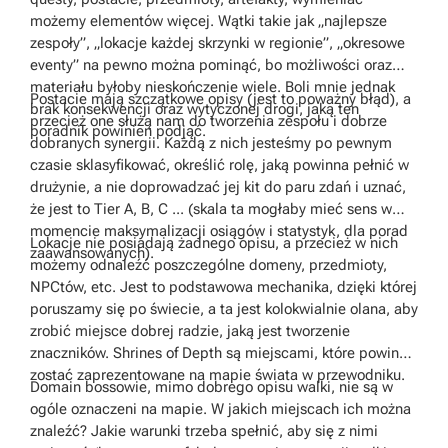
możemy elementów więcej. Wątki takie jak „najlepsze
zespoły”, „lokacje każdej skrzynki w regionie”, „okresowe
eventy” na pewno można pominąć, bo możliwości oraz
materiału byłoby nieskończenie wiele. Boli mnie jednak
Postacie mają szczątkowe opisy (jest to poważny błąd), a
brak konsekwencji oraz wytyczonej drogi, jaką ten
przecież one służą nam do tworzenia zespołu i dobrze
poradnik powinien podjąć.
dobranych synergii. Każdą z nich jesteśmy po pewnym
czasie sklasyfikować, określić rolę, jaką powinna pełnić w
drużynie, a nie doprowadzać jej kit do paru zdań i uznać,
że jest to Tier A, B, C ... (skala ta mogłaby mieć sens w
momencie maksymalizacji osiągów i statystyk, dla porad
Lokacje nie posiadają żadnego opisu, a przecież w nich
zaawansowanych).
możemy odnaleźć poszczególne domeny, przedmioty,
NPCtów, etc. Jest to podstawowa mechanika, dzięki której
poruszamy się po świecie, a ta jest kolokwialnie olana, aby
zrobić miejsce dobrej radzie, jaką jest tworzenie
znaczników. Shrines of Depth są miejscami, które powinny
zostać zaprezentowane na mapie świata w przewodniku.
Domain bossowie, mimo dobrego opisu walki, nie są w
ogóle oznaczeni na mapie. W jakich miejscach ich można
znaleźć? Jakie warunki trzeba spełnić, aby się z nimi