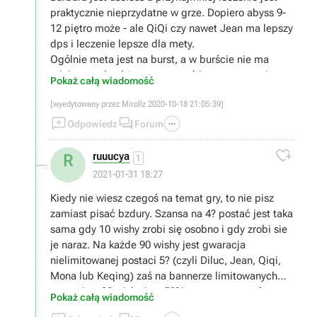
praktycznie nieprzydatne w grze. Dopiero abyss 9-
12 piętro może - ale QiQi czy nawet Jean ma lepszy
dps i leczenie lepsze dla mety.
Ogólnie meta jest na burst, a w burście nie ma
miejsca na heal (sporo wyzwań jest na czas, nie na
Pokaż całą wiadomość
wytrzymalość). Poza tym praktycznie 95% contentu
[wyedytowany przez Mirollz 2020-10-18 21:05:39]
jest na tyle łatwe, ze heal jest po prostu zbędny


przez większość czasu.

Odpowiedz
Forum
To że na filmiku ktoś robi duży dps na ognistej elitce

to nic nie znaczy :).
ruuucya
R
1
2021-01-31 18:27
Kiedy nie wiesz czegoś na temat gry, to nie pisz
zamiast pisać bzdury. Szansa na 4? postać jest taka
sama gdy 10 wishy zrobi się osobno i gdy zrobi sie
je naraz. Na każde 90 wishy jest gwaracja
nielimitowanej postaci 5? (czyli Diluc, Jean, Qiqi,
Mona lub Keqing) zaś na bannerze limitowanych
postaci za 90 wishy jest 50% szans na postać
Pokaż całą wiadomość
limitowaną i 50% na jedną z nielimitowanych. Na