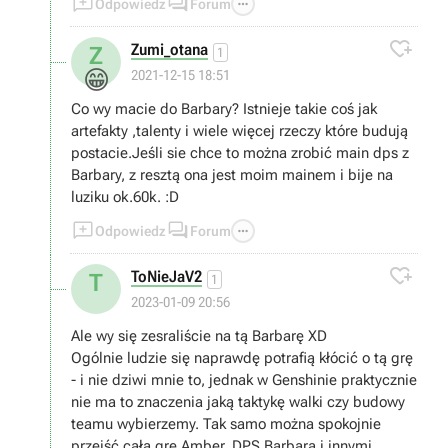



Odpowiedz
Forum
180 wishy na bannerze limitowanym jest 100%
szansy trafienia postaci limitowanej. Losowanie

Zumi_otana
Z
postsci w genshin to prosty mechanizm gacha i to w
1
jakim miejscu lub w jaki sposób robi się wishe nic
😁
2021-12-15 18:51
nie zmienia
Co wy macie do Barbary? Istnieje takie coś jak
artefakty ,talenty i wiele więcej rzeczy które budują
postacie.Jeśli sie chce to można zrobić main dps z
Barbary, z resztą ona jest moim mainem i bije na
luziku ok.60k. :D



Odpowiedz
Forum

ToNieJaV2
T
1
2023-01-09 20:56
Ale wy się zesraliście na tą Barbarę XD
Ogólnie ludzie się naprawdę potrafią kłócić o tą grę
- i nie dziwi mnie to, jednak w Genshinie praktycznie
nie ma to znaczenia jaką taktykę walki czy budowy
teamu wybierzemy. Tak samo można spokojnie
przejść całą grę Amber, DPS Barbarą i innymi