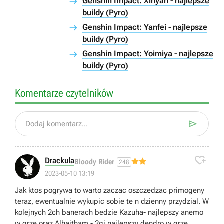
Genshin Impact: Xinyan - najlepsze
buildy (Pyro)
Genshin Impact: Yanfei - najlepsze
buildy (Pyro)
Genshin Impact: Yoimiya - najlepsze
buildy (Pyro)
Komentarze czytelników

Dodaj komentarz...

Drackula
Bloody Rider
248
2023-05-10 13:19
Jak ktos pogrywa to warto zaczac oszczedzac primogeny
teraz, ewentualnie wykupic sobie te n dzienny przydzial. W
kolejnych 2ch banerach bedzie Kazuha- najlepszy anemo
w grze oraz Alhaitham - 2gi najlepszy dendro w grze.