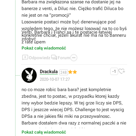
Barbara ma zwiększona szanse na dostanie jej na
banerze z venti, a Diluc nie. Ciężko trafić Diluca bo
nie jest on na "promocji"
Losowanie postaci może być denerwujące pod
względem tego, że nie możesz losować na to co byś
Venti, Barbara i Fishcl są i te postacie łatwiej
konkretnie chciał, jeżeli akurat nie ma na to banneru
zdobyć
z rate upem
Pokaż całą wiadomość



Odpowiedz
Forum

Drackula
-1
248
2020-10-07 17:27
no co moze robic bara bara? jest kompletnie
zbedna, jest to postac, w przypadku ktorej kazdy
inny wybor bedzie lepszy. W tej grze liczy sie DPS,
DPS i jeszcze wiecej DPS. Challenge to jest wyscig
DPSa a nie jakies fiki miki na przezywalnosc.
Barbare dostalem dwa razy z normalnej paczki a nie
promocyjnej wiec nie wciskaj kitow ;)
Pokaż całą wiadomość