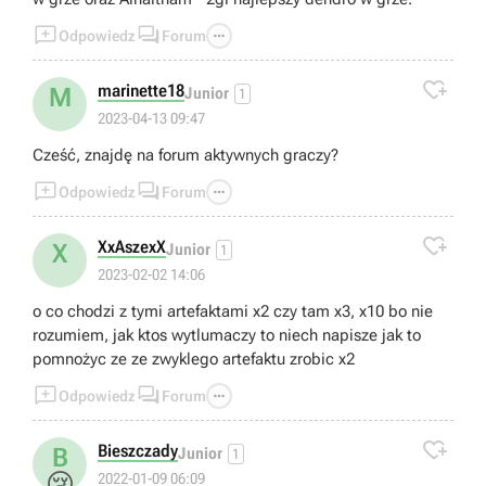



Odpowiedz
Forum

marinette18
M
Junior
1
2023-04-13 09:47
Cześć, znajdę na forum aktywnych graczy?



Odpowiedz
Forum

XxAszexX
X
Junior
1
2023-02-02 14:06
o co chodzi z tymi artefaktami x2 czy tam x3, x10 bo nie
rozumiem, jak ktos wytlumaczy to niech napisze jak to
pomnożyc ze ze zwyklego artefaktu zrobic x2



Odpowiedz
Forum

Bieszczady
B
Junior
1
😢
2022-01-09 06:09