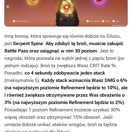
Inną bronią, która sprawuje się równie dobrze na Dilucu,
jest
Serpent Spine
.
Aby zdobyć tę broń, musicie zakupić
Battle Pass oraz osiągnąć w nim 30 poziom
. Jest to
nagroda, która pozwala na wybór jednej z pięciu broni (po
jednym rodzaju). Broń ta zwiększa Wasz CRIT Rate %.
Ponadto,
co 4 sekundy zdobywacie jeden stack
(maksymalnie 5).
Każdy stack wzmacnia Wasz DMG o 6%
(na najwyższym poziomie Refinement będzie to 10%), ale
i również zwiększa otrzymywane przez Was obrażenia o
3% (na najwyższym poziomie Refinement będzie to 2%)
.
Posiadając 1 poziom Refinement możecie uzyskać 30%
więcej obrażeń oraz otrzymywać 15% obrażeń. Jeśli
umiecie dobrze unikać ataków wrogów, broń ta będzie
idealnie się nadawać dla Diluca.