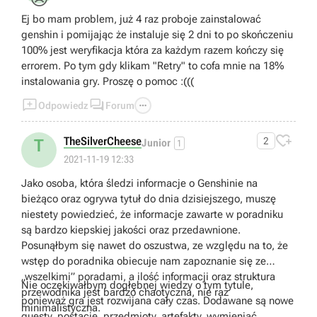
Ej bo mam problem, już 4 raz proboje zainstalować
genshin i pomijając że instaluje się 2 dni to po skończeniu
100% jest weryfikacja która za każdym razem kończy się
errorem. Po tym gdy klikam "Retry" to cofa mnie na 18%
instalowania gry. Proszę o pomoc :(((



Odpowiedz
Forum

TheSilverCheese
2
T
Junior
1
2021-11-19 12:33
Jako osoba, która śledzi informacje o Genshinie na
bieżąco oraz ogrywa tytuł do dnia dzisiejszego, muszę
niestety powiedzieć, że informacje zawarte w poradniku
są bardzo kiepskiej jakości oraz przedawnione.
Posunąłbym się nawet do oszustwa, ze względu na to, że
wstęp do poradnika obiecuje nam zapoznanie się ze
„wszelkimi” poradami, a ilość informacji oraz struktura
Nie oczekiwałbym dogłębnej wiedzy o tym tytule,
przewodnika jest bardzo chaotyczna, nie raz
ponieważ gra jest rozwijana cały czas. Dodawane są nowe
minimalistyczna.
questy, postacie, przedmioty, artefakty, wymieniać