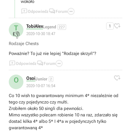
wokoło



Odpowiedz
Forum

TobiAlex
1
T
Legend
227
👎
2020-10-30 18:47
Rodzaje Chests
Poważnie? To już nie lepiej "Rodzaje skrzyń"?



Odpowiedz
Forum

Osoi
O
Junior
2
2020-10-07 16:54
Co 10 wish to gwarantowany minimum 4* niezależnie od
tego czy pojedynczo czy multi.
Zrobiłem około 50 singli dla pewności.
Mimo wszystko polecam robienie 10 na raz, zdarzało się
dostać kilka 4* albo 5* I 4*a w pojedynczych tylko
gwarantowaną 4*