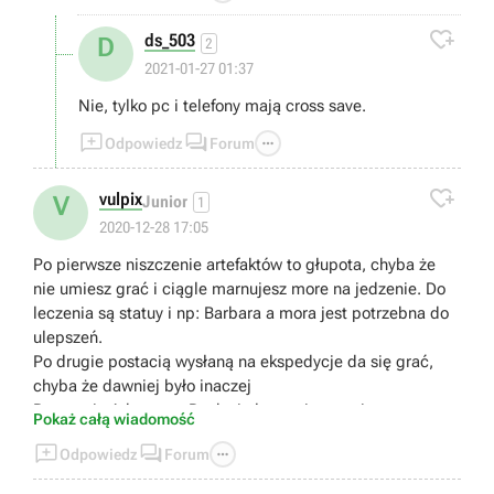

ds_503
D
2
2021-01-27 01:37
Nie, tylko pc i telefony mają cross save.



Odpowiedz
Forum

vulpix
V
Junior
1
2020-12-28 17:05
Po pierwsze niszczenie artefaktów to głupota, chyba że
nie umiesz grać i ciągle marnujesz more na jedzenie. Do
leczenia są statuy i np: Barbara a mora jest potrzebna do
ulepszeń.
Po drugie postacią wysłaną na ekspedycje da się grać,
chyba że dawniej było inaczej
Po trzecie Adventure Rank nie łączy się z poziomem, to
Pokaż całą wiadomość
dlaczego ciągle wyskakuje mi abym podniósł Adventure



Odpowiedz
Forum
Rank abym mógł podnieść poziom broni,postaci itd
Po czwarte w Spiral Abyss da się leczyć jedzeniem