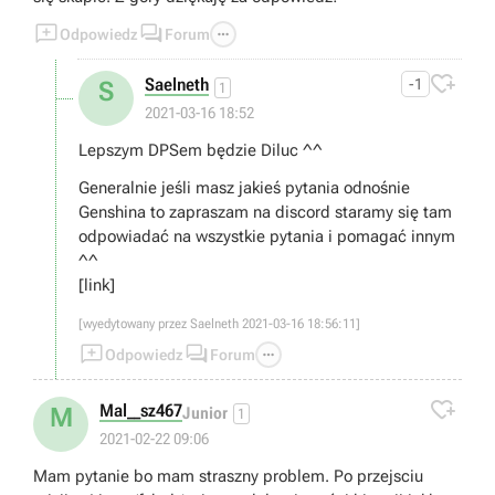



Odpowiedz
Forum

Saelneth
-1
S
1
2021-03-16 18:52
Lepszym DPSem będzie Diluc ^^
Generalnie jeśli masz jakieś pytania odnośnie
Genshina to zapraszam na discord staramy się tam
odpowiadać na wszystkie pytania i pomagać innym
^^
[link]
[wyedytowany przez Saelneth 2021-03-16 18:56:11]



Odpowiedz
Forum

Mal__sz467
M
Junior
1
2021-02-22 09:06
Mam pytanie bo mam straszny problem. Po przejsciu