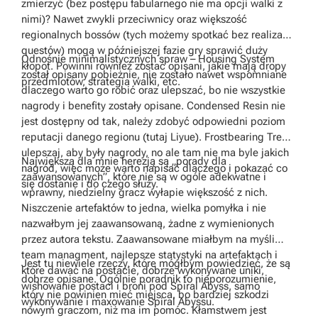
zmierzyć (bez postępu fabularnego nie ma opcji walki z
nimi)? Nawet zwykli przeciwnicy oraz większość
regionalnych bossów (tych możemy spotkać bez realizacji
questów) mogą w późniejszej fazie gry sprawić duży
Odnośnie minimalistycznych spraw – Housing System
kłopot. Powinni również zostać opisani, jakie mają dropy
został opisany pobieżnie, nie zostało nawet wspomniane
przedmiotów, strategia walki, etc.
dlaczego warto go robić oraz ulepszać, bo nie wszystkie
nagrody i benefity zostały opisane. Condensed Resin nie
jest dostępny od tak, należy zdobyć odpowiedni poziom
reputacji danego regionu (tutaj Liyue). Frostbearing Tree –
ulepszaj, aby były nagrody, no ale tam nie ma byle jakich
Największą dla mnie herezją są „porady dla
nagród, więc może warto napisać dlaczego i pokazać co
zaawansowanych”, które nie są w ogóle adekwatne i
się dostanie i do czego służy.
wprawny, niedzielny gracz wyłapie większość z nich.
Niszczenie artefaktów to jedna, wielka pomyłka i nie
nazwałbym jej zaawansowaną, żadne z wymienionych
przez autora tekstu. Zaawansowane miałbym na myśli
team managment, najlepsze statystyki na artefaktach i
Jest tu niewiele rzeczy, które mógłbym powiedzieć, że są
które dawać na postacie, dobrze wykonywane uniki,
dobrze opisane. Ogólnie poradnik to nieporozumienie,
wishowanie postaci i broni pod Spiral Abyss, samo
który nie powinien mieć miejsca, bo bardziej szkodzi
wykonywanie i maxowanie Spiral Abyssu.
nowym graczom, niż ma im pomóc. Kłamstwem jest