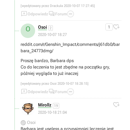
[wyedytowany przez Drackula 2020-10-07 17:27:45]



Odpowiedz
Forum

Osoi
1
O
2
2020-10-07 18:27
reddit.com/r/Genshin_Impact/comments/j61db0/bar
bara_24773dmg/
Proszę bardzo, Barbara dps
Co do leczenia to jest zbędne na początku gry,
później wygląda to już inaczej
[wyedytowany przez Osoi 2020-10-07 18:28:15]



Odpowiedz
Forum

Mirollz
19
2020-10-18 21:04
Osoi
Barbara jest useless a przynajmniej leczenie jest