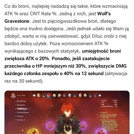
Co do broni, najlepiej nadadzą się takie, które wzmacniają
ATK % oraz CRIT Rate %. Jedną z nich, jest
Wolf's
Gravestone
. Jest to pięciogwiazdkowa broń, dlatego
będzie ona trudno dostępna. Jeśli jednak udało się Wam ją
zdobyć, warto w nią zainwestować, gdyż Diluc zrobi z niej
bardzo dobry użytek. Poza wzmocnieniem ATK %
wynikającego z bazowych statystyk,
umiejętność broni
zwiększa ATK o 20%
.
Ponadto, jeśli zaatakujecie
przeciwnika o HP mniejszym niż 30%, zwiększycie DMG
każdego członka zespołu o 40% na 12 sekund
(aktywacja
raz na 30 sekund).