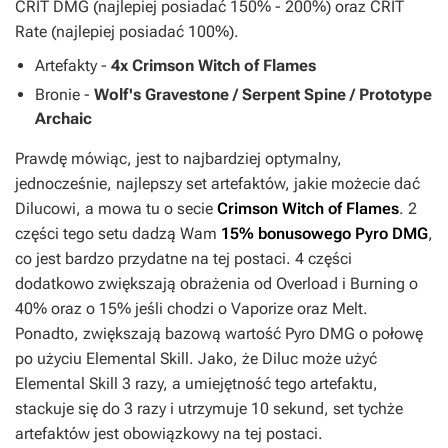
CRIT DMG (najlepiej posiadać 150% - 200%) oraz CRIT
Rate (najlepiej posiadać 100%).
Artefakty -
4x Crimson Witch of Flames
Bronie -
Wolf's Gravestone / Serpent Spine / Prototype
Archaic
Prawdę mówiąc, jest to najbardziej optymalny,
jednocześnie, najlepszy set artefaktów, jakie możecie dać
Dilucowi, a mowa tu o secie
Crimson Witch of Flames
. 2
części tego setu dadzą Wam
15% bonusowego Pyro DMG
,
co jest bardzo przydatne na tej postaci. 4 części
dodatkowo zwiększają obrażenia od Overload i Burning o
40% oraz o 15% jeśli chodzi o Vaporize oraz Melt.
Ponadto, zwiększają bazową wartość Pyro DMG o połowę
po użyciu Elemental Skill. Jako, że Diluc może użyć
Elemental Skill 3 razy, a umiejętność tego artefaktu,
stackuje się do 3 razy i utrzymuje 10 sekund, set tychże
artefaktów jest obowiązkowy na tej postaci.