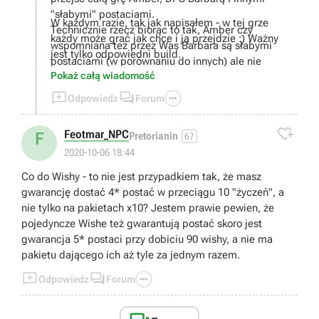
"słabymi" postaciami.
W każdym razie, tak jak napisałem - w tej grze
Technicznie rzecz biorąc to tak, Amber czy
każdy może grać jak chce i ją przejdzie :) Ważny
wspomniana też przez Was Barbara są słabymi
jest tylko odpowiedni build.
postaciami (w porównaniu do innych) ale nie
Pokaż całą wiadomość
oznacza to że są całkowicie bezużyteczne. Mają
wady jak i zalety. Np. Barbara jest całkiem spoko



Odpowiedz
Forum
f2p postacią do dendro teamu :)
W temacie healowania.. cóż, moim zdaniem

Feotmar_NPC
F
Pretorianin
67
healowanie nie jest bezużyteczne, wręcz
2020-10-06 18:44
przeciwnie.
Swoje już w tej grze przeżyłem i nie raz taka postać
Co do Wishy - to nie jest przypadkiem tak, że masz
byłą koniecznością.
gwarancję dostać 4* postać w przeciągu 10 "życzeń", a
Teamy robiące tylko DMG też działają ale
nie tylko na pakietach x10? Jestem prawie pewien, że
powiedział bym że to bardziej na end game, no
pojedyncze Wishe też gwarantują postać skoro jest
chyba że ktoś jest absolutnym no lifem i w dodatku
gwarancja 5* postaci przy dobiciu 90 wishy, a nie ma
ma super szczęście do artefaktów oraz wishowania.
pakietu dającego ich aż tyle za jednym razem.
Obecnie najbardziej popularne jest używanie tarczy



Odpowiedz
Forum
jako ratunku w kiepskich sytuacjach.
Samych DPS i sub-dps używa sięraczej na end
game.