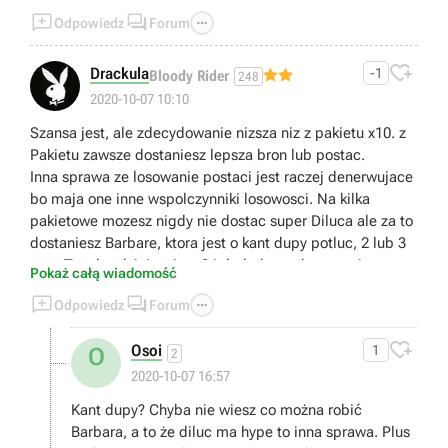



Odpowiedz
Forum

Drackula
-1
Bloody Rider
248
2020-10-07 10:10
Szansa jest, ale zdecydowanie nizsza niz z pakietu x10. z
Pakietu zawsze dostaniesz lepsza bron lub postac.
Inna sprawa ze losowanie postaci jest raczej denerwujace
bo maja one inne wspolczynniki losowosci. Na kilka
pakietowe mozesz nigdy nie dostac super Diluca ale za to
dostaniesz Barbare, ktora jest o kant dupy potluc, 2 lub 3
razy. Tym bardziej ze jest 24 dodatkowych postaci.
Pokaż całą wiadomość



Odpowiedz
Forum

Osoi
1
O
2
2020-10-07 16:57
Kant dupy? Chyba nie wiesz co można robić
Barbara, a to że diluc ma hype to inna sprawa. Plus