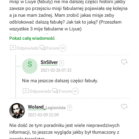
misji w Liuye (fabuly) nie ma dalszej części historii jakby
zawsze po przejsciu misji fabularnej pojawiała się kolejna
a ja nue mam żadnej. Mam zrobić jakas misje zeby
odblokować dalszą fabułę? Jak tak to jaką? (Przeszłam
wszystkie 3 mije fabularne w Liyue)
Dzięki za pomoc!!?
Pokaż całą wiadomość



Odpowiedz
Forum

SirSilver
S
1
2021-02-26 07:33
Nie ma jeszcze dalszej części fabuły.



Odpowiedz
Forum

Woland_
Legionista
7
2021-02-09 22:09
Nie dość że tym poradniku jest wiele nieprawdziwych
informacji, to jeszcze wygląda jakby był tłumaczony z