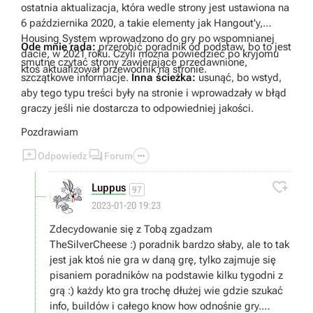
ostatnia aktualizacja, która wedle strony jest ustawiona na
6 października 2020, a takie elementy jak Hangout'y,
Housing System wprowadzono do gry po wspomnianej
Ode mnie rada:
przerobić poradnik od podstaw, bo to jest
dacie, w 2021 roku. Czyli można powiedzieć po kryjomu
smutne czytać strony zawierające przedawnione,
ktoś aktualizował przewodnik na stronie.
szczątkowe informacje.
Inna ścieżka:
usunąć, bo wstyd,
aby tego typu treści były na stronie i wprowadzały w błąd
graczy jeśli nie dostarcza to odpowiedniej jakości.
Pozdrawiam



Odpowiedz
Forum

Luppus
97
2023-01-20 19:23
Zdecydowanie się z Tobą zgadzam
TheSilverCheese :) poradnik bardzo słaby, ale to tak
jest jak ktoś nie gra w daną grę, tylko zajmuje się
pisaniem poradników na podstawie kilku tygodni z
grą :) każdy kto gra trochę dłużej wie gdzie szukać
info, buildów i całego know how odnośnie gry.