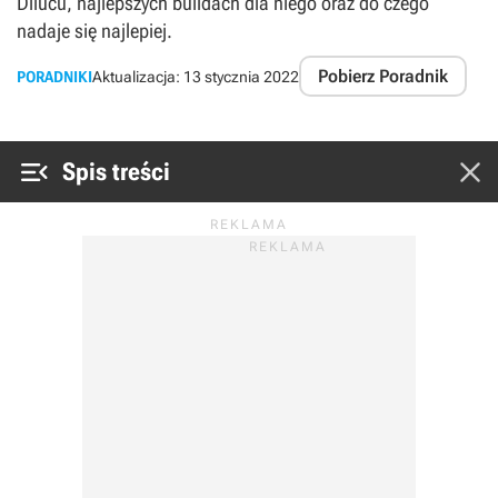
Dilucu, najlepszych buildach dla niego oraz do czego
nadaje się najlepiej.
Pobierz Poradnik
PORADNIKI
Aktualizacja:
13 stycznia 2022


Spis treści