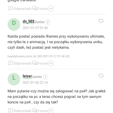
google translator.



Odpowiedz
Forum

ds_503
D
Junior
2
2021-01-27 01:44
Każda postać posiada iframes przy wykonywaniu ultimate,
nie tylko te z animacją. I na początku wykonywania uniku,
czyli dash, też postać jest nietykalna.
[wyedytowany przez ds_503 2021-01-27 01:46:52]



Odpowiedz
Forum

leizer
L
Junior
1
2021-01-26 22:14
Mam pytanie-czy można się zalogować na ps4? Jak grałeś
na początku na pc a teraz chcesz pograć na tym samym
koncie na ps4 , czy da się tak?



Odpowiedz
Forum