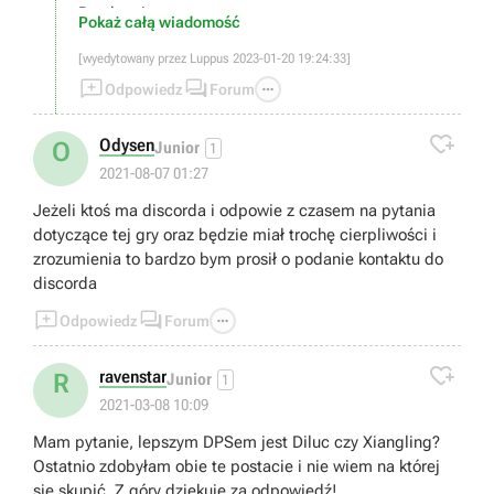
Pozdrawiam
Pokaż całą wiadomość
[wyedytowany przez Luppus 2023-01-20 19:24:33]



Odpowiedz
Forum

Odysen
O
Junior
1
2021-08-07 01:27
Jeżeli ktoś ma discorda i odpowie z czasem na pytania
dotyczące tej gry oraz będzie miał trochę cierpliwości i
zrozumienia to bardzo bym prosił o podanie kontaktu do
discorda



Odpowiedz
Forum

ravenstar
R
Junior
1
2021-03-08 10:09
Mam pytanie, lepszym DPSem jest Diluc czy Xiangling?
Ostatnio zdobyłam obie te postacie i nie wiem na której
się skupić. Z góry dziękuję za odpowiedź!