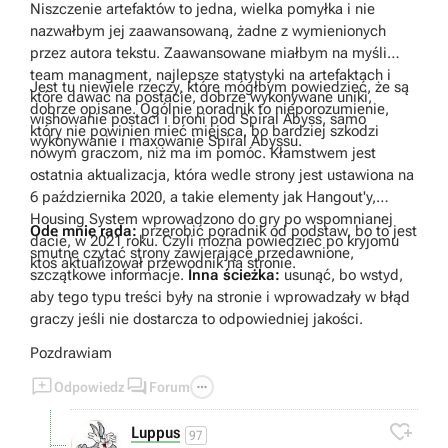
Niszczenie artefaktów to jedna, wielka pomyłka i nie
nazwałbym jej zaawansowaną, żadne z wymienionych
przez autora tekstu. Zaawansowane miałbym na myśli
team managment, najlepsze statystyki na artefaktach i
Jest tu niewiele rzeczy, które mógłbym powiedzieć, że są
które dawać na postacie, dobrze wykonywane uniki,
dobrze opisane. Ogólnie poradnik to nieporozumienie,
wishowanie postaci i broni pod Spiral Abyss, samo
który nie powinien mieć miejsca, bo bardziej szkodzi
wykonywanie i maxowanie Spiral Abyssu.
nowym graczom, niż ma im pomóc. Kłamstwem jest
ostatnia aktualizacja, która wedle strony jest ustawiona na
6 października 2020, a takie elementy jak Hangout'y,
Housing System wprowadzono do gry po wspomnianej
Ode mnie rada:
przerobić poradnik od podstaw, bo to jest
dacie, w 2021 roku. Czyli można powiedzieć po kryjomu
smutne czytać strony zawierające przedawnione,
ktoś aktualizował przewodnik na stronie.
szczątkowe informacje.
Inna ścieżka:
usunąć, bo wstyd,
aby tego typu treści były na stronie i wprowadzały w błąd
graczy jeśli nie dostarcza to odpowiedniej jakości.
Pozdrawiam



Odpowiedz
Forum

Luppus
97