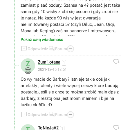
zamiast pisać bzdury. Szansa na 4? postać jest taka
sama gdy 10 wishy zrobi się osobno i gdy zrobi sie
je naraz. Na każde 90 wishy jest gwaracja
nielimitowanej postaci 5? (czyli Diluc, Jean, Qiqi,
Mona lub Keqing) zaś na bannerze limitowanych
postaci za 90 wishy jest 50% szans na postać
Pokaż całą wiadomość
limitowaną i 50% na jedną z nielimitowanych. Na



Odpowiedz
Forum
180 wishy na bannerze limitowanym jest 100%
szansy trafienia postaci limitowanej. Losowanie

Zumi_otana
Z
postsci w genshin to prosty mechanizm gacha i to w
1
jakim miejscu lub w jaki sposób robi się wishe nic
😁
2021-12-15 18:51
nie zmienia
Co wy macie do Barbary? Istnieje takie coś jak
artefakty ,talenty i wiele więcej rzeczy które budują
postacie.Jeśli sie chce to można zrobić main dps z
Barbary, z resztą ona jest moim mainem i bije na
luziku ok.60k. :D



Odpowiedz
Forum

ToNieJaV2
T
1