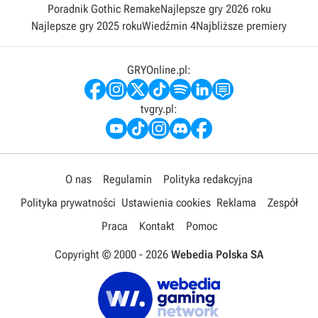
Poradnik Gothic Remake
Najlepsze gry 2026 roku
Najlepsze gry 2025 roku
Wiedźmin 4
Najbliższe premiery
GRYOnline.pl:
tvgry.pl:
O nas
Regulamin
Polityka redakcyjna
Polityka prywatności
Ustawienia cookies
Reklama
Zespół
Praca
Kontakt
Pomoc
Copyright © 2000 -
2026
Webedia Polska SA