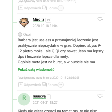
[wyedytowany przez Osoi 2020-10-07 18:28:15]



Odpowiedz
Forum

Mirollz
19
2020-10-18 21:04
Osoi
Barbara jest useless a przynajmniej leczenie jest
praktycznie nieprzydatne w grze. Dopiero abyss 9-
12 piętro może - ale QiQi czy nawet Jean ma lepszy
dps i leczenie lepsze dla mety.
Ogólnie meta jest na burst, a w burście nie ma
miejsca na heal (sporo wyzwań jest na czas, nie na
Pokaż całą wiadomość
wytrzymalość). Poza tym praktycznie 95% contentu
[wyedytowany przez Mirollz 2020-10-18 21:05:39]
jest na tyle łatwe, ze heal jest po prostu zbędny


przez większość czasu.

Odpowiedz
Forum
To że na filmiku ktoś robi duży dps na ognistej elitce

to nic nie znaczy :).
ruuucya
R
1
2021-01-31 18:27
Kiedy nie wiesz czegoś na temat gry, to nie pisz