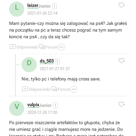

leizer
L
Junior
1
2021-01-26 22:14
Mam pytanie-czy można się zalogować na ps4? Jak grałeś
na początku na pc a teraz chcesz pograć na tym samym
koncie na ps4 , czy da się tak?



Odpowiedz
Forum

ds_503
D
2
2021-01-27 01:37
Nie, tylko pc i telefony mają cross save.



Odpowiedz
Forum

vulpix
V
Junior
1
2020-12-28 17:05
Po pierwsze niszczenie artefaktów to głupota, chyba że
nie umiesz grać i ciągle marnujesz more na jedzenie. Do