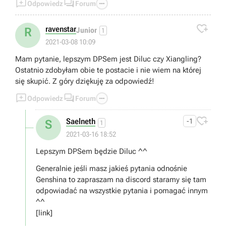



Odpowiedz
Forum

ravenstar
R
Junior
1
2021-03-08 10:09
Mam pytanie, lepszym DPSem jest Diluc czy Xiangling?
Ostatnio zdobyłam obie te postacie i nie wiem na której
się skupić. Z góry dziękuję za odpowiedź!



Odpowiedz
Forum

Saelneth
-1
S
1
2021-03-16 18:52
Lepszym DPSem będzie Diluc ^^
Generalnie jeśli masz jakieś pytania odnośnie
Genshina to zapraszam na discord staramy się tam
odpowiadać na wszystkie pytania i pomagać innym
^^
[link]