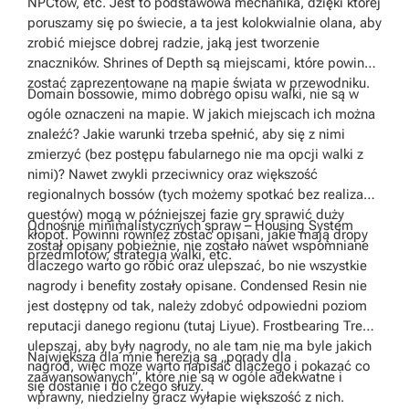
NPCtów, etc. Jest to podstawowa mechanika, dzięki której
poruszamy się po świecie, a ta jest kolokwialnie olana, aby
zrobić miejsce dobrej radzie, jaką jest tworzenie
znaczników. Shrines of Depth są miejscami, które powinny
zostać zaprezentowane na mapie świata w przewodniku.
Domain bossowie, mimo dobrego opisu walki, nie są w
ogóle oznaczeni na mapie. W jakich miejscach ich można
znaleźć? Jakie warunki trzeba spełnić, aby się z nimi
zmierzyć (bez postępu fabularnego nie ma opcji walki z
nimi)? Nawet zwykli przeciwnicy oraz większość
regionalnych bossów (tych możemy spotkać bez realizacji
questów) mogą w późniejszej fazie gry sprawić duży
Odnośnie minimalistycznych spraw – Housing System
kłopot. Powinni również zostać opisani, jakie mają dropy
został opisany pobieżnie, nie zostało nawet wspomniane
przedmiotów, strategia walki, etc.
dlaczego warto go robić oraz ulepszać, bo nie wszystkie
nagrody i benefity zostały opisane. Condensed Resin nie
jest dostępny od tak, należy zdobyć odpowiedni poziom
reputacji danego regionu (tutaj Liyue). Frostbearing Tree –
ulepszaj, aby były nagrody, no ale tam nie ma byle jakich
Największą dla mnie herezją są „porady dla
nagród, więc może warto napisać dlaczego i pokazać co
zaawansowanych”, które nie są w ogóle adekwatne i
się dostanie i do czego służy.
wprawny, niedzielny gracz wyłapie większość z nich.