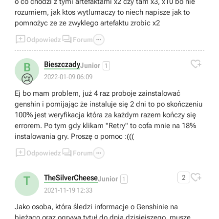
o co chodzi z tymi artefaktami x2 czy tam x3, x10 bo nie
rozumiem, jak ktos wytlumaczy to niech napisze jak to
pomnożyc ze ze zwyklego artefaktu zrobic x2



Odpowiedz
Forum

Bieszczady
B
Junior
1
😢
2022-01-09 06:09
Ej bo mam problem, już 4 raz proboje zainstalować
genshin i pomijając że instaluje się 2 dni to po skończeniu
100% jest weryfikacja która za każdym razem kończy się
errorem. Po tym gdy klikam "Retry" to cofa mnie na 18%
instalowania gry. Proszę o pomoc :(((



Odpowiedz
Forum

TheSilverCheese
2
T
Junior
1
2021-11-19 12:33
Jako osoba, która śledzi informacje o Genshinie na
bieżąco oraz ogrywa tytuł do dnia dzisiejszego, muszę