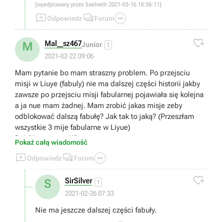
[wyedytowany przez Saelneth 2021-03-16 18:56:11]



Odpowiedz
Forum

Mal__sz467
M
Junior
1
2021-02-22 09:06
Mam pytanie bo mam straszny problem. Po przejsciu
misji w Liuye (fabuly) nie ma dalszej części historii jakby
zawsze po przejsciu misji fabularnej pojawiała się kolejna
a ja nue mam żadnej. Mam zrobić jakas misje zeby
odblokować dalszą fabułę? Jak tak to jaką? (Przeszłam
wszystkie 3 mije fabularne w Liyue)
Dzięki za pomoc!!?
Pokaż całą wiadomość



Odpowiedz
Forum

SirSilver
S
1
2021-02-26 07:33
Nie ma jeszcze dalszej części fabuły.