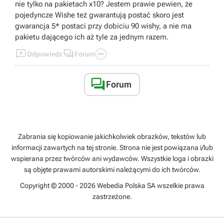
Teamy robiące tylko DMG też działają ale
nie tylko na pakietach x10? Jestem prawie pewien, że
powiedział bym że to bardziej na end game, no
pojedyncze Wishe też gwarantują postać skoro jest
chyba że ktoś jest absolutnym no lifem i w dodatku
gwarancja 5* postaci przy dobiciu 90 wishy, a nie ma
ma super szczęście do artefaktów oraz wishowania.
pakietu dającego ich aż tyle za jednym razem.
Obecnie najbardziej popularne jest używanie tarczy



Odpowiedz
Forum
jako ratunku w kiepskich sytuacjach.
Samych DPS i sub-dps używa sięraczej na end
game.

Forum
Zabrania się kopiowanie jakichkolwiek obrazków, tekstów lub
informacji zawartych na tej stronie. Strona nie jest powiązana i/lub
wspierana przez twórców ani wydawców. Wszystkie loga i obrazki
są objęte prawami autorskimi należącymi do ich twórców.
Copyright © 2000 - 2026 Webedia Polska SA wszelkie prawa
zastrzeżone.