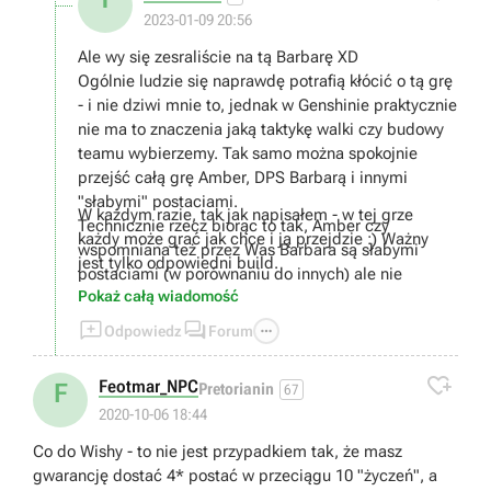
2023-01-09 20:56
Ale wy się zesraliście na tą Barbarę XD
Ogólnie ludzie się naprawdę potrafią kłócić o tą grę
- i nie dziwi mnie to, jednak w Genshinie praktycznie
nie ma to znaczenia jaką taktykę walki czy budowy
teamu wybierzemy. Tak samo można spokojnie
przejść całą grę Amber, DPS Barbarą i innymi
"słabymi" postaciami.
W każdym razie, tak jak napisałem - w tej grze
Technicznie rzecz biorąc to tak, Amber czy
każdy może grać jak chce i ją przejdzie :) Ważny
wspomniana też przez Was Barbara są słabymi
jest tylko odpowiedni build.
postaciami (w porównaniu do innych) ale nie
Pokaż całą wiadomość
oznacza to że są całkowicie bezużyteczne. Mają
wady jak i zalety. Np. Barbara jest całkiem spoko



Odpowiedz
Forum
f2p postacią do dendro teamu :)
W temacie healowania.. cóż, moim zdaniem

Feotmar_NPC
F
Pretorianin
67
healowanie nie jest bezużyteczne, wręcz
2020-10-06 18:44
przeciwnie.
Swoje już w tej grze przeżyłem i nie raz taka postać
Co do Wishy - to nie jest przypadkiem tak, że masz
byłą koniecznością.
gwarancję dostać 4* postać w przeciągu 10 "życzeń", a