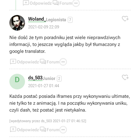



Odpowiedz
Forum

Woland_
Legionista
7
2021-02-09 22:09
Nie dość że tym poradniku jest wiele nieprawdziwych
informacji, to jeszcze wygląda jakby był tłumaczony z
google translator.



Odpowiedz
Forum

ds_503
D
Junior
2
2021-01-27 01:44
Każda postać posiada iframes przy wykonywaniu ultimate,
nie tylko te z animacją. I na początku wykonywania uniku,
czyli dash, też postać jest nietykalna.
[wyedytowany przez ds_503 2021-01-27 01:46:52]



Odpowiedz
Forum