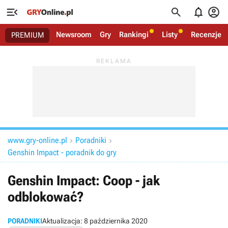




Newsroom
Gry
Rankingi
Listy
Recenzje
PREMIUM
www.gry-online.pl
Poradniki


Genshin Impact - poradnik do gry
Genshin Impact: Coop - jak
odblokować?
PORADNIKI
Aktualizacja:
8 października 2020