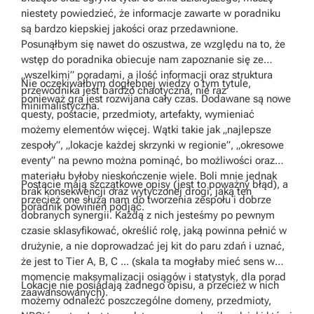
niestety powiedzieć, że informacje zawarte w poradniku
są bardzo kiepskiej jakości oraz przedawnione.
Posunąłbym się nawet do oszustwa, ze względu na to, że
wstęp do poradnika obiecuje nam zapoznanie się ze
„wszelkimi” poradami, a ilość informacji oraz struktura
Nie oczekiwałbym dogłębnej wiedzy o tym tytule,
przewodnika jest bardzo chaotyczna, nie raz
ponieważ gra jest rozwijana cały czas. Dodawane są nowe
minimalistyczna.
questy, postacie, przedmioty, artefakty, wymieniać
możemy elementów więcej. Wątki takie jak „najlepsze
zespoły”, „lokacje każdej skrzynki w regionie”, „okresowe
eventy” na pewno można pominąć, bo możliwości oraz
materiału byłoby nieskończenie wiele. Boli mnie jednak
Postacie mają szczątkowe opisy (jest to poważny błąd), a
brak konsekwencji oraz wytyczonej drogi, jaką ten
przecież one służą nam do tworzenia zespołu i dobrze
poradnik powinien podjąć.
dobranych synergii. Każdą z nich jesteśmy po pewnym
czasie sklasyfikować, określić rolę, jaką powinna pełnić w
drużynie, a nie doprowadzać jej kit do paru zdań i uznać,
że jest to Tier A, B, C ... (skala ta mogłaby mieć sens w
momencie maksymalizacji osiągów i statystyk, dla porad
Lokacje nie posiadają żadnego opisu, a przecież w nich
zaawansowanych).
możemy odnaleźć poszczególne domeny, przedmioty,