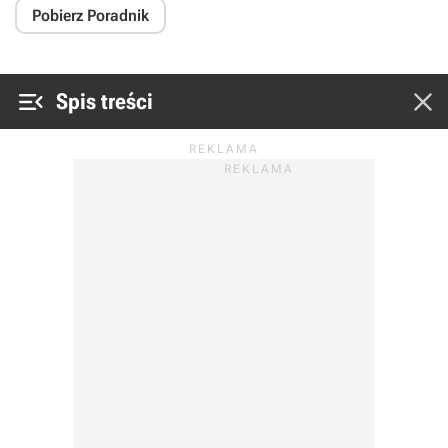
Pobierz Poradnik


Spis treści