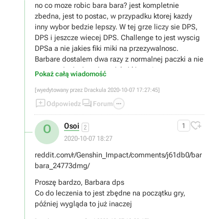
no co moze robic bara bara? jest kompletnie
zbedna, jest to postac, w przypadku ktorej kazdy
inny wybor bedzie lepszy. W tej grze liczy sie DPS,
DPS i jeszcze wiecej DPS. Challenge to jest wyscig
DPSa a nie jakies fiki miki na przezywalnosc.
Barbare dostalem dwa razy z normalnej paczki a nie
promocyjnej wiec nie wciskaj kitow ;)
Pokaż całą wiadomość
[wyedytowany przez Drackula 2020-10-07 17:27:45]



Odpowiedz
Forum

Osoi
1
O
2
2020-10-07 18:27
reddit.com/r/Genshin_Impact/comments/j61db0/bar
bara_24773dmg/
Proszę bardzo, Barbara dps
Co do leczenia to jest zbędne na początku gry,
później wygląda to już inaczej