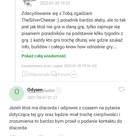
2023-01-20 19:23
Zdecydowanie się z Tobą zgadzam
TheSilverCheese :) poradnik bardzo słaby, ale to tak
jest jak ktoś nie gra w daną grę, tylko zajmuje się
pisaniem poradników na podstawie kilku tygodni z
grą :) każdy kto gra trochę dłużej wie gdzie szukać
info, buildów i całego know how odnośnie gry.
Pozdrawiam
Pokaż całą wiadomość
[wyedytowany przez Luppus 2023-01-20 19:24:33]



Odpowiedz
Forum

Odysen
O
Junior
1
2021-08-07 01:27
Jeżeli ktoś ma discorda i odpowie z czasem na pytania
dotyczące tej gry oraz będzie miał trochę cierpliwości i
zrozumienia to bardzo bym prosił o podanie kontaktu do
discorda