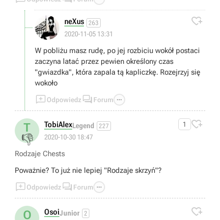
czy portalu xd, mając 50 poziom rankingu mam jeszcze
prawie wszystkie zadania poboczne nieskończone, wiec

neXus
263
jak mi się znudzi latanie bez celu wezmę się za nie xd
2020-11-05 13:31
Co do postaci, ja gram swoimi ulubionymi, nie ważne czy
są dobrzy w walce czy nie, moją sprawiać przyjemność w
W pobliżu masz rudę, po jej rozbiciu wokół postaci
rozgrywce, to ja mam być przekoxszony w grze a nie oni
zaczyna latać przez pewien określony czas
xd
"gwiazdka", która zapala tą kapliczkę. Rozejrzyj się
wokoło



Odpowiedz
Forum

TobiAlex
1
T
Legend
227
👎
2020-10-30 18:47
Rodzaje Chests
Poważnie? To już nie lepiej "Rodzaje skrzyń"?



Odpowiedz
Forum

Osoi
O
Junior
2