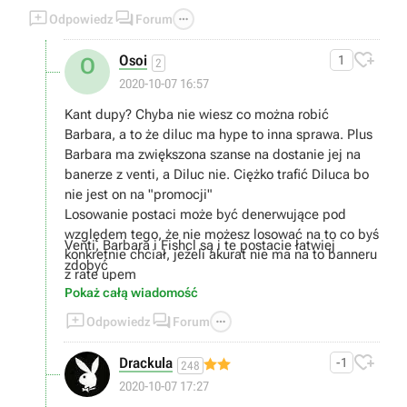



Odpowiedz
Forum

Osoi
1
O
2
2020-10-07 16:57
Kant dupy? Chyba nie wiesz co można robić
Barbara, a to że diluc ma hype to inna sprawa. Plus
Barbara ma zwiększona szanse na dostanie jej na
banerze z venti, a Diluc nie. Ciężko trafić Diluca bo
nie jest on na "promocji"
Losowanie postaci może być denerwujące pod
względem tego, że nie możesz losować na to co byś
Venti, Barbara i Fishcl są i te postacie łatwiej
konkretnie chciał, jeżeli akurat nie ma na to banneru
zdobyć
z rate upem
Pokaż całą wiadomość



Odpowiedz
Forum

Drackula
-1
248
2020-10-07 17:27