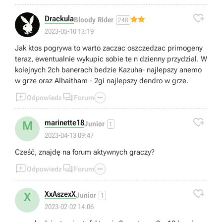

Drackula
Bloody Rider
248
2023-05-10 13:19
Jak ktos pogrywa to warto zaczac oszczedzac primogeny
teraz, ewentualnie wykupic sobie te n dzienny przydzial. W
kolejnych 2ch banerach bedzie Kazuha- najlepszy anemo
w grze oraz Alhaitham - 2gi najlepszy dendro w grze.



Odpowiedz
Forum

marinette18
M
Junior
1
2023-04-13 09:47
Cześć, znajdę na forum aktywnych graczy?



Odpowiedz
Forum

XxAszexX
X
Junior
1
2023-02-02 14:06