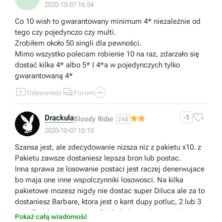
2020-10-07 16:54
Co 10 wish to gwarantowany minimum 4* niezależnie od
tego czy pojedynczo czy multi.
Zrobiłem około 50 singli dla pewności.
Mimo wszystko polecam robienie 10 na raz, zdarzało się
dostać kilka 4* albo 5* I 4*a w pojedynczych tylko
gwarantowaną 4*



Odpowiedz
Forum

Drackula
-1
Bloody Rider
248
2020-10-07 10:10
Szansa jest, ale zdecydowanie nizsza niz z pakietu x10. z
Pakietu zawsze dostaniesz lepsza bron lub postac.
Inna sprawa ze losowanie postaci jest raczej denerwujace
bo maja one inne wspolczynniki losowosci. Na kilka
pakietowe mozesz nigdy nie dostac super Diluca ale za to
dostaniesz Barbare, ktora jest o kant dupy potluc, 2 lub 3
razy. Tym bardziej ze jest 24 dodatkowych postaci.
Pokaż całą wiadomość