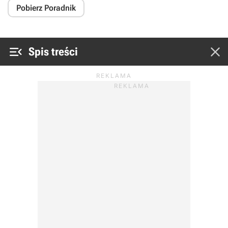
Pobierz Poradnik


Spis treści