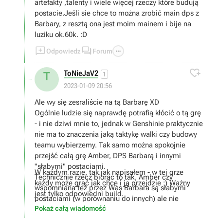
artefakty ,talenty i wiele więcej rzeczy które budują
postacie.Jeśli sie chce to można zrobić main dps z
Barbary, z resztą ona jest moim mainem i bije na
luziku ok.60k. :D



Odpowiedz
Forum

ToNieJaV2
T
1
2023-01-09 20:56
Ale wy się zesraliście na tą Barbarę XD
Ogólnie ludzie się naprawdę potrafią kłócić o tą grę
- i nie dziwi mnie to, jednak w Genshinie praktycznie
nie ma to znaczenia jaką taktykę walki czy budowy
teamu wybierzemy. Tak samo można spokojnie
przejść całą grę Amber, DPS Barbarą i innymi
"słabymi" postaciami.
W każdym razie, tak jak napisałem - w tej grze
Technicznie rzecz biorąc to tak, Amber czy
każdy może grać jak chce i ją przejdzie :) Ważny
wspomniana też przez Was Barbara są słabymi
jest tylko odpowiedni build.
postaciami (w porównaniu do innych) ale nie
Pokaż całą wiadomość
oznacza to że są całkowicie bezużyteczne. Mają