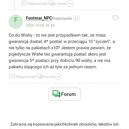
wady jak i zalety. Np. Barbara jest całkiem spoko



Odpowiedz
Forum
f2p postacią do dendro teamu :)
W temacie healowania.. cóż, moim zdaniem

Feotmar_NPC
F
Pretorianin
67
healowanie nie jest bezużyteczne, wręcz
2020-10-06 18:44
przeciwnie.
Swoje już w tej grze przeżyłem i nie raz taka postać
Co do Wishy - to nie jest przypadkiem tak, że masz
byłą koniecznością.
gwarancję dostać 4* postać w przeciągu 10 "życzeń", a
Teamy robiące tylko DMG też działają ale
nie tylko na pakietach x10? Jestem prawie pewien, że
powiedział bym że to bardziej na end game, no
pojedyncze Wishe też gwarantują postać skoro jest
chyba że ktoś jest absolutnym no lifem i w dodatku
gwarancja 5* postaci przy dobiciu 90 wishy, a nie ma
ma super szczęście do artefaktów oraz wishowania.
pakietu dającego ich aż tyle za jednym razem.
Obecnie najbardziej popularne jest używanie tarczy



Odpowiedz
Forum
jako ratunku w kiepskich sytuacjach.
Samych DPS i sub-dps używa sięraczej na end
game.

Forum
Zabrania się kopiowanie jakichkolwiek obrazków, tekstów lub