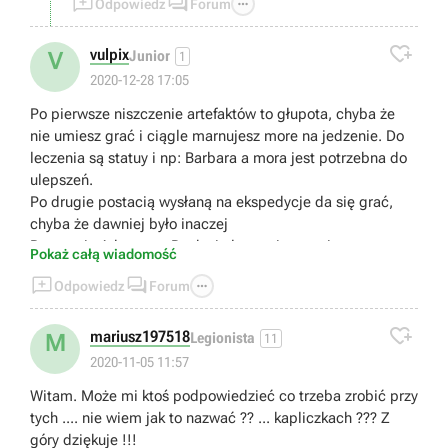



Odpowiedz
Forum

vulpix
V
Junior
1
2020-12-28 17:05
Po pierwsze niszczenie artefaktów to głupota, chyba że
nie umiesz grać i ciągle marnujesz more na jedzenie. Do
leczenia są statuy i np: Barbara a mora jest potrzebna do
ulepszeń.
Po drugie postacią wysłaną na ekspedycje da się grać,
chyba że dawniej było inaczej
Po trzecie Adventure Rank nie łączy się z poziomem, to
Pokaż całą wiadomość
dlaczego ciągle wyskakuje mi abym podniósł Adventure



Odpowiedz
Forum
Rank abym mógł podnieść poziom broni,postaci itd
Po czwarte w Spiral Abyss da się leczyć jedzeniem

Po piąte na stronie z Shrines of Depths podobno jest
mariusz197518
M
Legionista
11
napisane gdzie je znaleźć ???
2020-11-05 11:57
Po szóste Ulepszanie postaci, Jeśli gracze F2P nie
Witam. Może mi ktoś podpowiedzieć co trzeba zrobić przy
potrafią grać to tak, powinni ulepszać max 2 postacie, Bo
tych .... nie wiem jak to nazwać ?? ... kapliczkach ??? Z
ja jakoś do 30 Adventure rank nie ulepszałem w ogóle
góry dziękuje !!!
artefaktów, talentów po czym gdy uznałem że jest ciężko