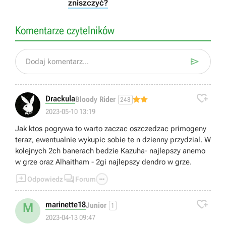
zniszczyć?
Komentarze czytelników

Dodaj komentarz...

Drackula
Bloody Rider
248
2023-05-10 13:19
Jak ktos pogrywa to warto zaczac oszczedzac primogeny
teraz, ewentualnie wykupic sobie te n dzienny przydzial. W
kolejnych 2ch banerach bedzie Kazuha- najlepszy anemo
w grze oraz Alhaitham - 2gi najlepszy dendro w grze.



Odpowiedz
Forum

marinette18
M
Junior
1
2023-04-13 09:47