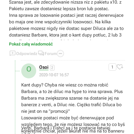
Szansa jest, ale zdecydowanie nizsza niz z pakietu x10. z
Pakietu zawsze dostaniesz lepsza bron lub postac.
Inna sprawa ze losowanie postaci jest raczej denerwujace
bo maja one inne wspolczynniki losowosci. Na kilka
pakietowe mozesz nigdy nie dostac super Diluca ale za to
dostaniesz Barbare, ktora jest o kant dupy potluc, 2 lub 3
razy. Tym bardziej ze jest 24 dodatkowych postaci.
Pokaż całą wiadomość



Odpowiedz
Forum

Osoi
1
O
2
2020-10-07 16:57
Kant dupy? Chyba nie wiesz co można robić
Barbara, a to że diluc ma hype to inna sprawa. Plus
Barbara ma zwiększona szanse na dostanie jej na
banerze z venti, a Diluc nie. Ciężko trafić Diluca bo
nie jest on na "promocji"
Losowanie postaci może być denerwujące pod
względem tego, że nie możesz losować na to co byś
Venti, Barbara i Fishcl są i te postacie łatwiej
konkretnie chciał, jeżeli akurat nie ma na to banneru