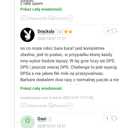
zdobyć
z rate upem
Pokaż całą wiadomość



Odpowiedz
Forum

Drackula
-1
248
2020-10-07 17:27
no co moze robic bara bara? jest kompletnie
zbedna, jest to postac, w przypadku ktorej kazdy
inny wybor bedzie lepszy. W tej grze liczy sie DPS,
DPS i jeszcze wiecej DPS. Challenge to jest wyscig
DPSa a nie jakies fiki miki na przezywalnosc.
Barbare dostalem dwa razy z normalnej paczki a nie
promocyjnej wiec nie wciskaj kitow ;)
Pokaż całą wiadomość
[wyedytowany przez Drackula 2020-10-07 17:27:45]



Odpowiedz
Forum

Osoi
1
O
2
2020-10-07 18:27