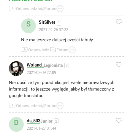



Odpowiedz
Forum

SirSilver
S
1
2021-02-26 07:33
Nie ma jeszcze dalszej części fabuły.



Odpowiedz
Forum

Woland_
Legionista
7
2021-02-09 22:09
Nie dość że tym poradniku jest wiele nieprawdziwych
informacji, to jeszcze wygląda jakby był tłumaczony z
google translator.



Odpowiedz
Forum

ds_503
D
Junior
2
2021-01-27 01:44