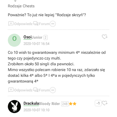
Rodzaje Chests
Poważnie? To już nie lepiej "Rodzaje skrzyń"?



Odpowiedz
Forum

Osoi
O
Junior
2
2020-10-07 16:54
Co 10 wish to gwarantowany minimum 4* niezależnie od
tego czy pojedynczo czy multi.
Zrobiłem około 50 singli dla pewności.
Mimo wszystko polecam robienie 10 na raz, zdarzało się
dostać kilka 4* albo 5* I 4*a w pojedynczych tylko
gwarantowaną 4*



Odpowiedz
Forum

Drackula
-1
Bloody Rider
248
2020-10-07 10:10