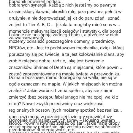
poradnik powinien podjąć.
dobranych synergii. Każdą z nich jesteśmy po pewnym
czasie sklasyfikować, określić rolę, jaką powinna pełnić w
drużynie, a nie doprowadzać jej kit do paru zdań i uznać,
że jest to Tier A, B, C ... (skala ta mogłaby mieć sens w
momencie maksymalizacji osiągów i statystyk, dla porad
Lokacje nie posiadają żadnego opisu, a przecież w nich
zaawansowanych).
możemy odnaleźć poszczególne domeny, przedmioty,
NPCtów, etc. Jest to podstawowa mechanika, dzięki której
poruszamy się po świecie, a ta jest kolokwialnie olana, aby
zrobić miejsce dobrej radzie, jaką jest tworzenie
znaczników. Shrines of Depth są miejscami, które powinny
zostać zaprezentowane na mapie świata w przewodniku.
Domain bossowie, mimo dobrego opisu walki, nie są w
ogóle oznaczeni na mapie. W jakich miejscach ich można
znaleźć? Jakie warunki trzeba spełnić, aby się z nimi
zmierzyć (bez postępu fabularnego nie ma opcji walki z
nimi)? Nawet zwykli przeciwnicy oraz większość
regionalnych bossów (tych możemy spotkać bez realizacji
questów) mogą w późniejszej fazie gry sprawić duży
Odnośnie minimalistycznych spraw – Housing System
kłopot. Powinni również zostać opisani, jakie mają dropy
został opisany pobieżnie, nie zostało nawet wspomniane
przedmiotów, strategia walki, etc.