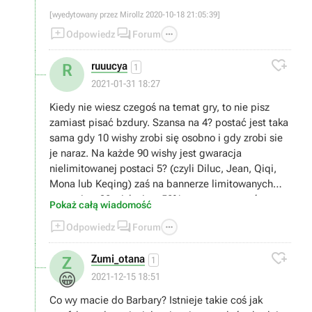
wytrzymalość). Poza tym praktycznie 95% contentu
[wyedytowany przez Mirollz 2020-10-18 21:05:39]
jest na tyle łatwe, ze heal jest po prostu zbędny


przez większość czasu.

Odpowiedz
Forum
To że na filmiku ktoś robi duży dps na ognistej elitce

to nic nie znaczy :).
ruuucya
R
1
2021-01-31 18:27
Kiedy nie wiesz czegoś na temat gry, to nie pisz
zamiast pisać bzdury. Szansa na 4? postać jest taka
sama gdy 10 wishy zrobi się osobno i gdy zrobi sie
je naraz. Na każde 90 wishy jest gwaracja
nielimitowanej postaci 5? (czyli Diluc, Jean, Qiqi,
Mona lub Keqing) zaś na bannerze limitowanych
postaci za 90 wishy jest 50% szans na postać
Pokaż całą wiadomość
limitowaną i 50% na jedną z nielimitowanych. Na



Odpowiedz
Forum
180 wishy na bannerze limitowanym jest 100%
szansy trafienia postaci limitowanej. Losowanie

Zumi_otana
Z
postsci w genshin to prosty mechanizm gacha i to w
1
jakim miejscu lub w jaki sposób robi się wishe nic
😁
2021-12-15 18:51
nie zmienia
Co wy macie do Barbary? Istnieje takie coś jak