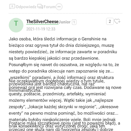



Odpowiedz
Forum

TheSilverCheese
2
T
Junior
1
2021-11-19 12:33
Jako osoba, która śledzi informacje o Genshinie na
bieżąco oraz ogrywa tytuł do dnia dzisiejszego, muszę
niestety powiedzieć, że informacje zawarte w poradniku
są bardzo kiepskiej jakości oraz przedawnione.
Posunąłbym się nawet do oszustwa, ze względu na to, że
wstęp do poradnika obiecuje nam zapoznanie się ze
„wszelkimi” poradami, a ilość informacji oraz struktura
Nie oczekiwałbym dogłębnej wiedzy o tym tytule,
przewodnika jest bardzo chaotyczna, nie raz
ponieważ gra jest rozwijana cały czas. Dodawane są nowe
minimalistyczna.
questy, postacie, przedmioty, artefakty, wymieniać
możemy elementów więcej. Wątki takie jak „najlepsze
zespoły”, „lokacje każdej skrzynki w regionie”, „okresowe
eventy” na pewno można pominąć, bo możliwości oraz
materiału byłoby nieskończenie wiele. Boli mnie jednak
Postacie mają szczątkowe opisy (jest to poważny błąd), a
brak konsekwencji oraz wytyczonej drogi, jaką ten
przecież one służą nam do tworzenia zespołu i dobrze