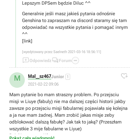
Lepszym DPSem będzie Diluc ^^
Generalnie jeśli masz jakieś pytania odnośnie
Genshina to zapraszam na discord staramy się tam
odpowiadać na wszystkie pytania i pomagać innym
^^
[link]
[wyedytowany przez Saelneth 2021-03-16 18:56:11]



Odpowiedz
Forum

Mal__sz467
M
Junior
1
2021-02-22 09:06
Mam pytanie bo mam straszny problem. Po przejsciu
misji w Liuye (fabuly) nie ma dalszej części historii jakby
zawsze po przejsciu misji fabularnej pojawiała się kolejna
a ja nue mam żadnej. Mam zrobić jakas misje zeby
odblokować dalszą fabułę? Jak tak to jaką? (Przeszłam
wszystkie 3 mije fabularne w Liyue)
Dzięki za pomoc!!?
Pokaż całą wiadomość