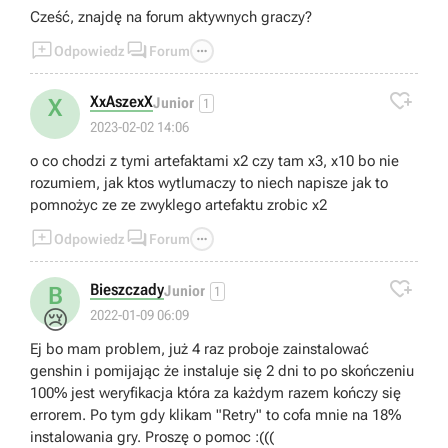
Cześć, znajdę na forum aktywnych graczy?



Odpowiedz
Forum

XxAszexX
X
Junior
1
2023-02-02 14:06
o co chodzi z tymi artefaktami x2 czy tam x3, x10 bo nie
rozumiem, jak ktos wytlumaczy to niech napisze jak to
pomnożyc ze ze zwyklego artefaktu zrobic x2



Odpowiedz
Forum

Bieszczady
B
Junior
1
😢
2022-01-09 06:09
Ej bo mam problem, już 4 raz proboje zainstalować
genshin i pomijając że instaluje się 2 dni to po skończeniu
100% jest weryfikacja która za każdym razem kończy się
errorem. Po tym gdy klikam "Retry" to cofa mnie na 18%
instalowania gry. Proszę o pomoc :(((