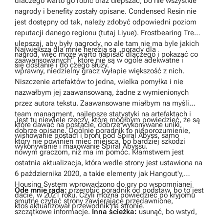
dlaczego warto go robić oraz ulepszać, bo nie wszystkie
nagrody i benefity zostały opisane. Condensed Resin nie
jest dostępny od tak, należy zdobyć odpowiedni poziom
reputacji danego regionu (tutaj Liyue). Frostbearing Tree –
ulepszaj, aby były nagrody, no ale tam nie ma byle jakich
Największą dla mnie herezją są „porady dla
nagród, więc może warto napisać dlaczego i pokazać co
zaawansowanych”, które nie są w ogóle adekwatne i
się dostanie i do czego służy.
wprawny, niedzielny gracz wyłapie większość z nich.
Niszczenie artefaktów to jedna, wielka pomyłka i nie
nazwałbym jej zaawansowaną, żadne z wymienionych
przez autora tekstu. Zaawansowane miałbym na myśli
team managment, najlepsze statystyki na artefaktach i
Jest tu niewiele rzeczy, które mógłbym powiedzieć, że są
które dawać na postacie, dobrze wykonywane uniki,
dobrze opisane. Ogólnie poradnik to nieporozumienie,
wishowanie postaci i broni pod Spiral Abyss, samo
który nie powinien mieć miejsca, bo bardziej szkodzi
wykonywanie i maxowanie Spiral Abyssu.
nowym graczom, niż ma im pomóc. Kłamstwem jest
ostatnia aktualizacja, która wedle strony jest ustawiona na
6 października 2020, a takie elementy jak Hangout'y,
Housing System wprowadzono do gry po wspomnianej
Ode mnie rada:
przerobić poradnik od podstaw, bo to jest
dacie, w 2021 roku. Czyli można powiedzieć po kryjomu
smutne czytać strony zawierające przedawnione,
ktoś aktualizował przewodnik na stronie.
szczątkowe informacje.
Inna ścieżka:
usunąć, bo wstyd,