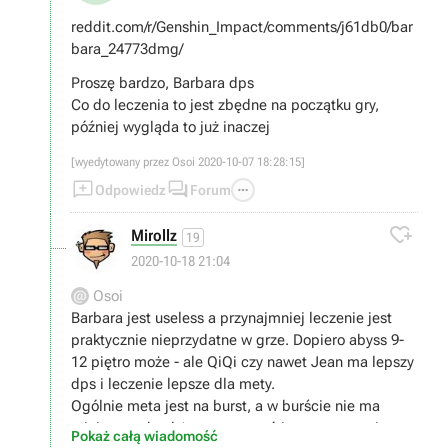
reddit.com/r/Genshin_Impact/comments/j61db0/bar
bara_24773dmg/
Proszę bardzo, Barbara dps
Co do leczenia to jest zbędne na początku gry,
później wygląda to już inaczej
[wyedytowany przez Osoi 2020-10-07 18:28:15]



Odpowiedz
Forum

Mirollz
19
2020-10-18 21:04
Osoi
Barbara jest useless a przynajmniej leczenie jest
praktycznie nieprzydatne w grze. Dopiero abyss 9-
12 piętro może - ale QiQi czy nawet Jean ma lepszy
dps i leczenie lepsze dla mety.
Ogólnie meta jest na burst, a w burście nie ma
miejsca na heal (sporo wyzwań jest na czas, nie na
Pokaż całą wiadomość