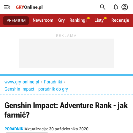




Newsroom
Gry
Rankingi
Listy
Recenzje
PREMIUM
www.gry-online.pl
Poradniki


Genshin Impact - poradnik do gry
Genshin Impact: Adventure Rank - jak
farmić?
PORADNIKI
Aktualizacja:
30 października 2020