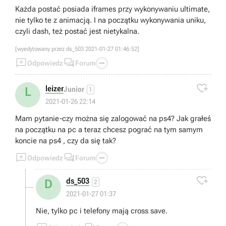
Każda postać posiada iframes przy wykonywaniu ultimate,
nie tylko te z animacją. I na początku wykonywania uniku,
czyli dash, też postać jest nietykalna.
[wyedytowany przez ds_503 2021-01-27 01:46:52]



Odpowiedz
Forum

leizer
L
Junior
1
2021-01-26 22:14
Mam pytanie-czy można się zalogować na ps4? Jak grałeś
na początku na pc a teraz chcesz pograć na tym samym
koncie na ps4 , czy da się tak?



Odpowiedz
Forum

ds_503
D
2
2021-01-27 01:37
Nie, tylko pc i telefony mają cross save.