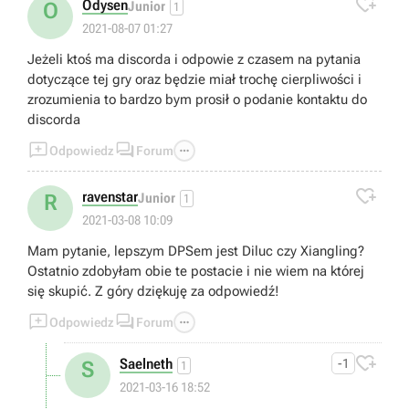

Odysen
O
Junior
1
2021-08-07 01:27
Jeżeli ktoś ma discorda i odpowie z czasem na pytania
dotyczące tej gry oraz będzie miał trochę cierpliwości i
zrozumienia to bardzo bym prosił o podanie kontaktu do
discorda



Odpowiedz
Forum

ravenstar
R
Junior
1
2021-03-08 10:09
Mam pytanie, lepszym DPSem jest Diluc czy Xiangling?
Ostatnio zdobyłam obie te postacie i nie wiem na której
się skupić. Z góry dziękuję za odpowiedź!



Odpowiedz
Forum

Saelneth
-1
S
1
2021-03-16 18:52