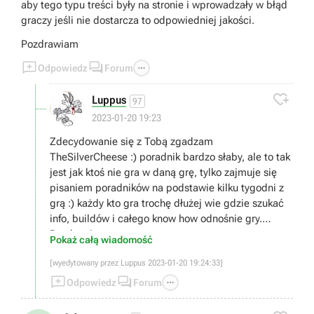
aby tego typu treści były na stronie i wprowadzały w błąd
graczy jeśli nie dostarcza to odpowiedniej jakości.
Pozdrawiam



Odpowiedz
Forum

Luppus
97
2023-01-20 19:23
Zdecydowanie się z Tobą zgadzam
TheSilverCheese :) poradnik bardzo słaby, ale to tak
jest jak ktoś nie gra w daną grę, tylko zajmuje się
pisaniem poradników na podstawie kilku tygodni z
grą :) każdy kto gra trochę dłużej wie gdzie szukać
info, buildów i całego know how odnośnie gry.
Pozdrawiam
Pokaż całą wiadomość
[wyedytowany przez Luppus 2023-01-20 19:24:33]



Odpowiedz
Forum