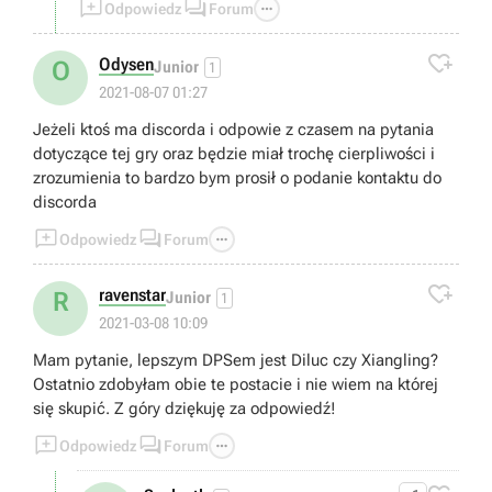



Odpowiedz
Forum

Odysen
O
Junior
1
2021-08-07 01:27
Jeżeli ktoś ma discorda i odpowie z czasem na pytania
dotyczące tej gry oraz będzie miał trochę cierpliwości i
zrozumienia to bardzo bym prosił o podanie kontaktu do
discorda



Odpowiedz
Forum

ravenstar
R
Junior
1
2021-03-08 10:09
Mam pytanie, lepszym DPSem jest Diluc czy Xiangling?
Ostatnio zdobyłam obie te postacie i nie wiem na której
się skupić. Z góry dziękuję za odpowiedź!



Odpowiedz
Forum