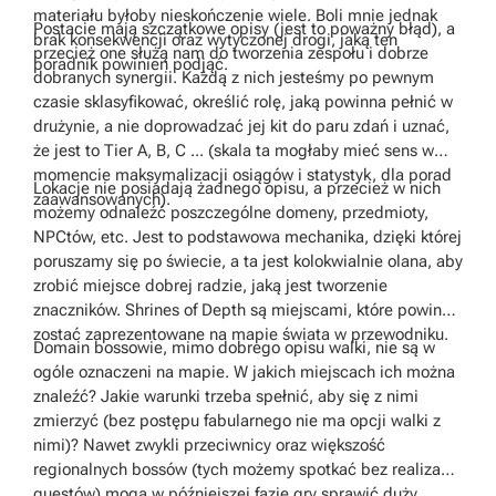
materiału byłoby nieskończenie wiele. Boli mnie jednak
Postacie mają szczątkowe opisy (jest to poważny błąd), a
brak konsekwencji oraz wytyczonej drogi, jaką ten
przecież one służą nam do tworzenia zespołu i dobrze
poradnik powinien podjąć.
dobranych synergii. Każdą z nich jesteśmy po pewnym
czasie sklasyfikować, określić rolę, jaką powinna pełnić w
drużynie, a nie doprowadzać jej kit do paru zdań i uznać,
że jest to Tier A, B, C ... (skala ta mogłaby mieć sens w
momencie maksymalizacji osiągów i statystyk, dla porad
Lokacje nie posiadają żadnego opisu, a przecież w nich
zaawansowanych).
możemy odnaleźć poszczególne domeny, przedmioty,
NPCtów, etc. Jest to podstawowa mechanika, dzięki której
poruszamy się po świecie, a ta jest kolokwialnie olana, aby
zrobić miejsce dobrej radzie, jaką jest tworzenie
znaczników. Shrines of Depth są miejscami, które powinny
zostać zaprezentowane na mapie świata w przewodniku.
Domain bossowie, mimo dobrego opisu walki, nie są w
ogóle oznaczeni na mapie. W jakich miejscach ich można
znaleźć? Jakie warunki trzeba spełnić, aby się z nimi
zmierzyć (bez postępu fabularnego nie ma opcji walki z
nimi)? Nawet zwykli przeciwnicy oraz większość
regionalnych bossów (tych możemy spotkać bez realizacji
questów) mogą w późniejszej fazie gry sprawić duży