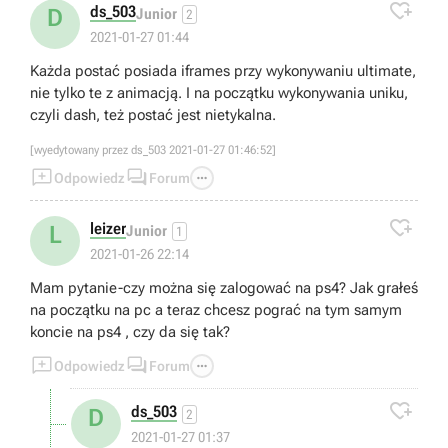

ds_503
D
Junior
2
2021-01-27 01:44
Każda postać posiada iframes przy wykonywaniu ultimate,
nie tylko te z animacją. I na początku wykonywania uniku,
czyli dash, też postać jest nietykalna.
[wyedytowany przez ds_503 2021-01-27 01:46:52]



Odpowiedz
Forum

leizer
L
Junior
1
2021-01-26 22:14
Mam pytanie-czy można się zalogować na ps4? Jak grałeś
na początku na pc a teraz chcesz pograć na tym samym
koncie na ps4 , czy da się tak?



Odpowiedz
Forum

ds_503
D
2
2021-01-27 01:37