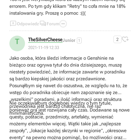
errorem. Po tym gdy klikam "Retry" to cofa mnie na 18%
instalowania gry. Proszę o pomoc :(((



Odpowiedz
Forum

TheSilverCheese
2
T
Junior
1
2021-11-19 12:33
Jako osoba, która śledzi informacje o Genshinie na
bieżąco oraz ogrywa tytuł do dnia dzisiejszego, muszę
niestety powiedzieć, że informacje zawarte w poradniku
są bardzo kiepskiej jakości oraz przedawnione.
Posunąłbym się nawet do oszustwa, ze względu na to, że
wstęp do poradnika obiecuje nam zapoznanie się ze
„wszelkimi” poradami, a ilość informacji oraz struktura
Nie oczekiwałbym dogłębnej wiedzy o tym tytule,
przewodnika jest bardzo chaotyczna, nie raz
ponieważ gra jest rozwijana cały czas. Dodawane są nowe
minimalistyczna.
questy, postacie, przedmioty, artefakty, wymieniać
możemy elementów więcej. Wątki takie jak „najlepsze
zespoły”, „lokacje każdej skrzynki w regionie”, „okresowe
eventy” na pewno można pominąć, bo możliwości oraz