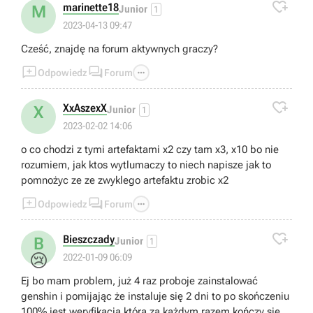

marinette18
M
Junior
1
2023-04-13 09:47
Cześć, znajdę na forum aktywnych graczy?



Odpowiedz
Forum

XxAszexX
X
Junior
1
2023-02-02 14:06
o co chodzi z tymi artefaktami x2 czy tam x3, x10 bo nie
rozumiem, jak ktos wytlumaczy to niech napisze jak to
pomnożyc ze ze zwyklego artefaktu zrobic x2



Odpowiedz
Forum

Bieszczady
B
Junior
1
😢
2022-01-09 06:09
Ej bo mam problem, już 4 raz proboje zainstalować
genshin i pomijając że instaluje się 2 dni to po skończeniu
100% jest weryfikacja która za każdym razem kończy się