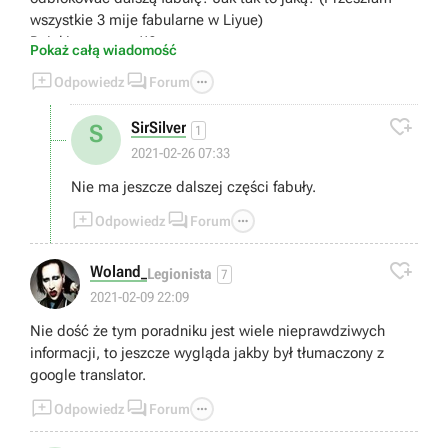
wszystkie 3 mije fabularne w Liyue)
Dzięki za pomoc!!?
Pokaż całą wiadomość



Odpowiedz
Forum

SirSilver
S
1
2021-02-26 07:33
Nie ma jeszcze dalszej części fabuły.



Odpowiedz
Forum

Woland_
Legionista
7
2021-02-09 22:09
Nie dość że tym poradniku jest wiele nieprawdziwych
informacji, to jeszcze wygląda jakby był tłumaczony z
google translator.



Odpowiedz
Forum