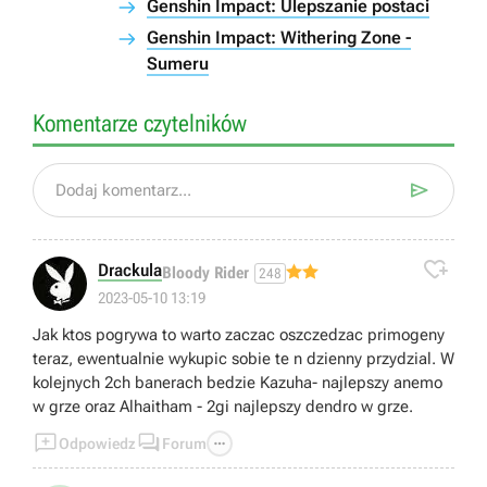
Genshin Impact: Ulepszanie postaci
Genshin Impact: Withering Zone -
Sumeru
Komentarze czytelników

Dodaj komentarz...

Drackula
Bloody Rider
248
2023-05-10 13:19
Jak ktos pogrywa to warto zaczac oszczedzac primogeny
teraz, ewentualnie wykupic sobie te n dzienny przydzial. W
kolejnych 2ch banerach bedzie Kazuha- najlepszy anemo
w grze oraz Alhaitham - 2gi najlepszy dendro w grze.



Odpowiedz
Forum