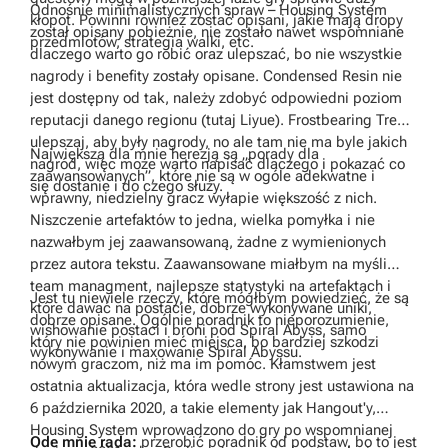
Odnośnie minimalistycznych spraw – Housing System
kłopot. Powinni również zostać opisani, jakie mają dropy
został opisany pobieżnie, nie zostało nawet wspomniane
przedmiotów, strategia walki, etc.
dlaczego warto go robić oraz ulepszać, bo nie wszystkie
nagrody i benefity zostały opisane. Condensed Resin nie
jest dostępny od tak, należy zdobyć odpowiedni poziom
reputacji danego regionu (tutaj Liyue). Frostbearing Tree –
ulepszaj, aby były nagrody, no ale tam nie ma byle jakich
Największą dla mnie herezją są „porady dla
nagród, więc może warto napisać dlaczego i pokazać co
zaawansowanych”, które nie są w ogóle adekwatne i
się dostanie i do czego służy.
wprawny, niedzielny gracz wyłapie większość z nich.
Niszczenie artefaktów to jedna, wielka pomyłka i nie
nazwałbym jej zaawansowaną, żadne z wymienionych
przez autora tekstu. Zaawansowane miałbym na myśli
team managment, najlepsze statystyki na artefaktach i
Jest tu niewiele rzeczy, które mógłbym powiedzieć, że są
które dawać na postacie, dobrze wykonywane uniki,
dobrze opisane. Ogólnie poradnik to nieporozumienie,
wishowanie postaci i broni pod Spiral Abyss, samo
który nie powinien mieć miejsca, bo bardziej szkodzi
wykonywanie i maxowanie Spiral Abyssu.
nowym graczom, niż ma im pomóc. Kłamstwem jest
ostatnia aktualizacja, która wedle strony jest ustawiona na
6 października 2020, a takie elementy jak Hangout'y,
Housing System wprowadzono do gry po wspomnianej
Ode mnie rada:
przerobić poradnik od podstaw, bo to jest