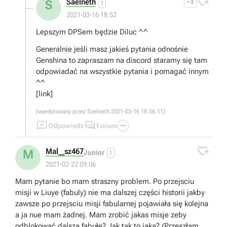

Saelneth
-1
S
1
2021-03-16 18:52
Lepszym DPSem będzie Diluc ^^
Generalnie jeśli masz jakieś pytania odnośnie
Genshina to zapraszam na discord staramy się tam
odpowiadać na wszystkie pytania i pomagać innym
^^
[link]
[wyedytowany przez Saelneth 2021-03-16 18:56:11]



Odpowiedz
Forum

Mal__sz467
M
Junior
1
2021-02-22 09:06
Mam pytanie bo mam straszny problem. Po przejsciu
misji w Liuye (fabuly) nie ma dalszej części historii jakby
zawsze po przejsciu misji fabularnej pojawiała się kolejna
a ja nue mam żadnej. Mam zrobić jakas misje zeby
odblokować dalszą fabułę? Jak tak to jaką? (Przeszłam