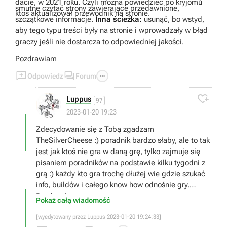
dacie, w 2021 roku. Czyli można powiedzieć po kryjomu
smutne czytać strony zawierające przedawnione,
ktoś aktualizował przewodnik na stronie.
szczątkowe informacje.
Inna ścieżka:
usunąć, bo wstyd,
aby tego typu treści były na stronie i wprowadzały w błąd
graczy jeśli nie dostarcza to odpowiedniej jakości.
Pozdrawiam



Odpowiedz
Forum

Luppus
97
2023-01-20 19:23
Zdecydowanie się z Tobą zgadzam
TheSilverCheese :) poradnik bardzo słaby, ale to tak
jest jak ktoś nie gra w daną grę, tylko zajmuje się
pisaniem poradników na podstawie kilku tygodni z
grą :) każdy kto gra trochę dłużej wie gdzie szukać
info, buildów i całego know how odnośnie gry.
Pozdrawiam
Pokaż całą wiadomość
[wyedytowany przez Luppus 2023-01-20 19:24:33]