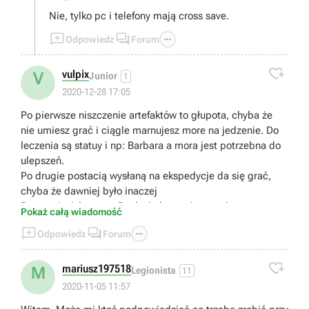
Nie, tylko pc i telefony mają cross save.



Odpowiedz
Forum

vulpix
V
Junior
1
2020-12-28 17:05
Po pierwsze niszczenie artefaktów to głupota, chyba że
nie umiesz grać i ciągle marnujesz more na jedzenie. Do
leczenia są statuy i np: Barbara a mora jest potrzebna do
ulepszeń.
Po drugie postacią wysłaną na ekspedycje da się grać,
chyba że dawniej było inaczej
Po trzecie Adventure Rank nie łączy się z poziomem, to
Pokaż całą wiadomość
dlaczego ciągle wyskakuje mi abym podniósł Adventure



Odpowiedz
Forum
Rank abym mógł podnieść poziom broni,postaci itd
Po czwarte w Spiral Abyss da się leczyć jedzeniem

Po piąte na stronie z Shrines of Depths podobno jest
mariusz197518
M
Legionista
11
napisane gdzie je znaleźć ???
2020-11-05 11:57
Po szóste Ulepszanie postaci, Jeśli gracze F2P nie